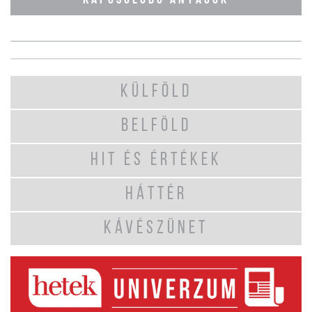
KÜLFÖLD
BELFÖLD
HIT ÉS ÉRTÉKEK
HÁTTÉR
KÁVÉSZÜNET