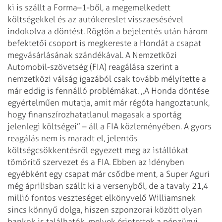
ki is szállt a Forma–1-ből, a megemelkedett
költségekkel és az autókereslet visszaesésével
indokolva a döntést. Rögtön a bejelentés után három
befektetői csoport is megkereste a Hondát a csapat
megvásárlásának szándékával.
A Nemzetközi
Automobil-szövetség (FIA) reagálása szerint a
nemzetközi válság igazából csak tovább mélyítette a
már eddig is fennálló problémákat. „A Honda döntése
egyértelműen mutatja, amit már régóta hangoztatunk,
hogy finanszírozhatatlanul magasak a sportág
jelenlegi költségei” – áll a FIA közleményében. A gyors
reagálás nem is maradt el, jelentős
költségcsökkentésről egyezett meg az istállókat
tömörítő szervezet és a FIA. Ebben az idényben
egyébként egy csapat már csődbe ment, a Super Aguri
még áprilisban szállt ki a versenyből, de a tavaly 21,4
millió fontos veszteséget elkönyvelő Williamsnek
sincs könnyű dolga, hiszen szponzorai között olyan
bankok is találhatók, melyek érintettek a pénzügyi