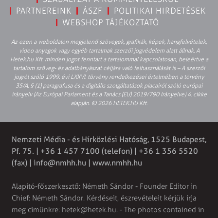
PARTNEREINK
ÁSZF
POLITIKAI HIRDETÉSEK
WEBSHOP TÁJÉKOZTATÓ
Az ezen a weboldalon megjelenő szövegek, grafikák, képek, hangfelvételek,
video anyagok vagy egyéb tartalmak szerzői jogvédelem alatt állnak. A
Hetek.hu Kft. minden jogot fenntart a tartalommal kapcsolatosan, beleértve a
tartalom szöveg- és adatbányászat céljára való felhasználását is – A szerzői
jogról szóló 1999. évi LXXVI. törvény rendelkezései értelmében a törvény
35/A. § (1) paragrafusa és a digitális szolgáltatások piacairól szóló európai
irányelv (Az Európai Parlament és a Tanács (EU) 2019/790 Irányelve) 4. cikke
alapján. © 2026 HETEK.HU Kft.
Nemzeti Média - és Hírközlési Hatóság, 1525 Budapest,
Pf. 75. | +36 1 457 7100 (telefon) | +36 1 356 5520
(fax) |
info@nmhh.hu
| www.nmhh.hu
Alapító-főszerkesztő: Németh Sándor - Founder Editor in
Chief: Németh Sándor. Kérdéseit, észrevételeit kérjük írja
meg címünkre:
hetek@hetek.hu
. - The photos contained in