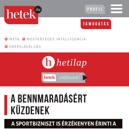
Profil
Támogatás
#
#
META
MESTERSÉGES INTELLIGENCIA
#
ENERGIAVÁLSÁG
hetilap
A bennmaradásért
küzdenek
A SPORTBIZNISZT IS ÉRZÉKENYEN ÉRINTI A