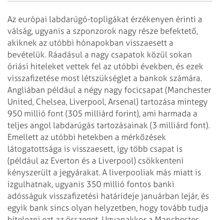
Az európai labdarúgó-topligákat érzékenyen érinti a
válság, ugyanis a szponzorok nagy része befektető,
akiknek az utóbbi hónapokban visszaesett a
bevételük. Ráadásul a nagy csapatok közül sokan
óriási hiteleket vettek fel az utóbbi években, és ezek
visszafizetése most létszükséglet a bankok számára.
Angliában például a négy nagy focicsapat (Manchester
United, Chelsea, Liverpool, Arsenal) tartozása mintegy
950 millió font (305 milliárd forint), ami harmada a
teljes angol labdarúgás tartozásainak (3 milliárd font).
Emellett az utóbbi hetekben a mérkőzések
látogatottsága is visszaesett, így több csapat is
(például az Everton és a Liverpool) csökkenteni
kényszerült a jegyárakat. A liverpooliak más miatt is
izgulhatnak, ugyanis 350 millió fontos banki
adósságuk visszafizetési határideje januárban lejár, és
egyik bank sincs olyan helyzetben, hogy tovább tudja
hitelezni ezt az összeget. Ugyanakkor a Manchester