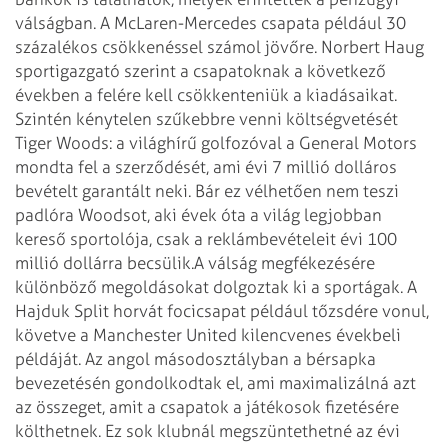
válságban. A McLaren-Mercedes csapata például 30
százalékos csökkenéssel számol jövőre. Norbert Haug
sportigazgató szerint a csapatoknak a következő
években a felére kell csökkenteniük a kiadásaikat.
Szintén kénytelen szűkebbre venni költségvetését
Tiger Woods: a világhírű golfozóval a General Motors
mondta fel a szerződését, ami évi 7 millió dolláros
bevételt garantált neki. Bár ez vélhetően nem teszi
padlóra Woodsot, aki évek óta a világ legjobban
kereső sportolója, csak a reklámbevételeit évi 100
millió dollárra becsülik.
A válság megfékezésére
különböző megoldásokat dolgoztak ki a sportágak. A
Hajduk Split horvát focicsapat például tőzsdére vonul,
követve a Manchester United kilencvenes évekbeli
példáját. Az angol másodosztályban a bérsapka
bevezetésén gondolkodtak el, ami maximalizálná azt
az összeget, amit a csapatok a játékosok fizetésére
költhetnek. Ez sok klubnál megszüntethetné az évi