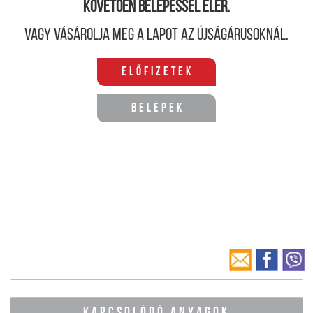
követően belépéssel elér.
Vagy vásárolja meg a lapot az újságárusoknál.
Előfizetek
Belépek
KAPCSOLÓDÓ ANYAGOK