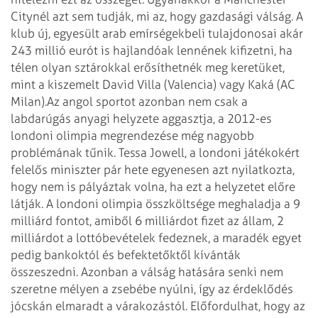
Citynél azt sem tudják, mi az, hogy gazdasági válság. A
klub új, egyesült arab emírségekbeli tulajdonosai akár
243 millió eurót is hajlandóak lennének kifizetni, ha
télen olyan sztárokkal erősíthetnék meg keretüket,
mint a kiszemelt David Villa (Valencia) vagy Kaká (AC
Milan).
Az angol sportot azonban nem csak a
labdarúgás anyagi helyzete aggasztja, a 2012-es
londoni olimpia megrendezése még nagyobb
problémának tűnik. Tessa Jowell, a londoni játékokért
felelős miniszter pár hete egyenesen azt nyilatkozta,
hogy nem is pályáztak volna, ha ezt a helyzetet előre
látják. A londoni olimpia összköltsége meghaladja a 9
milliárd fontot, amiből 6 milliárdot fizet az állam, 2
milliárdot a lottóbevételek fedeznek, a maradék egyet
pedig bankoktól és befektetőktől kívánták
összeszedni. Azonban a válság hatására senki nem
szeretne mélyen a zsebébe nyúlni, így az érdeklődés
jócskán elmaradt a várakozástól. Előfordulhat, hogy az