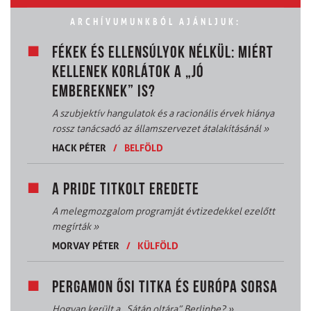
ARCHÍVUMUNKBÓL AJÁNLJUK:
FÉKEK ÉS ELLENSÚLYOK NÉLKÜL: MIÉRT
KELLENEK KORLÁTOK A „JÓ
EMBEREKNEK” IS?
A szubjektív hangulatok és a racionális érvek hiánya
rossz tanácsadó az államszervezet átalakításánál
»
HACK PÉTER
/
BELFÖLD
A PRIDE TITKOLT EREDETE
A melegmozgalom programját évtizedekkel ezelőtt
megírták
»
MORVAY PÉTER
/
KÜLFÖLD
PERGAMON ŐSI TITKA ÉS EURÓPA SORSA
Hogyan került a „Sátán oltára” Berlinbe?
»