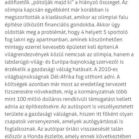
adófizetők „pótolják majd ki” a hiányzó összeget. Az
olimpia kapcsán egyébként már korábban is
megszorították a kiadásokat, amikor az olimpiai falu
építése ütközött financiális gondokba. Akkor úgy
oldották meg a problémát, hogy 4 helyett 5 sportoló
fog lakni egy apartmanban, aminek köszönhetően
mintegy ezerrel kevesebb épületet kell építeni.
A
világrendezvények közül nemcsak az olimpia, hanem a
labdarúgó-világ- és Európa-bajnokság szervezői is
érzékelik a gazdasági válság hatásait. A 2010-es
világbajnokságnak Dél-Afrika fog otthont adni. A
költségek azonban már most az eredetileg tervezett
tízszeresére növekedtek, míg a kormányzatnak több
mint 100 millió dolláros rendkívüli támogatást kellett
adnia az építkezésekre.
Az autósport is veszélyeztetett
területe a gazdasági válságnak, hiszen itt főként olyan
csapatok versenyeznek, amelyek autógyártással is
foglalkoznak. Az autóipar óriási visszaesését talán
először a Honda észlelte, amely ennek következtében