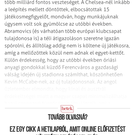
több milliárd fontos veszteséget. A Chelsea-nél inkább
a leépítés mellett döntöttek, elbocsátottak 15
játékosmegfigyelőt, mondván, hogy munkájuknak
úgysem volt sok gyümölcse az utóbbi években.
Abramovics (és várhatóan több európai klubcsapat
tulajdonosa is) a téli átigazoláson szeretne igazán
spórolni, és állítólag addig nem is költene új játékosra,
amíg a mellőzöttek közül nem adnak el egyet-kettőt.
Külön érdekesség, hogy az utóbbi években óriási
anyagi gondokkal küzdő Ferencváros a gazdasági
válság idején új stadionra számíthat, köszönhetően
Kevin McCabe-nek, az új tulajdonosnak. Az angol
üzletember elmondta, hogy kínai és ausztrál
érdekeltségei miatt a magyar csapat minimalizálhatja
hazai szponzori függőségeit. Úgy látszik, ami a
Liverpoolnak nem sikerült, az a Fradinak összejöhet.
Tovább olvasná?
Ez egy cikk a hetilapból, amit online előfizetést