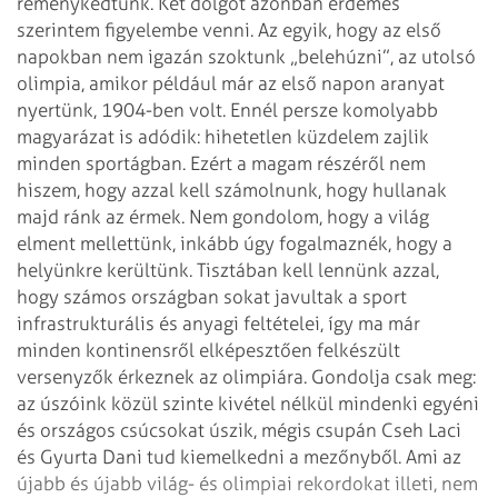
reménykedtünk. Két dolgot azonban érdemes
szerintem figyelembe venni. Az egyik,
hogy az első
napokban nem igazán szoktunk „belehúzni”, az utolsó
olimpia, amikor
például már az első napon aranyat
nyertünk, 1904-ben volt.
Ennél persze komolyabb
magyarázat is adódik: hihetetlen küzdelem zajlik
minden
sportágban. Ezért a magam részéről nem
hiszem, hogy azzal kell számolnunk, hogy
hullanak
majd ránk az érmek. Nem gondolom, hogy a világ
elment mellettünk,
inkább úgy fogalmaznék, hogy a
helyünkre kerültünk. Tisztában kell lennünk
azzal,
hogy számos országban sokat javultak a sport
infrastrukturális és anyagi
feltételei, így ma már
minden kontinensről elképesztően felkészült
versenyzők
érkeznek az olimpiára.
Gondolja csak meg:
az úszóink közül szinte kivétel nélkül mindenki egyéni
és
országos csúcsokat úszik, mégis csupán Cseh Laci
és Gyurta Dani tud kiemelkedni
a mezőnyből. Ami az
újabb és újabb világ- és olimpiai rekordokat illeti, nem