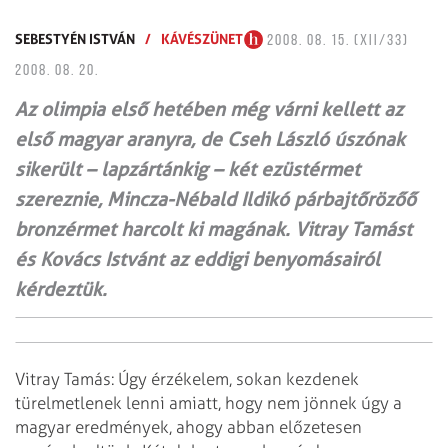
SEBESTYÉN ISTVÁN
/
KÁVÉSZÜNET
2008. 08. 15. (XII/33)
2008. 08. 20.
Az olimpia első hetében még várni kellett az
első magyar aranyra, de Cseh László úszónak
sikerült – lapzártánkig – két ezüstérmet
szereznie, Mincza-Nébald Ildikó párbajtőrözőő
bronzérmet harcolt ki magának. Vitray Tamást
és Kovács Istvánt az eddigi benyomásairól
kérdeztük.
Vitray Tamás:
Úgy érzékelem, sokan kezdenek
türelmetlenek lenni
amiatt, hogy nem jönnek úgy a
magyar eredmények, ahogy abban előzetesen