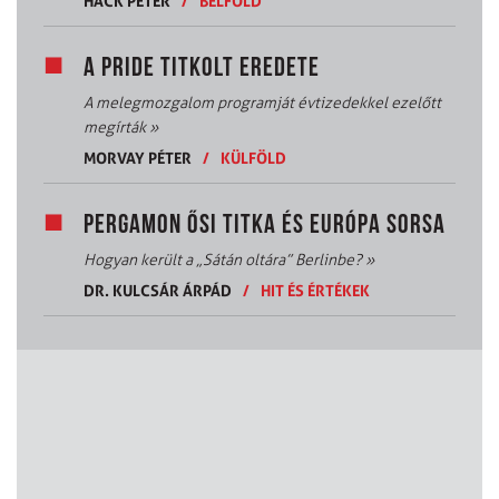
HACK PÉTER
/
BELFÖLD
A PRIDE TITKOLT EREDETE
A melegmozgalom programját évtizedekkel ezelőtt
megírták
»
MORVAY PÉTER
/
KÜLFÖLD
PERGAMON ŐSI TITKA ÉS EURÓPA SORSA
Hogyan került a „Sátán oltára” Berlinbe?
»
DR. KULCSÁR ÁRPÁD
/
HIT ÉS ÉRTÉKEK