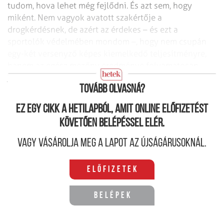
tudom, hova lehet még fejlődni. És azt sem, hogy
miként. Nem vagyok avatott
szakértője a
drogkérdésnek, de azért az érdekes – és ezt a
sportolók védelmében
mondom –, hogy nem csupán
egy-két versenyző képes kiemelkedő teljesítményre,
hanem az egész mezőny eredménye folyamatosan
javul.
Tovább olvasná?
Ez egy cikk a hetilapból, amit online előfizetést
követően belépéssel elér.
Vagy vásárolja meg a lapot az újságárusoknál.
Előfizetek
Belépek