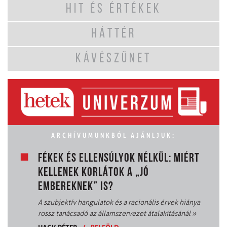
HIT ÉS ÉRTÉKEK
HÁTTÉR
KÁVÉSZÜNET
ARCHÍVUMUNKBÓL AJÁNLJUK:
FÉKEK ÉS ELLENSÚLYOK NÉLKÜL: MIÉRT
KELLENEK KORLÁTOK A „JÓ
EMBEREKNEK” IS?
A szubjektív hangulatok és a racionális érvek hiánya
rossz tanácsadó az államszervezet átalakításánál
»