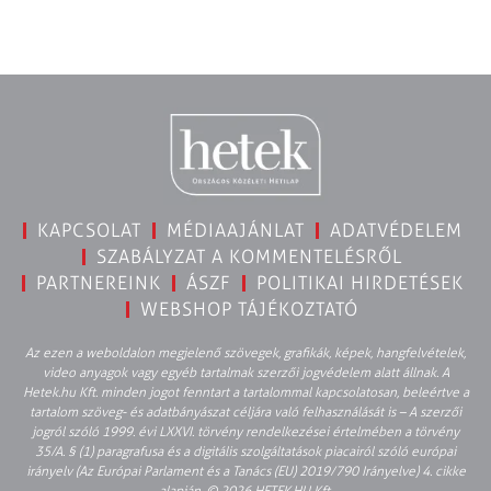
KAPCSOLAT
MÉDIAAJÁNLAT
ADATVÉDELEM
SZABÁLYZAT A KOMMENTELÉSRŐL
PARTNEREINK
ÁSZF
POLITIKAI HIRDETÉSEK
WEBSHOP TÁJÉKOZTATÓ
Az ezen a weboldalon megjelenő szövegek, grafikák, képek, hangfelvételek,
video anyagok vagy egyéb tartalmak szerzői jogvédelem alatt állnak. A
Hetek.hu Kft. minden jogot fenntart a tartalommal kapcsolatosan, beleértve a
tartalom szöveg- és adatbányászat céljára való felhasználását is – A szerzői
jogról szóló 1999. évi LXXVI. törvény rendelkezései értelmében a törvény
35/A. § (1) paragrafusa és a digitális szolgáltatások piacairól szóló európai
irányelv (Az Európai Parlament és a Tanács (EU) 2019/790 Irányelve) 4. cikke