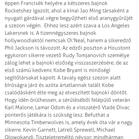
éppen Francisék helyére a kétszeres bajnok
Rocketshez igazolt, ahol a kínai Jao Ming társaként a
nyugati gárdával végre begyűjtheti első aranygyűrűjét
a szezon végén.
Ehhez lesz azért szava a Los Angeles
Lakersnek is. A tizennégyszeres bajnok
hollywoodiaktól nemcsak O\'Neal, hanem a sikeredző
Phil Jackson is távozott. Az edzői poszton a Houstont
egykoron sikerre vezető Rudy Tomjanovich személye
zálog lehet a bajnoki elsőség visszaszerzésére, de az
első számú kedvenc Kobe Bryant is minőségi
segítőtársakat kapott. A tavaly egész szezon alatt
bíróságra járó és azóta ártatlannak talált Kobe
csalódásként élte meg az elveszített bajnoki döntőt.
Hogy idén örülhessen, a sérüléséből felépülő veterán
Karl Malone, Lamar Odom és a visszatérő Vlade Divac
ponterős játékára is szükség lesz. Befuthat a
Minnesota Timberwolves is, amely évek óta vár a nagy
sikerre. Kevin Garnett, Latrell Sprewell, Michael
Olowokandi. Tiszteletreméltó névsor: mindhárman