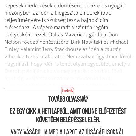
képesek mérkőzések eldöntésére, de az erős nyugati
mezőnyben az idén a kiegészítő emberek jobb
teljesítményére is szükség lesz a bajnoki cím
eléréséhez.
A végére maradt a szintén régóta
esélyesként kezelt Dallas Mavericks gárdája. Don
Nelson főedző nehéztüzérei Dirk Nowitzki és Michael
Finley, valamint Jerry Stackhouse az idén a csúcsig
vihetik a texasi alakulatot.
Nem szabad figyelmen kívül
hagyni azt, hogy idén is lehet olyan egyesület, amely a
Detroit példáján okulva meglepetést okozhat. Jövő
áprilisig, a rájátszás kezdetére minden kiderül,
júniusra pedig már a bajnokcsapat kilétére is fény
derül.
Tovább olvasná?
Ez egy cikk a hetilapból, amit online előfizetést
követően belépéssel elér.
Vagy vásárolja meg a lapot az újságárusoknál.