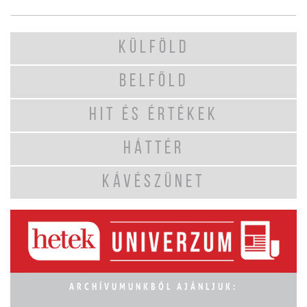
KÜLFÖLD
BELFÖLD
HIT ÉS ÉRTÉKEK
HÁTTÉR
KÁVÉSZÜNET
ARCHÍVUMUNKBÓL AJÁNLJUK: