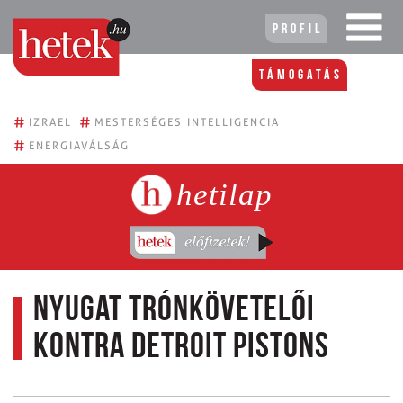
Profil
Támogatás
#
#
IZRAEL
MESTERSÉGES INTELLIGENCIA
#
ENERGIAVÁLSÁG
hetilap
Nyugat trónkövetelői
kontra Detroit Pistons