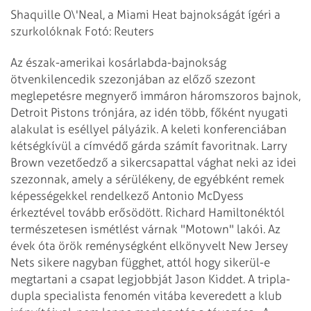
Shaquille O\'Neal, a Miami Heat bajnokságát ígéri a
szurkolóknak Fotó: Reuters
Az észak-amerikai kosárlabda-bajnokság
ötvenkilencedik szezonjában az előző szezont
meglepetésre megnyerő immáron háromszoros bajnok,
Detroit Pistons trónjára, az idén több, főként nyugati
alakulat is eséllyel pályázik.
A keleti konferenciában
kétségkívül a címvédő gárda számít favoritnak. Larry
Brown vezetőedző a sikercsapattal vághat neki az idei
szezonnak, amely a sérülékeny, de egyébként remek
képességekkel rendelkező Antonio McDyess
érkeztével tovább erősödött. Richard Hamiltonéktól
természetesen
ismétlést várnak "Motown" lakói. Az
évek óta örök reménységként elkönyvelt New Jersey
Nets sikere nagyban függhet, attól hogy sikerül-e
megtartani a csapat legjobbját Jason Kiddet. A tripla-
dupla specialista fenomén vitába keveredett a klub