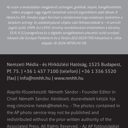
Az ezen a weboldalon megjelenő szövegek, grafikák, képek, hangfelvételek,
video anyagok vagy egyéb tartalmak szerzői jogvédelem alatt állnak. A
Hetek.hu Kft. minden jogot fenntart a tartalommal kapcsolatosan, beleértve a
tartalom szöveg- és adatbányászat céljára való felhasználását is – A szerzői
jogról szóló 1999. évi LXXVI. törvény rendelkezései értelmében a törvény
35/A. § (1) paragrafusa és a digitális szolgáltatások piacairól szóló európai
irányelv (Az Európai Parlament és a Tanács (EU) 2019/790 Irányelve) 4. cikke
alapján. © 2026 HETEK.HU Kft.
Nemzeti Média - és Hírközlési Hatóság, 1525 Budapest,
Pf. 75. | +36 1 457 7100 (telefon) | +36 1 356 5520
(fax) |
info@nmhh.hu
| www.nmhh.hu
Alapító-főszerkesztő: Németh Sándor - Founder Editor in
Chief: Németh Sándor. Kérdéseit, észrevételeit kérjük írja
meg címünkre:
hetek@hetek.hu
. - The photos contained in
the AP photo service may not be published and
redistributed without the prior written authority of the
Associated Press. All Rights Reserved. - Az AP fotószolgálat