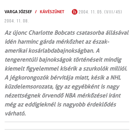
VARGA JÓZSEF
/
KÁVÉSZÜNET
2004. 11. 05. (VIII/45)
2004. 11. 08.
Az újonc Charlotte Bobcats csatasorba állásával
idén harminc gárda mérkőzhet az észak-
amerikai kosárlabdabajnokságban. A
tengerentúli bajnokságok történéseit mindig
kiemelt figyelemmel kísérik a szurkolók milliói.
A jégkorongozók bérvitája miatt, késik a NHL
küzdelemsorozata, így az egyébként is nagy
nézettségnek örvendő NBA mérkőzései iránt
még az eddigieknél is nagyobb érdeklődés
várható.