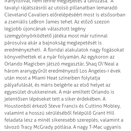
irányítóival, nem lenne meglepetés a távozása.
A
tavalyi rájátszásról az utolsó pillanatban lemaradó
Cleveland Cavaliers előrelépéséért most is elsősorban
a zseniális LeBron James tehet. Az előző szezon
legjobb újoncának választott legény
szemgyönyörködtető játéka most már rutinnal
párosulva akár a bajnokság meglepetését is
eredményezheti.
A floridai alakulatok nagy fogásokat
könyvelhettek el a nyár folyamán. Az egykoron az
Orlando Magicben játszó megasztár, Shaq O\'Neal a
három aranygyűrűt eredményező Los Angeles-i évek
után most a Miami Heat színeiben folytatja
pályafutását, és máris beígérte az első helyet az
egyesület drukkereinek. A már említett Orlando is
jelentősen lépéseket tett a siker érdekében. A
Houstonból érkező Steve Francis és Cuttino Mobley,
valamint a hosszú sérüléséből felépülő Grant Hill
feladata lesz a minél sikeresebb szereplés, valamint a
távozó Tracy McGrady pótlása. A nagy T-Mac ugyanis