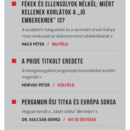
FÉKEK ÉS ELLENSÚLYOK NÉLKÜL: MIÉRT
KELLENEK KORLÁTOK A „JÓ
EMBEREKNEK” IS?
A szubjektív hangulatok és a racionális érvek hiánya
rossz tanácsadó az államszervezet átalakításánál
»
HACK PÉTER
/
BELFÖLD
A PRIDE TITKOLT EREDETE
A melegmozgalom programját évtizedekkel ezelőtt
megírták
»
MORVAY PÉTER
/
KÜLFÖLD
PERGAMON ŐSI TITKA ÉS EURÓPA SORSA
Hogyan került a „Sátán oltára” Berlinbe?
»
DR. KULCSÁR ÁRPÁD
/
HIT ÉS ÉRTÉKEK