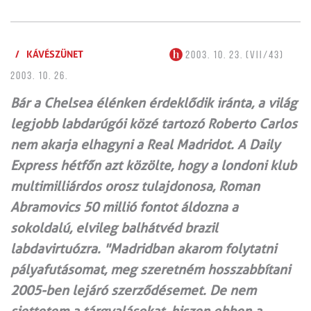
/
KÁVÉSZÜNET
2003. 10. 23. (VII/43)
2003. 10. 26.
Bár a Chelsea élénken érdeklődik iránta, a világ
legjobb labdarúgói közé tartozó Roberto Carlos
nem akarja elhagyni a Real Madridot. A Daily
Express hétfőn azt közölte, hogy a londoni klub
multimilliárdos orosz tulajdonosa, Roman
Abramovics 50 millió fontot áldozna a
sokoldalú, elvileg balhátvéd brazil
labdavirtuózra. "Madridban akarom folytatni
pályafutásomat, meg szeretném hosszabbítani
2005-ben lejáró szerződésemet. De nem