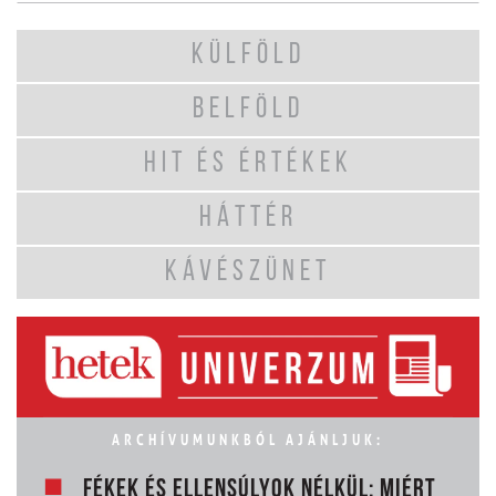
KÜLFÖLD
BELFÖLD
HIT ÉS ÉRTÉKEK
HÁTTÉR
KÁVÉSZÜNET
ARCHÍVUMUNKBÓL AJÁNLJUK:
FÉKEK ÉS ELLENSÚLYOK NÉLKÜL: MIÉRT