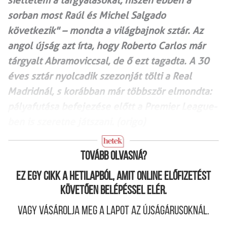
siettetem a tárgyalásokat, hiszen ebben a
sorban most Raúl és Michel Salgado
következik" – mondta a világbajnok sztár. Az
angol újság azt írta, hogy Roberto Carlos már
tárgyalt Abramoviccsal, de ő ezt tagadta. A 30
éves sztár nyolcadik szezonját tölti a Real
Madridnál, s korábban már többször elmondta:
pályafutása befejezése előtt a Premier League-
ben is szeretne játszani. (origo)
Tovább olvasná?
Ez egy cikk a hetilapból, amit online előfizetést
követően belépéssel elér.
Vagy vásárolja meg a lapot az újságárusoknál.