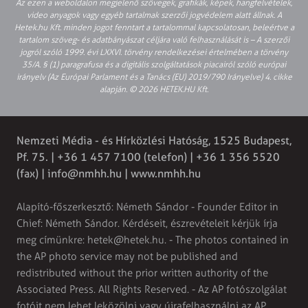
Az ezen a weboldalon megjelenő szövegek, grafikák, képek, hangfelvételek,
video anyagok vagy egyéb tartalmak szerzői jogvédelem alatt állnak. A
Hetek.hu Kft. minden jogot fenntart a tartalommal kapcsolatosan, beleértve a
tartalom szöveg- és adatbányászat céljára való felhasználását is – A szerzői
jogról szóló 1999. évi LXXVI. törvény rendelkezései értelmében a törvény
35/A. § (1) paragrafusa és a digitális szolgáltatások piacairól szóló európai
irányelv (Az Európai Parlament és a Tanács (EU) 2019/790 Irányelve) 4. cikke
alapján. © 2026 HETEK.HU Kft.
Nemzeti Média - és Hírközlési Hatóság, 1525 Budapest,
Pf. 75. | +36 1 457 7100 (telefon) | +36 1 356 5520
(fax) |
info@nmhh.hu
| www.nmhh.hu
Alapító-főszerkesztő: Németh Sándor - Founder Editor in
Chief: Németh Sándor. Kérdéseit, észrevételeit kérjük írja
meg címünkre:
hetek@hetek.hu
. - The photos contained in
the AP photo service may not be published and
redistributed without the prior written authority of the
Associated Press. All Rights Reserved. - Az AP fotószolgálat
fotóit nem lehet leközölni vagy újrafelhasználni az AP