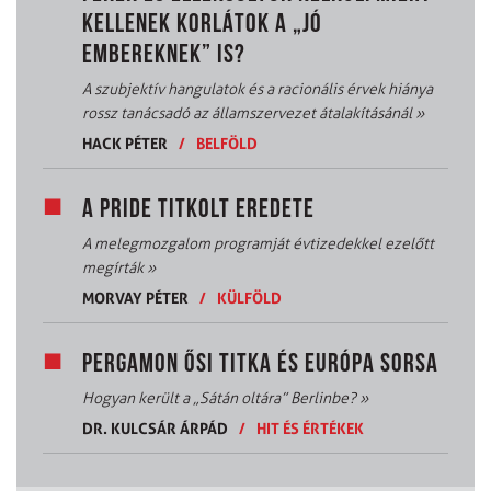
KELLENEK KORLÁTOK A „JÓ
EMBEREKNEK” IS?
A szubjektív hangulatok és a racionális érvek hiánya
rossz tanácsadó az államszervezet átalakításánál
»
HACK PÉTER
/
BELFÖLD
A PRIDE TITKOLT EREDETE
A melegmozgalom programját évtizedekkel ezelőtt
megírták
»
MORVAY PÉTER
/
KÜLFÖLD
PERGAMON ŐSI TITKA ÉS EURÓPA SORSA
Hogyan került a „Sátán oltára” Berlinbe?
»
DR. KULCSÁR ÁRPÁD
/
HIT ÉS ÉRTÉKEK