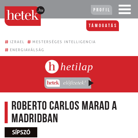
Profil
Támogatás
#
#
IZRAEL
MESTERSÉGES INTELLIGENCIA
#
ENERGIAVÁLSÁG
hetilap
Roberto Carlos marad a
Madridban
SÍPSZÓ