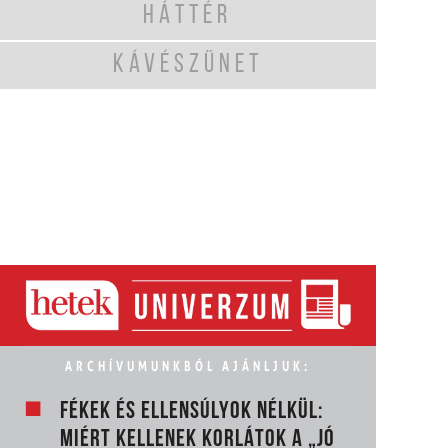
HÁTTÉR
KÁVÉSZÜNET
ARCHÍVUMUNKBÓL AJÁNLJUK:
FÉKEK ÉS ELLENSÚLYOK NÉLKÜL:
MIÉRT KELLENEK KORLÁTOK A „JÓ