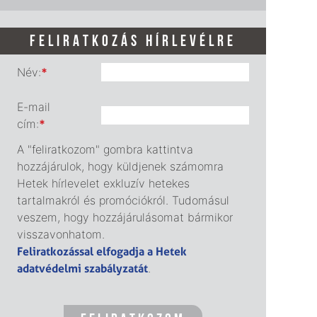
FELIRATKOZÁS HÍRLEVÉLRE
Név:
*
E-mail
cím:
*
A "feliratkozom" gombra kattintva
hozzájárulok, hogy küldjenek számomra
Hetek hírlevelet exkluzív hetekes
tartalmakról és promóciókról. Tudomásul
veszem, hogy hozzájárulásomat bármikor
visszavonhatom.
Feliratkozással elfogadja a Hetek
adatvédelmi szabályzatát
.