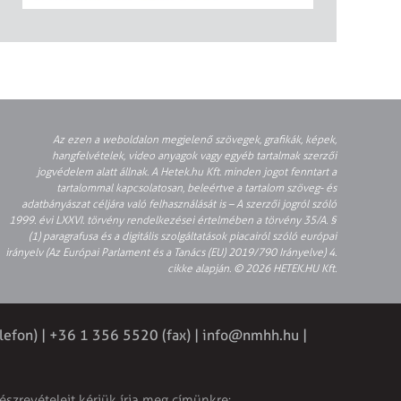
Az ezen a weboldalon megjelenő szövegek, grafikák, képek,
hangfelvételek, video anyagok vagy egyéb tartalmak szerzői
jogvédelem alatt állnak. A Hetek.hu Kft. minden jogot fenntart a
tartalommal kapcsolatosan, beleértve a tartalom szöveg- és
adatbányászat céljára való felhasználását is – A szerzői jogról szóló
1999. évi LXXVI. törvény rendelkezései értelmében a törvény 35/A. §
(1) paragrafusa és a digitális szolgáltatások piacairól szóló európai
irányelv (Az Európai Parlament és a Tanács (EU) 2019/790 Irányelve) 4.
cikke alapján. © 2026 HETEK.HU Kft.
lefon) | +36 1 356 5520 (fax) |
info@nmhh.hu
|
észrevételeit kérjük írja meg címünkre: