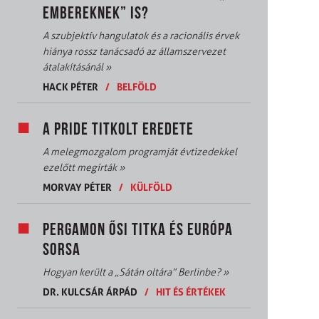
EMBEREKNEK” IS?
A szubjektív hangulatok és a racionális érvek
hiánya rossz tanácsadó az államszervezet
átalakításánál
»
HACK PÉTER
/
BELFÖLD
A PRIDE TITKOLT EREDETE
A melegmozgalom programját évtizedekkel
ezelőtt megírták
»
MORVAY PÉTER
/
KÜLFÖLD
PERGAMON ŐSI TITKA ÉS EURÓPA
SORSA
Hogyan került a „Sátán oltára” Berlinbe?
»
DR. KULCSÁR ÁRPÁD
/
HIT ÉS ÉRTÉKEK