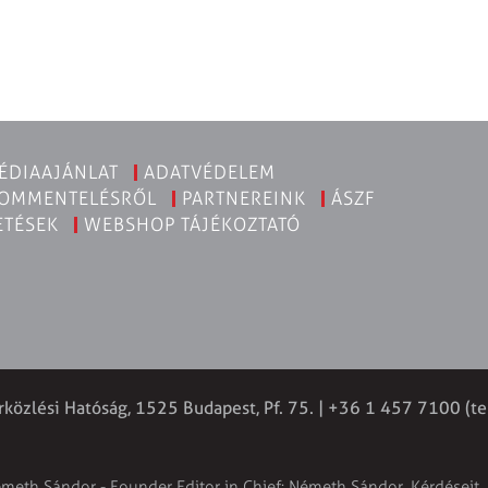
ÉDIAAJÁNLAT
ADATVÉDELEM
KOMMENTELÉSRŐL
PARTNEREINK
ÁSZF
ETÉSEK
WEBSHOP TÁJÉKOZTATÓ
rközlési Hatóság, 1525 Budapest, Pf. 75. | +36 1 457 7100 (te
émeth Sándor - Founder Editor in Chief: Németh Sándor. Kérdéseit, 