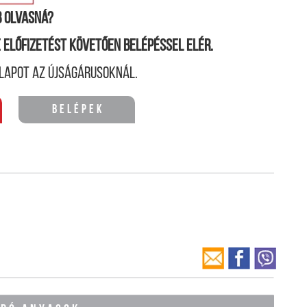
 olvasná?
ne előfizetést követően belépéssel elér.
lapot az újságárusoknál.
Belépek