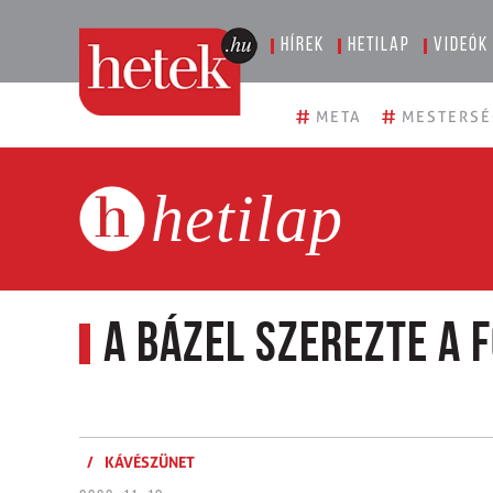
Hírek
Hetilap
Videók
#
#
META
MESTERSÉ
hetilap
A Bázel szerezte a 
/
KÁVÉSZÜNET