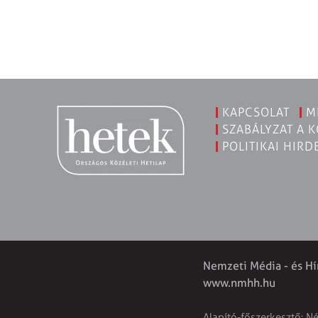
KAPCSOLAT
M
SZABÁLYZAT A 
POLITIKAI HIRD
Nemzeti Média - és Hí
www.nmhh.hu
Alapító-főszerkesztő: N