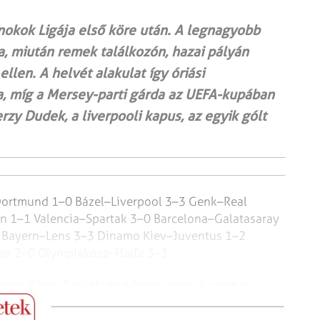
nokok Ligája első köre után. A legnagyobb
a, miután remek találkozón, hazai pályán
ellen. A helvét alakulat így óriási
, míg a Mersey-parti gárda az UEFA-kupában
rzy Dudek, a liverpooli kapus, az egyik gólt
Dortmund 1–0
Bázel–Liverpool 3–3
Genk–Real
n 1–1
Valencia–Spartak 3–0
Barcelona–Galatasaray
Bayern–Lens 3–3
Dinamo Kiev–Juventus 1–2
en 2–0
Olympiakosz–Haifa 3–3
und, Bázel, Real Madrid, Roma, Inter, Juventus,
ge, Deportivo, Leverkusen, Dynamo Kiev