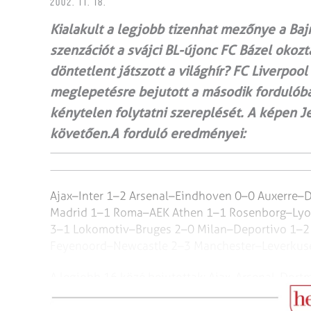
2002. 11. 18.
Kialakult a legjobb tizenhat mezőnye a Baj
szenzációt a svájci BL-újonc FC Bázel okozt
döntetlent játszott a világhír? FC Liverpool 
meglepetésre bejutott a második fordulóba
kénytelen folytatni szereplését. A képen Je
követően.A forduló eredményei:
Ajax–Inter 1–2
Arsenal–Eindhoven 0–0
Auxerre–
Madrid 1–1
Roma–AEK Athen 1–1
Rosenborg–Lyo
3–1
Lokomotiv–Bruges 2–0
Milan–Deportivo 1–2
Feyenoord–Newcastle 2–3
Manchester–Leverkus
A legjobb 16 közé bejutottak:
Ajax, Arsenal, Dortm
Manchester, Milan, Barcelona, Valencia,
Club Brug