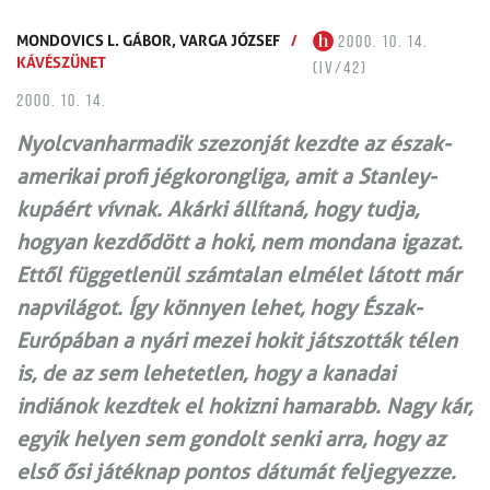
MONDOVICS L. GÁBOR,
VARGA JÓZSEF
/
2000. 10. 14.
KÁVÉSZÜNET
(IV/42)
2000. 10. 14.
Nyolcvanharmadik szezonját kezdte az észak-
amerikai profi jégkorongliga, amit a Stanley-
kupáért vívnak. Akárki állítaná, hogy tudja,
hogyan kezdődött a hoki, nem mondana igazat.
Ettől függetlenül számtalan elmélet látott már
napvilágot. Így könnyen lehet, hogy Észak-
Európában a nyári mezei hokit játszották télen
is, de az sem lehetetlen, hogy a kanadai
indiánok kezdtek el hokizni hamarabb. Nagy kár,
egyik helyen sem gondolt senki arra, hogy az
első ősi játéknap pontos dátumát feljegyezze.