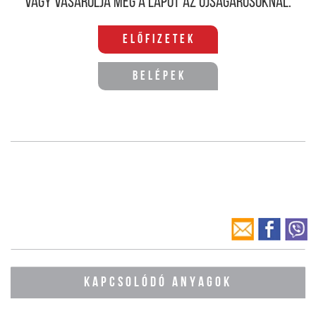
Vagy vásárolja meg a lapot az újságárusoknál.
Előfizetek
Belépek
KAPCSOLÓDÓ ANYAGOK