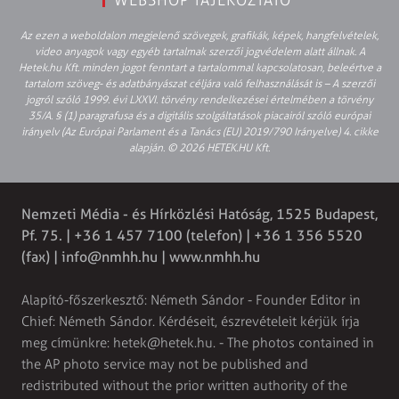
Az ezen a weboldalon megjelenő szövegek, grafikák, képek, hangfelvételek,
video anyagok vagy egyéb tartalmak szerzői jogvédelem alatt állnak. A
Hetek.hu Kft. minden jogot fenntart a tartalommal kapcsolatosan, beleértve a
tartalom szöveg- és adatbányászat céljára való felhasználását is – A szerzői
jogról szóló 1999. évi LXXVI. törvény rendelkezései értelmében a törvény
35/A. § (1) paragrafusa és a digitális szolgáltatások piacairól szóló európai
irányelv (Az Európai Parlament és a Tanács (EU) 2019/790 Irányelve) 4. cikke
alapján. © 2026 HETEK.HU Kft.
Nemzeti Média - és Hírközlési Hatóság, 1525 Budapest,
Pf. 75. | +36 1 457 7100 (telefon) | +36 1 356 5520
(fax) |
info@nmhh.hu
| www.nmhh.hu
Alapító-főszerkesztő: Németh Sándor - Founder Editor in
Chief: Németh Sándor. Kérdéseit, észrevételeit kérjük írja
meg címünkre:
hetek@hetek.hu
. - The photos contained in
the AP photo service may not be published and
redistributed without the prior written authority of the