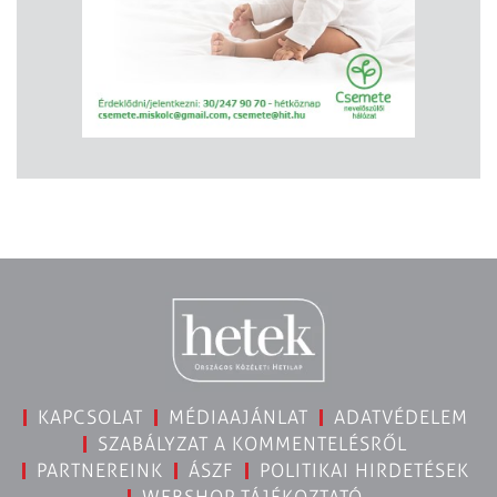
KAPCSOLAT
MÉDIAAJÁNLAT
ADATVÉDELEM
SZABÁLYZAT A KOMMENTELÉSRŐL
PARTNEREINK
ÁSZF
POLITIKAI HIRDETÉSEK
WEBSHOP TÁJÉKOZTATÓ