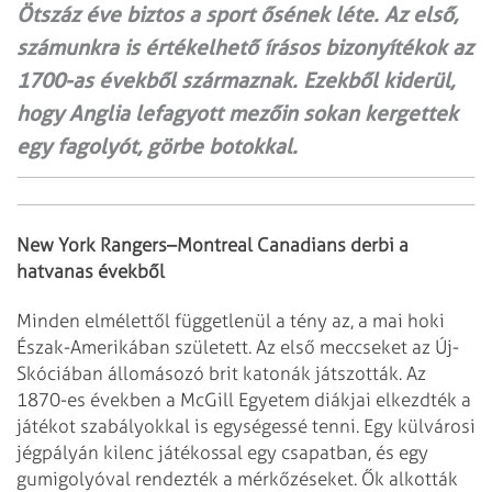
Ötszáz éve biztos a sport ősének léte. Az első,
számunkra is értékelhető írásos bizonyítékok az
1700-as évekből származnak. Ezekből kiderül,
hogy Anglia lefagyott mezőin sokan kergettek
egy fagolyót, görbe botokkal.
New York Rangers–Montreal Canadians derbi a
hatvanas évekből
Minden elmélettől függetlenül a tény az, a mai hoki
Észak-Amerikában született.
Az első meccseket az Új-
Skóciában állomásozó brit katonák játszották. Az
1870-es
években a McGill Egyetem diákjai elkezdték a
játékot szabályokkal is egységessé
tenni. Egy külvárosi
jégpályán kilenc játékossal egy csapatban, és egy
gumigolyóval rendezték a mérkőzéseket. Ők alkották