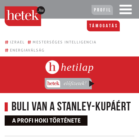
Profil
Támogatás
#
#
IZRAEL
MESTERSÉGES INTELLIGENCIA
#
ENERGIAVÁLSÁG
hetilap
Buli van a Stanley-kupáért
A PROFI HOKI TÖRTÉNETE