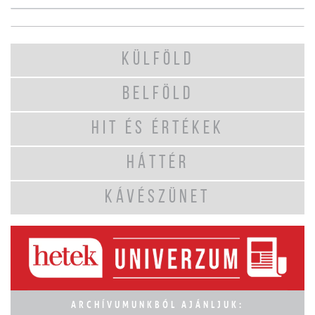
KÜLFÖLD
BELFÖLD
HIT ÉS ÉRTÉKEK
HÁTTÉR
KÁVÉSZÜNET
ARCHÍVUMUNKBÓL AJÁNLJUK: