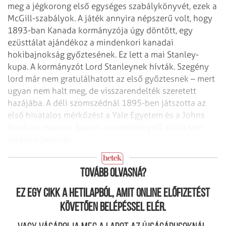
meg a jégkorong első egységes
szabálykönyvét, ezek a
McGill-szabályok. A játék annyira népszerű volt, hogy
1893-ban Kanada kormányzója úgy döntött, egy
ezüsttálat ajándékoz a mindenkori
kanadai
hokibajnokság győztesének. Ez lett a mai Stanley-
kupa. A kormányzót Lord
Stanleynek hívták. Szegény
lord már nem gratulálhatott az első győztesnek – mert
ugyan nem halt meg, de visszarendelték szeretett
hazájába. A déli szomszédnál
1895-ben játszotta az
első hivatalos mérkőzést a Yale Egyetem és a Johns
Hopkins
csapata. Sajnos az eredményről azóta sem
érkezett jelentés.
A Stanley-kupa Fotó: E. Sz.
Tovább olvasná?
Ez egy cikk a hetilapból, amit online előfizetést
követően belépéssel elér.