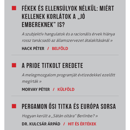
FÉKEK ÉS ELLENSÚLYOK NÉLKÜL: MIÉRT
KELLENEK KORLÁTOK A „JÓ
EMBEREKNEK” IS?
A szubjektív hangulatok és a racionális érvek hiánya
rossz tanácsadó az államszervezet átalakításánál
»
HACK PÉTER
/
BELFÖLD
A PRIDE TITKOLT EREDETE
A melegmozgalom programját évtizedekkel ezelőtt
megírták
»
MORVAY PÉTER
/
KÜLFÖLD
PERGAMON ŐSI TITKA ÉS EURÓPA SORSA
Hogyan került a „Sátán oltára” Berlinbe?
»
DR. KULCSÁR ÁRPÁD
/
HIT ÉS ÉRTÉKEK