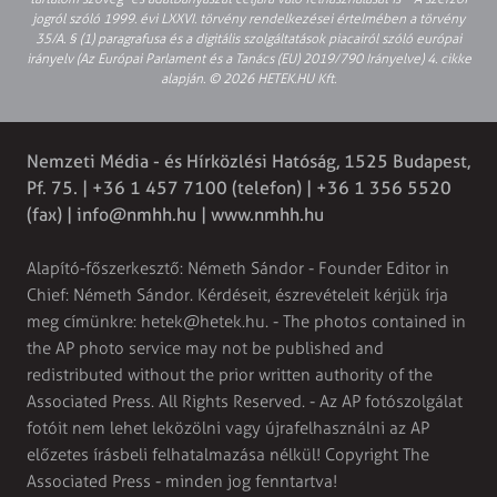
jogról szóló 1999. évi LXXVI. törvény rendelkezései értelmében a törvény
35/A. § (1) paragrafusa és a digitális szolgáltatások piacairól szóló európai
irányelv (Az Európai Parlament és a Tanács (EU) 2019/790 Irányelve) 4. cikke
alapján. © 2026 HETEK.HU Kft.
Nemzeti Média - és Hírközlési Hatóság, 1525 Budapest,
Pf. 75. | +36 1 457 7100 (telefon) | +36 1 356 5520
(fax) |
info@nmhh.hu
| www.nmhh.hu
Alapító-főszerkesztő: Németh Sándor - Founder Editor in
Chief: Németh Sándor. Kérdéseit, észrevételeit kérjük írja
meg címünkre:
hetek@hetek.hu
. - The photos contained in
the AP photo service may not be published and
redistributed without the prior written authority of the
Associated Press. All Rights Reserved. - Az AP fotószolgálat
fotóit nem lehet leközölni vagy újrafelhasználni az AP
előzetes írásbeli felhatalmazása nélkül! Copyright The
Associated Press - minden jog fenntartva!