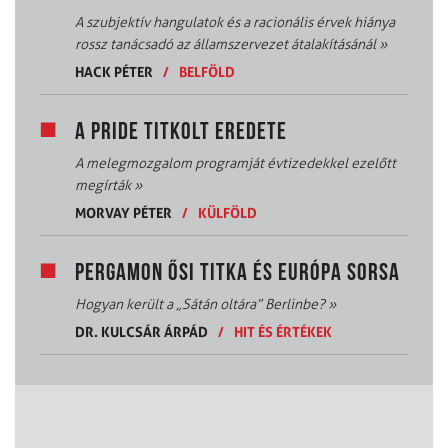
A szubjektív hangulatok és a racionális érvek hiánya
rossz tanácsadó az államszervezet átalakításánál
»
HACK PÉTER
/
BELFÖLD
A PRIDE TITKOLT EREDETE
A melegmozgalom programját évtizedekkel ezelőtt
megírták
»
MORVAY PÉTER
/
KÜLFÖLD
PERGAMON ŐSI TITKA ÉS EURÓPA SORSA
Hogyan került a „Sátán oltára” Berlinbe?
»
DR. KULCSÁR ÁRPÁD
/
HIT ÉS ÉRTÉKEK