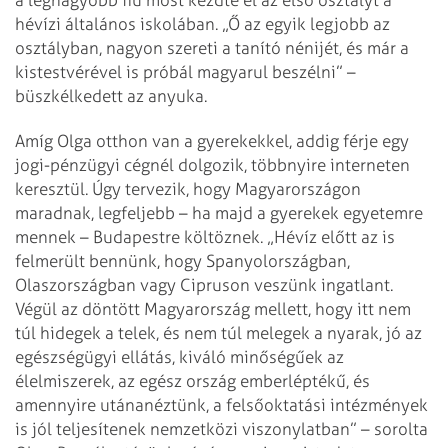
hévízi általános iskolában. „Ő az egyik legjobb az
osztályban, nagyon szereti a tanító nénijét, és már a
kistestvérével is próbál magyarul beszélni” –
büszkélkedett az anyuka.
Amíg Olga otthon van a gyerekekkel, addig férje egy
jogi-pénzügyi cégnél dolgozik, többnyire interneten
keresztül. Úgy tervezik, hogy Magyarországon
maradnak, legfeljebb – ha majd a gyerekek egyetemre
mennek – Budapestre költöznek. „Hévíz előtt az is
felmerült bennünk, hogy Spanyolországban,
Olaszországban vagy Cipruson veszünk ingatlant.
Végül az döntött Magyarország mellett, hogy itt nem
túl hidegek a telek, és nem túl melegek a nyarak, jó az
egészségügyi ellátás, kiváló minőségűek az
élelmiszerek, az egész ország emberléptékű, és
amennyire utánanéztünk, a felsőoktatási intézmények
is jól teljesítenek nemzetközi viszonylatban” – sorolta