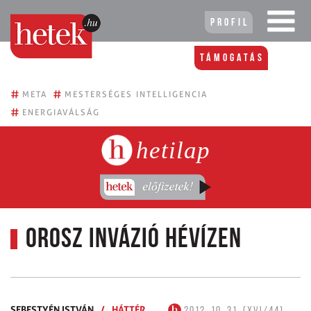
Profil
Támogatás
#
#
META
MESTERSÉGES INTELLIGENCIA
#
ENERGIAVÁLSÁG
hetilap
Orosz invázió Hévízen
SEBESTYÉN ISTVÁN
/
HÁTTÉR
2012. 10. 31. (XVI/44)