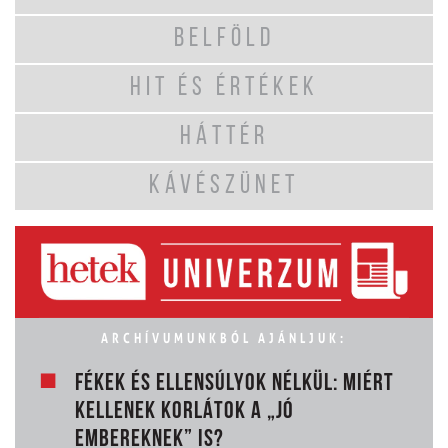
BELFÖLD
HIT ÉS ÉRTÉKEK
HÁTTÉR
KÁVÉSZÜNET
ARCHÍVUMUNKBÓL AJÁNLJUK:
FÉKEK ÉS ELLENSÚLYOK NÉLKÜL: MIÉRT
KELLENEK KORLÁTOK A „JÓ
EMBEREKNEK” IS?