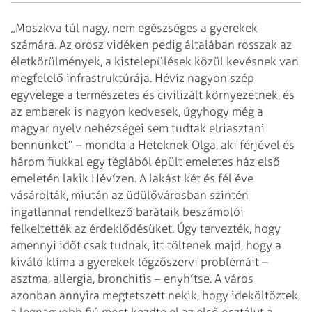
„Moszkva túl nagy, nem egészséges a gyerekek
számára. Az orosz vidéken pedig általában rosszak az
életkörülmények, a kistelepülések közül kevésnek van
megfelelő infrastruktúrája. Hévíz nagyon szép
egyvelege a természetes és civilizált környezetnek, és
az emberek is nagyon kedvesek, úgyhogy még a
magyar nyelv nehézségei sem tudtak elriasztani
bennünket” – mondta a Heteknek Olga, aki férjével és
három fiukkal egy téglából épült emeletes ház első
emeletén lakik Hévízen. A lakást két és fél éve
vásárolták, miután az üdülővárosban szintén
ingatlannal rendelkező barátaik beszámolói
felkeltették az érdeklődésüket. Úgy tervezték, hogy
amennyi időt csak tudnak, itt töltenek majd, hogy a
kiváló klíma a gyerekek légzőszervi problémáit –
asztma, allergia, bronchitis – enyhítse. A város
azonban annyira megtetszett nekik, hogy ideköltöztek,
a legnagyobb fiú most kezdte el az első osztályt a