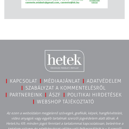
KAPCSOLAT
MÉDIAAJÁNLAT
ADATVÉDELEM
SZABÁLYZAT A KOMMENTELÉSRŐL
PARTNEREINK
ÁSZF
POLITIKAI HIRDETÉSEK
WEBSHOP TÁJÉKOZTATÓ
Az ezen a weboldalon megjelenő szövegek, grafikák, képek, hangfelvételek,
video anyagok vagy egyéb tartalmak szerzői jogvédelem alatt állnak. A
Hetek.hu Kft. minden jogot fenntart a tartalommal kapcsolatosan, beleértve a
tartalom szöveg- és adatbányászat céljára való felhasználását is – A szerzői