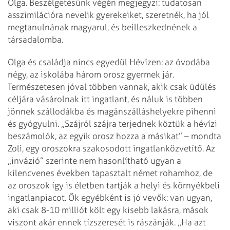
Olga. Beszélgetésünk végén megjegyzi: tudatosan
asszimilációra nevelik gyerekeiket, szeretnék, ha jól
megtanulnának magyarul, és beilleszkednének a
társadalomba.
Olga és családja nincs egyedül Hévízen: az óvodába
négy, az iskolába három orosz gyermek jár.
Természetesen jóval többen vannak, akik csak üdülés
céljára vásárolnak itt ingatlant, és náluk is többen
jönnek szállodákba és magánszálláshelyekre pihenni
és gyógyulni. „Szájról szájra terjednek köztük a hévízi
beszámolók, az egyik orosz hozza a másikat” – mondta
Zoli, egy oroszokra szakosodott ingatlanközvetítő. Az
„invázió” szerinte nem hasonlítható ugyan a
kilencvenes években tapasztalt német rohamhoz, de
az oroszok így is életben tartják a helyi és környékbeli
ingatlanpiacot. Ők egyébként is jó vevők: van ugyan,
aki csak 8-10 milliót költ egy kisebb lakásra, mások
viszont akár ennek tízszeresét is rászánják. „Ha azt