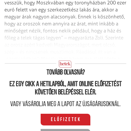
vesszük, hogy Moszkvában egy toronyházban 200 ezer
euró felett van egy szerkezetkész lakás ára, akkor a
magyar árak nagyon alacsonyak. Ennek is köszönhető,
hogy az oroszok nem annyira az árat, mint inkább a
minőséget nézik, fontos nekik például, hogy a ház és
főleg a telek tágas legyen” – magyarázta Zoli. Szerinte
az orosz azért kedveli Magyarországot, mert olcsó,
szép – és nincsenek muszlimok. Ráadásul itt van a
„szomszédban”: Moszkvából három óra alatt ideér a
repülő.
Tovább olvasná?
Ez egy cikk a hetilapból, amit online előfizetést
követően belépéssel elér.
Vagy vásárolja meg a lapot az újságárusoknál.
Előfizetek