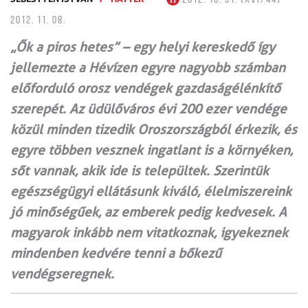
2012. 11. 08.
„Ők a piros hetes” – egy helyi kereskedő így
jellemezte a Hévízen egyre nagyobb számban
előforduló orosz vendégek gazdaságélénkítő
szerepét. Az üdülőváros évi 200 ezer vendége
közül minden tizedik Oroszországból érkezik, és
egyre többen vesznek ingatlant is a környé­ken,
sőt vannak, akik ide is települtek. Szerintük
egészségügyi ellátásunk kiváló, élelmiszereink
jó minőségűek, az emberek pedig kedvesek. A
magyarok inkább nem vitatkoznak, igyekeznek
mindenben kedvére tenni a bőkezű
vendégseregnek.