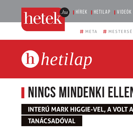
Hírek
Hetilap
Videók
#
#
META
MESTERSÉ
hetilap
Nincs mindenki elle
INTERÚ MARK HIGGIE-VEL, A VOL
TANÁCSADÓVAL