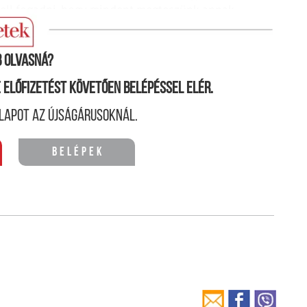
 kell fogadni, hogy mindent megteszünk annak
 olvasná?
ne előfizetést követően belépéssel elér.
lapot az újságárusoknál.
Belépek