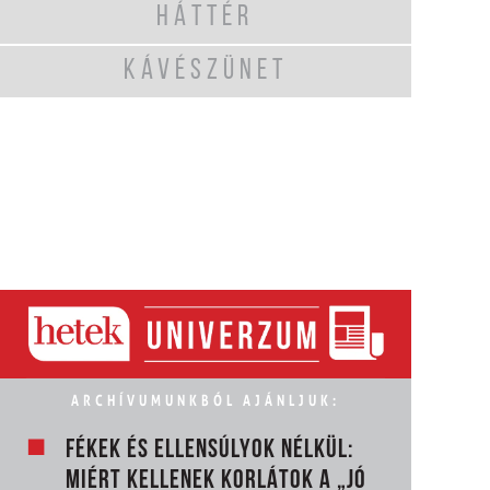
HÁTTÉR
KÁVÉSZÜNET
ARCHÍVUMUNKBÓL AJÁNLJUK:
FÉKEK ÉS ELLENSÚLYOK NÉLKÜL:
MIÉRT KELLENEK KORLÁTOK A „JÓ