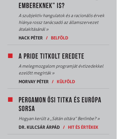
EMBEREKNEK” IS?
A szubjektív hangulatok és a racionális érvek
hiánya rossz tanácsadó az államszervezet
átalakításánál
»
HACK PÉTER
/
BELFÖLD
A PRIDE TITKOLT EREDETE
A melegmozgalom programját évtizedekkel
ezelőtt megírták
»
MORVAY PÉTER
/
KÜLFÖLD
PERGAMON ŐSI TITKA ÉS EURÓPA
SORSA
Hogyan került a „Sátán oltára” Berlinbe?
»
DR. KULCSÁR ÁRPÁD
/
HIT ÉS ÉRTÉKEK