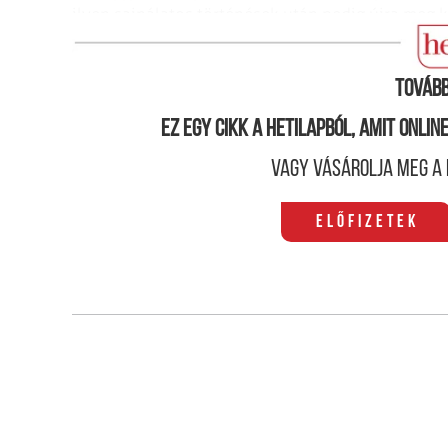
ilyen sajnálatos történések után pedig újra meg
érdekében, hogy ez ne ismétlődhessen meg.
Tovább
Ez egy cikk a hetilapból, amit onli
Vagy vásárolja meg a 
Előfizetek