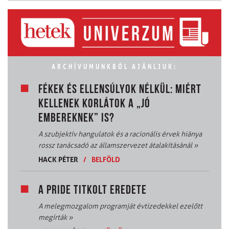
ARCHÍVUMUNKBÓL AJÁNLJUK:
FÉKEK ÉS ELLENSÚLYOK NÉLKÜL: MIÉRT
KELLENEK KORLÁTOK A „JÓ
EMBEREKNEK” IS?
A szubjektív hangulatok és a racionális érvek hiánya
rossz tanácsadó az államszervezet átalakításánál
»
HACK PÉTER
/
BELFÖLD
A PRIDE TITKOLT EREDETE
A melegmozgalom programját évtizedekkel ezelőtt
megírták
»