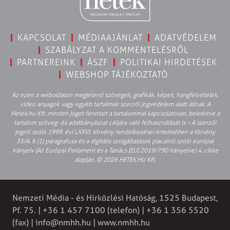
KAPCSOLAT
MÉDIAAJÁNLAT
ADATVÉDELEM
SZABÁLYZAT A KOMMENTELÉSRŐL
PARTNEREINK
ÁSZF
POLITIKAI HIRDETÉSEK
WEBSHOP TÁJÉKOZTATÓ
Az ezen a weboldalon megjelenő szövegek, grafikák, képek, hangfelvételek,
video anyagok vagy egyéb tartalmak szerzői jogvédelem alatt állnak. A
Hetek.hu Kft. minden jogot fenntart a tartalommal kapcsolatosan, beleértve a
tartalom szöveg- és adatbányászat céljára való felhasználását is – A szerzői
jogról szóló 1999. évi LXXVI. törvény rendelkezései értelmében a törvény
35/A. § (1) paragrafusa és a digitális szolgáltatások piacairól szóló európai
irányelv (Az Európai Parlament és a Tanács (EU) 2019/790 Irányelve) 4. cikke
alapján. © 2026 HETEK.HU Kft.
Nemzeti Média - és Hírközlési Hatóság, 1525 Budapest,
Pf. 75. | +36 1 457 7100 (telefon) | +36 1 356 5520
(fax) |
info@nmhh.hu
| www.nmhh.hu