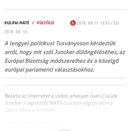
KULIFAI MÁTÉ
/
KÜLFÖLD
2018. 08.17. (XXII/33)
2018. 09. 13.
A lengyel politikust Tusványoson kérdeztük
arról, hogy mit szól Juncker dülöngéléséhez, az
Európai Bizottság módszereihez és a közelgő
európai parlamenti választásokhoz.
Bejárta az internetet a videó, amelyen Jean-Claude
Juncker a legutóbbi NATO-csúcson alig bír állni a
lábán. Látta a felvételt?
– Persze, láttam. (Nevet.)