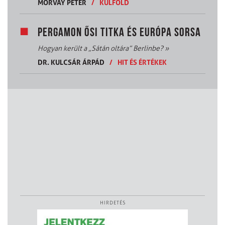
MORVAY PÉTER
/
KÜLFÖLD
PERGAMON ŐSI TITKA ÉS EURÓPA SORSA
Hogyan került a „Sátán oltára” Berlinbe?
»
DR. KULCSÁR ÁRPÁD
/
HIT ÉS ÉRTÉKEK
HIRDETÉS