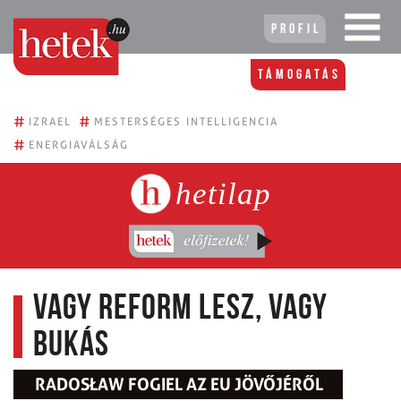
Profil
Támogatás
#
#
IZRAEL
MESTERSÉGES INTELLIGENCIA
#
ENERGIAVÁLSÁG
hetilap
Vagy reform lesz, vagy
bukás
RADOSŁAW FOGIEL AZ EU JÖVŐJÉRŐL