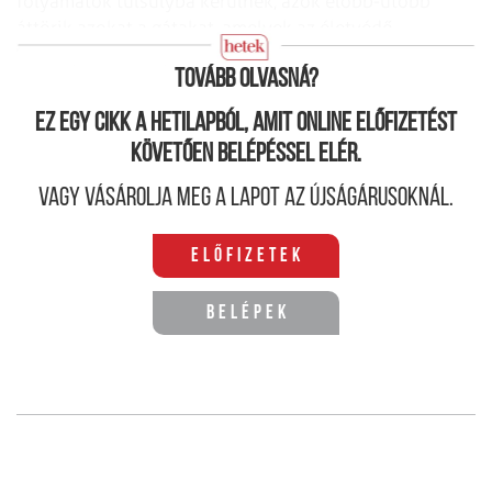
folyamatok túlsúlyba kerülnek, azok előbb-utóbb
áttörik azokat a gátakat, amelyek az életvédő
törvényeket a helyükön tartják.
Tovább olvasná?
Ez egy cikk a hetilapból, amit online előfizetést
követően belépéssel elér.
Vagy vásárolja meg a lapot az újságárusoknál.
Előfizetek
Belépek