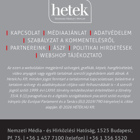
KAPCSOLAT
MÉDIAAJÁNLAT
ADATVÉDELEM
SZABÁLYZAT A KOMMENTELÉSRŐL
PARTNEREINK
ÁSZF
POLITIKAI HIRDETÉSEK
WEBSHOP TÁJÉKOZTATÓ
Az ezen a weboldalon megjelenő szövegek, grafikák, képek, hangfelvételek,
video anyagok vagy egyéb tartalmak szerzői jogvédelem alatt állnak. A
Hetek.hu Kft. minden jogot fenntart a tartalommal kapcsolatosan, beleértve a
tartalom szöveg- és adatbányászat céljára való felhasználását is – A szerzői
jogról szóló 1999. évi LXXVI. törvény rendelkezései értelmében a törvény
35/A. § (1) paragrafusa és a digitális szolgáltatások piacairól szóló európai
irányelv (Az Európai Parlament és a Tanács (EU) 2019/790 Irányelve) 4. cikke
alapján. © 2026 HETEK.HU Kft.
Nemzeti Média - és Hírközlési Hatóság, 1525 Budapest,
Pf. 75. | +36 1 457 7100 (telefon) | +36 1 356 5520