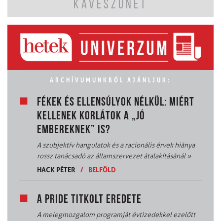
KÁVÉSZÜNET
ARCHÍVUMUNKBÓL AJÁNLJUK:
FÉKEK ÉS ELLENSÚLYOK NÉLKÜL: MIÉRT
KELLENEK KORLÁTOK A „JÓ
EMBEREKNEK” IS?
A szubjektív hangulatok és a racionális érvek hiánya
rossz tanácsadó az államszervezet átalakításánál
»
HACK PÉTER
/
BELFÖLD
A PRIDE TITKOLT EREDETE
A melegmozgalom programját évtizedekkel ezelőtt