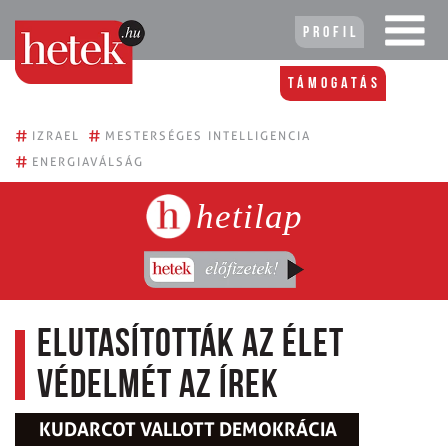
Profil
Támogatás
#
#
IZRAEL
MESTERSÉGES INTELLIGENCIA
#
ENERGIAVÁLSÁG
hetilap
Elutasították az élet
védelmét az írek
KUDARCOT VALLOTT DEMOKRÁCIA