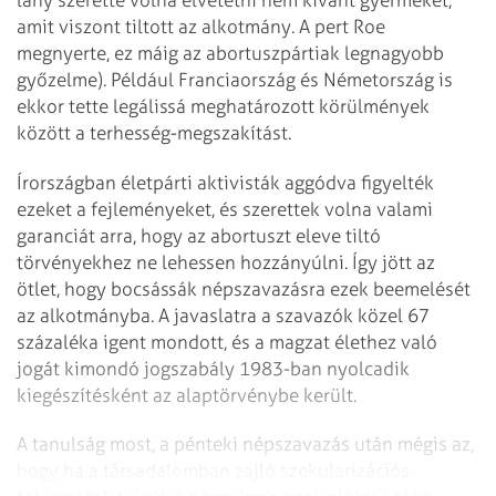
amit viszont tiltott az alkotmány. A pert Roe
megnyerte, ez máig az abortuszpártiak legnagyobb
győzelme). Például Franciaország és Németország is
ekkor tette legálissá meghatározott körülmények
között a terhesség-megszakítást.
Írországban életpárti aktivisták aggódva figyelték
ezeket a fejleményeket, és szerettek volna valami
garanciát arra, hogy az abortuszt eleve tiltó
törvényekhez ne lehessen hozzányúlni. Így jött az
ötlet, hogy bocsássák népszavazásra ezek beemelését
az alkotmányba. A javaslatra a szavazók közel 67
százaléka igent mondott, és a magzat élethez való
jogát kimondó jogszabály 1983-ban nyolcadik
kiegészítésként az alaptörvénybe került.
A tanulság most, a pénteki népszavazás után mégis az,
hogy ha a társadalomban zajló szekularizációs