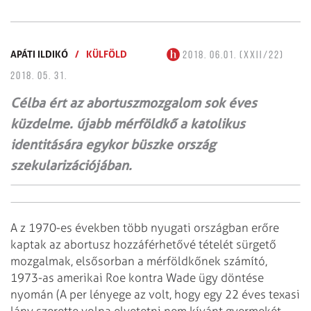
APÁTI ILDIKÓ
/
KÜLFÖLD
2018. 06.01. (XXII/22)
2018. 05. 31.
Célba ért az abortuszmozgalom sok éves
küzdelme. újabb mérföldkő a katolikus
identitására egykor büszke ország
szekularizációjában.
A z 1970-es években több nyugati országban erőre
kaptak az abortusz hozzáférhetővé tételét sürgető
mozgalmak, elsősorban a mérföldkőnek számító,
1973-as amerikai Roe kontra Wade ügy döntése
nyomán (A per lényege az volt, hogy egy 22 éves texasi
lány szerette volna elvetetni nem kívánt gyermekét,