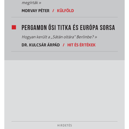
megírták
»
MORVAY PÉTER
/
KÜLFÖLD
PERGAMON ŐSI TITKA ÉS EURÓPA SORSA
Hogyan került a „Sátán oltára” Berlinbe?
»
DR. KULCSÁR ÁRPÁD
/
HIT ÉS ÉRTÉKEK
HIRDETÉS