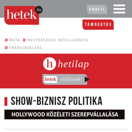
Profil
Támogatás
#
#
META
MESTERSÉGES INTELLIGENCIA
#
ENERGIAVÁLSÁG
hetilap
Show-biznisz politika
HOLLYWOOD KÖZÉLETI SZEREPVÁLLALÁSA