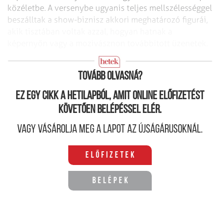
közéletbe. A versenybe ugyanis teljes mellszélességgel
beszálltak a show-biznisz akkori meghatározó figurái,
akik tisztában voltak azzal, hogyan hatnak a
képernyőn vagy a mozivásznon továbbított üzenetek.
Sinclairt mindenáron megállítani
Tovább olvasná?
Ez egy cikk a hetilapból, amit online előfizetést
követően belépéssel elér.
Vagy vásárolja meg a lapot az újságárusoknál.
Előfizetek
Belépek