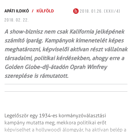
APÁTI ILDIKÓ
/
KÜLFÖLD
2018. 01.26. (XXII/4)
2018. 02. 22.
A show-biznisz nem csak Kalifornia jelképének
számító iparág. Kampányok kimenetelét képes
meghatározni, képviselői aktívan részt vállalnak
társadalmi, politikai kérdésekben, ahogy erre a
Golden Globe-díj-átadón Oprah Winfrey
szereplése is rámutatott.
Legelőször egy 1934-es kormányzóválasztási
kampány mutatta meg, mekkora politikai erőt
képviselhet a hollywoodi álomgyár, ha aktívan belép a