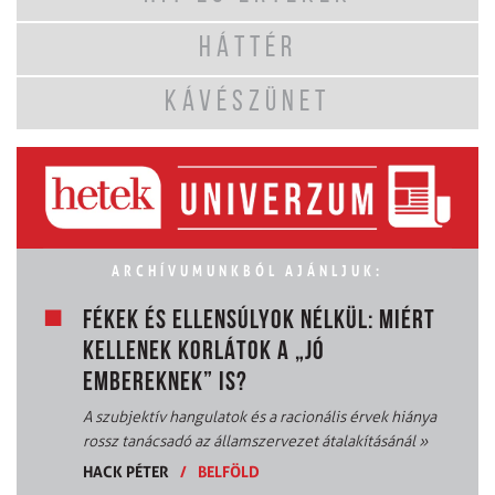
HÁTTÉR
KÁVÉSZÜNET
ARCHÍVUMUNKBÓL AJÁNLJUK:
FÉKEK ÉS ELLENSÚLYOK NÉLKÜL: MIÉRT
KELLENEK KORLÁTOK A „JÓ
EMBEREKNEK” IS?
A szubjektív hangulatok és a racionális érvek hiánya
rossz tanácsadó az államszervezet átalakításánál
»
HACK PÉTER
/
BELFÖLD