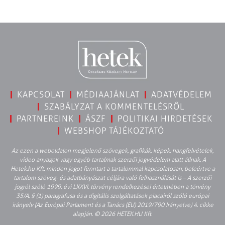
KAPCSOLAT
MÉDIAAJÁNLAT
ADATVÉDELEM
SZABÁLYZAT A KOMMENTELÉSRŐL
PARTNEREINK
ÁSZF
POLITIKAI HIRDETÉSEK
WEBSHOP TÁJÉKOZTATÓ
Az ezen a weboldalon megjelenő szövegek, grafikák, képek, hangfelvételek,
video anyagok vagy egyéb tartalmak szerzői jogvédelem alatt állnak. A
Hetek.hu Kft. minden jogot fenntart a tartalommal kapcsolatosan, beleértve a
tartalom szöveg- és adatbányászat céljára való felhasználását is – A szerzői
jogról szóló 1999. évi LXXVI. törvény rendelkezései értelmében a törvény
35/A. § (1) paragrafusa és a digitális szolgáltatások piacairól szóló európai
irányelv (Az Európai Parlament és a Tanács (EU) 2019/790 Irányelve) 4. cikke
alapján. © 2026 HETEK.HU Kft.