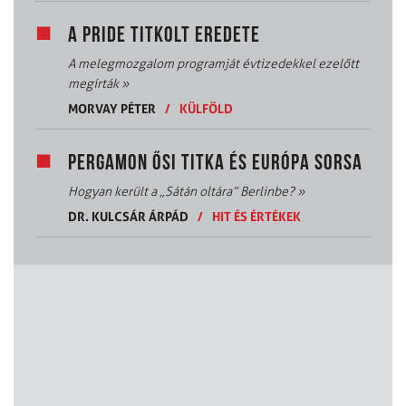
A PRIDE TITKOLT EREDETE
A melegmozgalom programját évtizedekkel ezelőtt
megírták
»
MORVAY PÉTER
/
KÜLFÖLD
PERGAMON ŐSI TITKA ÉS EURÓPA SORSA
Hogyan került a „Sátán oltára” Berlinbe?
»
DR. KULCSÁR ÁRPÁD
/
HIT ÉS ÉRTÉKEK