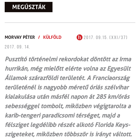
MEGÚSZTÁK
MORVAY PÉTER
/
KÜLFÖLD
2017. 09.15. (XXI/37)
2017. 09. 14.
Pusztító történelmi rekordokat döntött az Irma
hurrikán, még mielőtt elérte volna az Egyesült
Államok szárazföldi területét. A Franciaország
területénél is nagyobb méretű óriás szélvihar
kialakulása után másfél napon át 285 km/órás
sebességgel tombolt, miközben végigtarolta a
karib-tengeri paradicsomi térséget, majd a
félsziget legdélibb részét alkotó Florida Keys-
szigeteket, miközben többször is irányt váltott.