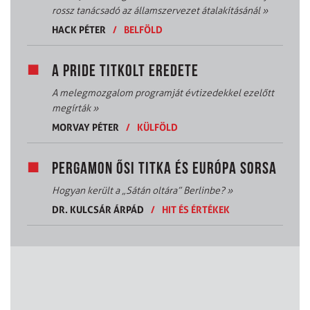
rossz tanácsadó az államszervezet átalakításánál
»
HACK PÉTER
/
BELFÖLD
A PRIDE TITKOLT EREDETE
A melegmozgalom programját évtizedekkel ezelőtt
megírták
»
MORVAY PÉTER
/
KÜLFÖLD
PERGAMON ŐSI TITKA ÉS EURÓPA SORSA
Hogyan került a „Sátán oltára” Berlinbe?
»
DR. KULCSÁR ÁRPÁD
/
HIT ÉS ÉRTÉKEK