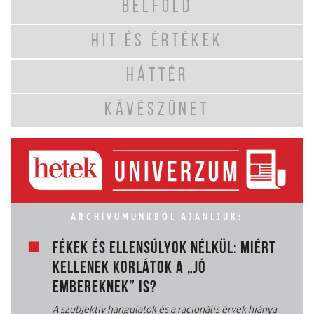
BELFÖLD
HIT ÉS ÉRTÉKEK
HÁTTÉR
KÁVÉSZÜNET
ARCHÍVUMUNKBÓL AJÁNLJUK:
FÉKEK ÉS ELLENSÚLYOK NÉLKÜL: MIÉRT
KELLENEK KORLÁTOK A „JÓ
EMBEREKNEK” IS?
A szubjektív hangulatok és a racionális érvek hiánya