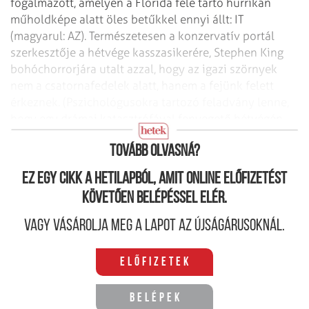
fogalmazott, amelyen a Florida felé tartó hurrikán
műholdképe alatt öles betűkkel ennyi állt: IT
(magyarul: AZ). Természetesen a konzervatív portál
szerkesztője a hétvége kasszasikerére, Stephen King
bohóchorrorjára utalt azzal, hogy az igazi szörnyek
nem a csatornafedelek alatt, hanem a fejünk felett
érkeznek. (Pszichológusokra tartozó feladvány lenne,
hogy egy drámai katasztrófával fenyegető hétvégén
mozinézők milliói miért választják a rémületmozit?)
Tovább olvasná?
Ez egy cikk a hetilapból, amit online előfizetést
követően belépéssel elér.
Vagy vásárolja meg a lapot az újságárusoknál.
Előfizetek
Belépek