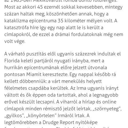
Most az akkori 45 ezernél sokkal kevesebben, mintegy
százan haltak meg, köszönhetően annak, hogy a
kataklizma epicentruma 35 kilométer mélyen volt. A
katasztrófa híre így egy nap alatt le is került a
címlapokról, de ezzel a drámai fordulatoknak még nem
volt vége.
A várható pusztítás elől ugyanis százezrek indultak el
Florida keleti partjáról nyugati irányba, mert a
hurrikán epicentrumának előre jelzett útvonala
pontosan Miamit keresztezte. Egy nappal később rá
kellett döbbenniük: a várt menekülés helyett
félelmetes csapdába kerültek. Az Irma ugyanis irányt
váltott és ők éppen oda tartottak, ahol a legnagyobb
erővel készült lecsapni. A viharról a hírlap és online
címlapok minden rémisztő jelzőt leírtak, „szörnyeteg”,
„gyilkos”, „könyörtelen” Irmáról írtak. A
legtömörebben a Drudge Report nyitóképe