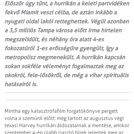
Először úgy tűnt, a hurrikán a keleti partvidéken
fekvő Miamit veszi célba, de aztán inkább a
nyugati oldal lakói retteghettek. Végül azonban
a 3,5 milliós Tampa városa előtt Irma hirtelen
megszelídült, és néhány óra alatt 4-es
fokozatúról 1-es erősségűre gyengült, így a
metropolisz megmenekült. A hurrikán kapcsán
sokan sokféle véleményt fogalmaztak meg az
okokról, fele-lősökről, de még a vihar spirituális
hatásairól is.
Mintha egy katasztrófafilm forgatókönyve pergett
volna a szemünk előtt: még tartott az augusztus végi
texasi Harvey hurrikán áldozatainak a mentése, amikor
szeptember 4-én újabb riasztó hírek jelentek meg az