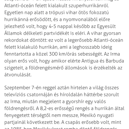
Atlanti-óceán felett kialakult szuperhurrikánról.
Egyetlen nap alatt a trópusi vihar ötös fokozatú
hurrikánná erősödött, és a nyomvonalából előre
jelezhető volt, hogy 4-5 nappal később az Egyesült
Államok délkeleti partvidékét is eléri. A vihar gyorsan
rekordokat döntött: ez volt a legerősebb Atlanti-óceán
felett kialakuló hurrikán, ami a leghosszabb ideig
fenntartotta a közel 300 km/órás sebességét. Az Irma
olyan erős volt, hogy amikor elérte Antigua és Barbuda
szigeteit, a földrengésmérő állomások is érzékelték az
átvonulását.
Szeptember 7-én reggel aztán hirtelen a világ összes
televíziós csatornáján és híroldalán háttérbe szorult
az Irma, miután megjelent a gyorshír egy valós
földrengésről. A 8,2-es erősségű rengés a hurrikán által
fenyegetett térségtől nem messze, Mexikó nyugati
partjainál következett be. A csapás erősebb volt, mint
az 1985-ben Mexikóvárost romba döntő földrengés.