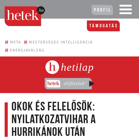
Profil
Támogatás
#
#
META
MESTERSÉGES INTELLIGENCIA
#
ENERGIAVÁLSÁG
hetilap
Okok és felelősök:
nyilatkozatvihar a
hurrikánok után