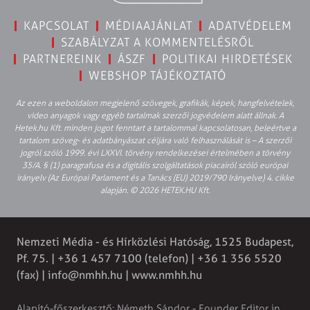
KAPCSOLAT
MÉDIAAJÁNLAT
ADATVÉDELEM
SZABÁLYZAT A KOMMENTELÉSRŐL
PARTNEREINK
ÁSZF
POLITIKAI HIRDETÉSEK
WEBSHOP TÁJÉKOZTATÓ
Az ezen a weboldalon megjelenő szövegek, grafikák, képek, hangfelvételek,
video anyagok vagy egyéb tartalmak szerzői jogvédelem alatt állnak. A
Hetek.hu Kft. minden jogot fenntart a tartalommal kapcsolatosan, beleértve a
tartalom szöveg- és adatbányászat céljára való felhasználását is – A szerzői
jogról szóló 1999. évi LXXVI. törvény rendelkezései értelmében a törvény
35/A. § (1) paragrafusa és a digitális szolgáltatások piacairól szóló európai
irányelv (Az Európai Parlament és a Tanács (EU) 2019/790 Irányelve) 4. cikke
alapján. © 2026 HETEK.HU Kft.
Nemzeti Média - és Hírközlési Hatóság, 1525 Budapest,
Pf. 75. | +36 1 457 7100 (telefon) | +36 1 356 5520
(fax) |
info@nmhh.hu
| www.nmhh.hu
Alapító-főszerkesztő: Németh Sándor - Founder Editor in