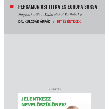
PERGAMON ŐSI TITKA ÉS EURÓPA SORSA
Hogyan került a „Sátán oltára” Berlinbe?
»
DR. KULCSÁR ÁRPÁD
/
HIT ÉS ÉRTÉKEK
HIRDETÉS