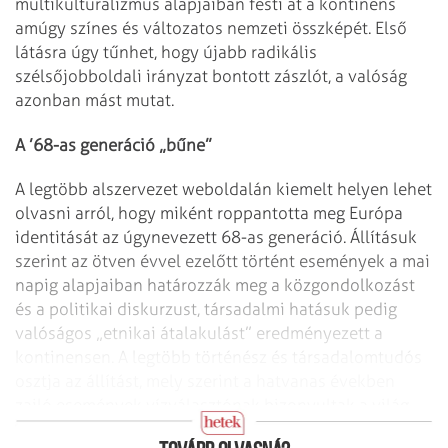
multikulturalizmus alapjaiban festi át a kontinens
amúgy színes és változatos nemzeti összképét. Első
látásra úgy tűnhet, hogy újabb radikális
szélsőjobboldali irányzat bontott zászlót, a valóság
azonban mást mutat.
A ’68-as generáció „bűne”
A legtöbb alszervezet weboldalán kiemelt helyen lehet
olvasni arról, hogy miként roppantotta meg Európa
identitását az úgynevezett 68-as generáció. Állításuk
szerint az ötven évvel ezelőtt történt események a mai
napig alapjaiban határozzák meg a közgondolkozást
és a politikai diskurzust, társadalmi hatásuk pedig
valóságos „etnikai átalakulást” eredményezett a
kontinensen. A legtöbb történész és társadalomtudós
osztja az állítást, mely szerint a hatvanas években
zajló események vízválasztónak bizonyultak a világ,
de főként Európa jövője szempontjából.