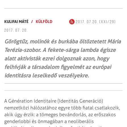
KULIFAI MÁTÉ
/
KÜLFÖLD
2017. 07.20. (XXI/29)
2017. 07. 20.
Görögtűz, molinók és burkába öltöztetett Mária
Terézia-szobor. A fekete-sárga lambda égisze
alatt aktivisták ezrei dolgoznak azon, hogy
felhívják a társadalom figyelmét az európai
identitásra leselkedő veszélyekre.
A Génération Identitaire (Identitás Generáció)
nemzetközi hálózatához egyre több fiatal csatlakozik,
akik úgy érzik: a tömeges bevándorlás, az erőszakos
genderlobbi és önmagában a neoliberális