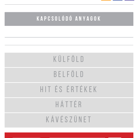
KAPCSOLÓDÓ ANYAGOK
KÜLFÖLD
BELFÖLD
HIT ÉS ÉRTÉKEK
HÁTTÉR
KÁVÉSZÜNET