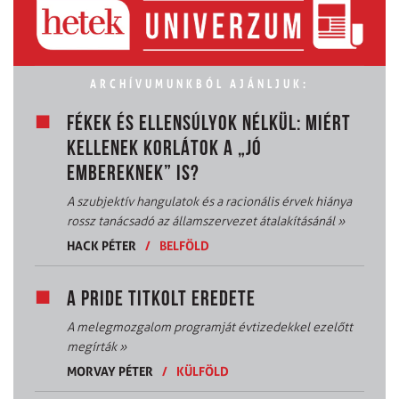
ARCHÍVUMUNKBÓL AJÁNLJUK:
FÉKEK ÉS ELLENSÚLYOK NÉLKÜL: MIÉRT
KELLENEK KORLÁTOK A „JÓ
EMBEREKNEK” IS?
A szubjektív hangulatok és a racionális érvek hiánya
rossz tanácsadó az államszervezet átalakításánál
»
HACK PÉTER
/
BELFÖLD
A PRIDE TITKOLT EREDETE
A melegmozgalom programját évtizedekkel ezelőtt
megírták
»
MORVAY PÉTER
/
KÜLFÖLD