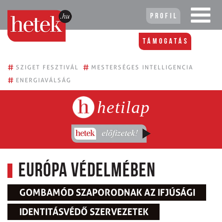
Profil
Támogatás
#
#
SZIGET FESZTIVÁL
MESTERSÉGES INTELLIGENCIA
#
ENERGIAVÁLSÁG
hetilap
Európa védelmében
GOMBAMÓD SZAPORODNAK AZ IFJÚSÁGI
IDENTITÁSVÉDŐ SZERVEZETEK