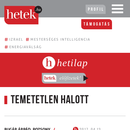
Profil
Támogatás
#
#
IZRAEL
MESTERSÉGES INTELLIGENCIA
#
ENERGIAVÁLSÁG
hetilap
Temetetlen halott
BUGÁR ÁRPÁD,
POZSONY
/
2017. 04.13.