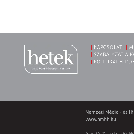
KAPCSOLAT
M
SZABÁLYZAT A 
POLITIKAI HIRD
Nemzeti Média - és Hí
www.nmhh.hu
Alapító-főszerkesztő: N