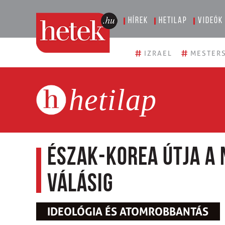
Hírek
Hetilap
Videók
#
#
IZRAEL
MESTERS
hetilap
Észak-Korea útja a
válásig
IDEOLÓGIA ÉS ATOMROBBANTÁS