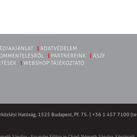
ÉDIAAJÁNLAT
ADATVÉDELEM
KOMMENTELÉSRŐL
PARTNEREINK
ÁSZF
ETÉSEK
WEBSHOP TÁJÉKOZTATÓ
rközlési Hatóság, 1525 Budapest, Pf. 75. | +36 1 457 7100 (te
émeth Sándor - Founder Editor in Chief: Németh Sándor. Kérdéseit, 