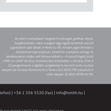
Az ezen a weboldalon megjelenő szövegek, grafikák, képek,
hangfelvételek, video anyagok vagy egyéb tartalmak szerzői
jogvédelem alatt állnak. A Hetek.hu Kft. minden jogot fenntart a
tartalommal kapcsolatosan, beleértve a tartalom szöveg- és
adatbányászat céljára való felhasználását is – A szerzői jogról szóló
1999. évi LXXVI. törvény rendelkezései értelmében a törvény 35/A. §
(1) paragrafusa és a digitális szolgáltatások piacairól szóló európai
irányelv (Az Európai Parlament és a Tanács (EU) 2019/790 Irányelve) 4.
cikke alapján. © 2026 HETEK.HU Kft.
lefon) | +36 1 356 5520 (fax) |
info@nmhh.hu
|
észrevételeit kérjük írja meg címünkre: