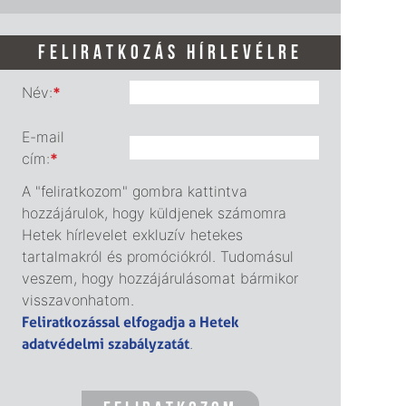
FELIRATKOZÁS HÍRLEVÉLRE
Név:
*
E-mail
cím:
*
A "feliratkozom" gombra kattintva
hozzájárulok, hogy küldjenek számomra
Hetek hírlevelet exkluzív hetekes
tartalmakról és promóciókról. Tudomásul
veszem, hogy hozzájárulásomat bármikor
visszavonhatom.
Feliratkozással elfogadja a Hetek
adatvédelmi szabályzatát
.