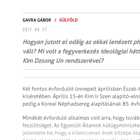
GAVRA GÁBOR
/
KÜLFÖLD
2017. 04. 27.
Hogyan jutott el odáig az okkal lenézett 
vált? Mi volt a fegyverkezés ideológiai há
Kim Dzsong Un rendszerével?
Két fontos évfordulót ünnepelt áprilisban Észak
kíséretében. Április 15-én Kim Ir Szen alapító-el
pedig a Koreai Néphadsereg alapításának 85. évf
Mindkét évforduló alkalmas volt arra, hogy tovább
feszültséget. Az Egyesült Államok külügyminiszte
jelentette be, hogy a kilencvenes évek közepe ót