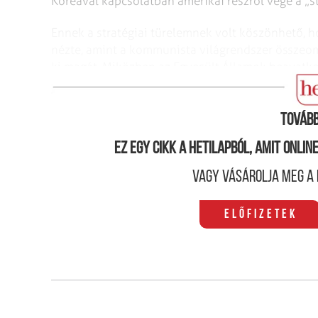
Koreával kapcsolatban amerikai részről vége a „s
Ennek a stratégiai türelemnek volt köszönhető, h
nézte, amint a kommunista világrendszer összeo
ki magát. Miközben az Egyesült Államok beavatko
pedig Líbiában, a surranópályán a Kim-dinasztia
Tovább
Ez egy cikk a hetilapból, amit onli
Vagy vásárolja meg a 
Előfizetek