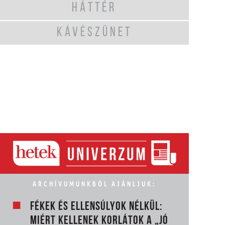
HÁTTÉR
KÁVÉSZÜNET
ARCHÍVUMUNKBÓL AJÁNLJUK:
FÉKEK ÉS ELLENSÚLYOK NÉLKÜL:
MIÉRT KELLENEK KORLÁTOK A „JÓ