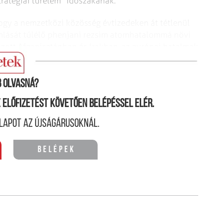
tratégiai türelem” időszakának.
ogy a nemzetközi közösség évtizedeken át tétlenül
mlását túlélő phenjani rezsim atomhatalommá növi
zott Afganisztánban és Irakban, az európai hatalmak
 rendszere katonai értelemben nagyhatalommá lett.
 olvasná?
ne előfizetést követően belépéssel elér.
lapot az újságárusoknál.
Belépek