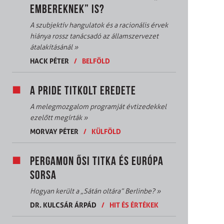
EMBEREKNEK” IS?
A szubjektív hangulatok és a racionális érvek
hiánya rossz tanácsadó az államszervezet
átalakításánál
»
HACK PÉTER
/
BELFÖLD
A PRIDE TITKOLT EREDETE
A melegmozgalom programját évtizedekkel
ezelőtt megírták
»
MORVAY PÉTER
/
KÜLFÖLD
PERGAMON ŐSI TITKA ÉS EURÓPA
SORSA
Hogyan került a „Sátán oltára” Berlinbe?
»
DR. KULCSÁR ÁRPÁD
/
HIT ÉS ÉRTÉKEK