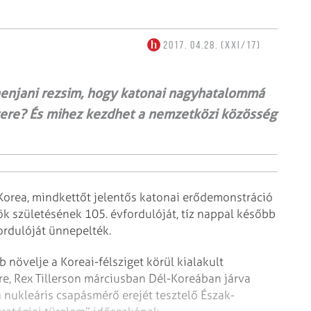
2017. 04.28. (XXI/17)
phenjani rezsim, hogy katonai nagyhatalommá
ttere? És mihez kezdhet a nemzetközi közösség
-Korea, mindkettőt jelentős katonai erődemonstráció
nök születésének 105. évfordulóját, tíz nappal később
ordulóját ünnepelték.
 növelje a Koreai-félsziget körül kialakult
re, Rex Tillerson márciusban Dél-Koreában járva
a nukleáris csapásmérő erejét tesztelő Észak-