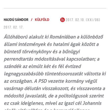
HAJDÚ SÁNDOR
/
KÜLFÖLD
2017. 02.10. (XXI/06)
2017. 02. 17.
Állóháború alakult ki Romániában a különböző
állami intézmények és hatalmi ágak között a
büntető törvénykönyv és a bűnügyi
perrendtartás módosításával kapcsolatban; a
szándék az elmúlt két és fél évtized
legnagyszabásúbb tüntetéssorozatát váltotta ki
az országban. A PSD vezette kormány végül
vasárnap délután visszakozott, és visszavonta a
módosító javaslatát, de a politológusok szerint
ez csak ideiglenes, mivel az igazi cél Johannis