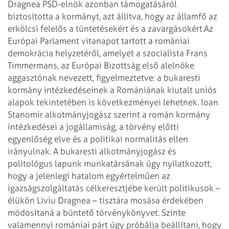
Dragnea PSD-elnök azonban támogatásáról
biztosította a kormányt, azt állítva, hogy az államfő az
erkölcsi felelős a tüntetésekért és a zavargásokért.
Az
Európai Parlament vitanapot tartott a romániai
demokrácia helyzetéről, amelyet a szocialista Frans
Timmermans, az Európai Bizottság első alelnöke
aggasztónak nevezett, figyelmeztetve: a bukaresti
kormány intézkedéseinek a Romániának kiutalt uniós
alapok tekintetében is következményei lehetnek. Ioan
Stanomir alkotmányjogász szerint a román kormány
intézkedései a jogállamiság, a törvény előtti
egyenlőség elve és a politikai normalitás ellen
irányulnak. A bukaresti alkotmányjogász és
politológus lapunk munkatársának úgy nyilatkozott,
hogy a jelenlegi hatalom egyértelműen az
igazságszolgáltatás célkeresztjébe került politikusok –
élükön Liviu Dragnea – tisztára mosása érdekében
módosítaná a büntető törvénykönyvet. Szinte
valamennyi romániai párt úgy próbálja beállítani, hogy