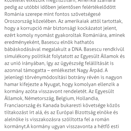
pedig az utóbbi időben jelentősen felértékelődött
Románia szerepe mint fontos szövetségesé
Oroszország közelében. Az amerikaiak attól tartottak,
hogy a korrupció már biztonsági kockázatot jelent,
ezért komoly nyomást gyakoroltak Romániára, aminek
eredményeként, Basescu elnök hathatós
bábáskodásával megalakult a DNA. Basescu rendkívül
simulékony politikát folytatott az Egyesült Államok és
az unió irányában, így az ügyészség felállítását is
azonnal támogatta – emlékeztet Nagy Árpád. A
jelenlegi törvénymódosítási botrány révén is nagyon
hamar kifejezte a Nyugat, hogy komolyan ellenzik a
kormány azóta visszavont rendeletét. Az Egyesült
Államok, Németország, Belgium, Hollandia,
Franciaország és Kanada bukaresti követsége közös
tiltakozást írt alá, és az Európai Bizottság elnöke és
alelnöke is visszakozásra szólította fel a román
kormányt.
A kormány ugyan visszavonta a hétfő esti