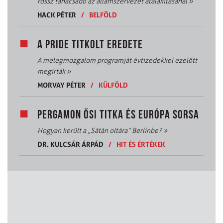
rossz tanácsadó az államszervezet átalakításánál
»
HACK PÉTER
/
BELFÖLD
A PRIDE TITKOLT EREDETE
A melegmozgalom programját évtizedekkel ezelőtt
megírták
»
MORVAY PÉTER
/
KÜLFÖLD
PERGAMON ŐSI TITKA ÉS EURÓPA SORSA
Hogyan került a „Sátán oltára” Berlinbe?
»
DR. KULCSÁR ÁRPÁD
/
HIT ÉS ÉRTÉKEK