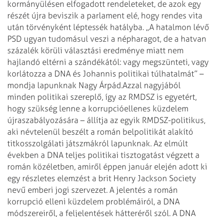
kormány­ülé­sen elfogadott rendeleteket, de azok egy
részét újra beviszik a parlament elé, hogy rendes vita
után törvényként léptessék hatályba. „A hatalmon lévő
PSD ugyan tudomásul veszi a népharagot, de a hatvan
százalék körüli választási eredménye miatt nem
hajlandó eltérni a szándékától: vagy megszünteti, vagy
korlátozza a DNA és Johannis politikai túlhatalmát” –
mondja lapunknak Nagy Árpád.
Azzal nagyjából
minden politikai szereplő, így az RMDSZ is egyetért,
hogy szükség lenne a korrupcióellenes küzdelem
újraszabályozására – állítja az egyik RMDSZ-politikus,
aki névtelenül beszélt a román belpolitikát alakító
titkosszolgálati játszmákról lapunknak. Az elmúlt
években a DNA teljes politikai tisztogatást végzett a
román közéletben, amiről éppen január elején adott ki
egy részletes elemzést a brit Henry Jackson Society
nevű emberi jogi szervezet. A jelentés a román
korrupció elleni küzdelem problémáiról, a DNA
módszereiről, a feljelentések hátteréről szól. A DNA