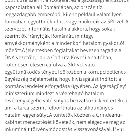
kapcsolatban áll Romániában, az ország tíz
leggazdagabb emberéből kilenc például valamilyen
formában együttműködött vagy -működik az SRI-vel. A
szervezet informális hatalma akkora, hogy sokak
szerint ők irányítják Romániát, mintegy
árnyékkormányként a mindenkori hatalom gyakorlói
mögött.
A jelentésben foglaltakat hevesen tagadja a
DNA vezetője, Laura Codruta Kövesi a sajtóban,
különösen élesen cáfolva a SRI-vel való
együttműködés tényét. Időközben a korrupcióellenes
ügyészség bejelentette, hogy kivizsgálást indított a
kormányrendelet elfogadása ügyében. Az igazságügyi
minisztérium mindezt a végrehajtó hatalom
tevékenységébe való súlyos beavatkozásként értékeli,
ami a tárca szerint felboríthatja az alkotmányos
hatalmi egyensúlyt.
A tüntetők közben a Grindeanu-
kabinet menesztését követelik, nem elégedve meg az
inkriminált törvénymódosítás visszavonásával. Liviu