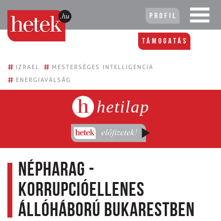
Profil
Támogatás
#
#
IZRAEL
MESTERSÉGES INTELLIGENCIA
#
ENERGIAVÁLSÁG
hetilap
Népharag -
Korrupcióellenes
állóháború Bukarestben