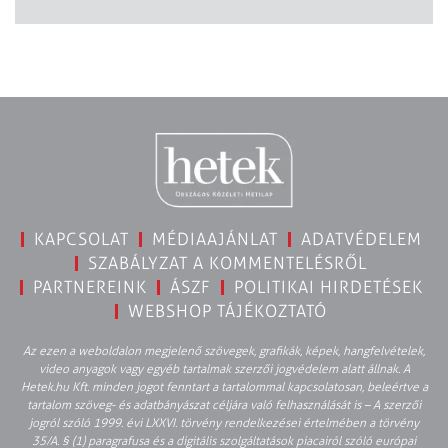
KAPCSOLAT
MÉDIAAJÁNLAT
ADATVÉDELEM
SZABÁLYZAT A KOMMENTELÉSRŐL
PARTNEREINK
ÁSZF
POLITIKAI HIRDETÉSEK
WEBSHOP TÁJÉKOZTATÓ
Az ezen a weboldalon megjelenő szövegek, grafikák, képek, hangfelvételek,
video anyagok vagy egyéb tartalmak szerzői jogvédelem alatt állnak. A
Hetek.hu Kft. minden jogot fenntart a tartalommal kapcsolatosan, beleértve a
tartalom szöveg- és adatbányászat céljára való felhasználását is – A szerzői
jogról szóló 1999. évi LXXVI. törvény rendelkezései értelmében a törvény
35/A. § (1) paragrafusa és a digitális szolgáltatások piacairól szóló európai