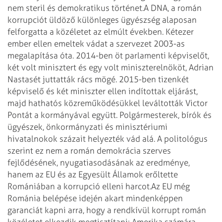
nem steril és demokratikus történet.
A DNA, a román
korrupciót üldöző különleges ügyészség alaposan
felforgatta a közéletet az elmúlt években. Kétezer
ember ellen emeltek vádat a szervezet 2003-as
megalapítása óta. 2014-ben öt parlamenti képviselőt,
két volt minisztert és egy volt miniszterelnököt, Adrian
Nastasét juttatták rács mögé. 2015-ben tizenkét
képviselő és két miniszter ellen indítottak eljárást,
majd hathatós közreműködésükkel leváltották Victor
Pontát a kormányával együtt. Polgármesterek, bírók és
ügyészek, önkormányzati és minisztériumi
hivatalnokok százait helyezték vád alá. A politológus
szerint ez nem a román demokrácia szerves
fejlődésének, nyugatiasodásának az eredménye,
hanem az EU és az Egyesült Államok erőltette
Romániában a korrupció elleni harcot.
Az EU még
Románia belépése idején akart mindenképpen
garanciát kapni arra, hogy a rendkívül korrupt román
közéletet elkezdik megtisztítani; Amerika számára