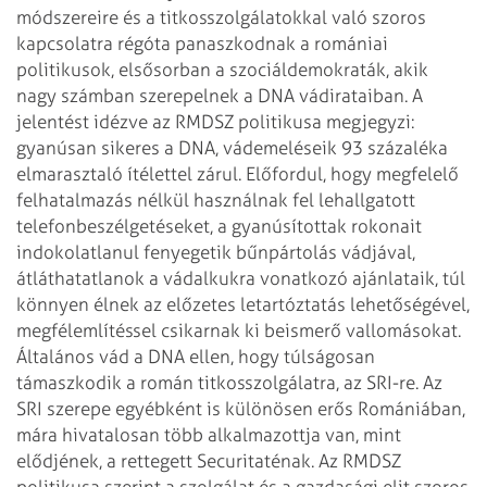
módszereire és a titkosszolgálatokkal való szoros
kapcsolatra régóta panaszkodnak a romániai
politikusok, elsősorban a szociáldemokraták, akik
nagy számban szerepelnek a DNA vádirataiban. A
jelentést idézve az RMDSZ politikusa megjegyzi:
gyanúsan sikeres a DNA, vádemeléseik 93 százaléka
elmarasztaló ítélettel zárul. Előfordul, hogy megfelelő
felhatalmazás nélkül használnak fel lehallgatott
telefonbeszélgetéseket, a gyanúsítottak rokonait
indokolatlanul fenyegetik bűnpártolás vádjával,
átláthatatlanok a vádalkukra vonatkozó ajánlataik, túl
könnyen élnek az előzetes letartóztatás lehetőségével,
megfélemlítéssel csikarnak ki beismerő vallomásokat.
Általános vád a DNA ellen, hogy túlságosan
támaszkodik a román titkosszolgálatra, az SRI-re. Az
SRI szerepe egyébként is különösen erős Romániában,
mára hivatalosan több alkalmazottja van, mint
elődjének, a rettegett Securitaténak. Az RMDSZ
politikusa szerint a szolgálat és a gazdasági elit szoros