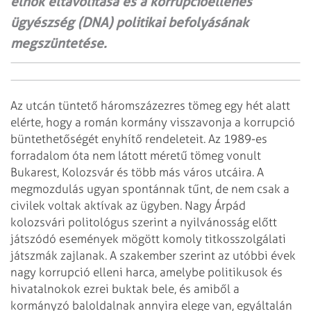
elnök eltávolítása és a korrupcióellenes
ügyészség (DNA) politikai befolyásának
megszüntetése.
Az utcán tüntető háromszázezres tömeg egy hét alatt
elérte, hogy a román kormány visszavonja a korrupció
büntethetőségét enyhítő rendeleteit. Az 1989-es
forradalom óta nem látott méretű tömeg vonult
Bukarest, Kolozsvár és több más város utcáira. A
megmozdulás ugyan spontánnak tűnt, de nem csak a
civilek voltak aktívak az ügyben. Nagy Árpád
kolozsvári politológus szerint a nyilvánosság előtt
játszódó események mögött komoly titkosszolgálati
játszmák zajlanak. A szakember szerint az utóbbi évek
nagy korrupció elleni harca, amelybe politikusok és
hivatalnokok ezrei buktak bele, és amiből a
kormányzó baloldalnak annyira elege van, egyáltalán