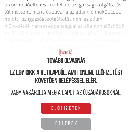
a korrupcióellenes küzdelem, az igazságszolgáltatás
túl messzire ment, és zavarja az állam jó működését,
holott „az igazságszolgáltatás nem az állam
működését, hanem éppenséggel az államon élősködő
politikai klientúra tevékenységét zavarja” – állapította
meg Stanomir törvényesnek és indokoltnak nevezve,
hogy Johannis népszavazást kezdeményezett a
korrupcióellenes küzdelemről.
Tovább olvasná?
Ez egy cikk a hetilapból, amit online előfizetést
követően belépéssel elér.
Vagy vásárolja meg a lapot az újságárusoknál.
Előfizetek
Belépek