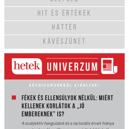
HIT ÉS ÉRTÉKEK
HÁTTÉR
KÁVÉSZÜNET
ARCHÍVUMUNKBÓL AJÁNLJUK:
FÉKEK ÉS ELLENSÚLYOK NÉLKÜL: MIÉRT
KELLENEK KORLÁTOK A „JÓ
EMBEREKNEK” IS?
A szubjektív hangulatok és a racionális érvek hiánya