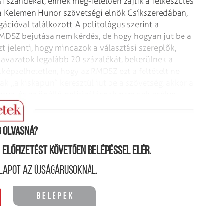
 szándékát, ennek meg-felelően zajlik a felkészülés
zta Kelemen Hunor szövetségi elnök Csíkszeredában,
gációval találkozott. A politológus szerint a
RMDSZ bejutása nem kérdés, de hogy hogyan jut be a
t jelenti, hogy mindazok a választási szereplők,
vazatok leg­alább 20 százalékát, bekerülnek a
elképzelhetetlen, hogy az RMDSZ ezt a feltételt ne
k „a kiskapun” keresztül jut be a szövetség, akkor a
tva, és az önálló politizálásnak nem sok esélye
 olvasná?
ne előfizetést követően belépéssel elér.
lapot az újságárusoknál.
Belépek