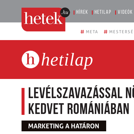
Hírek
Hetilap
Videók
#
#
META
MESTERSÉ
hetilap
Levélszavazással n
kedvet Romániában
MARKETING A HATÁRON