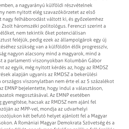
emben, a nagyarányú külföldi részvételnek
y nem nyitott elég szavazókörzetet az első
 nagy felháborodást váltott ki, és győzelemhez
Zsolt háromszéki politológus. Ferenczi szerint a
 élőket, nem tekintik őket potenciálisan
ztust feléjük, pedig ezek az állampolgárok egy új
éhez szükség van a külföldön élők progresszív,
óság nagyon alacsony mind a magyarok, mind a
ást a parlamenti viszonyokban Kolumbán Gábor
nt az egyik, még nyitott kérdés az, hogy az RMDSZ
érések alapján ugyanis az RMDSZ a bekerülési
 országos viszonylatban nem érte el az 5 százalékot
 EMNP bejelentette, hogy indul a választáson,
avazatok megosztásával. Az EMNP esetében
g gyengítése, hacsak az RMDSZ nem ajánl fel
ozóján az MPP-vel, mondja az udvarhelyi
kozójukon két befutó helyet ajánlott fel a Magyar
tásokon. A Romániai Magyar Demokrata Szövetség és a