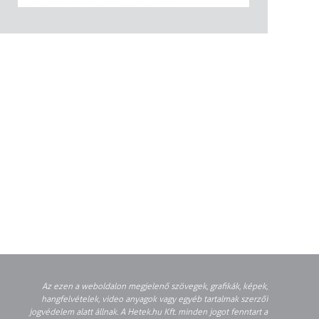
Az ezen a weboldalon megjelenő szövegek, grafikák, képek,
hangfelvételek, video anyagok vagy egyéb tartalmak szerzői
jogvédelem alatt állnak. A Hetek.hu Kft. minden jogot fenntart a