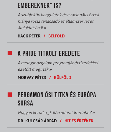
EMBEREKNEK” IS?
A szubjektív hangulatok és a racionális érvek
hiánya rossz tanácsadó az államszervezet
átalakításánál
»
HACK PÉTER
/
BELFÖLD
A PRIDE TITKOLT EREDETE
A melegmozgalom programját évtizedekkel
ezelőtt megírták
»
MORVAY PÉTER
/
KÜLFÖLD
PERGAMON ŐSI TITKA ÉS EURÓPA
SORSA
Hogyan került a „Sátán oltára” Berlinbe?
»
DR. KULCSÁR ÁRPÁD
/
HIT ÉS ÉRTÉKEK