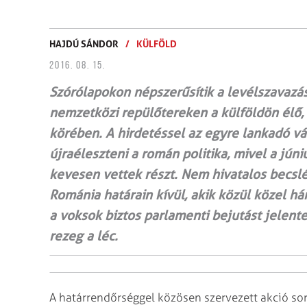
HAJDÚ SÁNDOR
/
KÜLFÖLD
2016. 08. 15.
Szórólapokon népszerűsítik a levélszavazá
nemzetközi repülőtereken a külföldön élő
körében. A hirdetéssel az egyre lankadó vál
újraéleszteni a román politika, mivel a jú
kevesen vettek részt. Nem hivatalos becslé
Románia határain kívül, akik közül közel 
a voksok biztos parlamenti bejutást jelen
rezeg a léc.
A határrendőrséggel közösen szervezett akció sor