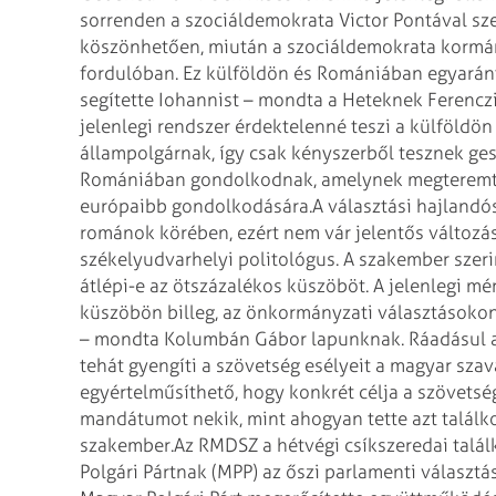
sorrenden a szociáldemokrata Victor Pontával sz
köszönhetően, miután a szociáldemokrata kormán
fordulóban. Ez külföldön és Romániában egyaránt
segítette Iohannist – mondta a Heteknek Ferenczi 
jelenlegi rendszer érdektelenné teszi a külföldön
állampolgárnak, így csak kényszerből tesznek ges
Romániában gondolkodnak, amelynek megteremtés
európaibb gondolkodására.
A választási hajland
románok körében, ezért nem vár jelentős változ
székelyudvarhelyi politológus. A szakember szeri
átlépi-e az ötszázalékos küszöböt. A jelenlegi m
küszöbön billeg, az önkormányzati választásokon
– mondta Kolumbán Gábor lapunknak. Ráadásul az
tehát gyengíti a szövetség esélyeit a magyar sz
egyértelműsíthető, hogy konkrét célja a szövetsé
mandátumot nekik, mint ahogyan tette azt találk
szakember.
Az RMDSZ a hétvégi csíkszeredai talál
Polgári Pártnak (MPP) az őszi parlamenti válasz