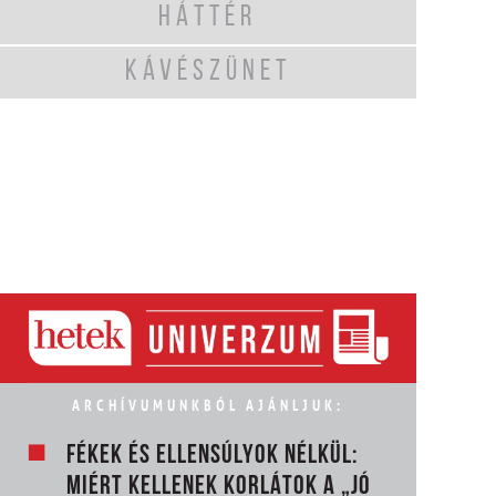
HÁTTÉR
KÁVÉSZÜNET
ARCHÍVUMUNKBÓL AJÁNLJUK:
FÉKEK ÉS ELLENSÚLYOK NÉLKÜL:
MIÉRT KELLENEK KORLÁTOK A „JÓ