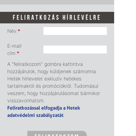
FELIRATKOZÁS HÍRLEVÉLRE
Név:
*
E-mail
cím:
*
A "feliratkozom" gombra kattintva
hozzájárulok, hogy küldjenek számomra
Hetek hírlevelet exkluzív hetekes
tartalmakról és promóciókról. Tudomásul
veszem, hogy hozzájárulásomat bármikor
visszavonhatom.
Feliratkozással elfogadja a Hetek
adatvédelmi szabályzatát
.