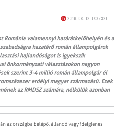
2016. 08. 12. (XX/32)
st Románia valamennyi határátkelőhelyén és a
, szabadságra hazatérő román állampolgárok
asztási hajlandóságot is igyekszik
niusi önkormányzati választásokon nagyon
sek szerint 3-4 millió román állampolgár él
háromszázezer erdélyi magyar származású. Ezek
tenének az RMDSZ számára, nélkülük azonban
án az országba belépő, állandó vagy ideiglenes