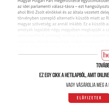
Magyar Polgári Párt megerősítette együttműködési
az idei parlamenti válasz-tásra – ezt hangsúlyo
ahol Bíró Zsolt elnökkel és az általa vezetett dele
törvényben szereplő alternatív küszöb miatt az 
magyar szövetség, az annál inkább. Ez a küszöb az
amelyek legalább négy megyében megkapják a sza
parlamentbe.
A jelenlegi etnikai arányok mellett 
teljesítse, mondja Kolumbán Gábor. Ha viszont csa
román pártok kényének-kedvének lesz kiszolgálta
marad a számára.
Tovább
Ez egy cikk a hetilapból, amit onli
Vagy vásárolja meg a 
Előfizetek