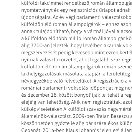
külföldi lakcímmel rendelkező román állampolgár
nyomtatványt és egy regisztrációs űrlapot adnak á
újdonságaira. Az év végi parlamenti választások
külföldön élő román állampolgárok – ehhez azonba
annak tulajdonítható, hogy a vártnál jóval alacs
a külföldön élő több millió román állampolgár közö
alig 3700-an jelezték, hogy levélben akarnak vok
megszervezését pedig kevesebb mint ezren kérték
nyitnak választókörzetet, ahol legalább száz regis
külföldön élő román állampolgárok román személy
lakhelyigazolásuk másolata alapján a területileg 
névjegyzékbe való felvételüket. A regisztráció a 
romániai parlamenti voksolás időpontját még nem
és december 18. között bonyolítják le, tehát a re
elejéig van lehetőség. Akik nem regisztráltak, azo
külképviseleteken.
A külföldi szavazás nagymérté
államelnök-választást. 2009-ben Traian Basescu 
köszönhetően győzte le alig pár százalékos külön
Geoanát. 2014-ben Klaus Iohannis jelenlegi állam