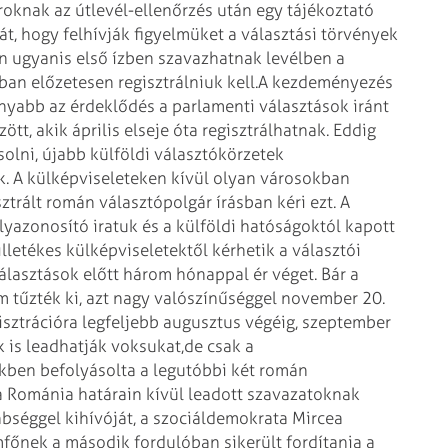
oknak az útlevél-ellenőrzés után egy tájékoztató
t, hogy felhívják figyelmüket a választási törvények
on ugyanis első ízben szavazhatnak levélben a
n előzetesen regisztrálniuk kell.
A kezdeményezés
onyabb az érdeklődés a parlamenti választások iránt
tt, akik április elseje óta regisztrálhatnak. Eddig
solni, újabb külföldi választókörzetek
. A külképviseleteken kívül olyan városokban
ztrált román választópolgár írásban kéri ezt. A
azonosító iratuk és a külföldi hatóságoktól kapott
illetékes külképviseletektől kérhetik a választói
választások előtt három hónappal ér véget. Bár a
 tűzték ki, azt nagy valószínűséggel november 20.
gisztrációra legfeljebb augusztus végéig, szeptember
k is leadhatják voksukat,
de csak a
kben befolyásolta a legutóbbi két román
a Románia határain kívül leadott szavazatoknak
bséggel kihívóját, a szociáldemokrata Mircea
főnek a második fordulóban sikerült fordítania a