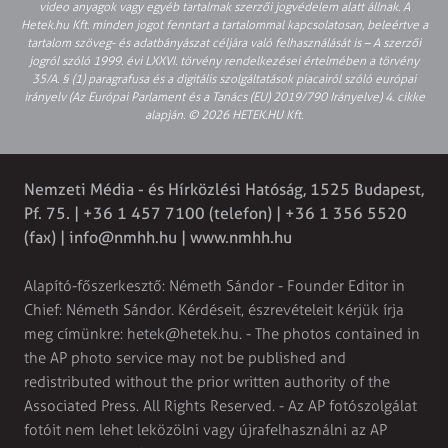
video anyagok vagy egyéb tartalmak szerzői jogvédelem alatt állnak. A
Hetek.hu Kft. minden jogot fenntart a tartalommal kapcsolatosan, beleértve a
tartalom szöveg- és adatbányászat céljára való felhasználását is – A szerzői
jogról szóló 1999. évi LXXVI. törvény rendelkezései értelmében a törvény
35/A. § (1) paragrafusa és a digitális szolgáltatások piacairól szóló európai
irányelv (Az Európai Parlament és a Tanács (EU) 2019/790 Irányelve) 4. cikke
alapján. © 2026 HETEK.HU Kft.
Nemzeti Média - és Hírközlési Hatóság, 1525 Budapest,
Pf. 75. | +36 1 457 7100 (telefon) | +36 1 356 5520
(fax) |
info@nmhh.hu
| www.nmhh.hu
Alapító-főszerkesztő: Németh Sándor - Founder Editor in
Chief: Németh Sándor. Kérdéseit, észrevételeit kérjük írja
meg címünkre:
hetek@hetek.hu
. - The photos contained in
the AP photo service may not be published and
redistributed without the prior written authority of the
Associated Press. All Rights Reserved. - Az AP fotószolgálat
fotóit nem lehet leközölni vagy újrafelhasználni az AP