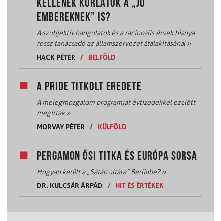
KELLENEK KORLÁTOK A „JÓ
EMBEREKNEK” IS?
A szubjektív hangulatok és a racionális érvek hiánya
rossz tanácsadó az államszervezet átalakításánál
»
HACK PÉTER
/
BELFÖLD
A PRIDE TITKOLT EREDETE
A melegmozgalom programját évtizedekkel ezelőtt
megírták
»
MORVAY PÉTER
/
KÜLFÖLD
PERGAMON ŐSI TITKA ÉS EURÓPA SORSA
Hogyan került a „Sátán oltára” Berlinbe?
»
DR. KULCSÁR ÁRPÁD
/
HIT ÉS ÉRTÉKEK