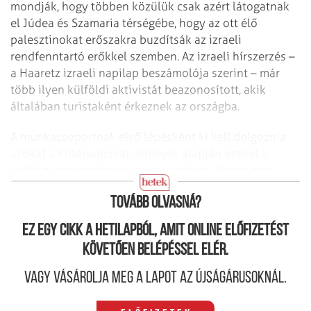
mondják, hogy többen közülük csak azért látogatnak
el Júdea és Szamaria térségébe, hogy az ott élő
palesztinokat erőszakra buzdítsák az izraeli
rendfenntartó erőkkel szemben. Az izraeli hírszerzés –
a Haaretz izraeli napilap beszámolója szerint – már
több ilyen külföldi aktivistát beazonosított, akik
általában turistaként érkeznek az országba.
A munkacsoportnak első lépésként ki kell dolgoznia
azokat a kritériumokat, amelyek alapján ezeket a
külföldi aktivistákat ki lehet utasítani, illetve meg
lehet tagadni tőlük az országba való belépést.
Tovább olvasná?
Ez egy cikk a hetilapból, amit online előfizetést
követően belépéssel elér.
Vagy vásárolja meg a lapot az újságárusoknál.