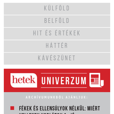
KÜLFÖLD
BELFÖLD
HIT ÉS ÉRTÉKEK
HÁTTÉR
KÁVÉSZÜNET
ARCHÍVUMUNKBÓL AJÁNLJUK:
FÉKEK ÉS ELLENSÚLYOK NÉLKÜL: MIÉRT