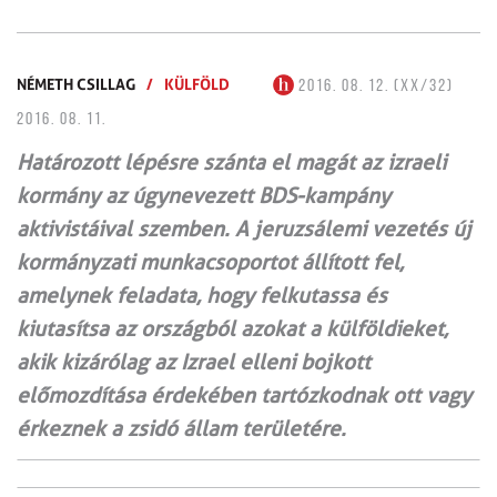
NÉMETH CSILLAG
/
KÜLFÖLD
2016. 08. 12. (XX/32)
2016. 08. 11.
Határozott lépésre szánta el magát az izraeli
kormány az úgynevezett BDS-kampány
aktivistáival szemben. A jeruzsálemi vezetés új
kormányzati munkacsoportot állított fel,
amelynek feladata, hogy felkutassa és
kiutasítsa az országból azokat a külföldieket,
akik kizárólag az Izrael elleni bojkott
előmozdítása érdekében tartózkodnak ott vagy
érkeznek a zsidó állam területére.