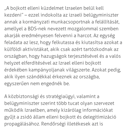
„A bojkott elleni küzdelmet Izraelen belül kell
kezdeni” – ezzel indokolta az izraeli belügyminiszter
annak a kormányzati munkacsoportnak a felállítását,
amellyel a BDS-nek nevezett mozgalommal szemben
akarják eredményesen felvenni a harcot. Az egység
feladata az lesz, hogy felkutassa és kiutasítsa azokat a
külföldi aktivistákat, akik csak azért tartózkodnak az
országban, hogy hazugságok terjesztésével és a valós
helyzet elferdítésével az Izrael elleni bojkott
érdekében kampányoljanak világszerte. Azokat pedig,
akik ilyen szándékkal érkeznek az országba,
egyszerűen nem engednék be.
A közbiztonsági és stratégiaügyi, valamint a
belügyminiszter szerint több tucat olyan szervezet
működik Izraelben, amely kizárólag információkat
gyűjt a zsidó állam elleni bojkott és delegitimizáció
propagálásához. Rendőrségi illetékesek azt is