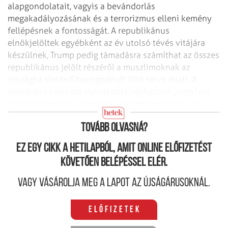
alapgondolatait, vagyis a bevándorlás
megakadályozásának és a terrorizmus elleni kemény
fellépésnek a fontosságát. A republikánus
elnökjelöltek egyébként az év utolsó tévés vitájára
készülnek, Trump pedig támadásra számíthat az összes
republikánus jelölt részéről a muszlimoknak az
országba történő beengedését tiltó terve miatt. A
milliárdos ezért azt nyilatkozta, várhatóan „nem lesz
paradicsomi este” számára az újabb nyilvános vita –
amelyet lapzártánk előtt tartottak.
Tovább olvasná?
Ez egy cikk a hetilapból, amit online előfizetést
követően belépéssel elér.
Vagy vásárolja meg a lapot az újságárusoknál.
Előfizetek