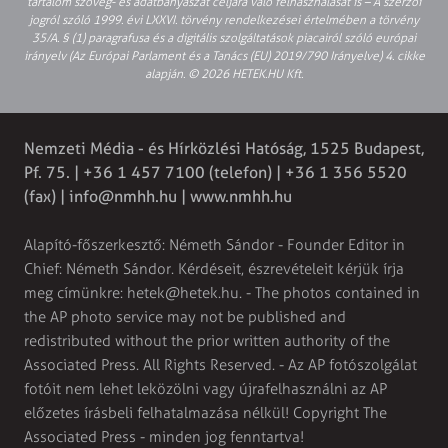
tartalom szöveg- és adatbányászat céljára való felhasználását is – A szerzői
jogról szóló 1999. évi LXXVI. törvény rendelkezései értelmében a törvény
35/A. § (1) paragrafusa és a digitális szolgáltatások piacairól szóló európai
irányelv (Az Európai Parlament és a Tanács (EU) 2019/790 Irányelve) 4. cikke
alapján. © 2026 HETEK.HU Kft.
Nemzeti Média - és Hírközlési Hatóság, 1525 Budapest,
Pf. 75. | +36 1 457 7100 (telefon) | +36 1 356 5520
(fax) |
info@nmhh.hu
| www.nmhh.hu
Alapító-főszerkesztő: Németh Sándor - Founder Editor in
Chief: Németh Sándor. Kérdéseit, észrevételeit kérjük írja
meg címünkre:
hetek@hetek.hu
. - The photos contained in
the AP photo service may not be published and
redistributed without the prior written authority of the
Associated Press. All Rights Reserved. - Az AP fotószolgálat
fotóit nem lehet leközölni vagy újrafelhasználni az AP
előzetes írásbeli felhatalmazása nélkül! Copyright The
Associated Press - minden jog fenntartva!