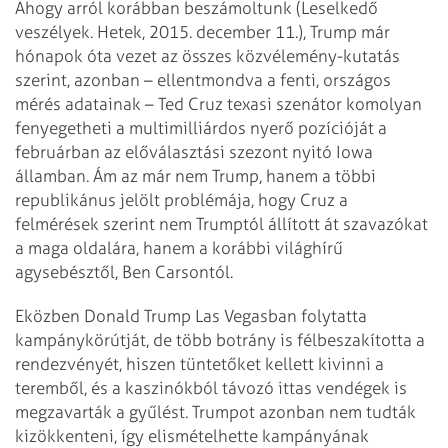
Ahogy arról korábban beszámoltunk (Leselkedő
veszélyek. Hetek, 2015. december 11.), Trump már
hónapok óta vezet az összes közvélemény-kutatás
szerint, azonban – ellentmondva a fenti, országos
mérés adatainak – Ted Cruz texasi szenátor komolyan
fenyegetheti a multimilliárdos nyerő pozícióját a
februárban az előválasztási szezont nyitó Iowa
államban. Ám az már nem Trump, hanem a többi
republikánus jelölt problémája, hogy Cruz a
felmérések szerint nem Trumptól állított át szavazókat
a maga oldalára, hanem a korábbi világhírű
agysebésztől, Ben Carsontól.
Eközben Donald Trump Las Vegasban folytatta
kampánykörútját, de több botrány is félbeszakította a
rendezvényét, hiszen tüntetőket kellett kivinni a
teremből, és a kaszinókból távozó ittas vendégek is
megzavarták a gyűlést. Trumpot azonban nem tudták
kizökkenteni, így elismételhette kampányának