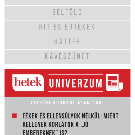
BELFÖLD
HIT ÉS ÉRTÉKEK
HÁTTÉR
KÁVÉSZÜNET
ARCHÍVUMUNKBÓL AJÁNLJUK:
FÉKEK ÉS ELLENSÚLYOK NÉLKÜL: MIÉRT
KELLENEK KORLÁTOK A „JÓ
EMBEREKNEK” IS?