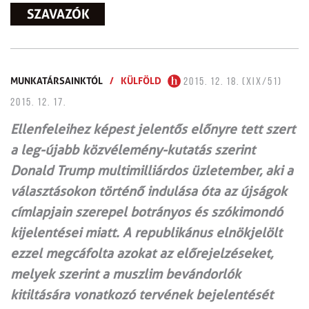
SZAVAZÓK
MUNKATÁRSAINKTÓL
/
KÜLFÖLD
2015. 12. 18. (XIX/51)
2015. 12. 17.
Ellenfeleihez képest jelentős előnyre tett szert
a leg­-újabb közvélemény-kutatás szerint
Donald Trump multimilliárdos üzletember, aki a
választásokon történő indulása óta az újságok
címlapjain szerepel botrányos és szókimondó
kijelentései miatt. A republikánus elnökjelölt
ezzel megcáfolta azokat az előrejelzéseket,
melyek szerint a muszlim bevándorlók
kitiltására vonatkozó tervének bejelentését