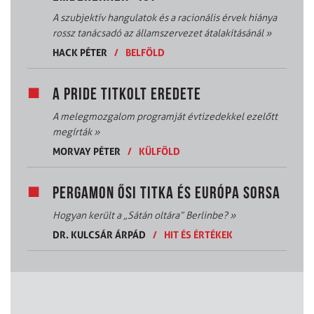
A szubjektív hangulatok és a racionális érvek hiánya
rossz tanácsadó az államszervezet átalakításánál
»
HACK PÉTER
/
BELFÖLD
A PRIDE TITKOLT EREDETE
A melegmozgalom programját évtizedekkel ezelőtt
megírták
»
MORVAY PÉTER
/
KÜLFÖLD
PERGAMON ŐSI TITKA ÉS EURÓPA SORSA
Hogyan került a „Sátán oltára” Berlinbe?
»
DR. KULCSÁR ÁRPÁD
/
HIT ÉS ÉRTÉKEK