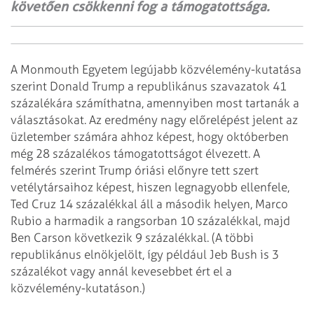
követően csökkenni fog a támogatottsága.
A Monmouth Egyetem legújabb közvélemény-kutatása
szerint Donald Trump a republikánus szavazatok 41
százalékára számíthatna, amennyiben most tartanák a
választásokat. Az eredmény nagy előrelépést jelent az
üzletember számára ahhoz képest, hogy októberben
még 28 százalékos támogatottságot élvezett. A
felmérés szerint Trump óriási előnyre tett szert
vetélytársai­hoz képest, hiszen legnagyobb ellenfele,
Ted Cruz 14 százalékkal áll a második helyen, Marco
Rubio a harmadik a rangsorban 10 százalékkal, majd
Ben Carson következik 9 százalékkal. (A többi
republikánus elnökjelölt, így például Jeb Bush is 3
százalékot vagy annál kevesebbet ért el a
közvélemény-kutatáson.)