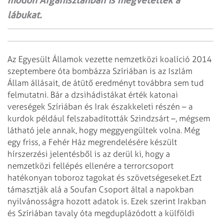
módon Afganisztánban is megvetették a
lábukat.
Az Egyesült Államok vezette nemzetközi koalíció 2014
szeptembere óta bombázza Szíriában is az Iszlám
Állam állásait, de átütő eredményt továbbra sem tud
felmutatni. Bár a dzsihádistákat érték katonai
vereségek Szíriában és Irak északkeleti részén – a
kurdok például felszabadították Szindzsárt –, mégsem
látható jele annak, hogy meggyengültek volna. Még
egy friss, a Fehér Ház megrendelésére készült
hírszerzési jelentésből is az derül ki, hogy a
nemzetközi fellépés ellenére a terrorcsoport
hatékonyan toboroz tagokat és szövetségeseket.
Ezt
támasztják alá a Soufan Csoport által a napokban
nyilvánosságra hozott adatok is. Ezek szerint Irakban
és Szíriában tavaly óta megduplázódott a külföldi