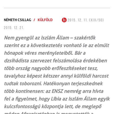
NÉMETH CSILLAG
/
KÜLFÖLD
2015. 12. 11. (XIX/50)
2015. 12. 21.
Nem gyengül az Iszlám Állam – szakértők
szerint ez a következtetés vonható le az elmúlt
hónapok véres merényleteiből. Bár a
dzsihádista szervezet fel­számolása érdekében
több ország nagyobb erőfeszítéseket tesz,
tavalyhoz képest kétszer annyi külföldi harcost
tudtak toborozni. Hatékonyan terjesz­kednek
több kontinensen: az ENSZ nemrég arra hívta
fel a figyelmet, hogy Líbia az Iszlám Állam egyik
kulcsfontosságú központja lett, de meglepő