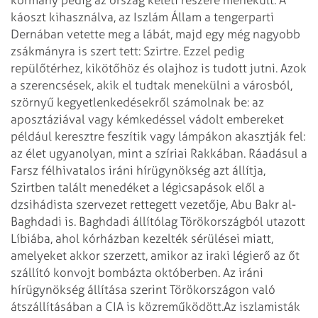
káoszt kihasználva, az Iszlám Állam a tengerparti
Dernában vetette meg a lábát, majd egy még nagyobb
zsákmányra is szert tett: Szirtre. Ezzel pedig
repülőtérhez, kikötőhöz és olajhoz is tudott jutni. Azok
a szerencsések, akik el tudtak menekülni a városból,
szörnyű kegyetlenkedésekről számolnak be: az
aposztáziával vagy kémkedéssel vádolt embereket
például keresztre feszítik vagy lámpákon akasztják fel:
az élet ugyanolyan, mint a szíriai Rakkában. Ráadásul a
Farsz félhivatalos iráni hírügynökség azt állítja,
Szirtben talált menedéket a légicsapások elől a
dzsihádista szervezet rettegett vezetője, Abu Bakr al-
Baghdadi is. Baghdadi állítólag Törökországból utazott
Líbiába, ahol kórházban kezelték sérülései miatt,
amelyeket akkor szerzett, amikor az iraki légierő az őt
szállító konvojt bombázta októberben. Az iráni
hírügynökség állítása szerint Törökországon való
átszállításában a CIA is közreműködött.
Az iszlamisták