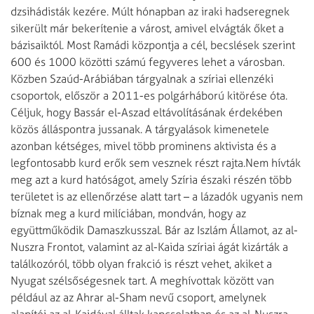
dzsihádisták kezére. Múlt hónapban az iraki hadseregnek
sikerült már bekerítenie a várost, amivel elvágták őket a
bázisaiktól. Most Ramádi központja a cél, becslések szerint
600 és 1000 közötti számú fegyveres lehet a városban.
Közben Szaúd-Arábiában tárgyalnak a szíriai ellenzéki
csoportok, először a 2011-es polgárháború kitörése óta.
Céljuk, hogy Bassár el-Aszad eltávolításának érdekében
közös álláspontra jussanak. A tárgyalások kimenetele
azonban kétséges, mivel több prominens aktivista és a
legfontosabb kurd erők sem vesznek részt rajta.
Nem hívták
meg azt a kurd hatóságot, amely Szíria északi részén több
területet is az ellenőrzése alatt tart – a lázadók ugyanis nem
bíznak meg a kurd milíciában, mondván, hogy az
együttműködik Damaszkusszal. Bár az Iszlám Államot, az al-
Nuszra Frontot, valamint az al-Kaida szíriai ágát kizárták a
találkozóról, több olyan frakció is részt vehet, akiket a
Nyugat szélsőségesnek tart. A meghívottak között van
például az az Ahrar al-Sham nevű csoport, amelynek