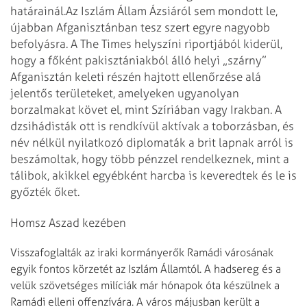
határainál.
Az Iszlám Állam Ázsiáról sem mondott le,
újabban Afganisztánban tesz szert egyre nagyobb
befolyásra. A The Times helyszíni riportjából kiderül,
hogy a főként pakisztániakból álló helyi „szárny”
Afganisztán keleti részén hajtott ellenőrzése alá
jelentős területeket, amelyeken ugyanolyan
borzalmakat követ el, mint Szíriában vagy Irakban. A
dzsihádisták ott is rendkívül aktívak a toborzásban, és
név nélkül nyilatkozó diplomaták a brit lapnak arról is
beszámoltak, hogy több pénzzel rendelkeznek, mint a
tálibok, akikkel egyébként harcba is keveredtek és le is
győzték őket.
Homsz Aszad kezében
Visszafoglalták az iraki kormányerők Ramádi városának
egyik fontos körzetét az Iszlám Államtól. A hadsereg és a
velük szövetséges milíciák már hónapok óta készülnek a
Ramádi elleni offenzívára. A város májusban került a