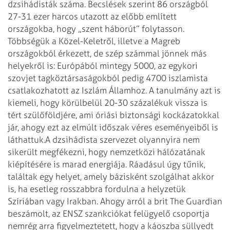
dzsihádisták száma. Becslések szerint 86 országból
27-31 ezer harcos utazott az előbb említett
országokba, hogy „szent háborút” folytasson.
Többségük a Közel-Keletről, illetve a Magreb
országokból érkezett, de szép számmal jönnek más
helyekről is: Európából mintegy 5000, az egykori
szovjet tagköztársaságokból pedig 4700 iszlamista
csatlakozhatott az Iszlám Államhoz. A tanulmány azt is
kiemeli, hogy körülbelül 20-30 százalékuk vissza is
tért szülőföldjére, ami óriási biztonsági kockázatokkal
jár, ahogy ezt az elmúlt időszak véres eseményeiből is
láthattuk.
A dzsihádista szervezet olyannyira nem
sikerült megfékezni, hogy nemzetközi hálózatának
kiépítésére is marad energiája. Ráadásul úgy tűnik,
találtak egy helyet, amely bázisként szolgálhat akkor
is, ha esetleg rosszabbra fordulna a helyzetük
Szíriában vagy Irakban. Ahogy arról a brit The Guardian
beszámolt, az ENSZ szankciókat felügyelő csoportja
nemrég arra figyelmeztetett, hogy a káoszba süllyedt