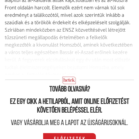
alapítói az al-Kaidával álltak kapcsolatban és az al-Nuszra
Front oldalán harcolt. Elemzők ezért nem várnak túl sok
eredményt a találkozótól, mivel azok szerintük inkább a
szaúdiak és a törökök érdekeit és elképzeléseit szolgálják.
Szíriában mindeközben az ENSZ közvetítésével létrejött
tűzszüneti megállapodás értelmében a felkelők
megkezdték a kivonulást Homszból, aminek következtében
a város teljes egészében Bassár el-Aszad erőinek kezére
kerül. A fegyverek elcsitulásával egy év után most először
tudtak élelmiszersegélyeket bejuttatni Homszba, amely
egykor a „felkelés fővárosa” volt.
Kivégzés Jemenben
Tovább olvasná?
Ez egy cikk a hetilapból, amit online előfizetést
követően belépéssel elér.
Vagy vásárolja meg a lapot az újságárusoknál.