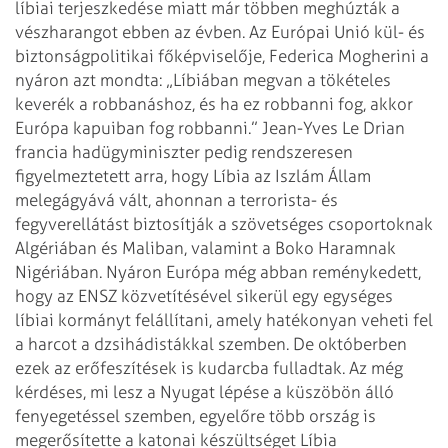
líbiai terjeszkedése miatt már többen meghúzták a
vészharangot ebben az évben. Az Európai Unió kül- és
biztonságpolitikai főképviselője, Federica Mogherini a
nyáron azt mondta: „Líbiában megvan a tökételes
keverék a robbanáshoz, és ha ez robbanni fog, akkor
Európa kapuiban fog robbanni.” Jean-Yves Le Drian
francia hadügyminiszter pedig rendszeresen
figyelmeztetett arra, hogy Líbia az Iszlám Állam
melegágyává vált, ahonnan a terrorista- és
fegyverellátást biztosítják a szövetséges csoportoknak
Algériában és Maliban, valamint a Boko Haramnak
Nigériában. Nyáron Európa még abban reménykedett,
hogy az ENSZ közvetítésével sikerül egy egységes
líbiai kormányt felállítani, amely hatékonyan veheti fel
a harcot a dzsihádistákkal szemben. De októberben
ezek az erőfeszítések is kudarcba fulladtak. Az még
kérdéses, mi lesz a Nyugat lépése a küszöbön álló
fenyegetéssel szemben, egyelőre több ország is
megerősítette a katonai készültséget Líbia