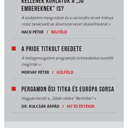
KELLENEK KORLÁTOK A „JÓ
EMBEREKNEK” IS?
A szubjektív hangulatok és a racionális érvek hiánya
rossz tanácsadó az államszervezet átalakításánál
»
HACK PÉTER
/
BELFÖLD
A PRIDE TITKOLT EREDETE
A melegmozgalom programját évtizedekkel ezelőtt
megírták
»
MORVAY PÉTER
/
KÜLFÖLD
PERGAMON ŐSI TITKA ÉS EURÓPA SORSA
Hogyan került a „Sátán oltára” Berlinbe?
»
DR. KULCSÁR ÁRPÁD
/
HIT ÉS ÉRTÉKEK