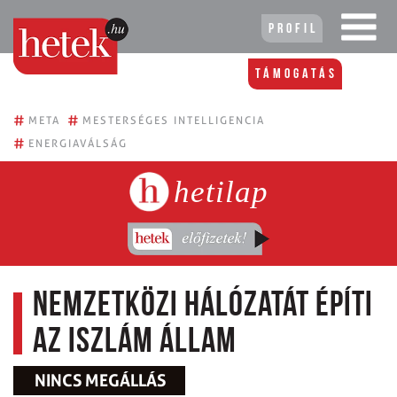
Profil
Támogatás
#
#
META
MESTERSÉGES INTELLIGENCIA
#
ENERGIAVÁLSÁG
hetilap
Nemzetközi hálózatát építi
az Iszlám Állam
NINCS MEGÁLLÁS