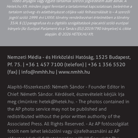
video anyagok vagy egyéb tartalmak szerzői jogvédelem alatt állnak. A
Hetek.hu Kft. minden jogot fenntart a tartalommal kapcsolatosan, beleértve a
tartalom szöveg- és adatbányászat céljára való felhasználását is – A szerzői
jogról szóló 1999. évi LXXVI. törvény rendelkezései értelmében a törvény
35/A. § (1) paragrafusa és a digitális szolgáltatások piacairól szóló európai
irányelv (Az Európai Parlament és a Tanács (EU) 2019/790 Irányelve) 4. cikke
alapján. © 2026 HETEK.HU Kft.
Nemzeti Média - és Hírközlési Hatóság, 1525 Budapest,
Pf. 75. | +36 1 457 7100 (telefon) | +36 1 356 5520
(fax) |
info@nmhh.hu
| www.nmhh.hu
Alapító-főszerkesztő: Németh Sándor - Founder Editor in
Chief: Németh Sándor. Kérdéseit, észrevételeit kérjük írja
meg címünkre:
hetek@hetek.hu
. - The photos contained in
the AP photo service may not be published and
redistributed without the prior written authority of the
Associated Press. All Rights Reserved. - Az AP fotószolgálat
fotóit nem lehet leközölni vagy újrafelhasználni az AP