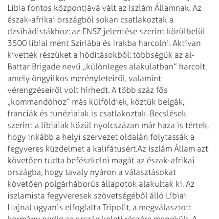
Líbia fontos központjává vált az Iszlám Államnak. Az
észak-afrikai országból sokan csatlakoztak a
dzsihádistákhoz: az ENSZ jelentése szerint körülbelül
3500 líbiai ment Szíriába és Irakba harcolni. Aktívan
kivették részüket a hódításokból: többségük az al-
Battar Brigade nevű „különleges alakulatban” harcolt,
amely öngyilkos merényleteiről, valamint
vérengzéseiről volt hírhedt. A több száz fős
„kommandóhoz” más külföldiek, köztük belgák,
franciák és tunéziaiak is csatlakoztak. Becslések
szerint a líbiaiak közül nyolcszázan már haza is tértek,
hogy inkább a helyi szervezet oldalán folytassák a
fegyveres küzdelmet a kalifátusért.
Az Iszlám Állam azt
követően tudta befészkelni magát az észak-afrikai
országba, hogy tavaly nyáron a választásokat
követően polgárháborús állapotok alakultak ki. Az
iszlamista fegyveresek szövetségéből álló Líbiai
Hajnal ugyanis elfoglalta Tripolit, a megválasztott
kormány pedig az ország keleti részére menekült. A