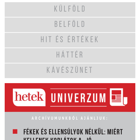
KÜLFÖLD
BELFÖLD
HIT ÉS ÉRTÉKEK
HÁTTÉR
KÁVÉSZÜNET
ARCHÍVUMUNKBÓL AJÁNLJUK:
FÉKEK ÉS ELLENSÚLYOK NÉLKÜL: MIÉRT