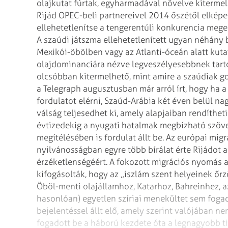
olajkutat fúrtak, egyharmadával növelve kitermel
Rijád OPEC-beli partnereivel 2014 őszétől elképe
ellehetetlenítse a tengerentúli konkurencia mege
A szaúdi játszma ellehetetlenített ugyan néhány 
Mexikói-öbölben vagy az Atlanti-óceán alatt kuta
olajdominanciára nézve legveszélyesebbnek tartot
olcsóbban kitermelhető, mint amire a szaúdiak g
a Telegraph augusztusban már arról írt, hogy ha a
fordulatot elérni, Szaúd-Arábia két éven belül nag
válság teljesedhet ki, amely alapjaiban rendítheti
évtizedekig a nyugati hatalmak megbízható szöv
megítélésében is fordulat állt be. Az európai mig
nyilvánosságban egyre több bírálat érte Rijádot a
érzéketlenségéért. A fokozott migrációs nyomás 
kifogásolták, hogy az „iszlám szent helyeinek őr
Öböl-menti olajállamhoz, Katarhoz, Bahreinhez,
hasonlóan) egyetlen szíriai menekültet sem fogad
bejelentéssel állt elő, amely szerint valójában ne
fogadott be a háború kezdete óta a legnagyobb ti