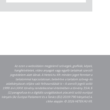
Az ezen a weboldalon megjelenő szövegek, grafikák, képek,
hangfelvételek, video anyagok vagy egyéb tartalmak szerzői
jogvédelem alatt állnak. A Hetek.hu Kft. minden jogot fenntart a
tartalommal kapcsolatosan, beleértve a tartalom szöveg- és
adatbányászat céljára való felhasználását is – A szerzői jogról szóló
1999. évi LXXVI. törvény rendelkezései értelmében a törvény 35/A. §
(1) paragrafusa és a digitális szolgáltatások piacairól szóló európai
irányelv (Az Európai Parlament és a Tanács (EU) 2019/790 Irányelve) 4.
cikke alapján. © 2026 HETEK.HU Kft.