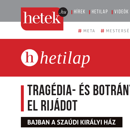
Hírek
Hetilap
Videók
#
#
META
MESTERSÉ
hetilap
Tragédia- és botrán
el Rijádot
BAJBAN A SZAÚDI KIRÁLYI HÁZ