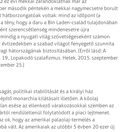
z ez évi mekkai zarándoklatnak már az
ember második péntekén a mekkai nagymecsetre borult
t hátborzongatóak voltak: mind az időpont (a
 a tény, hogy a daru a Bin Laden-család tulajdonában
örtént szerencsétlenség mindenesetre újra
g mindig a nyugati világ szövetségeseként számon
lt évtizedekben a szabad világot fenyegető szunnita
agi hátországának biztosításában. (Erről lásd: A
s 19., Lopakodó szalafizmus. Hetek, 2015. szeptember
tember 25.)
gát, politikai stabilitását és a királyi ház
építő monarchia kilátásait illetően. A kőolaj
atlan esése az ellenkező várakozásokkal szemben az
ártól rendületlenül folytatódott a piaci lejtmenet.
Az ok, hogy az amerikai palaolaj-termelés a
bá vált. Az amerikaiak az utóbbi 5 évben 20 ezer új