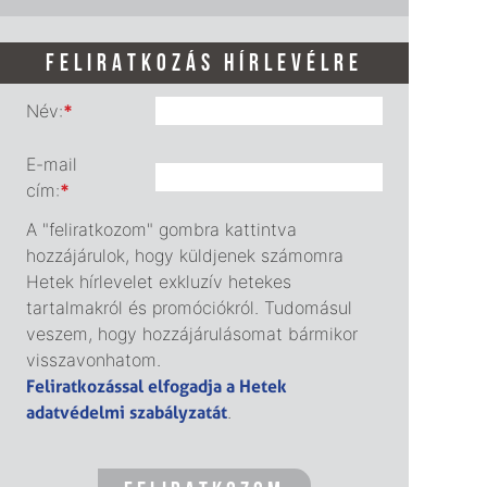
FELIRATKOZÁS HÍRLEVÉLRE
Név:
*
E-mail
cím:
*
A "feliratkozom" gombra kattintva
hozzájárulok, hogy küldjenek számomra
Hetek hírlevelet exkluzív hetekes
tartalmakról és promóciókról. Tudomásul
veszem, hogy hozzájárulásomat bármikor
visszavonhatom.
Feliratkozással elfogadja a Hetek
adatvédelmi szabályzatát
.