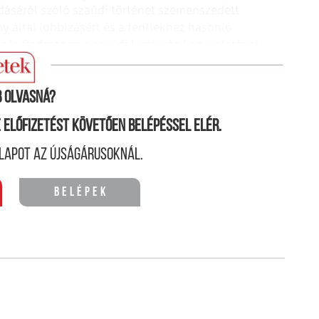
adásáról szóló szaúdi történet szemenszedett
ny által lobbizásért és a fentiekhez hasonló
ég (a Podesta és a szaúdi királyság kapcsolatával
ban).
 olvasná?
ne előfizetést követően belépéssel elér.
lapot az újságárusoknál.
Belépek