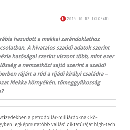
2015. 10. 02. (XIX/40)
Arábia hazudott a mekkai zarándoklathoz
csolatban. A hivatalos szaúdi adatok szerint
nézia hatóságai szerint viszont több, mint ezer
lős­­ség a nemzetközi sajtó szerint a szaúdi
erben rájárt a rúd a rijádi királyi családra –
rozat Mekka környékén, tömeggyilkosság
a?
évtizedekben a petrodollár-milliárdoknak kö­
yben legképmutatóbb vallási diktatúráját high-tech