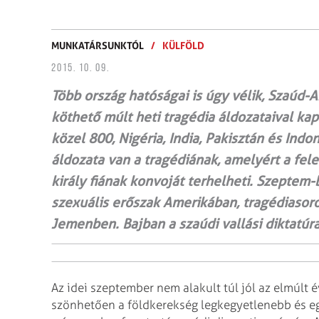
MUNKATÁRSUNKTÓL
/
KÜLFÖLD
2015. 10. 09.
Több ország hatóságai is úgy vélik, Szaúd-
köthető múlt heti tragédia áldozataival kap
közel 800, Nigéria, India, Pakisztán és Indo
áldozata van a tragédiának, amelyért a fele­
király fiának konvoját terhelheti. Szeptem­-b
szexuális erőszak Amerikában, tragédia­so
Jemenben. Bajban a szaúdi vallási diktatúr
Az idei szeptember nem alakult túl jól az elmúlt 
szönhetően a földkerekség legkegyetlenebb és eg