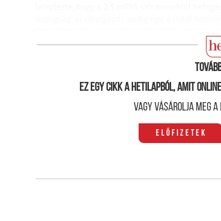
leleplezte, hogy a 2,5 millió szír menekült befog
hazugság, az ötletgazda pedig egy, a rijádi kormá
dezinformációk terjesztéséért fizetett amerikai c
magyarul az Index foglalkozott az elmúlt időszak
Tovább
Ez egy cikk a hetilapból, amit onli
Vagy vásárolja meg a 
Előfizetek