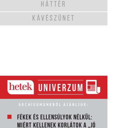
HÁTTÉR
KÁVÉSZÜNET
ARCHÍVUMUNKBÓL AJÁNLJUK:
FÉKEK ÉS ELLENSÚLYOK NÉLKÜL:
MIÉRT KELLENEK KORLÁTOK A „JÓ