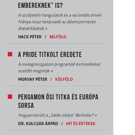
EMBEREKNEK” IS?
A szubjektív hangulatok és a racionális érvek
hiánya rossz tanácsadó az államszervezet
átalakításánál
»
HACK PÉTER
/
BELFÖLD
A PRIDE TITKOLT EREDETE
A melegmozgalom programját évtizedekkel
ezelőtt megírták
»
MORVAY PÉTER
/
KÜLFÖLD
PERGAMON ŐSI TITKA ÉS EURÓPA
SORSA
Hogyan került a „Sátán oltára” Berlinbe?
»
DR. KULCSÁR ÁRPÁD
/
HIT ÉS ÉRTÉKEK