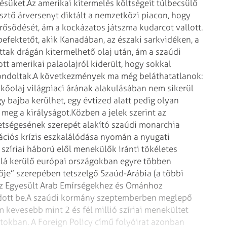
ésüket.
Az amerikai kitermelés költségeit túlbecsülő
sztő árversenyt diktált a nemzetközi piacon, hogy
rősödését, ám a kockázatos játszma kudarcot vallott.
befektetőt, akik Kanadában, az északi sarkvidéken, a
ttak drágán kitermelhető olaj után, ám a szaúdi
t amerikai palaolajról kiderült, hogy sokkal
ondoltak.
A következmények ma még beláthatatlanok:
 kőolaj világpiaci árának alakulásában nem sikerül
y bajba kerülhet, egy évtized alatt pedig olyan
 meg a királyságot.
Közben a jelek szerint az
etségesének szerepét alakító szaúdi monarchia
rációs krízis eszkalálódása nyomán a nyugati
 szíriai háború elől menekülők iránti tökéletes
alá kerülő európai országokban egyre többen
zője” szerepében tetszelgő Szaúd-Arábia (a többi
 az Egyesült Arab Emírségekhez és Ománhoz
ott be.
A szaúdi kormány szeptemberben meglepő
m kevesebb mint 2 és fél millió szíriai menekültet
tokban. A Foreign Policy című folyóirat azonban