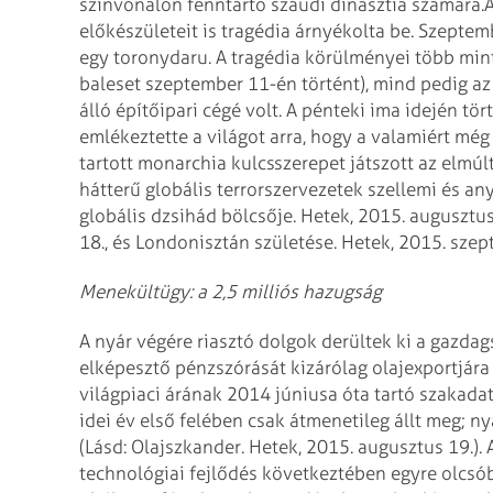
színvonalon fenntartó szaúdi dinasztia számára.
A
előkészületeit is tragédia árnyékolta be. Szept
egy toronydaru. A tragédia körülményei több min
baleset szeptember 11-én történt), mind pedig az
álló építőipari cégé volt. A pénteki ima idején t
emlékeztette a világot arra, hogy a valamiért mé
tartott monarchia kulcsszerepet játszott az elmú
hátterű globális terrorszervezetek szellemi és any
globális dzsihád bölcsője. Hetek, 2015. augusztu
18., és Londonisztán születése. Hetek, 2015. szep
Menekültügy: a 2,5 milliós hazugság
A nyár végére riasztó dolgok derültek ki a gazdagsá
elképesztő pénzszórását kizárólag olajexportjára 
világpiaci árának 2014 júniusa óta tartó szakad
idei év első felében csak átmenetileg állt meg; ny
(Lásd: Olajszkander. Hetek, 2015. augusztus 19.). 
technológiai fejlődés következtében egyre olcsób