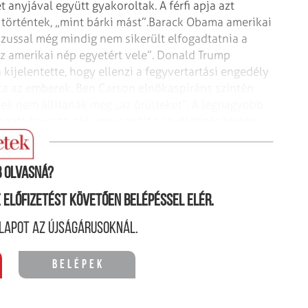
et anyjával együtt gyakoroltak. A férfi apja azt
történtek, „mint bárki mást”.
Barack Obama amerikai
ussal még mindig nem sikerült elfogadtatnia a
az ameri­kai nép egyetért vele”. Donald Trump
kijelentette, hogy ellenzi a fegyver­tartási engedély
ajta az emberek. Ben Carson elnökaspiráns szintén
yek nem állí­­tanák meg „az őrülteket”. A legnagyobb
ata kavarta, aki úgy reagált a lövöldözés hírére:
 olvasná?
ne előfizetést követően belépéssel elér.
lapot az újságárusoknál.
Belépek