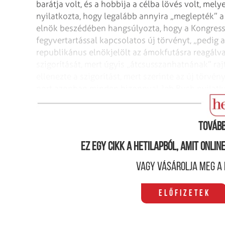
barátja volt, és a hobbija a célba lövés volt, mely
nyilatkozta, hogy legalább annyira „meglepték” a 
elnök beszédében hangsúlyozta, hogy a Kongressz
fegyvertartással kapcsolatos új törvényt, „pedig 
republikánus elnök­jelölt az ámokfutásra reagálva 
szigorítását, mert úgyis „átcsusszanhat­nának” r
ellenezte a szigorítást, mert szerinte az új törvén
port azonban minden bizonnyal Jeb Bush nyilatkoz
„előfordul az ilyesmi”.
Tovább
Ez egy cikk a hetilapból, amit onli
Vagy vásárolja meg a 
Előfizetek