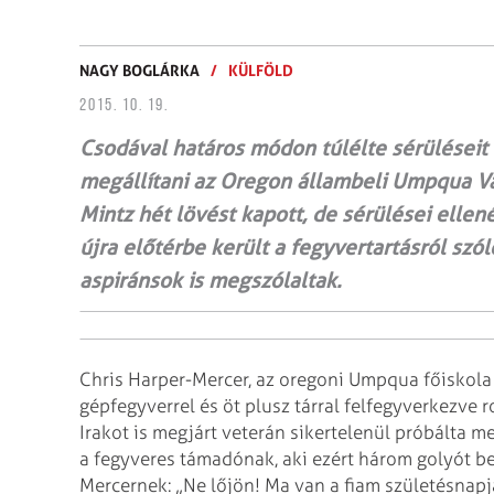
NAGY BOGLÁRKA
/
KÜLFÖLD
2015. 10. 19.
Csodával határos módon túlélte sérüléseit a
megállítani az Oregon állambeli Umpqua Vá
Mintz hét lövést kapott, de sérülései ellen
újra előtérbe került a fegyvertartásról szó
aspiránsok is megszólaltak.
Chris Harper-Mercer, az oregoni Umpqua főiskola 
gépfegyverrel és öt plusz tárral felfegyverkezve 
Irakot is megjárt veterán sikertelenül próbálta me
a fegyveres támadónak, aki ezért három golyót bele
Mercernek: „Ne lőjön! Ma van a fiam születésnapj