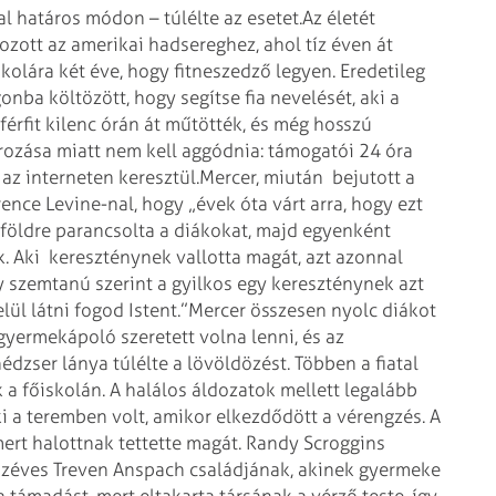
al határos módon – túlélte az esetet.
Az életét
ozott az amerikai hadsereghez, ahol tíz éven át
őiskolára két éve, hogy fitneszedző legyen. Eredetileg
nba költözött, hogy segítse fia nevelését, aki a
férfit kilenc órán át műtötték, és még hosszú
írozása miatt nem kell aggódnia: támogatói 24 óra
 az interneten keresztül.
Mercer, miután bejutott a
nce Levine-nal, hogy „évek óta várt arra, hogy ezt
n földre parancsolta a diákokat, majd egyenként
ak. Aki kereszténynek vallotta magát, azt azonnal
gy szemtanú szerint a gyilkos egy kereszténynek azt
ül látni fogod Istent.”
Mercer összesen nyolc diákot
 gyermekápoló szeretett volna lenni, és az
édzser lánya túlélte a lövöldözést. Többen a fiatal
 a főiskolán. A halálos áldozatok mellett legalább
i a teremben volt, amikor elkezdődött a vérengzés. A
mert halottnak tettette magát. Randy Scroggins
zéves Treven Anspach családjának, akinek gyermeke