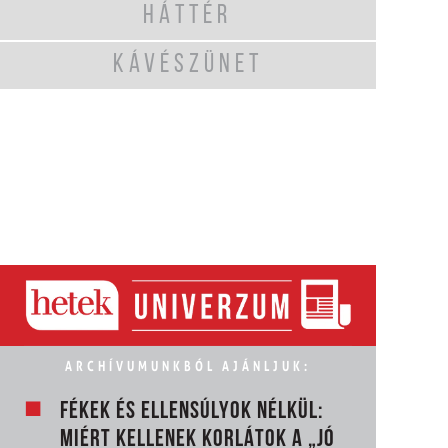
HÁTTÉR
KÁVÉSZÜNET
ARCHÍVUMUNKBÓL AJÁNLJUK:
FÉKEK ÉS ELLENSÚLYOK NÉLKÜL:
MIÉRT KELLENEK KORLÁTOK A „JÓ