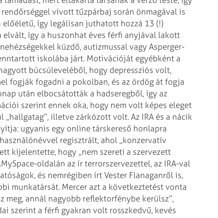
a támadást, mert eltakarta társának a vérző teste, így
a rendőrséggel vívott tűzpárbaj során önmagával is
előéletű, így legálisan juthatott hozzá 13 (!)
elvált, így a huszonhat éves férfi anyjával lakott
 nehézségekkel küzdő, autizmussal vagy Asperger-
nntartott iskolába járt. Motivációját egyébként a
hagyott búcsúleveléből, hogy depressziós volt,
mel fogják fogadni a pokolban, és az ördög át fogja
ap után elbocsátották a hadseregből, így az
ációi szerint ennek oka, hogy nem volt képes eleget
„hallgatag”, illetve zárkózott volt. Az IRA és a nácik
yítja: ugyanis egy online társkereső honlapra
lhasználónévvel regisztrált, ahol „konzervatív
t kijelentette, hogy „nem szereti a szervezett
.
MySpace-oldalán az ír terrorszervezettel, az IRA-val
atóságok, és nemrégiben írt Vester Flanaganről is,
ábbi munkatársát. Mercer azt a következtetést vonta
sz meg, annál nagyobb reflektorfénybe kerülsz”,
i szerint a férfi gyakran volt rosszkedvű, kevés