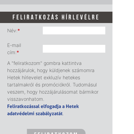
FELIRATKOZÁS HÍRLEVÉLRE
Név:
*
E-mail
cím:
*
A "feliratkozom" gombra kattintva
hozzájárulok, hogy küldjenek számomra
Hetek hírlevelet exkluzív hetekes
tartalmakról és promóciókról. Tudomásul
veszem, hogy hozzájárulásomat bármikor
visszavonhatom.
Feliratkozással elfogadja a Hetek
adatvédelmi szabályzatát
.