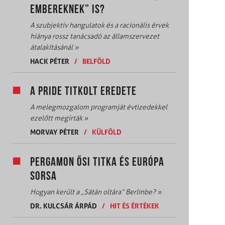
EMBEREKNEK” IS?
A szubjektív hangulatok és a racionális érvek
hiánya rossz tanácsadó az államszervezet
átalakításánál
»
HACK PÉTER
/
BELFÖLD
A PRIDE TITKOLT EREDETE
A melegmozgalom programját évtizedekkel
ezelőtt megírták
»
MORVAY PÉTER
/
KÜLFÖLD
PERGAMON ŐSI TITKA ÉS EURÓPA
SORSA
Hogyan került a „Sátán oltára” Berlinbe?
»
DR. KULCSÁR ÁRPÁD
/
HIT ÉS ÉRTÉKEK