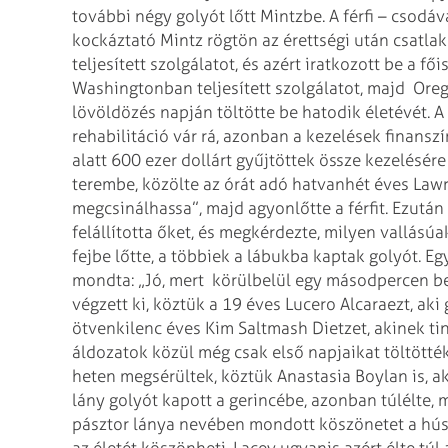
további négy golyót lőtt Mintzbe. A férfi – csodáv
kockáztató Mintz rögtön az érettségi után csatlak
teljesített szolgálatot, és azért iratkozott be a f
Washingtonban teljesített szolgálatot, majd Orego
lövöldözés napján töltötte be hatodik életévét. A 
rehabilitáció vár rá, azonban a kezelések finansz
alatt 600 ezer dollárt gyűjtöttek össze kezelésére
terembe, közölte az órát adó hatvanhét éves Lawre
megcsinálhassa”, majd agyonlőtte a férfit. Ezutá
felállította őket, és megkérdezte, milyen vallású
fejbe lőtte, a többiek a lábukba kaptak golyót. E
mondta: „Jó, mert körülbelül egy másodpercen bel
végzett ki, köztük a 19 éves Lucero Alcaraezt, aki
ötvenkilenc éves Kim Saltmash Dietzet, akinek tin
áldozatok közül még csak első napjaikat töltötték
heten megsérültek, köztük Anastasia Boylan is, ak
lány golyót kapott a gerincébe, azonban túlélte, 
pásztor lánya nevében mondott köszönetet a hús