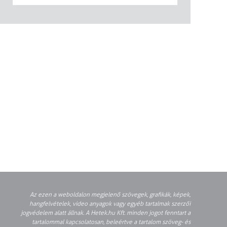
Az ezen a weboldalon megjelenő szövegek, grafikák, képek,
hangfelvételek, video anyagok vagy egyéb tartalmak szerzői
jogvédelem alatt állnak. A Hetek.hu Kft. minden jogot fenntart a
tartalommal kapcsolatosan, beleértve a tartalom szöveg- és