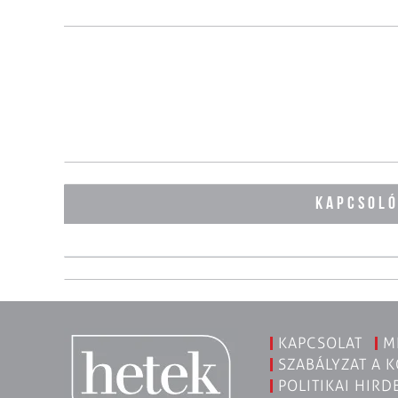
KAPCSOL
KAPCSOLAT
M
SZABÁLYZAT A 
POLITIKAI HIRD