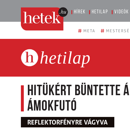
Hírek
Hetilap
Videók
#
#
META
MESTERSÉ
hetilap
Hitükért büntette á
ámokfutó
REFLEKTORFÉNYRE VÁGYVA