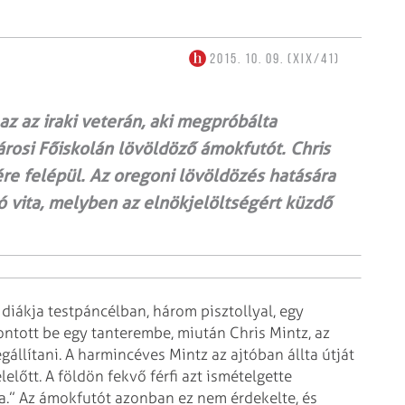
2015. 10. 09. (XIX/41)
z az iraki veterán, aki megpróbálta
rosi Főiskolán lövöldöző ámokfutót. Chris
ére felépül. Az oregoni lövöldözés hatására
ló vita, melyben az elnökjelöltségért küzdő
diákja testpáncélban, három pisztollyal, egy
rontott be egy tanterembe, miután Chris Mintz, az
gállítani. A harmincéves Mintz az ajtóban állta útját
lőtt. A földön fekvő férfi azt ismételgette
a.” Az ámokfutót azonban ez nem érdekelte, és