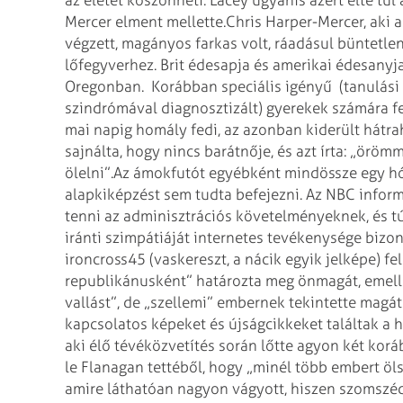
az életét köszönheti. Lacey ugyanis azért élte túl 
Mercer elment mellette.
Chris Harper-Mercer, aki 
végzett, magányos farkas volt, ráadásul büntetlen 
lőfegyverhez. Brit édesapja és amerikai édesanyja 
Oregonban. Korábban speciális igényű (tanulási
szindrómával diagnosztizált) gyerekek számára fe
mai napig homály fedi, az azonban kiderült hátra
sajnálta, hogy nincs barátnője, és azt írta: „öröm
ölelni”.
Az ámokfutót egyébként mindössze egy hón
alapkiképzést sem tudta befejezni. Az NBC inform
tenni az adminisztrációs követelményeknek, és túl 
iránti szimpátiáját internetes tevékenysége bizon
ironcross45 (vaskereszt, a nácik egyik jelképe) fe
republikánusként” határozta meg önmagát, emellet
vallást”, de „szellemi” embernek tekintette magát
kapcsolatos képeket és újságcikkeket találtak a h
aki élő tévéközvetítés során lőtte agyon két kor
le Flanagan tettéből, hogy „minél több embert öl
amire láthatóan nagyon vágyott, hiszen szomszéda