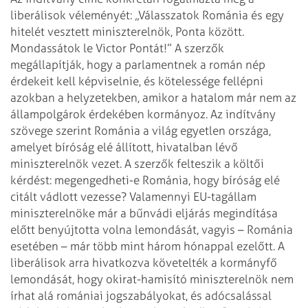
liberálisok véleményét: „Válasszatok Románia és egy
hitelét vesztett miniszterelnök, Ponta között.
Mondassátok le Victor Pontát!” A szerzők
megállapítják, hogy a parlamentnek a román nép
érdekeit kell képviselnie, és kötelessége fellépni
azokban a helyzetekben, amikor a hatalom már nem az
állampolgárok érdekében kormányoz. Az indítvány
szövege szerint Románia a világ egyetlen országa,
amelyet bíróság elé állított, hivatalban lévő
miniszterelnök vezet. A szerzők felteszik a költői
kérdést: megengedheti-e Románia, hogy bíróság elé
citált vádlott vezesse? Valamennyi EU-tagállam
miniszterelnöke már a bűnvádi eljárás megindítása
előtt benyújtotta volna lemondását, vagyis – Románia
esetében – már több mint három hónappal ezelőtt. A
liberálisok arra hivatkozva követelték a kormányfő
lemondását, hogy okirat-hamisító miniszterelnök nem
írhat alá romániai jogszabályokat, és adócsalással