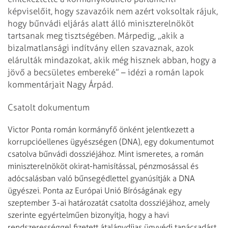
képviselőit, hogy szavazóik nem azért voksoltak rájuk,
hogy bűnvádi eljárás alatt álló miniszterelnököt
tartsanak meg tisztségében. Márpedig, „akik a
bizalmatlansági indítvány ellen szavaznak, azok
elárulták mindazokat, akik még hisznek abban, hogy a
jövő a becsületes embereké” – idézi a román lapok
kommentárjait Nagy Árpád.
Csatolt dokumentum
Victor Ponta román kormányfő önként jelentkezett a
korrupcióellenes ügyészségen (DNA), egy dokumentumot
csatolva bűnvádi dossziéjához. Mint ismeretes, a román
miniszterelnököt okirat-hamisítással, pénzmosással és
adócsalásban való bűnsegédlettel gyanúsítják a DNA
ügyészei. Ponta az Európai Unió Bíróságának egy
szeptember 3-ai határozatát csatolta dossziéjához, amely
szerinte egyértelműen bizonyítja, hogy a havi
rendszerességgel fizetett átalánydíjas ügyvédi tanácsadást