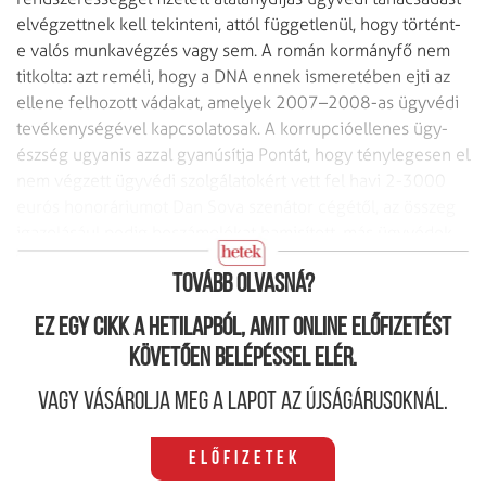
elvégzettnek kell tekinteni, attól függetlenül, hogy történt-
e valós munkavégzés vagy sem. A román kormányfő nem
titkolta: azt reméli, hogy a DNA ennek ismeretében ejti az
ellene felhozott vádakat, amely­ek 2007–2008-as ügyvédi
tevékenységével kapcsolatosak. A korrupcióellenes ügy­
észség ugyanis azzal gyanúsítja Pontát, hogy ténylegesen el
nem végzett ügy­védi szolgálatokért vett fel havi 2-3000
eurós honoráriumot Dan Sova szenátor cégétől, az összeg
igazolásául pedig beszámolókat hamisított, más ügyvédek
tevékenységi beszámolóját lemásolva.
Tovább olvasná?
Ez egy cikk a hetilapból, amit online előfizetést
követően belépéssel elér.
Vagy vásárolja meg a lapot az újságárusoknál.
Előfizetek