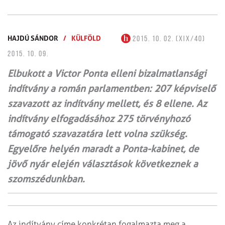
HAJDÚ SÁNDOR
/
KÜLFÖLD
2015. 10. 02. (XIX/40)
2015. 10. 09.
Elbukott a Victor Ponta elleni bizalmatlansági
indítvány a román parlamentben: 207 képviselő
szavazott az indítvány mellett, és 8 ellene. Az
indítvány elfogadásához 275 törvényhozó
támogató szavazatára lett volna szükség.
Egyelőre helyén maradt a Ponta-kabinet, de
jövő nyár elején választások következnek a
szomszédunkban.
Az indítvány címe konkrétan fogalmazta meg a