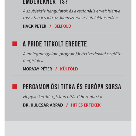
EMBEREKNEK” IS?
A szubjektív hangulatok és a racionális érvek hiánya
rossz tanácsadó az államszervezet átalakításánál
»
HACK PÉTER
/
BELFÖLD
A PRIDE TITKOLT EREDETE
A melegmozgalom programját évtizedekkel ezelőtt
megírták
»
MORVAY PÉTER
/
KÜLFÖLD
PERGAMON ŐSI TITKA ÉS EURÓPA SORSA
Hogyan került a „Sátán oltára” Berlinbe?
»
DR. KULCSÁR ÁRPÁD
/
HIT ÉS ÉRTÉKEK