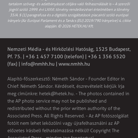
tartalom szöveg- és adatbányászat céljára való felhasználását is – A szerzői
jogról szóló 1999. évi LXXVI. törvény rendelkezései értelmében a törvény
35/A. § (1) paragrafusa és a digitális szolgáltatások piacairól szóló európai
irányelv (Az Európai Parlament és a Tanács (EU) 2019/790 Irányelve) 4. cikke
alapján. © 2026 HETEK.HU Kft.
Nemzeti Média - és Hírközlési Hatóság, 1525 Budapest,
Pf. 75. | +36 1 457 7100 (telefon) | +36 1 356 5520
(fax) |
info@nmhh.hu
| www.nmhh.hu
Alapító-főszerkesztő: Németh Sándor - Founder Editor in
Chief: Németh Sándor. Kérdéseit, észrevételeit kérjük írja
meg címünkre:
hetek@hetek.hu
. - The photos contained in
the AP photo service may not be published and
redistributed without the prior written authority of the
Associated Press. All Rights Reserved. - Az AP fotószolgálat
fotóit nem lehet leközölni vagy újrafelhasználni az AP
előzetes írásbeli felhatalmazása nélkül! Copyright The
Associated Press - minden jog fenntartva!