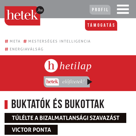
Profil
Támogatás
#
#
META
MESTERSÉGES INTELLIGENCIA
#
ENERGIAVÁLSÁG
hetilap
Buktatók és bukottak
TÚLÉLTE A BIZALMATLANSÁGI SZAVAZÁST
VICTOR PONTA