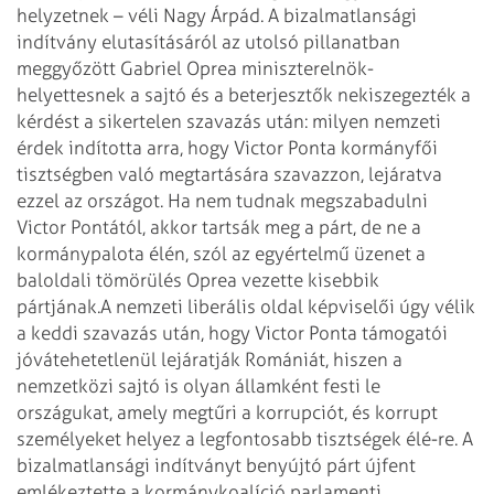
helyzetnek – véli Nagy Árpád. A bizalmatlansági
indítvány elutasításáról az utolsó pillanatban
meggyőzött Gabriel Oprea miniszterelnök-
helyettesnek a sajtó és a beterjesztők nekiszegezték a
kérdést a sikertelen szavazás után: milyen nemzeti
érdek indította arra, hogy Victor Ponta kormányfői
tisztségben való megtartására szavazzon, lejáratva
ezzel az országot. Ha nem tudnak megszabadulni
Victor Pontától, akkor tartsák meg a párt, de ne a
kormánypalota élén, szól az egyértelmű üzenet a
baloldali tömörülés Oprea vezette kisebbik
pártjának.
A nemzeti liberális oldal képviselői úgy vélik
a keddi szavazás után, hogy Victor Ponta támogatói
jóvátehetetlenül lejáratják Romániát, hiszen a
nemzetközi sajtó is olyan államként festi le
országukat, amely megtűri a korrupciót, és korrupt
személyeket helyez a legfontosabb tisztségek élé­-re. A
bizalmatlansági indítványt benyújtó párt újfent
emlékeztette a kormánykoalíció parlamenti