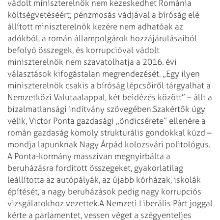
vádolt miniszterelnök nem kezeskedhet Románia
költségvetéséért; pénzmosás vádjával a bíróság elé
állított miniszterelnök kezére nem adhatóak az
adókból, a román állampolgárok hozzájárulásaiból
befolyó összegek, és korrupcióval vádolt
miniszterelnök nem szavatolhatja a 2016. évi
választások kifogástalan megrendezését. „Egy ilyen
miniszterelnök csakis a bíróság lépcsőiről tárgyalhat a
Nemzetközi Valutaalappal, két beidézés között” – állt a
bizalmatlansági indítvány szövegében.
Szakértők úgy
vélik, Victor Ponta gazdasági „öndicsérete” ellenére a
román gazdaság komoly strukturális gondokkal küzd –
mondja lapunknak Nagy Árpád kolozsvári politoló­gus.
A Ponta-kormány masszívan megnyirbálta a
beruházásra fordított összegeket, gyakorlatilag
leállította az autópályák, az újabb kórházak, iskolák
építését, a nagy beruházások pedig nagy korrupciós
vizsgálatokhoz vezettek.
A Nemzeti Liberális Párt joggal
kérte a parlamentet, vessen véget a szégyenteljes