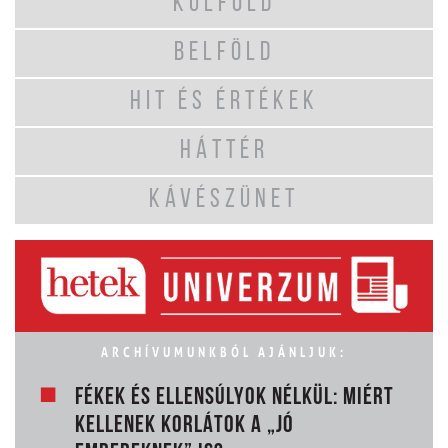
KÜLFÖLD
BELFÖLD
HIT ÉS ÉRTÉKEK
HÁTTÉR
KÁVÉSZÜNET
ARCHÍVUMUNKBÓL AJÁNLJUK:
FÉKEK ÉS ELLENSÚLYOK NÉLKÜL: MIÉRT
KELLENEK KORLÁTOK A „JÓ