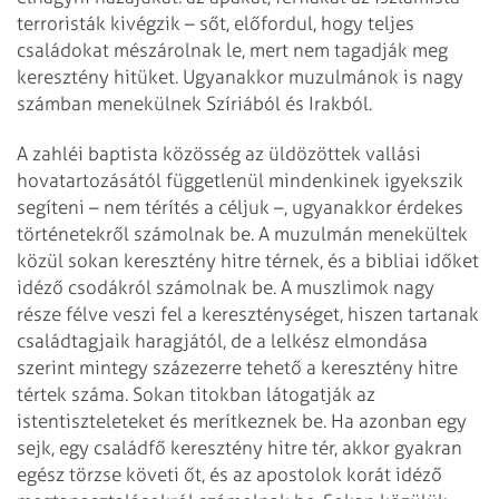
terroristák kivégzik – sőt, előfordul, hogy teljes
családokat mészárolnak le, mert nem tagadják meg
keresztény hitüket. Ugyanakkor muzulmánok is nagy
számban menekülnek Szíriából és Irakból.
A zahléi baptista közösség az üldözöttek vallási
hovatartozásától függetlenül mindenkinek igyekszik
segíteni – nem térítés a céljuk –, ugyanakkor érdekes
történetekről számolnak be. A muzulmán menekültek
közül sokan keresztény hitre térnek, és a bibliai időket
idéző csodákról számolnak be. A muszlimok nagy
része félve veszi fel a kereszténységet, hiszen tartanak
családtagjaik haragjától, de a lelkész elmondása
szerint mintegy százezerre tehető a keresztény hitre
tértek száma. Sokan titokban látogatják az
istentiszteleteket és merítkeznek be. Ha azonban egy
sejk, egy családfő keresztény hitre tér, akkor gyakran
egész törzse követi őt, és az apostolok korát idéző