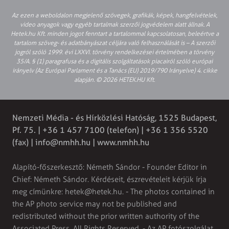
Az ezen a weboldalon megjelenő szövegek, grafikák, képek, hangfelvételek,
video anyagok vagy egyéb tartalmak szerzői jogvédelem alatt állnak. A
Hetek.hu Kft. minden jogot fenntart a tartalommal kapcsolatosan, beleértve a
tartalom szöveg- és adatbányászat céljára való felhasználását is – A szerzői
jogról szóló 1999. évi LXXVI. törvény rendelkezései értelmében a törvény
35/A. § (1) paragrafusa és a digitális szolgáltatások piacairól szóló európai
irányelv (Az Európai Parlament és a Tanács (EU) 2019/790 Irányelve) 4. cikke
alapján. © 2026 HETEK.HU Kft.
Nemzeti Média - és Hírközlési Hatóság, 1525 Budapest,
Pf. 75. | +36 1 457 7100 (telefon) | +36 1 356 5520
(fax) |
info@nmhh.hu
| www.nmhh.hu
Alapító-főszerkesztő: Németh Sándor - Founder Editor in
Chief: Németh Sándor. Kérdéseit, észrevételeit kérjük írja
meg címünkre:
hetek@hetek.hu
. - The photos contained in
the AP photo service may not be published and
redistributed without the prior written authority of the
Associated Press. All Rights Reserved. - Az AP fotószolgálat