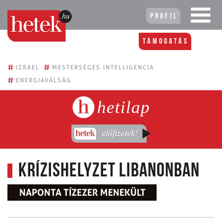
Profil
Támogatás
#
#
IZRAEL
MESTERSÉGES INTELLIGENCIA
#
ENERGIAVÁLSÁG
hetilap
Krízishelyzet Libanonban
NAPONTA TÍZEZER MENEKÜLT