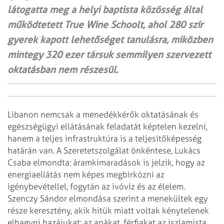
látogatta meg a helyi baptista közösség által
működtetett True Wine Schoolt, ahol 280 szír
gyerek kapott lehetőséget tanulásra, miközben
mintegy 320 ezer társuk semmilyen szervezett
oktatásban nem részesül.
Libanon nemcsak a menedékkérők oktatásának és
egészségügyi ellátásának feladatát képtelen kezelni,
hanem a teljes infrastruktúra is a teljesítőképesség
hatá­rán van. A Szeretetszolgálat önkéntese, Lukács
Csaba elmondta: áramkimaradások is jelzik, hogy az
energiaellátás nem képes megbirkózni az
igénybevétellel, fogytán az ivóvíz és az élelem.
Szenczy Sándor elmondása szerint a menekültek egy
része keresztény, akik hitük miatt voltak kénytelenek
elhagyni hazájukat: az apákat, férfiakat az iszlamista