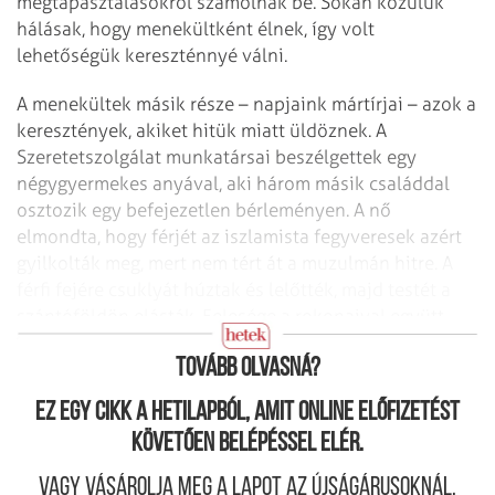
megtapasztalásokról számolnak be. Sokan közülük
hálásak, hogy menekültként élnek, így volt
lehetőségük kereszténnyé válni.
A menekültek másik része – napjaink mártírjai – azok a
keresztények, akiket hitük miatt üldöznek. A
Szeretetszolgálat munkatársai beszélgettek egy
négygyermekes anyával, aki három másik családdal
osztozik egy befejezetlen bérleményen. A nő
elmondta, hogy férjét az iszlamista fegyveresek azért
gyilkolták meg, mert nem tért át a muzulmán hitre. A
férfi fejére csuklyát húztak és lelőtték, majd testét a
szántóföldön elásták. Felesége a rokonaival együtt
megkereste, majd a testet kiásták és eltemették.
Tovább olvasná?
Ez egy cikk a hetilapból, amit online előfizetést
követően belépéssel elér.
Vagy vásárolja meg a lapot az újságárusoknál.