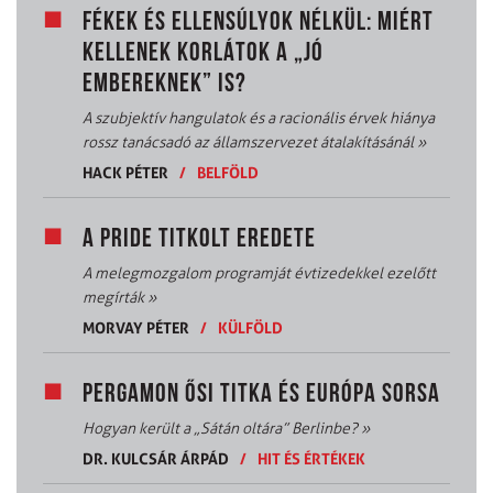
FÉKEK ÉS ELLENSÚLYOK NÉLKÜL: MIÉRT
KELLENEK KORLÁTOK A „JÓ
EMBEREKNEK” IS?
A szubjektív hangulatok és a racionális érvek hiánya
rossz tanácsadó az államszervezet átalakításánál
»
HACK PÉTER
/
BELFÖLD
A PRIDE TITKOLT EREDETE
A melegmozgalom programját évtizedekkel ezelőtt
megírták
»
MORVAY PÉTER
/
KÜLFÖLD
PERGAMON ŐSI TITKA ÉS EURÓPA SORSA
Hogyan került a „Sátán oltára” Berlinbe?
»
DR. KULCSÁR ÁRPÁD
/
HIT ÉS ÉRTÉKEK