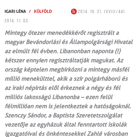
IGARI LÉNA
/
KÜLFÖLD
2014. 10. 31. (XVIII/44)
2014. 11. 03.
Mintegy ötezer menedékkérőt regisztrált a
magyar Bevándorlási és Állampolgársági Hivatal
az elmúlt fél évben. Libanonban naponta (!)
kétszer ennyien regisztráltatják magukat. Az
ország képtelen megbirkózni a mintegy másfél
millió menekülttel, akik a szír polgárháború és
az iraki népirtás elől érkeznek a négy és fél
milliós lakosságú Libanonba – ezen felül
félmillióan nem is jelentkeztek a hatóságoknál.
Szenczy Sándor, a Baptista Szeretetszolgálat
vezetője az egyházuk által fenntartott iskolák
igazgatóival és önkéntesekkel Zahlé városban