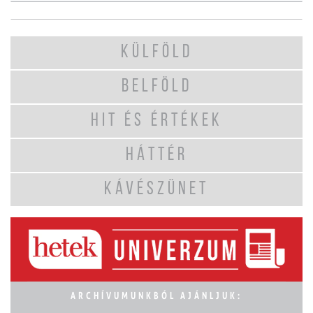
KÜLFÖLD
BELFÖLD
HIT ÉS ÉRTÉKEK
HÁTTÉR
KÁVÉSZÜNET
ARCHÍVUMUNKBÓL AJÁNLJUK: