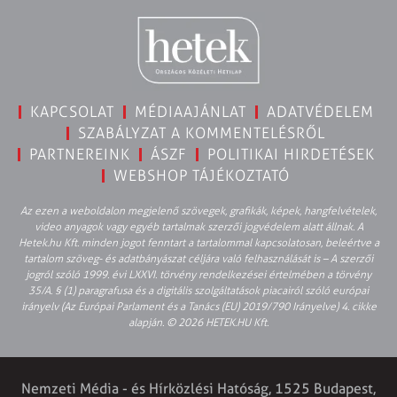
KAPCSOLAT
MÉDIAAJÁNLAT
ADATVÉDELEM
SZABÁLYZAT A KOMMENTELÉSRŐL
PARTNEREINK
ÁSZF
POLITIKAI HIRDETÉSEK
WEBSHOP TÁJÉKOZTATÓ
Az ezen a weboldalon megjelenő szövegek, grafikák, képek, hangfelvételek,
video anyagok vagy egyéb tartalmak szerzői jogvédelem alatt állnak. A
Hetek.hu Kft. minden jogot fenntart a tartalommal kapcsolatosan, beleértve a
tartalom szöveg- és adatbányászat céljára való felhasználását is – A szerzői
jogról szóló 1999. évi LXXVI. törvény rendelkezései értelmében a törvény
35/A. § (1) paragrafusa és a digitális szolgáltatások piacairól szóló európai
irányelv (Az Európai Parlament és a Tanács (EU) 2019/790 Irányelve) 4. cikke
alapján. © 2026 HETEK.HU Kft.
Nemzeti Média - és Hírközlési Hatóság, 1525 Budapest,