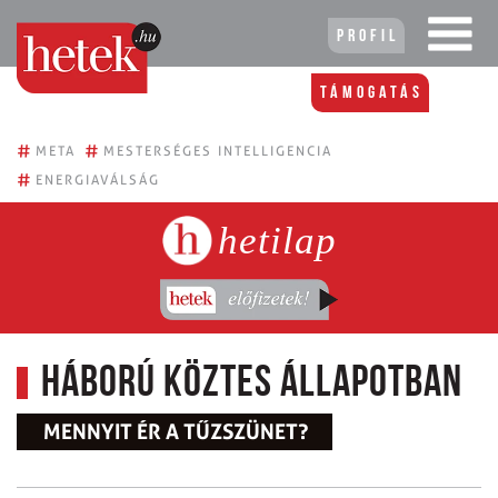
Profil
Támogatás
#
#
META
MESTERSÉGES INTELLIGENCIA
#
ENERGIAVÁLSÁG
hetilap
Háború köztes állapotban
MENNYIT ÉR A TŰZSZÜNET?