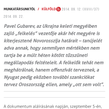
MUNKATÁRSUNKTÓL
/
KÜLFÖLD
2014. 09. 12. (XVIII/37)
2014. 09. 22.
Pavel Gubarev, az Ukrajna keleti megyéiben
zajló „felkelés” vezetője akár hét megyére is
kiterjesztené Novorosszija határait – tanújelét
adva annak, hogy semmilyen mértékben nem
tartja be a múlt héten kötött tűzszüneti
megállapodás feltételeit. A felkelők tehát nem
meghátrálnak, hanem offenzívát terveznek, a
Nyugat pedig eközben további szankciókat
tervez Oroszország ellen, amely „ott sem volt”.
A dokumentum aláírásának napján, szeptember 5-én,