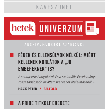
KÁVÉSZÜNET
ARCHÍVUMUNKBÓL AJÁNLJUK:
FÉKEK ÉS ELLENSÚLYOK NÉLKÜL: MIÉRT
KELLENEK KORLÁTOK A „JÓ
EMBEREKNEK” IS?
A szubjektív hangulatok és a racionális érvek hiánya
rossz tanácsadó az államszervezet átalakításánál
»
HACK PÉTER
/
BELFÖLD
A PRIDE TITKOLT EREDETE