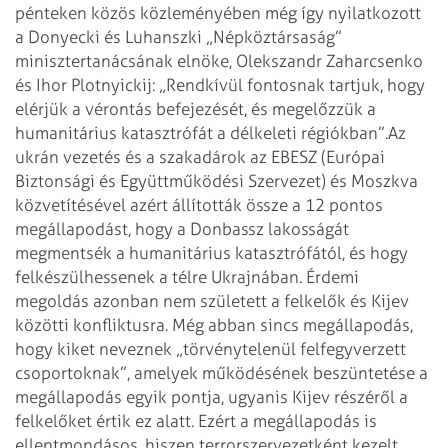
pénteken közös közleményében még így nyilatkozott
a Donyecki és Luhanszki „Népköztársaság”
minisztertanácsának elnöke, Olekszandr Zaharcsenko
és Ihor Plotnyickij: „Rendkívül fontosnak tartjuk, hogy
elérjük a vérontás befejezését, és megelőzzük a
humanitárius katasztrófát a délkeleti régiókban”.
Az
ukrán vezetés és a szakadárok az EBESZ (Európai
Biztonsági és Együttműködési Szervezet) és Moszkva
közvetítésével azért állították össze a 12 pontos
megállapodást, hogy a Donbassz lakosságát
megmentsék a humanitárius katasztrófától, és hogy
felkészülhessenek a télre Ukrajnában. Érdemi
megoldás azonban nem született a felkelők és Kijev
közötti konfliktusra. Még abban sincs megállapodás,
hogy kiket neveznek „törvénytelenül felfegyverzett
csoportoknak”, amelyek működésének beszüntetése a
megállapodás egyik pontja, ugyanis Kijev részéről a
felkelőket értik ez alatt. Ezért a megállapodás is
ellentmondásos, hiszen terrorszervezetként kezelt