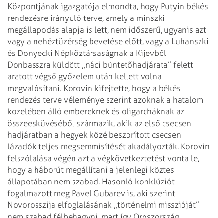
Központjának igazgatója elmondta, hogy Putyin békés
rendezésre irányuló terve, amely a minszki
megállapodás alapja is lett, nem időszerű, ugyanis azt
vagy a nehéztüzérség bevetése előtt, vagy a Luhanszki
és Donyecki Népköztársaságnak a Kijevből
Donbasszra küldött „náci büntetőhadjárata” felett
aratott végső győzelem után kellett volna
megvalósítani. Korovin kifejtette, hogy a békés
rendezés terve véleménye szerint azoknak a hatalom
közelében álló embereknek és oligarcháknak az
összeesküvéséből származik, akik az első csecsen
hadjáratban a hegyek közé beszorított csecsen
lázadók teljes megsemmisítését akadályozták. Korovin
felszólalása végén azt a végkövetkeztetést vonta le,
hogy a háborút megállítani a jelenlegi köztes
állapotában nem szabad. Hasonló konklúziót
fogalmazott meg Pavel Gubarev is, aki szerint
Novorosszija elfoglalásának „történelmi misszióját”
nem szabad félbehagyni, mert így Oroszország