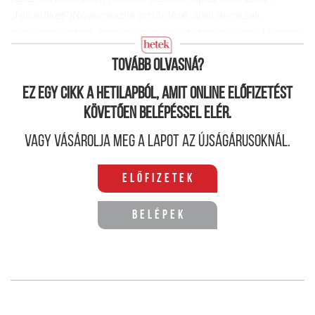
„felkelőket”)
Novorosszija területére, ahol nemcsak
ideológiai harcot, hanem valóságos háborút vívnak Ukrajna
ellen.
Tovább olvasná?
Ez egy cikk a hetilapból, amit online előfizetést
követően belépéssel elér.
Vagy vásárolja meg a lapot az újságárusoknál.
Előfizetek
Belépek