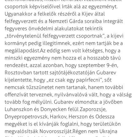
csoportok képviselőivel írták alá az egyezményt.
Ugyanakkor a felkelők részéről a Kijev által
felfegyverzett és a Nemzeti Gárda soraiba integrált
fegyveres önvédelmi alakulatokat tekintik
„törvénytelenül felfegyverzett csoportnak”, a kijevi
kormányt pedig illegitimnek, ezért nem tartják be a
megállapodást.
Az eddig sem volt kétséges, hogy a
minszki egyezmény nem hozza el a hosszabb távú
rendezést, azzal azonban, hogy szeptember 9-én,
Rosztovban tartott sajtótájékoztatóján Gubarev
kijelentette, hogy „ez csak egy papírfecni”, sőt
nemcsak tűzszünetet nem tartanak, hanem további
offenzívát terveznek, nyilvánvalóvá vált, hogy a válság
tovább fog mélyülni. Gubarev elmondta: a jövőben
Luhanszkon és Donyecken felül Zaporozsje,
Dnyepropetrovszk, Harkov, Herszon és Odessza
megyéket is el kívánják foglalni, hogy területükön
megvalósítsák Novorossziját.
Régen nem Ukrajna