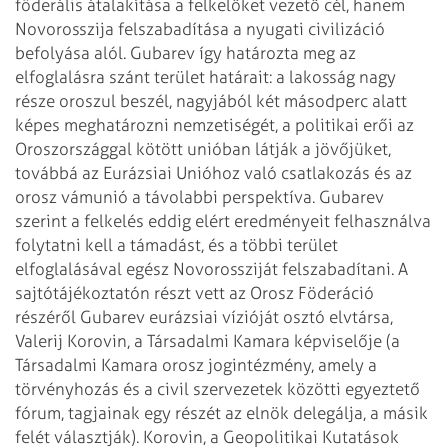
föderális átalakítása a felkelőket vezető cél, hanem
Novorosszija felszabadítása a nyugati civilizáció
befolyása alól. Gubarev így határozta meg az
elfoglalásra szánt terület határait: a lakosság nagy
része oroszul beszél, nagyjából két másodperc alatt
képes meghatározni nemzetiségét, a politikai erői az
Oroszországgal kötött unióban látják a jövőjüket,
továbbá az Eurázsiai Unióhoz való csatlakozás és az
orosz vám­unió a távolabbi perspektíva. Gubarev
szerint a felkelés eddig elért eredményeit felhasználva
folytatni kell a támadást, és a többi terület
elfoglalásával egész Novorossziját felszabadítani. A
sajtótájékoztatón részt vett az Orosz Föderáció
részéről Gubarev eurázsiai vízióját osztó elvtársa,
Valerij Korovin, a Társadalmi Kamara képviselője (a
Társadalmi Kamara orosz jogintézmény, amely a
törvényhozás és a civil szervezetek közötti egyeztető
fórum, tagjainak egy részét az elnök delegálja, a másik
felét választják). Korovin, a Geopolitikai Kutatások