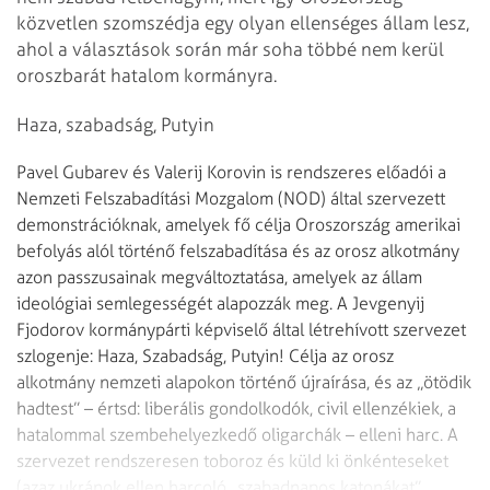
közvetlen szomszédja egy olyan ellenséges állam lesz,
ahol a választások során már soha többé nem kerül
oroszbarát hatalom kormányra.
Haza, szabadság, Putyin
Pavel Gubarev és Valerij Korovin is rendszeres előadói a
Nemzeti Felszabadítási Mozgalom (NOD) által szervezett
demonstrációknak, amelyek fő célja Oroszország amerikai
befolyás alól történő felszabadítása és az orosz alkotmány
azon passzusainak megváltoztatása, amelyek az állam
ideológiai semlegességét alapozzák meg. A Jevgenyij
Fjodorov kormánypárti képviselő által létrehívott szervezet
szlogenje: Haza, Szabadság, Putyin! Célja az orosz
alkotmány nemzeti alapokon történő újraírása, és az „ötödik
hadtest” – értsd: liberális gondolkodók, civil ellenzékiek, a
hatalommal szembehelyezkedő oligarchák – elleni harc. A
szervezet rendszeresen toboroz és küld ki önkénteseket
(azaz ukránok ellen harcoló „szabadnapos katonákat”,