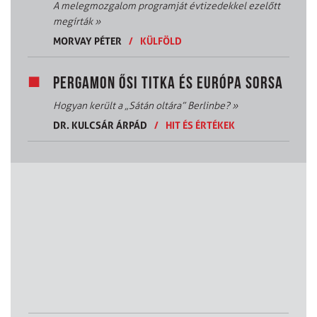
A melegmozgalom programját évtizedekkel ezelőtt
megírták
»
MORVAY PÉTER
/
KÜLFÖLD
PERGAMON ŐSI TITKA ÉS EURÓPA SORSA
Hogyan került a „Sátán oltára” Berlinbe?
»
DR. KULCSÁR ÁRPÁD
/
HIT ÉS ÉRTÉKEK