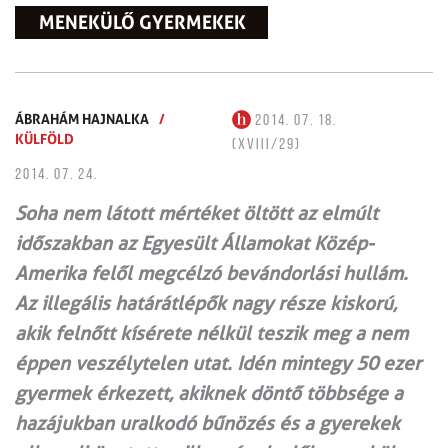
MENEKÜLŐ GYERMEKEK
ÁBRAHÁM HAJNALKA
/
2014. 07. 18.
KÜLFÖLD
(XVIII/29)
2014. 07. 24.
Soha nem látott mértéket öltött az elmúlt
időszakban az Egyesült Államokat Közép-
Amerika felől megcélzó bevándorlási hullám.
Az illegális határátlépők nagy része kiskorú,
akik felnőtt kísérete nélkül teszik meg a nem
éppen veszélytelen utat. Idén mintegy 50 ezer
gyermek érkezett, akiknek döntő többsége a
hazájukban uralkodó bűnözés és a gyerekek