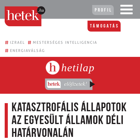
Profil
Támogatás
#
#
IZRAEL
MESTERSÉGES INTELLIGENCIA
#
ENERGIAVÁLSÁG
hetilap
Katasztrofális állapotok
az Egyesült Államok déli
határvonalán