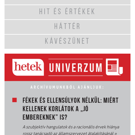
HIT ÉS ÉRTÉKEK
HÁTTÉR
KÁVÉSZÜNET
ARCHÍVUMUNKBÓL AJÁNLJUK:
FÉKEK ÉS ELLENSÚLYOK NÉLKÜL: MIÉRT
KELLENEK KORLÁTOK A „JÓ
EMBEREKNEK” IS?
A szubjektív hangulatok és a racionális érvek hiánya
rossz tanácsadó az államszervezet átalakításánál
»