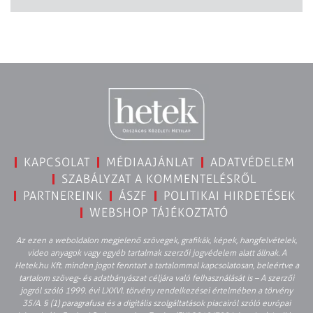
KAPCSOLAT
MÉDIAAJÁNLAT
ADATVÉDELEM
SZABÁLYZAT A KOMMENTELÉSRŐL
PARTNEREINK
ÁSZF
POLITIKAI HIRDETÉSEK
WEBSHOP TÁJÉKOZTATÓ
Az ezen a weboldalon megjelenő szövegek, grafikák, képek, hangfelvételek,
video anyagok vagy egyéb tartalmak szerzői jogvédelem alatt állnak. A
Hetek.hu Kft. minden jogot fenntart a tartalommal kapcsolatosan, beleértve a
tartalom szöveg- és adatbányászat céljára való felhasználását is – A szerzői
jogról szóló 1999. évi LXXVI. törvény rendelkezései értelmében a törvény
35/A. § (1) paragrafusa és a digitális szolgáltatások piacairól szóló európai