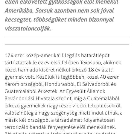
ellen elkövetett gyilkosságok elől menekül
Amerikába. Sorsuk azonban nem sok jóval
kecsegtet, többségüket minden bizonnyal
visszatoloncolják.
174 ezer közép-amerikai illegális határátlépőt
tartóztattak le ez év első felében Texasban, akiknek
közel harmada kíséret nélkül érkező 18 év alatti
gyermek volt. Közülük is legtöbben, közel 40 ezren
három országból, Hondurasból, El Salvadorból és
Guatemalából érkeztek. Az Egyesült Államok
Bevándorlási Hivatala szerint, míg a Guatemalából
érkező gyermekek nagy része vidéki településekről,
valószínűleg a nagy szegénység miatt indul útnak, a
másik két országból a társadalmat folyamatosan
terrorizáló bandák fenyegetése elől menekülnek.