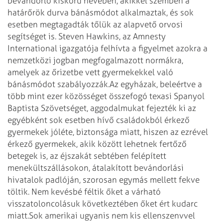
bevándorló kiskorú nevében, akikkel szemben a
határőrök durva bánásmódot alkalmaztak, és sok
esetben megtagadták tőlük az alapvető orvosi
segítséget is. Steven Hawkins, az Amnesty
International igazgatója felhívta a figyelmet azokra a
nemzetközi jogban megfogalmazott normákra,
amelyek az őrizetbe vett gyermekekkel való
bánásmódot szabályozzák.
Az egyházak, beleértve a
több mint ezer közösséget összefogó texasi Spanyol
Baptista Szövetséget, aggodalmukat fejezték ki az
egyébként sok esetben hívő családokból érkező
gyermekek jóléte, biztonsága miatt, hiszen az ezrével
érkező gyermekek, akik között lehetnek fertőző
betegek is, az éjszakát sebtében felépített
menekültszállásokon, átalakított bevándorlási
hivatalok padlóján, szorosan egymás mellett fekve
töltik. Nem kevésbé féltik őket a várható
visszatoloncolásuk következtében őket ért kudarc
miatt.
Sok amerikai ugyanis nem kis ellenszenvvel