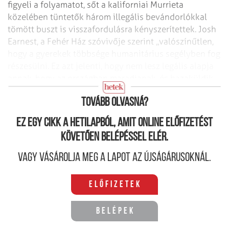
figyeli a folyamatot, sőt a kaliforniai Murrieta
közelében tüntetők három illegális bevándorlókkal
tömött buszt is visszafordulásra kényszerítettek. Josh
Earnest, a Fehér Ház szóvivője szerint „valószínűtlen,
hogy a gyerekek többsége humanitárius segélyben fog
részesülni. Ez azt jelenti, hogy nem lesz legális alapja
annak, hogy az országban maradjanak, és hazaküldik
őket”.
Tovább olvasná?
Ez egy cikk a hetilapból, amit online előfizetést
követően belépéssel elér.
Vagy vásárolja meg a lapot az újságárusoknál.
Előfizetek
Belépek