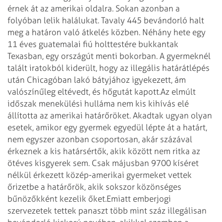
érnek át az amerikai oldalra. Sokan azonban a
folyóban lelik halálukat. Tavaly 445 bevándorló halt
meg a határon való átkelés közben. Néhány hete egy
11 éves guatemalai fiú holttestére bukkantak
Texasban, egy országút menti bokorban. A gyermeknél
talált iratokból kiderült, hogy az illegális határátlépés
után Chicagóban lakó bátyjához igyekezett, ám
valószínűleg eltévedt, és hőgutát kapott.
Az elmúlt
időszak menekülési hulláma nem kis kihívás elé
állította az amerikai határőröket. Akadtak ugyan olyan
esetek, amikor egy gyermek egyedül lépte át a határt,
nem egyszer azonban csoportosan, akár százával
érkeznek a kis határsértők, akik között nem ritka az
ötéves kisgyerek sem. Csak májusban 9700 kíséret
nélkül érkezett közép-amerikai gyermeket vettek
őrizetbe a határőrök, akik sokszor közönséges
bűnözőkként kezelik őket.
Emiatt emberjogi
szervezetek tettek panaszt több mint száz illegálisan