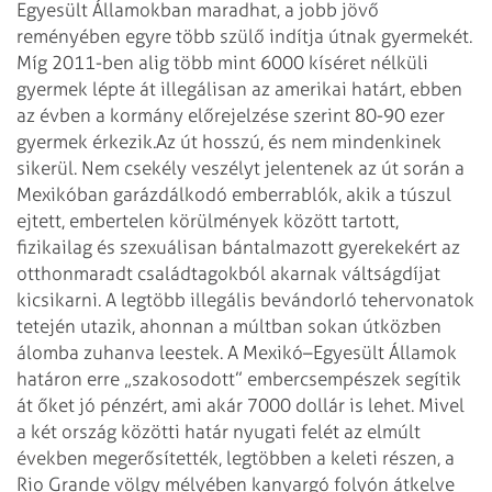
Egyesült Államokban maradhat, a jobb jövő
reményében egyre több szülő indítja útnak gyermekét.
Míg 2011-ben alig több mint 6000 kíséret nélküli
gyermek lépte át illegálisan az amerikai határt, ebben
az évben a kormány előrejelzése szerint 80-90 ezer
gyermek érkezik.
Az út hosszú, és nem mindenkinek
sikerül. Nem csekély veszélyt jelentenek az út során a
Mexikóban garázdálkodó emberrablók, akik a túszul
ejtett, embertelen körülmények között tartott,
fizikailag és szexuálisan bántalmazott gyerekekért az
otthonmaradt családtagokból akarnak váltságdíjat
kicsikarni. A legtöbb illegális bevándorló tehervonatok
tetején utazik, ahonnan a múltban sokan útközben
álomba zuhanva leestek. A Mexikó–Egyesült Államok
határon erre „szakosodott” embercsempészek segítik
át őket jó pénzért, ami akár 7000 dollár is lehet. Mivel
a két ország közötti határ nyugati felét az elmúlt
években megerősítették, legtöbben a keleti részen, a
Rio Grande völgy mélyében kanyargó folyón átkelve