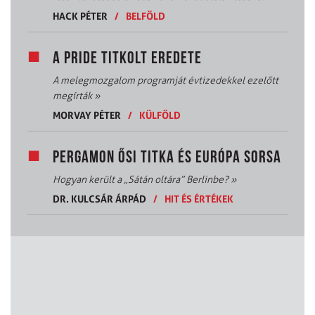
HACK PÉTER
/
BELFÖLD
A PRIDE TITKOLT EREDETE
A melegmozgalom programját évtizedekkel ezelőtt
megírták
»
MORVAY PÉTER
/
KÜLFÖLD
PERGAMON ŐSI TITKA ÉS EURÓPA SORSA
Hogyan került a „Sátán oltára” Berlinbe?
»
DR. KULCSÁR ÁRPÁD
/
HIT ÉS ÉRTÉKEK