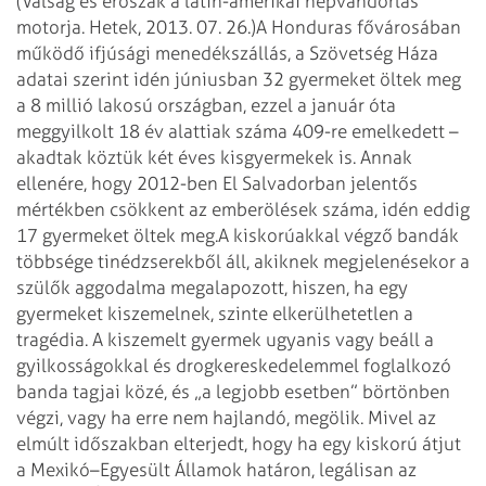
(Válság és erőszak a latin-amerikai népvándorlás
motorja. Hetek, 2013. 07. 26.)
A Honduras fővárosában
működő ifjúsági menedékszállás, a Szövetség Háza
adatai szerint idén júniusban 32 gyermeket öltek meg
a 8 millió lakosú országban, ezzel a január óta
meggyilkolt 18 év alattiak száma 409-re emelkedett –
akadtak köztük két éves kisgyermekek is. Annak
ellenére, hogy 2012-ben El Salvadorban jelentős
mértékben csökkent az emberölések száma, idén eddig
17 gyermeket öltek meg.
A kiskorúakkal végző bandák
többsége tinédzserekből áll, akiknek megjelenésekor a
szülők aggodalma megalapozott, hiszen, ha egy
gyermeket kiszemelnek, szinte elkerülhetetlen a
tragédia. A kiszemelt gyermek ugyanis vagy beáll a
gyilkosságokkal és drogkereskedelemmel foglalkozó
banda tagjai közé, és „a legjobb esetben” börtönben
végzi, vagy ha erre nem hajlandó, megölik. Mivel az
elmúlt időszakban elterjedt, hogy ha egy kiskorú átjut
a Mexikó–Egyesült Államok határon, legálisan az