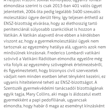
elmondása szerint is csak 2013-ban 401 valós ügyet
jelentettek, 2004 óta pedig legalább 3400 szexuális
molesztálási ügyre derült fény, így teljesen érthető az
ENSZ-bizottság elvárása, hogy az élethosszig tartó
penitenciánál súlyosabb szankciókat is hozzon a
Vatikán. A Vatikán alapvető érve ebben a kérdésben
viszont az, hogy a gyermekmolesztálási ügyek nem
tartoznak az egyezmény hatálya alá, ugyanis azok nem
minősülnek kínzásnak. Frederico Lombardi vatikáni
szóvivő a Vatikáni Rádióban elmondta: egyelőre még
vita folyik az egyezmény szövegének értelmezéséről,
és figyelmeztetett, hogy bizonyos civil szervezetek
vádjait nem minden esetben lehet tényként kezelni, ez
ugyanis hiteltelenné teheti az ENSZ-bizottságot. A
Szentszék gyermekvédelmi tanácsadói bizottságának
egyik tagja, Mary Collins, aki maga is áldozatul esett
gyermekként a papi pedofíliának, ugyancsak
elmondta, hogy habár ő maga az eseményt kínzásként