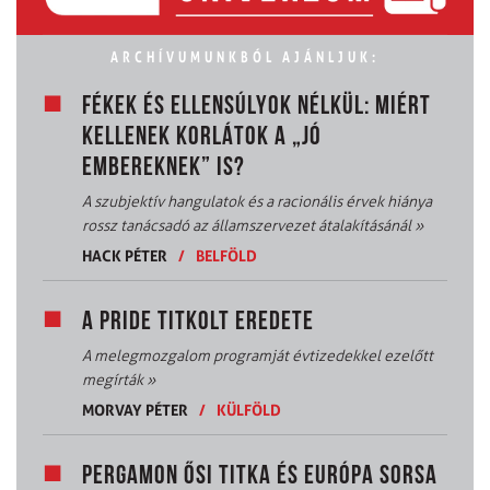
ARCHÍVUMUNKBÓL AJÁNLJUK:
FÉKEK ÉS ELLENSÚLYOK NÉLKÜL: MIÉRT
KELLENEK KORLÁTOK A „JÓ
EMBEREKNEK” IS?
A szubjektív hangulatok és a racionális érvek hiánya
rossz tanácsadó az államszervezet átalakításánál
»
HACK PÉTER
/
BELFÖLD
A PRIDE TITKOLT EREDETE
A melegmozgalom programját évtizedekkel ezelőtt
megírták
»
MORVAY PÉTER
/
KÜLFÖLD
PERGAMON ŐSI TITKA ÉS EURÓPA SORSA