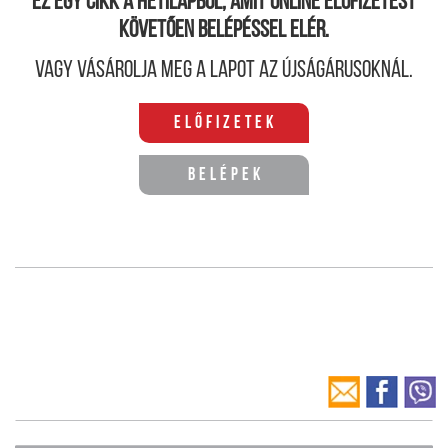
Ez egy cikk a hetilapból, amit online előfizetést
követően belépéssel elér.
Vagy vásárolja meg a lapot az újságárusoknál.
Előfizetek
Belépek