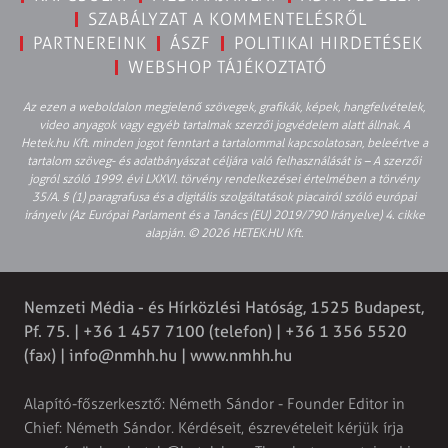
SZABÁLYZAT A KOMMENTELÉSRŐL
PARTNEREINK
ÁSZF
POLITIKAI HIRDETÉSEK
WEBSHOP TÁJÉKOZTATÓ
Az ezen a weboldalon megjelenő szövegek, grafikák, képek, hangfelvételek,
video anyagok vagy egyéb tartalmak szerzői jogvédelem alatt állnak. A
Hetek.hu Kft. minden jogot fenntart a tartalommal kapcsolatosan, beleértve a
tartalom szöveg- és adatbányászat céljára való felhasználását is – A szerzői
jogról szóló 1999. évi LXXVI. törvény rendelkezései értelmében a törvény
35/A. § (1) paragrafusa és a digitális szolgáltatások piacairól szóló európai
irányelv (Az Európai Parlament és a Tanács (EU) 2019/790 Irányelve) 4. cikke
alapján. © 2026 HETEK.HU Kft.
Nemzeti Média - és Hírközlési Hatóság, 1525 Budapest,
Pf. 75. | +36 1 457 7100 (telefon) | +36 1 356 5520
(fax) |
info@nmhh.hu
| www.nmhh.hu
Alapító-főszerkesztő: Németh Sándor - Founder Editor in
Chief: Németh Sándor. Kérdéseit, észrevételeit kérjük írja