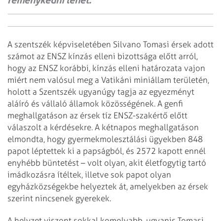
reménykedni lehet.
A szentszék képviseletében Silvano Tomasi érsek adott
számot az ENSZ kínzás elleni bizottsága előtt arról,
hogy az ENSZ korábbi, kínzás elleni határozata vajon
miért nem valósul meg a Vatikáni miniállam területén,
holott a Szentszék ugyanúgy tagja az egyezményt
aláíró és vállaló államok közösségének. A genfi
meghallgatáson az érsek tíz ENSZ-szakértő előtt
válaszolt a kérdésekre. A kétnapos meghallgatáson
elmondta, hogy gyermekmolesztálási ügyekben 848
papot léptettek ki a papságból, és 2572 kapott ennél
enyhébb büntetést – volt olyan, akit életfogytig tartó
imádkozásra ítéltek, illetve sok papot olyan
egyházközségekbe helyeztek át, amelyekben az érsek
szerint nincsenek gyerekek.
A helyzet viszont sokkal komolyabb, ugyanis Tomasi