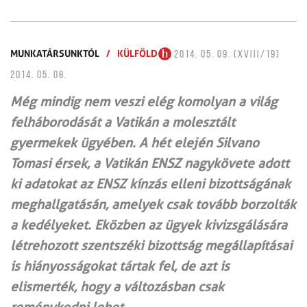
MUNKATÁRSUNKTÓL
/
KÜLFÖLD
2014. 05. 09. (XVIII/19)
2014. 05. 08.
Még mindig nem veszi elég komolyan a világ
felháborodását a Vatikán a molesztált
gyermekek ügyében. A hét elején Silvano
Tomasi érsek, a Vatikán ENSZ nagykövete adott
ki adatokat az ENSZ kínzás elleni bizottságának
meghallgatásán, amelyek csak tovább borzolták
a kedélyeket. Eközben az ügyek kivizsgálására
létrehozott szentszéki bizottság megállapításai
is hiányosságokat tártak fel, de azt is
elismerték, hogy a változásban csak