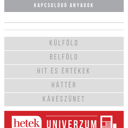
KAPCSOLÓDÓ ANYAGOK
KÜLFÖLD
BELFÖLD
HIT ÉS ÉRTÉKEK
HÁTTÉR
KÁVÉSZÜNET