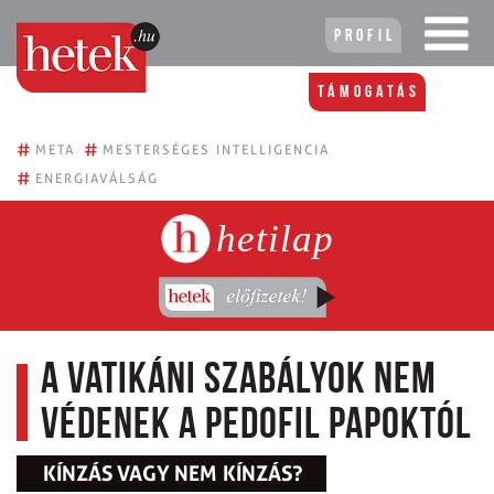
Profil
Támogatás
#
#
META
MESTERSÉGES INTELLIGENCIA
#
ENERGIAVÁLSÁG
hetilap
A vatikáni szabályok nem
védenek a pedofil papoktól
KÍNZÁS VAGY NEM KÍNZÁS?