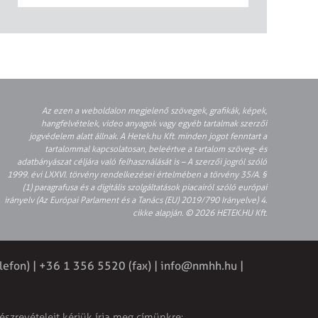
Az ezen a weboldalon megjelenő szövegek, grafikák, képek,
hangfelvételek, video anyagok vagy egyéb tartalmak szerzői
jogvédelem alatt állnak. A Hetek.hu Kft. minden jogot fenntart a
tartalommal kapcsolatosan, beleértve a tartalom szöveg- és
adatbányászat céljára való felhasználását is – A szerzői jogról szóló
1999. évi LXXVI. törvény rendelkezései értelmében a törvény 35/A. §
(1) paragrafusa és a digitális szolgáltatások piacairól szóló európai
irányelv (Az Európai Parlament és a Tanács (EU) 2019/790 Irányelve) 4.
cikke alapján. © 2026 HETEK.HU Kft.
lefon) | +36 1 356 5520 (fax) |
info@nmhh.hu
|
észrevételeit kérjük írja meg címünkre: