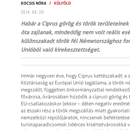
KOCSIS NÓRA
/
KÜLFÖLD
2014. 04. 20.
Habár a Ciprus görög és török területeinek
óta zajlanak, mindeddig nem volt reális e
különszakadt török fél Németországhoz for
Unióból való kirekesztettséget.
Immár negyven éve, hogy Ciprus kettészakadt: a s
Köztársaság az Európai Unió tagállama, a török n
megszállt, független önkormányzattal rendelkező t
fővárosa, óvárosában húzódik a ciprusi görög és t
EU-csatlakozáskor (ekkor – délen negatív eredmén
az északi rész a török megszállás miatt gyakorlati
nemzetközi repülőjáratok, nincsenek befektetések
turistaparadicsomok lidérces kísértetvárosokká v