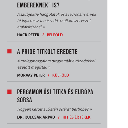
EMBEREKNEK” IS?
A szubjektív hangulatok és a racionális érvek
hiánya rossz tanácsadó az államszervezet
átalakításánál
»
HACK PÉTER
/
BELFÖLD
A PRIDE TITKOLT EREDETE
A melegmozgalom programját évtizedekkel
ezelőtt megírták
»
MORVAY PÉTER
/
KÜLFÖLD
PERGAMON ŐSI TITKA ÉS EURÓPA
SORSA
Hogyan került a „Sátán oltára” Berlinbe?
»
DR. KULCSÁR ÁRPÁD
/
HIT ÉS ÉRTÉKEK