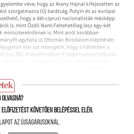
gyelembe véve, hogy az Arany Hajnal kifejezetten az
st szorgalmazza (Új barátság, Putyin és az európai
épzelhető, hogy a dél-ciprusi nacionalisták másképp
ról is, mint Özdil Nami.
Feltehetőleg lesz egy-két
k miniszterelnöknek is. Mint arról korábban
rmányfő egyfajta új Ottomán Birodalom kiépítésén
s Nyugaton már azt rebesgetik, hogy a háttérben a
március 28.). A közelmúltban Erdogan azt nyilatkozta,
e, ami azért is szükségszerű, mert a közelmúltban
ytengeri gázmezők kiaknázásához elengedhetetlen
sek egy részére egyébként az egységesítést lelkesen
lyázik.
 olvasná?
ne előfizetést követően belépéssel elér.
lapot az újságárusoknál.