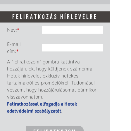
FELIRATKOZÁS HÍRLEVÉLRE
Név:
*
E-mail
cím:
*
A "feliratkozom" gombra kattintva
hozzájárulok, hogy küldjenek számomra
Hetek hírlevelet exkluzív hetekes
tartalmakról és promóciókról. Tudomásul
veszem, hogy hozzájárulásomat bármikor
visszavonhatom.
Feliratkozással elfogadja a Hetek
adatvédelmi szabályzatát
.