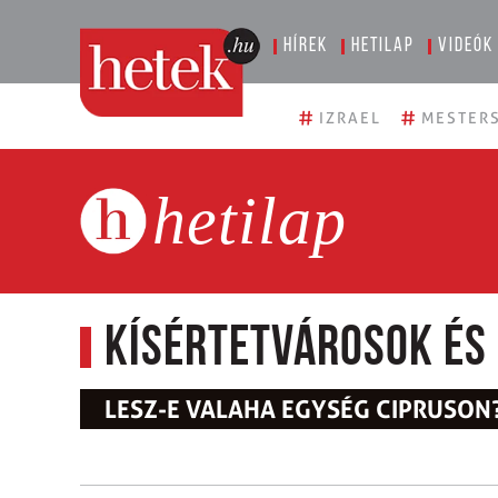
Hírek
Hetilap
Videók
#
#
IZRAEL
MESTERS
hetilap
Kísértetvárosok és 
LESZ-E VALAHA EGYSÉG CIPRUSON