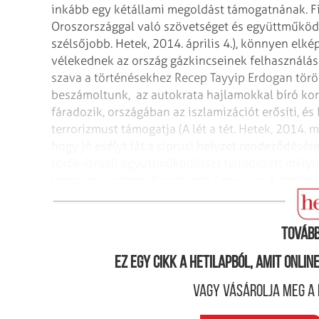
inkább egy kétállami megoldást támogatnának. Fi
Oroszországgal való szövetséget és együttműködé
szélsőjobb. Hetek, 2014. április 4.), könnyen elk
vélekednek az ország gázkincseinek felhasználásá
szava a történésekhez Recep Tayyip Erdogan törö
beszámoltunk, az autokrata hajlamokkal bíró ko
fáradozik, országában az iszlamizációt erősíti, é
terrorizmust támogatja (A lét a tét. Hetek, 2014. 
hogy jó esélyt lát a ciprusi helyzet rendeződésér
török-izraeli együttműködéssel felfedezett mél
lenne az országos összefogás Cipruson. A gázkinc
szorgalmazó Egyesült Államok is egyértelműen pá
Tovább
Ez egy cikk a hetilapból, amit onli
Vagy vásárolja meg a 