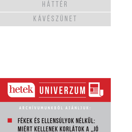
HÁTTÉR
KÁVÉSZÜNET
ARCHÍVUMUNKBÓL AJÁNLJUK:
FÉKEK ÉS ELLENSÚLYOK NÉLKÜL:
MIÉRT KELLENEK KORLÁTOK A „JÓ