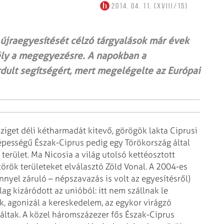
2014. 04. 11. (XVIII/15)
 újraegyesítését célzó tárgyalások már évek
sély a megegyezésre. A napokban a
dult segítségért, mert megelégelte az Európai
ziget déli kétharmadát kitevő, görögök lakta Ciprusi
épességű Észak-Ciprus pedig egy Török­ország által
erület. Ma Nicosia a világ utolsó kettéosztott
örök területeket elválasztó Zöld Vonal. A 2004-es
nyel záruló – népszavazás is volt az egyesítésről)
lag kizáródott az unióból: itt nem szállnak le
, agonizál a kereskedelem, az egykor virágzó
áltak. A közel háromszázezer fős Észak-Ciprus