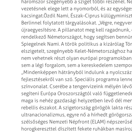
háromszor szegényebb a sziget többi részénél. Ne
vezetésnek elege lett a nyomorból, és az egységes
kacsingat.
Özdil Nami, Észak-Ciprus külügyminisz
Berlinnel folytatott tárgyalásokat. „Végre, negyve
újraegyesítésre. A pillanatot meg kell ragadnunk,
rendelkező Németországot, hogy segítsen bennün
Spiegelnek Nami. A török politikus a kizárólag Tö
elszigetelt, szegényebb Kelet-Németországhoz ha
nem vehetnek részt olyan európai programokban, 
sem a légi forgalom, sem a kereskedelem szempo
„Mindenképpen hátrányból indulunk a nyolcszázh
fejlesztésekről van szó. Speciális programra lenn
színvonalat. Cserébe a tengervizeink mélyén lév
segíteni Európa Oroszországtól való függetlenedé
maga is nehéz gazdasági helyzetben levő dél menn
rebellis északot. A szigetország görögök lakta r
ultranacionalizmus, egyre nő a hírhedt görögorsz
szélsőséges Nemzeti Népfront (ELAM) népszerűség
horogkereszttel díszített fekete ruhákban masíroz