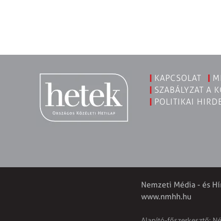
KAPCSOLAT
M
SZABÁLYZAT A 
POLITIKAI HIRD
Nemzeti Média - és Hí
www.nmhh.hu
Alapító-főszerkesztő: N