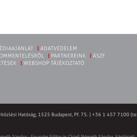
ÉDIAAJÁNLAT
ADATVÉDELEM
KOMMENTELÉSRŐL
PARTNEREINK
ÁSZF
ETÉSEK
WEBSHOP TÁJÉKOZTATÓ
rközlési Hatóság, 1525 Budapest, Pf. 75. | +36 1 457 7100 (te
émeth Sándor - Founder Editor in Chief: Németh Sándor. Kérdéseit, 