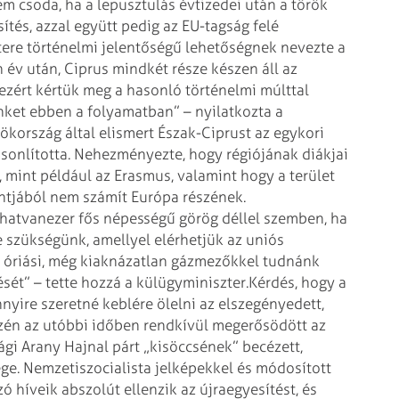
m csoda, ha a lepusztulás évtizedei után a török
ítés, azzal együtt pedig az EU-tagság felé
tere történelmi jelentőségű lehetőségnek nevezte a
n év után, Ciprus mindkét része készen áll az
 ezért kértük meg a hasonló történelmi múlttal
ket ebben a folyamatban” – nyilatkozta a
rökország által elismert Észak-Ciprust az egykori
sonlította. Nehezményezte, hogy régiójának diákjai
mint például az Erasmus, valamint hogy a terület
ntjából nem számít Európa részének.
atvanezer fős népességű görög déllel szemben, ha
e szükségünk, amellyel elérhetjük az uniós
ő óriási, még kiaknázatlan gázmezőkkel tudnánk
sét” – tette hozzá a külügyminiszter.
Kérdés, hogy a
yire szeretné keblére ölelni az elszegényedett,
észén az utóbbi időben rendkívül megerősödött az
ági Arany Hajnal párt „kisöccsének” becézett,
e. Nemzetiszocialista jelképekkel és módosított
ó híveik abszolút ellenzik az újraegyesítést, és