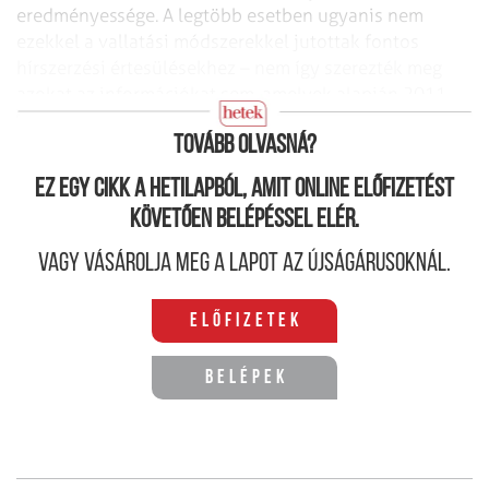
eredményessége. A legtöbb esetben ugyanis nem
ezekkel a vallatási módszerekkel jutottak fontos
hírszerzési értesülésekhez – nem így szerezték meg
azokat az információkat sem, amelyek alapján 2011-
ben Oszama bin Ladent likvidálni tudták.
Tovább olvasná?
Ez egy cikk a hetilapból, amit online előfizetést
követően belépéssel elér.
Vagy vásárolja meg a lapot az újságárusoknál.
Előfizetek
Belépek