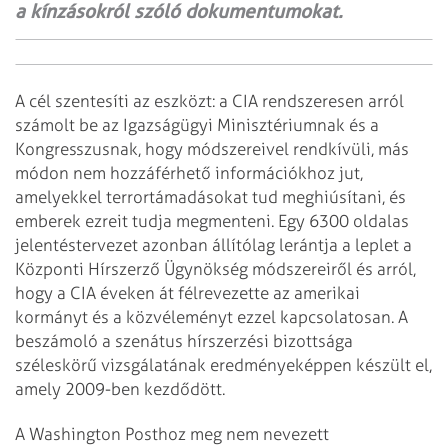
a kínzásokról szóló dokumentumokat.
A cél szentesíti az eszközt: a CIA rendszeresen arról
számolt be az Igazságügyi Minisztériumnak és a
Kongresszusnak, hogy módszereivel rendkívüli, más
módon nem hozzáférhető információkhoz jut,
amelyekkel terrortámadásokat tud meghiúsítani, és
emberek ezreit tudja megmenteni. Egy 6300 oldalas
jelentéstervezet azonban állítólag lerántja a leplet a
Központi Hírszerző Ügynökség módszereiről és arról,
hogy a CIA éveken át félrevezette az amerikai
kormányt és a közvéleményt ezzel kapcsolatosan. A
beszámoló a szenátus hírszerzési bizottsága
széleskörű vizsgálatának eredményeképpen készült el,
amely 2009-ben kezdődött.
A Washington Posthoz meg nem nevezett