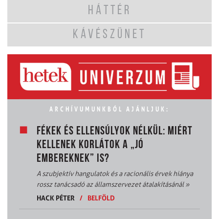
HÁTTÉR
KÁVÉSZÜNET
ARCHÍVUMUNKBÓL AJÁNLJUK:
FÉKEK ÉS ELLENSÚLYOK NÉLKÜL: MIÉRT
KELLENEK KORLÁTOK A „JÓ
EMBEREKNEK” IS?
A szubjektív hangulatok és a racionális érvek hiánya
rossz tanácsadó az államszervezet átalakításánál
»
HACK PÉTER
/
BELFÖLD