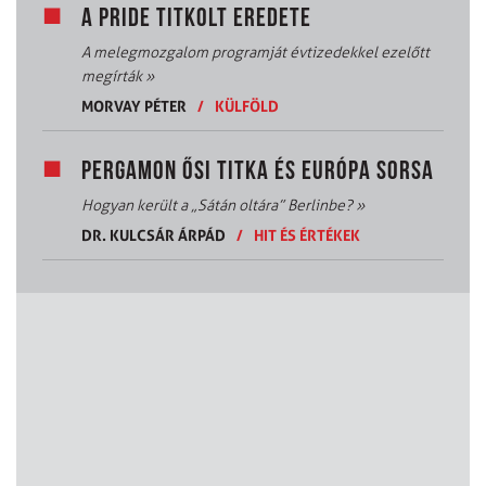
A PRIDE TITKOLT EREDETE
A melegmozgalom programját évtizedekkel ezelőtt
megírták
»
MORVAY PÉTER
/
KÜLFÖLD
PERGAMON ŐSI TITKA ÉS EURÓPA SORSA
Hogyan került a „Sátán oltára” Berlinbe?
»
DR. KULCSÁR ÁRPÁD
/
HIT ÉS ÉRTÉKEK