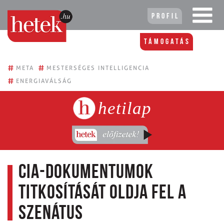
Profil
Támogatás
#
#
META
MESTERSÉGES INTELLIGENCIA
#
ENERGIAVÁLSÁG
hetilap
CIA-dokumentumok
titkosítását oldja fel a
szenátus