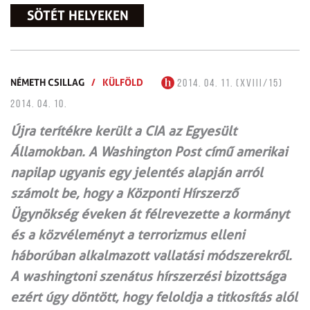
SÖTÉT HELYEKEN
NÉMETH CSILLAG
/
KÜLFÖLD
2014. 04. 11. (XVIII/15)
2014. 04. 10.
Újra terítékre került a CIA az Egyesült
Államokban. A Washington Post című amerikai
napilap ugyanis egy jelentés alapján arról
számolt be, hogy a Központi Hírszerző
Ügynökség éveken át félrevezette a kormányt
és a közvéleményt a terrorizmus elleni
háborúban alkalmazott vallatási módszerekről.
A washingtoni szenátus hírszerzési bizottsága
ezért úgy döntött, hogy feloldja a titkosítás alól