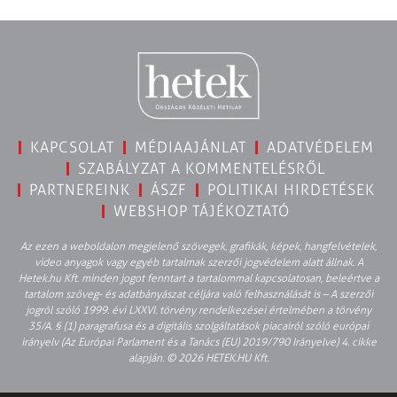
KAPCSOLAT
MÉDIAAJÁNLAT
ADATVÉDELEM
SZABÁLYZAT A KOMMENTELÉSRŐL
PARTNEREINK
ÁSZF
POLITIKAI HIRDETÉSEK
WEBSHOP TÁJÉKOZTATÓ
Az ezen a weboldalon megjelenő szövegek, grafikák, képek, hangfelvételek,
video anyagok vagy egyéb tartalmak szerzői jogvédelem alatt állnak. A
Hetek.hu Kft. minden jogot fenntart a tartalommal kapcsolatosan, beleértve a
tartalom szöveg- és adatbányászat céljára való felhasználását is – A szerzői
jogról szóló 1999. évi LXXVI. törvény rendelkezései értelmében a törvény
35/A. § (1) paragrafusa és a digitális szolgáltatások piacairól szóló európai
irányelv (Az Európai Parlament és a Tanács (EU) 2019/790 Irányelve) 4. cikke
alapján. © 2026 HETEK.HU Kft.