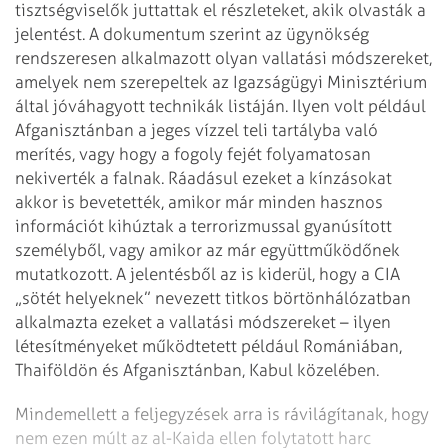
tisztségviselők juttattak el részleteket, akik olvasták a
jelentést. A dokumentum szerint az ügynökség
rendszeresen alkalmazott olyan vallatási módszereket,
amelyek nem szerepeltek az Igazságügyi Minisztérium
által jóváhagyott technikák listáján. Ilyen volt például
Afganisztánban a jeges vízzel teli tartályba való
merítés, vagy hogy a fogoly fejét folyamatosan
nekiverték a falnak. Ráadásul ezeket a kínzásokat
akkor is bevetették, amikor már minden hasznos
információt kihúztak a terrorizmussal gyanúsított
személyből, vagy amikor az már együttműködőnek
mutatkozott. A jelentésből az is kiderül, hogy a CIA
„sötét helyeknek” nevezett titkos börtönhálózatban
alkalmazta ezeket a vallatási módszereket – ilyen
létesítményeket működtetett például Romániában,
Thaiföldön és Afganisztánban, Kabul közelében.
Mindemellett a feljegyzések arra is rávilágítanak, hogy
nem ezen múlt az al-Kaida ellen folytatott harc