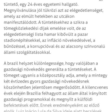
tüntető, egy 24 éves egyetemi hallgató.
Megnyilvánulása jól tükrözi azt az elégedetlenséget,
amely az elmúlt hetekben az utcákon
manifesztálódott. A tüntetésekhez a szikra a
tömegközlekedési díjak emelése volt, de az
elégedetlenségi lista hamar kibővült a pazar
stadionépítésekkel, az infláció növekedésével, a
bűnözéssel, a korrupcióval és az alacsony színvonalú
állami szolgáltatásokkal.
A brazil helyzet különlegessége, hogy valójában a
gazdasági növekedés generálta a tüntetéseket. A
tömeget ugyanis a középosztály adja, amely a mintegy
két évtizedes gyors gazdasági növekedésnek
köszönhetően jelentősen megerősödött. A kilencvenes
évek elején Brazília felhagyott az állam által irányított
gazdasági programokkal és megnyílt a külföldi
befektetések előtt. Ennek eredményeként az előző
elnök, Luiz Inácio Lula da Silva ideje alatt becslések