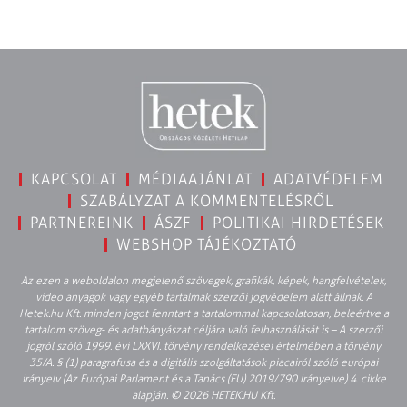
KAPCSOLAT
MÉDIAAJÁNLAT
ADATVÉDELEM
SZABÁLYZAT A KOMMENTELÉSRŐL
PARTNEREINK
ÁSZF
POLITIKAI HIRDETÉSEK
WEBSHOP TÁJÉKOZTATÓ
Az ezen a weboldalon megjelenő szövegek, grafikák, képek, hangfelvételek,
video anyagok vagy egyéb tartalmak szerzői jogvédelem alatt állnak. A
Hetek.hu Kft. minden jogot fenntart a tartalommal kapcsolatosan, beleértve a
tartalom szöveg- és adatbányászat céljára való felhasználását is – A szerzői
jogról szóló 1999. évi LXXVI. törvény rendelkezései értelmében a törvény
35/A. § (1) paragrafusa és a digitális szolgáltatások piacairól szóló európai
irányelv (Az Európai Parlament és a Tanács (EU) 2019/790 Irányelve) 4. cikke
alapján. © 2026 HETEK.HU Kft.