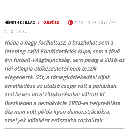
NÉMETH CSILLAG
/
KÜLFÖLD
2013. 06. 28. (XVII/26)
2013. 06. 27.
Hiába a nagy focikultusz, a brazilokat sem a
jelenleg zajló Konföderációs Kupa, sem a jövő
évi futball-világbajnokság, sem pedig a 2016-os
riói olimpia előkészületei nem teszik
elégedetté. Sőt, a tömegközlekedési díjak
emelkedése az utolsó csepp volt a pohárban,
ami heves utcai tiltakozásokat váltott ki.
Brazíliában a demokrácia 1988-as helyreállása
óta nem volt példa ilyen demonstrációkra,
amelyek időnként erőszakba torkolltak.