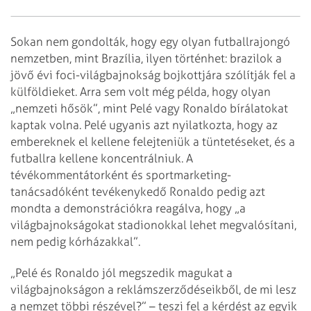
Sokan nem gondolták, hogy egy olyan futballrajongó
nemzetben, mint Brazília, ilyen történhet: brazilok a
jövő évi foci-világbajnokság bojkottjára szólítják fel a
külföldieket. Arra sem volt még példa, hogy olyan
„nemzeti hősök”, mint Pelé vagy Ronaldo bírálatokat
kaptak volna. Pelé ugyanis azt nyilatkozta, hogy az
embereknek el kellene felejteniük a tüntetéseket, és a
futballra kellene koncentrálniuk. A
tévékommentátorként és sportmarketing-
tanácsadóként tevékenykedő Ronaldo pedig azt
mondta a demonstrációkra reagálva, hogy „a
világbajnokságokat stadionokkal lehet megvalósítani,
nem pedig kórházakkal”.
„Pelé és Ronaldo jól megszedik magukat a
világbajnokságon a reklámszerződéseikből, de mi lesz
a nemzet többi részével?” – teszi fel a kérdést az egyik