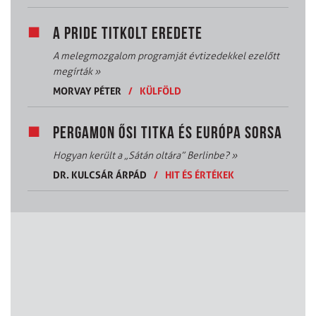
A PRIDE TITKOLT EREDETE
A melegmozgalom programját évtizedekkel ezelőtt
megírták
»
MORVAY PÉTER
/
KÜLFÖLD
PERGAMON ŐSI TITKA ÉS EURÓPA SORSA
Hogyan került a „Sátán oltára” Berlinbe?
»
DR. KULCSÁR ÁRPÁD
/
HIT ÉS ÉRTÉKEK