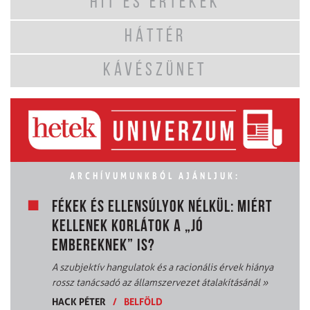
HIT ÉS ÉRTÉKEK
HÁTTÉR
KÁVÉSZÜNET
ARCHÍVUMUNKBÓL AJÁNLJUK:
FÉKEK ÉS ELLENSÚLYOK NÉLKÜL: MIÉRT
KELLENEK KORLÁTOK A „JÓ
EMBEREKNEK” IS?
A szubjektív hangulatok és a racionális érvek hiánya
rossz tanácsadó az államszervezet átalakításánál
»
HACK PÉTER
/
BELFÖLD