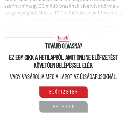
szerint mintegy 30 millió brazilnak sikerült kitörnie a
szegénységből. Most a 190 millió lakosnak több mint a
fele a középosztályhoz tartozik, akik közül sokan
életükben először külföldre is eljutnak. Azzal azonban,
hogy kitárult előttük a világ, eljött a felismerés is:
Brazíliában még sok mindennek kell változnia.
Tovább olvasná?
Ez egy cikk a hetilapból, amit online előfizetést
követően belépéssel elér.
Vagy vásárolja meg a lapot az újságárusoknál.
Előfizetek
Belépek