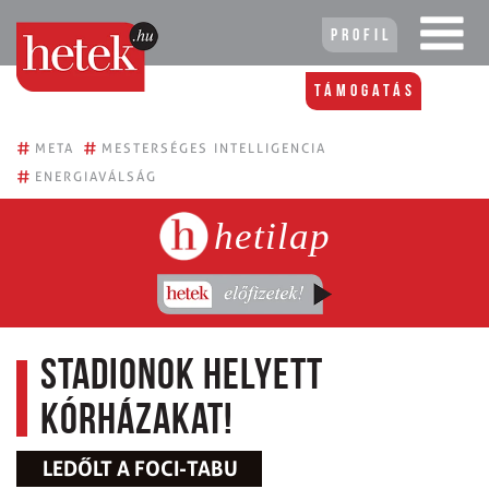
Profil
Támogatás
#
#
META
MESTERSÉGES INTELLIGENCIA
#
ENERGIAVÁLSÁG
hetilap
Stadionok helyett
kórházakat!
LEDŐLT A FOCI-TABU