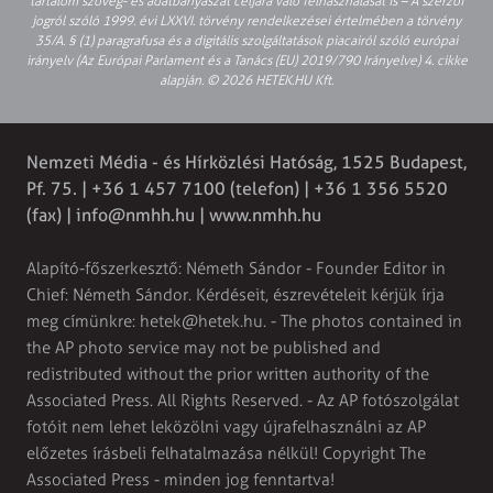
tartalom szöveg- és adatbányászat céljára való felhasználását is – A szerzői
jogról szóló 1999. évi LXXVI. törvény rendelkezései értelmében a törvény
35/A. § (1) paragrafusa és a digitális szolgáltatások piacairól szóló európai
irányelv (Az Európai Parlament és a Tanács (EU) 2019/790 Irányelve) 4. cikke
alapján. © 2026 HETEK.HU Kft.
Nemzeti Média - és Hírközlési Hatóság, 1525 Budapest,
Pf. 75. | +36 1 457 7100 (telefon) | +36 1 356 5520
(fax) |
info@nmhh.hu
| www.nmhh.hu
Alapító-főszerkesztő: Németh Sándor - Founder Editor in
Chief: Németh Sándor. Kérdéseit, észrevételeit kérjük írja
meg címünkre:
hetek@hetek.hu
. - The photos contained in
the AP photo service may not be published and
redistributed without the prior written authority of the
Associated Press. All Rights Reserved. - Az AP fotószolgálat
fotóit nem lehet leközölni vagy újrafelhasználni az AP
előzetes írásbeli felhatalmazása nélkül! Copyright The
Associated Press - minden jog fenntartva!