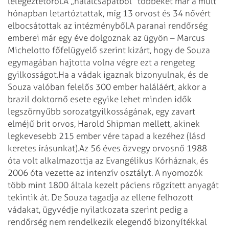
lélegeztetőről.
A „halálcsapatból” többeket már a múlt
hónapban letartóztattak, míg 13 orvost és 34 nővért
elbocsátottak az intézményből.
A paranai rendőrség
emberei már egy éve dolgoznak az ügyön – Marcus
Michelotto főfelügyelő szerint kizárt, hogy de Souza
egymagában hajtotta volna végre ezt a rengeteg
gyilkosságot.
Ha a vádak igaznak bizonyulnak, és de
Souza valóban felelős 300 ember haláláért, akkor a
brazil doktornő esete egyike lehet minden idők
legszörnyűbb sorozatgyilkosságának, egy zavart
elméjű brit orvos, Harold Shipman mellett, akinek
legkevesebb 215 ember vére tapad a kezéhez (lásd
keretes írásunkat).
Az 56 éves özvegy orvosnő 1988
óta volt alkalmazottja az Evangélikus Kórháznak, és
2006 óta vezette az intenzív osztályt. A nyomozók
több mint 1800 általa kezelt páciens rögzített anyagát
tekintik át. De Souza tagadja az ellene felhozott
vádakat, ügyvédje nyilatkozata szerint pedig a
rendőrség nem rendelkezik elegendő bizonyítékkal