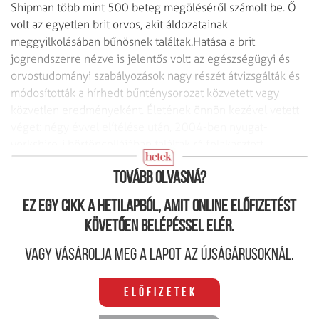
Shipman több mint 500 beteg megöléséről számolt be. Ő
volt az egyetlen brit orvos, akit áldozatainak
meggyilkolásában bűnösnek találtak.Hatása a brit
jogrendszerre nézve is jelentős volt: az egészségügyi és
orvostudományi szabályozások nagy részét átvizsgálták és
módosították a hírhedt bűnténysorozat közvetett vagy
közvetlen eredményeként. Életének önnön kezével vetett
véget: négy évvel elítélése után, 2004-ben nyugat-
yorkshire-i börtöncellájában találtak rá felakasztott
holttestére. (D. F.)
Tovább olvasná?
Ez egy cikk a hetilapból, amit online előfizetést
követően belépéssel elér.
Vagy vásárolja meg a lapot az újságárusoknál.
Előfizetek