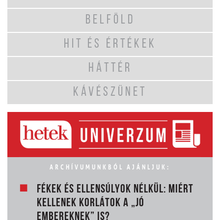
BELFÖLD
HIT ÉS ÉRTÉKEK
HÁTTÉR
KÁVÉSZÜNET
ARCHÍVUMUNKBÓL AJÁNLJUK:
FÉKEK ÉS ELLENSÚLYOK NÉLKÜL: MIÉRT
KELLENEK KORLÁTOK A „JÓ
EMBEREKNEK” IS?