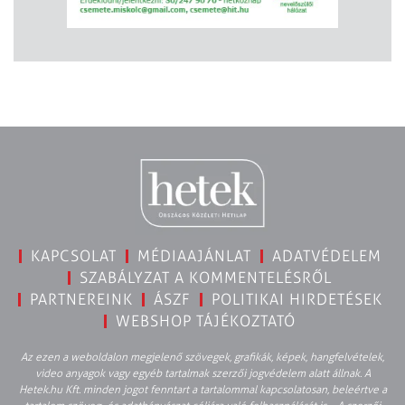
KAPCSOLAT
MÉDIAAJÁNLAT
ADATVÉDELEM
SZABÁLYZAT A KOMMENTELÉSRŐL
PARTNEREINK
ÁSZF
POLITIKAI HIRDETÉSEK
WEBSHOP TÁJÉKOZTATÓ
Az ezen a weboldalon megjelenő szövegek, grafikák, képek, hangfelvételek,
video anyagok vagy egyéb tartalmak szerzői jogvédelem alatt állnak. A
Hetek.hu Kft. minden jogot fenntart a tartalommal kapcsolatosan, beleértve a