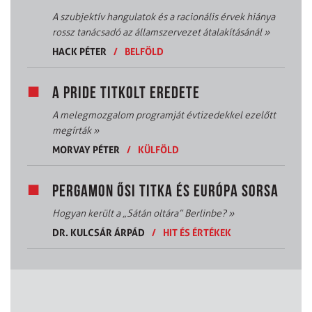
A szubjektív hangulatok és a racionális érvek hiánya
rossz tanácsadó az államszervezet átalakításánál
»
HACK PÉTER
/
BELFÖLD
A PRIDE TITKOLT EREDETE
A melegmozgalom programját évtizedekkel ezelőtt
megírták
»
MORVAY PÉTER
/
KÜLFÖLD
PERGAMON ŐSI TITKA ÉS EURÓPA SORSA
Hogyan került a „Sátán oltára” Berlinbe?
»
DR. KULCSÁR ÁRPÁD
/
HIT ÉS ÉRTÉKEK