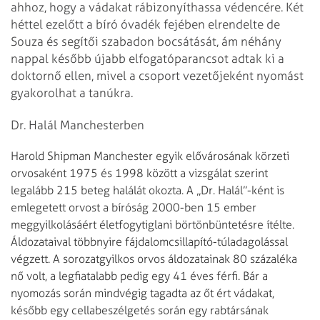
ahhoz, hogy a vádakat rábizonyíthassa véden­cére. Két
héttel ezelőtt a bíró óvadék fejében elrendelte de
Souza és segítői szabadon bocsátását, ám néhány
nappal később újabb elfogatóparancsot adtak ki a
doktornő ellen, mivel a csoport vezetőjeként nyomást
gyakorolhat a tanúkra.
Dr. Halál Manchesterben
Harold Shipman Manchester egyik elővárosának körzeti
orvosaként 1975 és 1998 között a vizsgálat szerint
legalább 215 beteg halálát okozta. A „Dr. Halál”-ként is
emlegetett orvost a bíróság 2000-ben 15 ember
meggyilkolásáért életfogytiglani börtönbüntetésre ítélte.
Áldozataival többnyire fájdalomcsillapító-túladagolással
végzett. A sorozatgyilkos orvos áldozatainak 80 százaléka
nő volt, a legfiatalabb pedig egy 41 éves férfi. Bár a
nyomozás során mindvégig tagadta az őt ért vádakat,
később egy cellabeszélgetés során egy rabtársának