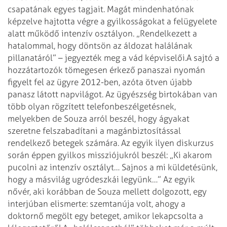
csapatának egyes tagjait. Magát mindenhatónak
képzelve hajtotta végre a gyilkosságokat a felügyelete
alatt működő intenzív osztályon. „Rendelkezett a
hatalommal, hogy döntsön az áldozat halálának
pillanatáról” – jegyezték meg a vád képviselői.
A sajtó a
hozzátartozók tömegesen érkező panaszai nyomán
figyelt fel az ügyre 2012-ben, azóta ötven újabb
panasz látott napvilágot. Az ügyészség birtokában van
több olyan rögzített telefonbeszélgetésnek,
melyekben de Souza arról beszél, hogy ágyakat
szeretne felszabadítani a magánbiztosítással
rendelkező betegek számára. Az egyik ilyen diskurzus
során éppen gyilkos missziójukról beszél: „Ki akarom
pucolni az intenzív osztályt… Sajnos a mi küldetésünk,
hogy a másvilág ugródeszkái legyünk…” Az egyik
nővér, aki korábban de Souza mellett dolgozott, egy
interjúban elismerte: szemtanúja volt, ahogy a
doktornő megölt egy beteget, amikor lekapcsolta a