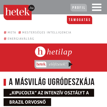
Profil
Támogatás
#
#
META
MESTERSÉGES INTELLIGENCIA
#
ENERGIAVÁLSÁG
hetilap
A másvilág ugródeszkája
„KIPUCOLTA” AZ INTENZÍV OSZTÁLYT A
BRAZIL ORVOSNŐ