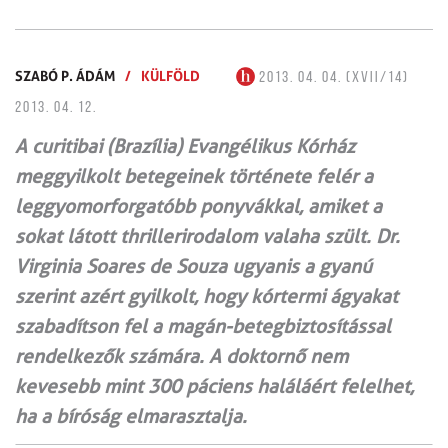
SZABÓ P. ÁDÁM
/
KÜLFÖLD
2013. 04. 04. (XVII/14)
2013. 04. 12.
A curitibai (Brazília) Evangélikus Kórház
meggyilkolt betegeinek története felér a
leggyomorforgatóbb ponyvákkal, amiket a
sokat látott thrillerirodalom valaha szült. Dr.
Virginia Soares de Souza ugyanis a gyanú
szerint azért gyilkolt, hogy kórtermi ágyakat
szabadítson fel a magán-betegbiztosítással
rendelkezők számára. A doktornő nem
kevesebb mint 300 páciens haláláért felelhet,
ha a bíróság elmarasztalja.