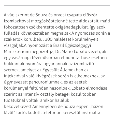
A vád szerint de Sou­za és orvosi csapata először
izomlazítóval mozgásképtelenné tette áldozatait, majd
fokozatosan csökkentette oxigénadagjukat, így azok
fulladás következtében meghaltak.
A nyomozás során a
szakértők körülbelül 300 haláleset körülményeit
vizsgálják.
A nyomozást a Brazil Egészségügyi
Minisztérium megbízottja, Dr. Mario Lobato vezeti, aki
egy va­sárnapi tévéműsorban elmondta: húsz esetben
bukkantak nyomára ugyanannak az izomlazító
szernek, amelyet az Egyesült Államokban az
injekcióval való kivégzések során is alkalmaznak, az
úgynevezett pancuroniumnak, és az esetek
körülményei feltűnően hasonlóak. Lobato elmondása
szerint az intenzív osztály betegei közül többen
tudatuknál voltak, amikor haláluk
bekövetkezett.
Amennyiben de Souza éppen „házon
kívül” tartózkodott, telefonon keresztül instruálta