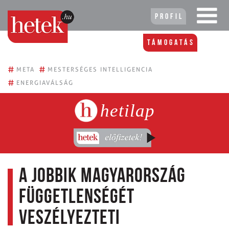
Profil
Támogatás
#
#
META
MESTERSÉGES INTELLIGENCIA
#
ENERGIAVÁLSÁG
hetilap
A Jobbik Magyarország
függetlenségét
veszélyezteti