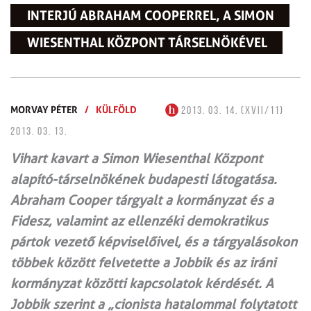
INTERJÚ ABRAHAM COOPERREL, A SIMON
WIESENTHAL KÖZPONT TÁRSELNÖKÉVEL
MORVAY PÉTER
/
KÜLFÖLD
2013. 03. 14. (XVII/11)
2013. 03. 13.
Vihart kavart a Simon Wiesenthal Központ
alapító-társelnökének budapesti látogatása.
Abraham Cooper tárgyalt a kormányzat és a
Fidesz, valamint az ellenzéki demokratikus
pártok vezető képviselőivel, és a tárgyalásokon
többek között felvetette a Jobbik és az iráni
kormányzat közötti kapcsolatok kérdését. A
Jobbik szerint a „cionista hatalommal folytatott