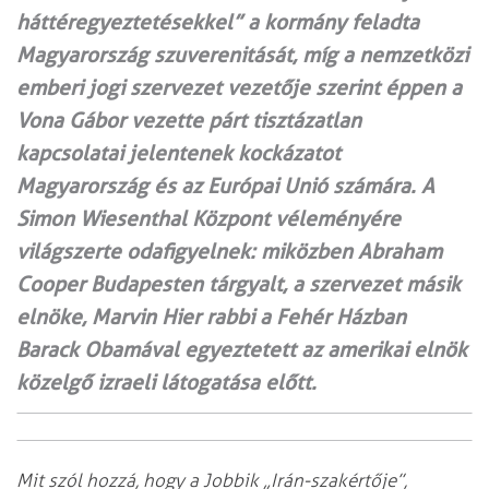
háttéregyeztetésekkel” a kormány feladta
Magyarország szuverenitását, míg a nemzetközi
emberi jogi szervezet vezetője szerint éppen a
Vona Gábor vezette párt tisztázatlan
kapcsolatai jelentenek kockázatot
Magyarország és az Európai Unió számára. A
Simon Wiesenthal Központ vélemé­nyére
világszerte odafigyelnek: miközben Abraham
Cooper Buda­­­pes­ten tárgyalt, a szervezet másik
elnöke, Marvin Hier rabbi a Fehér Házban
Barack Obamával egyeztetett az amerikai elnök
közelgő izraeli látogatása előtt.
Mit szól hozzá, hogy a Jobbik „Irán-szakértője”,