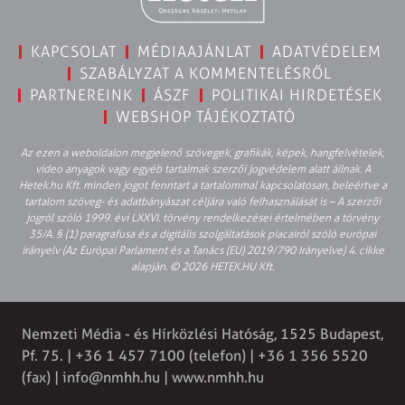
KAPCSOLAT
MÉDIAAJÁNLAT
ADATVÉDELEM
SZABÁLYZAT A KOMMENTELÉSRŐL
PARTNEREINK
ÁSZF
POLITIKAI HIRDETÉSEK
WEBSHOP TÁJÉKOZTATÓ
Az ezen a weboldalon megjelenő szövegek, grafikák, képek, hangfelvételek,
video anyagok vagy egyéb tartalmak szerzői jogvédelem alatt állnak. A
Hetek.hu Kft. minden jogot fenntart a tartalommal kapcsolatosan, beleértve a
tartalom szöveg- és adatbányászat céljára való felhasználását is – A szerzői
jogról szóló 1999. évi LXXVI. törvény rendelkezései értelmében a törvény
35/A. § (1) paragrafusa és a digitális szolgáltatások piacairól szóló európai
irányelv (Az Európai Parlament és a Tanács (EU) 2019/790 Irányelve) 4. cikke
alapján. © 2026 HETEK.HU Kft.
Nemzeti Média - és Hírközlési Hatóság, 1525 Budapest,
Pf. 75. | +36 1 457 7100 (telefon) | +36 1 356 5520
(fax) |
info@nmhh.hu
| www.nmhh.hu