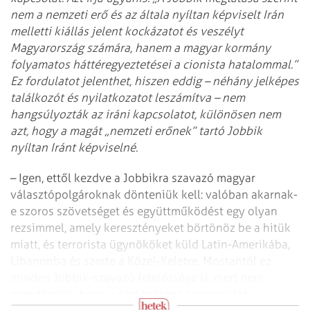
nem a nemzeti erő és az általa nyíltan képviselt Irán
melletti kiállás jelent kockázatot és veszélyt
Magyarország számára, hanem a magyar kormány
folyamatos háttér­egyeztetései a cionista hatalommal.”
Ez fordulatot jelenthet, hiszen eddig – néhány jelképes
találkozót és nyilatkozatot leszámítva – nem
hangsúlyozták az iráni kapcsolatot, különösen nem
azt, hogy a magát „nemzeti erőnek” tartó Jobbik
nyíltan Iránt képviselné.
– Igen, ettől kezdve a Jobbikra szavazó magyar
választópolgároknak dönteniük kell: valóban akarnak-
e szoros szövetséget és együttműködést egy olyan
rezsimmel, amely keresztényeket börtönöz be a hitük
miatt, és terrorista ügy­nököket küld Latin-Amerikába,
Libanonba és szerte a Közel-Keletre. Mostantól ez
minden Jobbik-szavazó felelőssége is, mert nem
mondhatják, hogy a párt titkolná kapcsolatát a