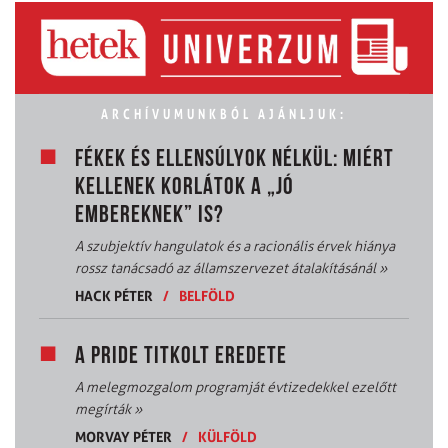
ARCHÍVUMUNKBÓL AJÁNLJUK:
FÉKEK ÉS ELLENSÚLYOK NÉLKÜL: MIÉRT
KELLENEK KORLÁTOK A „JÓ
EMBEREKNEK” IS?
A szubjektív hangulatok és a racionális érvek hiánya
rossz tanácsadó az államszervezet átalakításánál
»
HACK PÉTER
/
BELFÖLD
A PRIDE TITKOLT EREDETE
A melegmozgalom programját évtizedekkel ezelőtt
megírták
»
MORVAY PÉTER
/
KÜLFÖLD