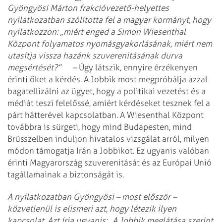
Gyöngyösi Márton frakcióvezető-helyettes
nyilatkozatban szólította fel a magyar kormányt, hogy
nyilatkozzon: „miért enged a Simon Wiesenthal
Központ folyamatos nyomásgyakorlásának, miért nem
utasítja vissza hazánk szuverenitásának durva
megsértését?”
– Úgy látszik, ennyire érzékenyen
érinti őket a kérdés. A Jobbik most megpróbálja azzal
bagatellizálni az ügyet, hogy a politikai vezetést és a
médiát teszi felelőssé, amiért kérdéseket tesznek fel a
párt hátterével kapcsolatban. A Wiesenthal Központ
továbbra is sürgeti, hogy mind Budapesten, mind
Brüsszelben induljon hivatalos vizsgálat arról, milyen
módon támogatja Irán a Jobbikot. Ez ugyanis valóban
érinti Magyarország szuverenitását és az Európai Unió
tagállamainak a biztonságát is.
A nyilatkozatban Gyöngyösi – most először –
közvetlenül is elismeri azt, hogy létezik ilyen
kapcsolat. Azt írja ugyanis: „A Jobbik meglátása szerint