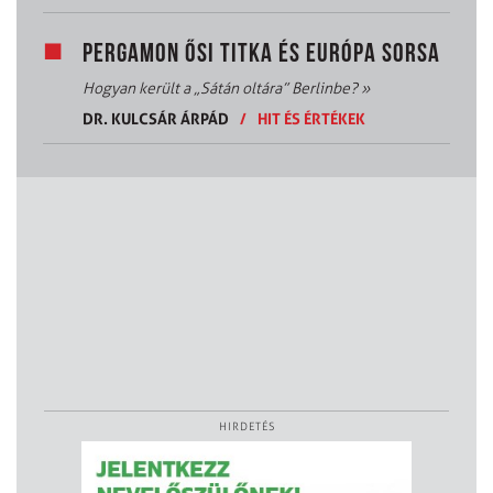
PERGAMON ŐSI TITKA ÉS EURÓPA SORSA
Hogyan került a „Sátán oltára” Berlinbe?
»
DR. KULCSÁR ÁRPÁD
/
HIT ÉS ÉRTÉKEK
HIRDETÉS