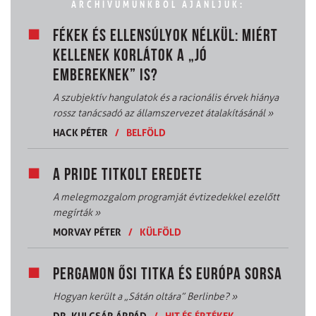
ARCHÍVUMUNKBÓL AJÁNLJUK:
FÉKEK ÉS ELLENSÚLYOK NÉLKÜL: MIÉRT
KELLENEK KORLÁTOK A „JÓ
EMBEREKNEK” IS?
A szubjektív hangulatok és a racionális érvek hiánya
rossz tanácsadó az államszervezet átalakításánál
»
HACK PÉTER
/
BELFÖLD
A PRIDE TITKOLT EREDETE
A melegmozgalom programját évtizedekkel ezelőtt
megírták
»
MORVAY PÉTER
/
KÜLFÖLD
PERGAMON ŐSI TITKA ÉS EURÓPA SORSA
Hogyan került a „Sátán oltára” Berlinbe?
»
DR. KULCSÁR ÁRPÁD
/
HIT ÉS ÉRTÉKEK