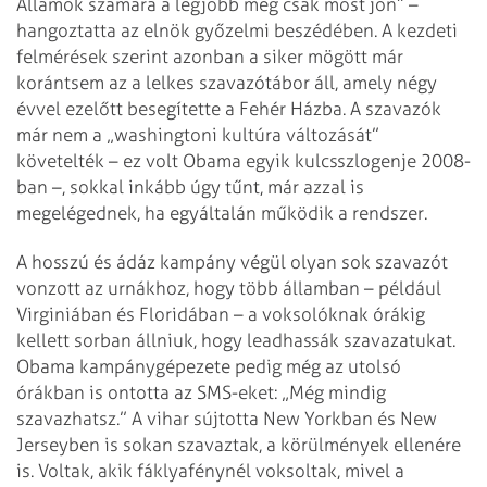
Államok számára a legjobb még csak most jön” –
hangoztatta az elnök győzelmi beszédében. A kezdeti
felmérések szerint azonban a siker mögött már
korántsem az a lelkes szavazótábor áll, amely négy
évvel ezelőtt besegítette a Fehér Házba. A szavazók
már nem a „washingtoni kultúra változását”
követelték – ez volt Obama egyik kulcsszlogenje 2008-
ban –, sokkal inkább úgy tűnt, már azzal is
megelégednek, ha egyáltalán működik a rendszer.
A hosszú és ádáz kampány végül olyan sok szavazót
vonzott az urnákhoz, hogy több államban – például
Virginiában és Floridában – a voksolóknak órákig
kellett sorban állniuk, hogy leadhassák szavazatukat.
Obama kampánygépezete pedig még az utolsó
órákban is ontotta az SMS-eket: „Még mindig
szavazhatsz.” A vihar sújtotta New Yorkban és New
Jerseyben is sokan szavaztak, a körülmények ellenére
is. Voltak, akik fáklyafénynél voksoltak, mivel a