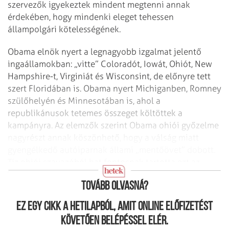
szervezők igyekeztek mindent megtenni annak
érdekében, hogy mindenki eleget tehessen
állampolgári kötelességének.
Obama elnök nyert a legnagyobb izgalmat jelentő
ingaállamokban: „vitte” Coloradót, Iowát, Ohiót, New
Hampshire-t, Virginiát és Wisconsint, de előnyre tett
szert Floridában is. Obama nyert Michiganben, Romney
szülőhelyén és Minnesotában is, ahol a
republikánusok tetemes összeget költöttek a
kampányra. Az elemzők szerint Obama ohiói győzelme
nagyrészt annak köszönhető, hogy a válság miatt
gyengélkedő autóiparnak állami „mentőövet” dobott.
Tíz ohiói szavazóból hat fontosnak tartotta ezt az
intézkedést.
Tovább olvasná?
Ez egy cikk a hetilapból, amit online előfizetést
követően belépéssel elér.