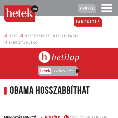
Profil
Támogatás
#
#
META
MESTERSÉGES INTELLIGENCIA
#
ENERGIAVÁLSÁG
hetilap
Obama hosszabbíthat
MUNKATÁRSUNKTÓL
/
KÜLFÖLD
2012. 11. 09. (XVI/45)