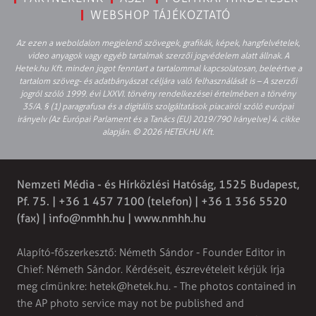
WEBSHOP TÁJÉKOZTATÓ
Az ezen a weboldalon megjelenő szövegek, grafikák, képek, hangfelvételek,
video anyagok vagy egyéb tartalmak szerzői jogvédelem alatt állnak. A
Hetek.hu Kft. minden jogot fenntart a tartalommal kapcsolatosan, beleértve a
tartalom szöveg- és adatbányászat céljára való felhasználását is – A szerzői
jogról szóló 1999. évi LXXVI. törvény rendelkezései értelmében a törvény
35/A. § (1) paragrafusa és a digitális szolgáltatások piacairól szóló európai
irányelv (Az Európai Parlament és a Tanács (EU) 2019/790 Irányelve) 4. cikke
alapján. © 2026 HETEK.HU Kft.
Nemzeti Média - és Hírközlési Hatóság, 1525 Budapest,
Pf. 75. | +36 1 457 7100 (telefon) | +36 1 356 5520
(fax) |
info@nmhh.hu
| www.nmhh.hu
Alapító-főszerkesztő: Németh Sándor - Founder Editor in
Chief: Németh Sándor. Kérdéseit, észrevételeit kérjük írja
meg címünkre:
hetek@hetek.hu
. - The photos contained in
the AP photo service may not be published and