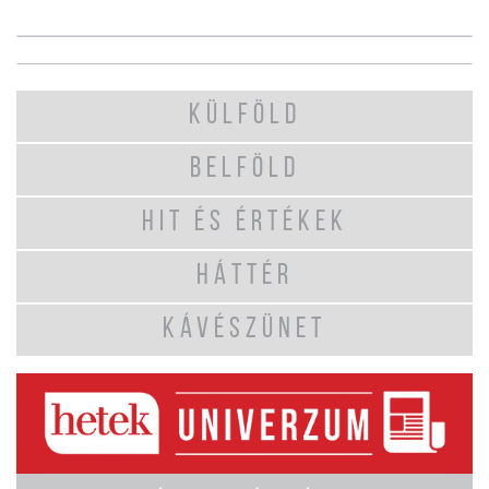
KÜLFÖLD
BELFÖLD
HIT ÉS ÉRTÉKEK
HÁTTÉR
KÁVÉSZÜNET