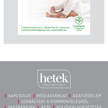
KAPCSOLAT
MÉDIAAJÁNLAT
ADATVÉDELEM
SZABÁLYZAT A KOMMENTELÉSRŐL
PARTNEREINK
ÁSZF
POLITIKAI HIRDETÉSEK