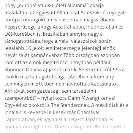
hogy „európai stílusú jóléti állammá” akarja
átalakítani az Egyesült Államokat.
Az észak- és nyugat-
európai országokban is hasonlóan magas Obama
népszerűsége, ahogy Ausztráliában, Indonéziában és
Dél-Koreában is. Brazíliában annyira nagy a
támogatottsága, hogy a helyi választások során
legalább 16 jelölt említette meg a jelenlegi elnök
nevét saját kampányában.
Több országban azonban
romlott az elnök megítélése. Kenyában például,
ahonnan Obama apja származik, 87 százalékról 66-ra
csökkent a támogatottsága. „Az Obama-kormány
semmilyen mértékben nem javította a kapcsolatot
Afrikával, sem gazdasági, sem társadalmi
szempontból” – nyilatkozta Dann Mwangi kenyai
ügyvéd az okokról a The Standardnak. A mexikóiak és a
kínaiak is kevésbé lelkesek már Obamával
kapcsolatban, és ugyanez a helyzet Japánban és
Spanyolországban is.
Oroszországban Obama nyerne