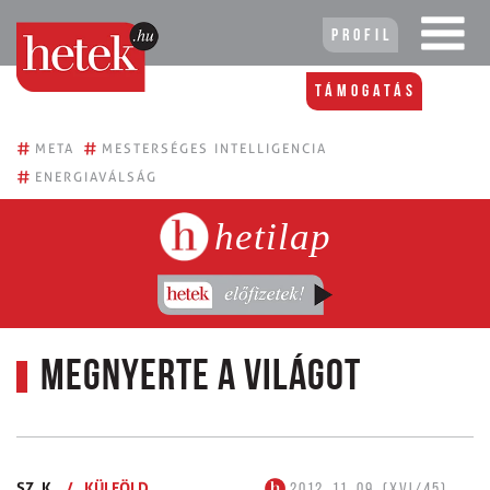
Profil
Támogatás
#
#
META
MESTERSÉGES INTELLIGENCIA
#
ENERGIAVÁLSÁG
hetilap
Megnyerte a világot
SZ. K.
/
KÜLFÖLD
2012. 11. 09. (XVI/45)