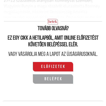
27–12 százalékos arányban Romneyval szemben;
Vlagyimir Putyin a maga részéről elutasította Romney
megállapítását, miszerint Oroszország Amerika
legnagyobb geopolitikai ellenfele, Obamáról pedig azt
állította, hogy „egy nagyon őszinte ember”.
Tovább olvasná?
Ez egy cikk a hetilapból, amit online előfizetést
követően belépéssel elér.
Vagy vásárolja meg a lapot az újságárusoknál.
Előfizetek
Belépek