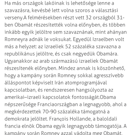
Ha más országok lakóinak is lehetősége lenne a
szavazásra, kevésbé lett volna szoros a választási
verseny.
A felmérésekben részt vett 32 országból 31-
ben Obamát részesítették volna előnyben, és többen
inkább egyik jelöltre sem szavaznának, mint ahányan
Romneyra adnák le voksukat. Egyedül Izraelben volt
más a helyzet: az izraeliek 52 százaléka szavazna a
republikánus jelöltre, és csak negyedük Obamára.
Ugyanakkor az arab származású izraeliek Obamát
részesítenék előnyben. Mindez annak is köszönhető,
hogy a kampány során Romney sokkal agresszívebb
álláspontot képviselt Irán atomprogramjával
kapcsolatban, és rendszeresen hangsúlyozta az
amerikai–izraeli kapcsolatok fontosságát.
Obama
népszerűsége Franciaországban a legnagyobb, ahol a
megkérdezettek 70-90 százaléka támogatná a
demokrata jelöltet. Franςois Hollande, a baloldali
francia elnök Obama egyik legnagyobb támogatója. A
kampány során Romney azzal vádolta meg Obamát,