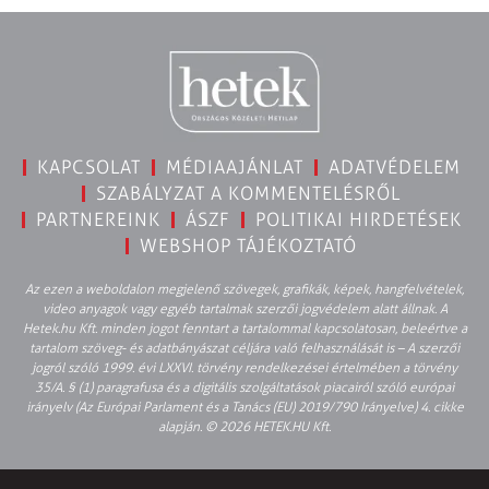
KAPCSOLAT
MÉDIAAJÁNLAT
ADATVÉDELEM
SZABÁLYZAT A KOMMENTELÉSRŐL
PARTNEREINK
ÁSZF
POLITIKAI HIRDETÉSEK
WEBSHOP TÁJÉKOZTATÓ
Az ezen a weboldalon megjelenő szövegek, grafikák, képek, hangfelvételek,
video anyagok vagy egyéb tartalmak szerzői jogvédelem alatt állnak. A
Hetek.hu Kft. minden jogot fenntart a tartalommal kapcsolatosan, beleértve a
tartalom szöveg- és adatbányászat céljára való felhasználását is – A szerzői
jogról szóló 1999. évi LXXVI. törvény rendelkezései értelmében a törvény
35/A. § (1) paragrafusa és a digitális szolgáltatások piacairól szóló európai
irányelv (Az Európai Parlament és a Tanács (EU) 2019/790 Irányelve) 4. cikke
alapján. © 2026 HETEK.HU Kft.