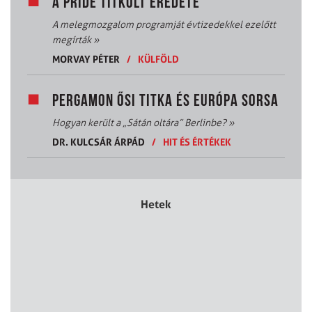
A PRIDE TITKOLT EREDETE
A melegmozgalom programját évtizedekkel ezelőtt
megírták
»
MORVAY PÉTER
/
KÜLFÖLD
PERGAMON ŐSI TITKA ÉS EURÓPA SORSA
Hogyan került a „Sátán oltára” Berlinbe?
»
DR. KULCSÁR ÁRPÁD
/
HIT ÉS ÉRTÉKEK
Hetek