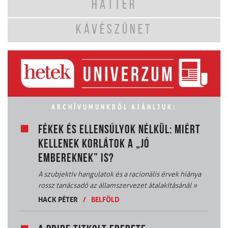
HÁTTÉR
KÁVÉSZÜNET
ARCHÍVUMUNKBÓL AJÁNLJUK:
FÉKEK ÉS ELLENSÚLYOK NÉLKÜL: MIÉRT
KELLENEK KORLÁTOK A „JÓ
EMBEREKNEK” IS?
A szubjektív hangulatok és a racionális érvek hiánya
rossz tanácsadó az államszervezet átalakításánál
»
HACK PÉTER
/
BELFÖLD