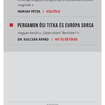
megírták
»
MORVAY PÉTER
/
KÜLFÖLD
PERGAMON ŐSI TITKA ÉS EURÓPA SORSA
Hogyan került a „Sátán oltára” Berlinbe?
»
DR. KULCSÁR ÁRPÁD
/
HIT ÉS ÉRTÉKEK
HIRDETÉS