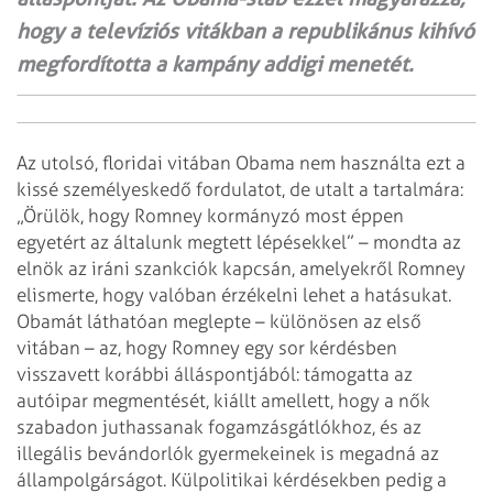
hogy a televíziós vitákban a republikánus kihívó
megfordította a kampány addigi menetét.
Az utolsó, floridai vitában Obama nem használta ezt a
kissé személyeskedő fordulatot, de utalt a tartalmára:
„Örülök, hogy Romney kormányzó most éppen
egyetért az általunk megtett lépésekkel” – mondta az
elnök az iráni szankciók kapcsán, amelyekről Romney
elismerte, hogy valóban érzékelni lehet a hatásukat.
Obamát láthatóan meglepte – különösen az első
vitában – az, hogy Romney egy sor kérdésben
visszavett korábbi álláspontjából: támogatta az
autóipar megmentését, kiállt amellett, hogy a nők
szabadon juthassanak fogamzásgátlókhoz, és az
illegális bevándorlók gyermekeinek is megadná az
állampolgárságot. Külpolitikai kérdésekben pedig a