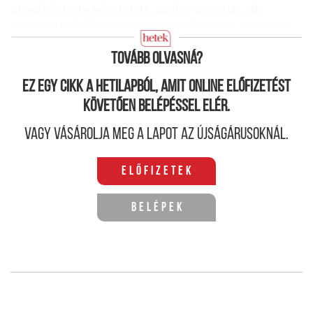
az »elnöki vita tekintetet«, amikor udvarias, de
hitetlenkedő félmosollyal nézte ellenfelét, miközben
az időnként türelmetlenül sorolta érveit.”
Tovább olvasná?
Ez egy cikk a hetilapból, amit online előfizetést
követően belépéssel elér.
Vagy vásárolja meg a lapot az újságárusoknál.
Előfizetek
Belépek