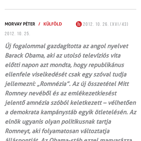
MORVAY PÉTER
/
KÜLFÖLD
2012. 10. 26. (XVI/43)
2012. 10. 25.
Új fogalommal gazdagította az angol nyelvet
Barack Obama, aki az utolsó televíziós vita
előtti napon azt mondta, hogy republikánus
ellenfele viselkedését csak egy szóval tudja
jellemezni: „Romnézia”. Az új összetétel Mitt
Romney nevéből és az emlékezetkiesést
jelentő amnézia szóból keletkezett – vélhetően
a demokrata kampánystáb egyik ötletelésén. Az
elnök ugyanis olyan politikusnak tartja
Romneyt, aki folyamatosan változtatja
álláspontját. Az Obama-stáb ezzel magyarázza,