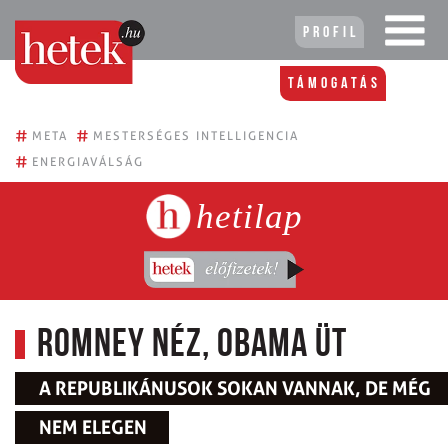
Profil
Támogatás
#
#
META
MESTERSÉGES INTELLIGENCIA
#
ENERGIAVÁLSÁG
hetilap
Romney néz, Obama üt
A REPUBLIKÁNUSOK SOKAN VANNAK, DE MÉG
NEM ELEGEN