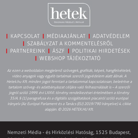
KAPCSOLAT
MÉDIAAJÁNLAT
ADATVÉDELEM
SZABÁLYZAT A KOMMENTELÉSRŐL
PARTNEREINK
ÁSZF
POLITIKAI HIRDETÉSEK
WEBSHOP TÁJÉKOZTATÓ
Az ezen a weboldalon megjelenő szövegek, grafikák, képek, hangfelvételek,
video anyagok vagy egyéb tartalmak szerzői jogvédelem alatt állnak. A
Hetek.hu Kft. minden jogot fenntart a tartalommal kapcsolatosan, beleértve a
tartalom szöveg- és adatbányászat céljára való felhasználását is – A szerzői
jogról szóló 1999. évi LXXVI. törvény rendelkezései értelmében a törvény
35/A. § (1) paragrafusa és a digitális szolgáltatások piacairól szóló európai
irányelv (Az Európai Parlament és a Tanács (EU) 2019/790 Irányelve) 4. cikke
alapján. © 2026 HETEK.HU Kft.
Nemzeti Média - és Hírközlési Hatóság, 1525 Budapest,