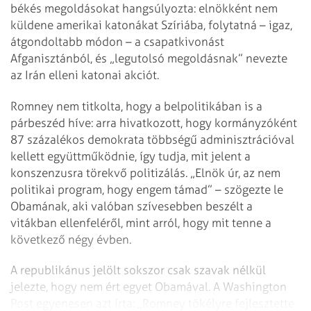
békés megoldásokat hangsúlyozta: elnökként nem
küldene amerikai katonákat Szíriába, folytatná – igaz,
átgondoltabb módon – a csapatkivonást
Afganisztánból, és „legutolsó megoldásnak” nevezte
az Irán elleni katonai akciót.
Romney nem titkolta, hogy a belpolitikában is a
párbeszéd híve: arra hivatkozott, hogy kormányzóként
87 százalékos demokrata többségű adminisztrációval
kellett együttműködnie, így tudja, mit jelent a
konszenzusra törekvő politizálás. „Elnök úr, az nem
politikai program, hogy engem támad” – szögezte le
Obamának, aki valóban szívesebben beszélt a
vitákban ellenfeléről, mint arról, hogy mit tenne a
következő négy évben.
A republikánus jelölt sokszor csak szavak nélkül
jelezte, hogy nem ért egyet Obamával. A Washington
Post egyenesen azt írta: „Romney tökélyre fejlesztette