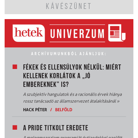
KÁVÉSZÜNET
ARCHÍVUMUNKBÓL AJÁNLJUK:
FÉKEK ÉS ELLENSÚLYOK NÉLKÜL: MIÉRT
KELLENEK KORLÁTOK A „JÓ
EMBEREKNEK” IS?
A szubjektív hangulatok és a racionális érvek hiánya
rossz tanácsadó az államszervezet átalakításánál
»
HACK PÉTER
/
BELFÖLD
A PRIDE TITKOLT EREDETE
A melegmozgalom programját évtizedekkel ezelőtt