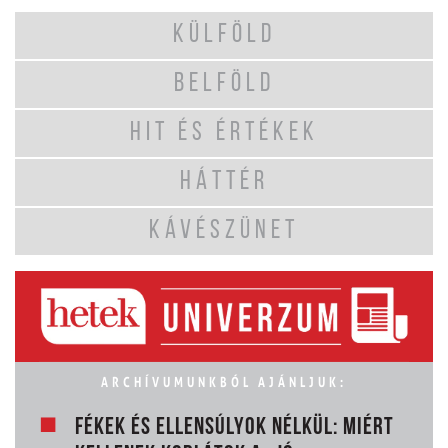
KÜLFÖLD
BELFÖLD
HIT ÉS ÉRTÉKEK
HÁTTÉR
KÁVÉSZÜNET
ARCHÍVUMUNKBÓL AJÁNLJUK:
FÉKEK ÉS ELLENSÚLYOK NÉLKÜL: MIÉRT