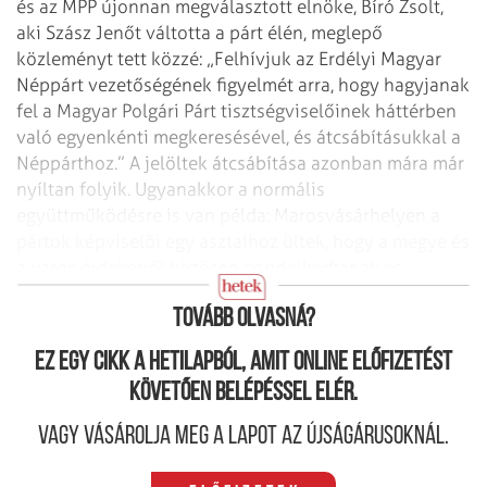
és az MPP újonnan megválasztott elnöke, Bíró Zsolt,
aki Szász Jenőt váltotta a párt élén, meglepő
közleményt tett közzé: „Felhívjuk az Erdélyi Magyar
Néppárt vezetőségének figyelmét arra, hogy hagyjanak
fel a Magyar Polgári Párt tisztségviselőinek háttérben
való egyenkénti megkeresésével, és átcsábításukkal a
Néppárthoz.” A jelöltek átcsábítása azonban mára már
nyíltan folyik. Ugyanakkor a normális
együttműködésre is van példa: Marosvásárhelyen a
pártok képviselői egy asztalhoz ültek, hogy a megye és
a város érdekeiről közösen gondolkodjanak és
döntsenek.
Tovább olvasná?
Ez egy cikk a hetilapból, amit online előfizetést
követően belépéssel elér.
Vagy vásárolja meg a lapot az újságárusoknál.