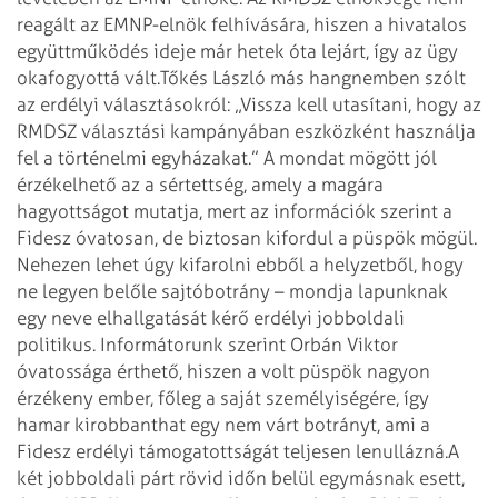
reagált az EMNP-elnök felhívására, hiszen a hivatalos
együttműködés ideje már hetek óta lejárt, így az ügy
okafogyottá vált.
Tőkés László más hangnemben szólt
az erdélyi választásokról: „Vissza kell utasítani, hogy az
RMDSZ választási kampányában eszközként használja
fel a történelmi egyházakat.” A mondat mögött jól
érzékelhető az a sértettség, amely a magára
hagyottságot mutatja, mert az információk szerint a
Fidesz óvatosan, de biztosan kifordul a püspök mögül.
Nehezen lehet úgy kifarolni ebből a helyzetből, hogy
ne legyen belőle sajtóbotrány – mondja lapunknak
egy neve elhallgatását kérő erdélyi jobboldali
politikus. Informátorunk szerint Orbán Viktor
óvatossága érthető, hiszen a volt püspök nagyon
érzékeny ember, főleg a saját személyiségére, így
hamar kirobbanthat egy nem várt botrányt, ami a
Fidesz erdélyi támogatottságát teljesen lenullázná.
A
két jobboldali párt rövid időn belül egymásnak esett,