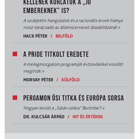
KELLENEK KORLÁTOK A „JÓ
EMBEREKNEK” IS?
A szubjektív hangulatok és a racionális érvek hiánya
rossz tanácsadó az államszervezet átalakításánál
»
HACK PÉTER
/
BELFÖLD
A PRIDE TITKOLT EREDETE
A melegmozgalom programját évtizedekkel ezelőtt
megírták
»
MORVAY PÉTER
/
KÜLFÖLD
PERGAMON ŐSI TITKA ÉS EURÓPA SORSA
Hogyan került a „Sátán oltára” Berlinbe?
»
DR. KULCSÁR ÁRPÁD
/
HIT ÉS ÉRTÉKEK