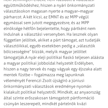
együttműködéshez, hiszen a nyári önkormányzati
választásokon magasan nyerte a magyar–magyar
párharcot. A két kicsi, az EMNT és az MPP végül
egymással sem jutott megegyezésre, és az MPP
elnöksége hétfőn bejelentette, hogy pártként nem
indulnak a választási versenyben. Ha lesznek olyan
független jelöltek, akiket a párt támogat, azt tudatják
választóikkal, egyéb esetekben pedig a „választók
bölcsességére” bízzák, melyik magyar jelöltet
támogatják.
A nyár eleji politikai fiaskó teljesen aláásta
a magyar politikai jobboldal helyzetét Erdélyben,
hiszen a nagy tervek és nagy vágyak egy éjszaka alatt
mentek füstbe – fogalmazza meg lapunknak
véleményét Ferenczi Zsolt újságíró a júniusi
önkormányzati választások eredménye nyomán
kialakult politikai helyzetről. Mindkét, az anyaország
által szinte erőszakosan támogatott pártformáció
csúnyán leszerepelt, mindkét pártelnök kvázi