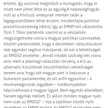
értette, így azonnal megindult a mutogatás, hogy ki
miatt nem jöhet létre ez az egység.
A népességfogyás
volt az a hívószó, amelynek mentén talán a
legegyszerűbben lehet érvelni, mindenfajta politikai
presztízsveszteség nélkül, így az EMNP ezt választotta.
Tóró T. Tibor pártelnök szerint ez a vészjelzés
megsürgethette volna a magyar politikai szervezetek
közötti párbeszédet, hogy a decemberi választásokon
már egymást segítve induljanak, de ezt a lehetőséget
az RMDSZ elvetette. „Annál inkább szükség lett volna
erre, mert a jelenlegi választási törvény, a 6:3-as
alternatív küszöbnek köszönhetően, lehetőséget
teremt arra, hogy két magyar párt is bejusson a
bukaresti parlamentbe, és ott erőit egyesítve – a
munkamegosztás jegyében – hatékonyabban
képviselhesse a magyar ügyet. Nem egymás ellenében,
hanem egymás mellett. És akkor minden magyar nyer,
nem csak az RMDSZ” – írja a sajtóban közölt nyílt
levelében az EMNP elnöke. Az RMDSZ elnöksége nem