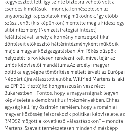
kegyvesztett lett, így szinte biztosra vehető volt a
csendes kimúlásuk – mondja.
Természetesen az
anyaországi kapcsolatok még működnek, így előbb
Szász Jenőt (kis képünkön) mentette meg a Fidesz egy
alibiintézmény (Nemzetstratégiai Intézet)
felállításával, amely a kormány nemzetpolitikai
döntéseit előkészítő háttérintézményként működik
majd a magyar közigazgatásban. Ám Tőkés püspök
helyzetét is rövidesen rendezni kell, mivel lejár az
uniós képviselői mandátuma.
Az erdélyi magyar
politika egységbe tömörítése mellett érvelt az Európai
Néppárt újraválasztott elnöke, Wil­fried Martens is, aki
az EPP 21. tisztújító kongresszusán vesz részt
Bukarestben. „Fontos, hogy a magyarságnak legyen
képviselete a demokratikus intézményekben. Ehhez
egység kell, így őszintén remélem, hogy a romániai
magyar közösség felsorakozik politikai képviselete, az
RMDSZ mögött a következő választásokon” – mondta
Martens. Szavait természetesen mindenki másképp