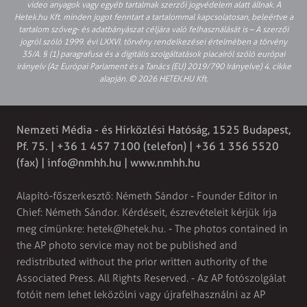
video anyagok vagy egyéb tartalmak szerzői jogvédelem alatt állnak. A
Hetek.hu Kft. minden jogot fenntart a tartalommal kapcsolatosan, beleértve a
tartalom szöveg- és adatbányászat céljára való felhasználását is – A szerzői
jogról szóló 1999. évi LXXVI. törvény rendelkezései értelmében a törvény
35/A. § (1) paragrafusa és a digitális szolgáltatások piacairól szóló európai
irányelv (Az Európai Parlament és a Tanács (EU) 2019/790 Irányelve) 4. cikke
alapján. © 2026 HETEK.HU Kft.
Nemzeti Média - és Hírközlési Hatóság, 1525 Budapest,
Pf. 75. | +36 1 457 7100 (telefon) | +36 1 356 5520
(fax) |
info@nmhh.hu
| www.nmhh.hu
Alapító-főszerkesztő: Németh Sándor - Founder Editor in
Chief: Németh Sándor. Kérdéseit, észrevételeit kérjük írja
meg címünkre:
hetek@hetek.hu
. - The photos contained in
the AP photo service may not be published and
redistributed without the prior written authority of the
Associated Press. All Rights Reserved. - Az AP fotószolgálat
fotóit nem lehet leközölni vagy újrafelhasználni az AP