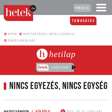
Profil
Támogatás
#
#
META
MESTERSÉGES INTELLIGENCIA
#
ENERGIAVÁLSÁG
hetilap
Nincs egyezés, nincs egység
HAJDÚ SÁNDOR
/
KÜLFÖLD
2012. 10. 31. (XVI/44)