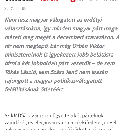
2012. 11. 08.
Nem lesz magyar válogatott az erdélyi
választásokon, így minden magyar párt maga
méreti meg magát a decemberi szavazáson. A
hír nem meglepő, bár még Orbán Viktor
miniszterelnök is igyekezett jobb belátásra
bírni a két jobboldali párt vezetőit – de sem
Tőkés László, sem Szász Jenő nem igazán
rajongott a magyar politikusválogatott
felállításának ötletéért.
Az RMDSZ kíváncsian figyelte a két pártelnök
vajúdását, és elegánsan várta a végkifejletet, mivel
neki semmilyen érdeke nem fűződött a választási