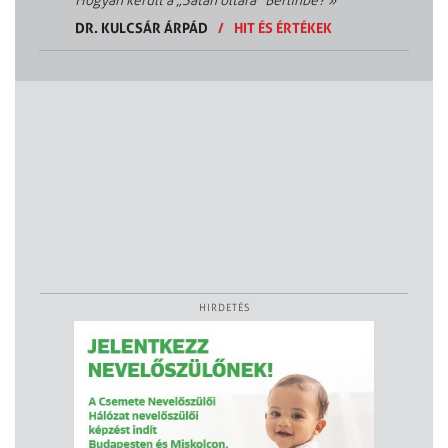
Hogyan került a „Sátán oltára” Berlinbe?
»
DR. KULCSÁR ÁRPÁD
/
HIT ÉS ÉRTÉKEK
HIRDETÉS