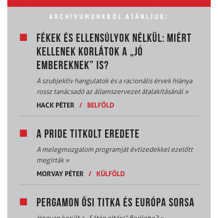
ARCHÍVUMUNKBÓL AJÁNLJUK:
FÉKEK ÉS ELLENSÚLYOK NÉLKÜL: MIÉRT
KELLENEK KORLÁTOK A „JÓ
EMBEREKNEK” IS?
A szubjektív hangulatok és a racionális érvek hiánya
rossz tanácsadó az államszervezet átalakításánál
»
HACK PÉTER
/
BELFÖLD
A PRIDE TITKOLT EREDETE
A melegmozgalom programját évtizedekkel ezelőtt
megírták
»
MORVAY PÉTER
/
KÜLFÖLD
PERGAMON ŐSI TITKA ÉS EURÓPA SORSA