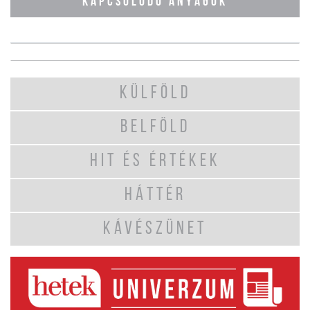
KAPCSOLÓDÓ ANYAGOK
KÜLFÖLD
BELFÖLD
HIT ÉS ÉRTÉKEK
HÁTTÉR
KÁVÉSZÜNET