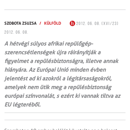
SZOBOTA ZSUZSA
/
KÜLFÖLD
2012. 06. 08. (XVI/23)
2012. 06. 08.
A hétvégi súlyos afrikai repülő­gép-
szerencsétlenségek újra ráirányítják a
figyelmet a repü­­lés­biztonságra, illetve annak
hiányára. Az Európai Unió minden évben
jelentést ad ki azokról a légitársaságokról,
amelyek nem ütik meg a repülésbiztonság
európai színvonalát, s ezért ki vannak tiltva az
EU légteréből.