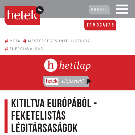
Profil
Támogatás
#
#
META
MESTERSÉGES INTELLIGENCIA
#
ENERGIAVÁLSÁG
hetilap
Kitiltva Európából -
Feketelistás
légitársaságok