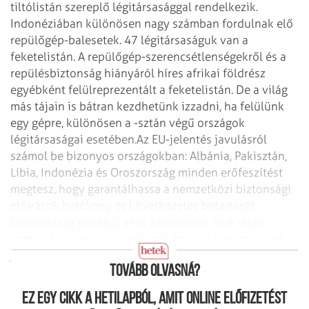
tiltólistán szereplő légitársasággal rendelkezik.
Indonéziában különösen nagy számban fordulnak elő
repülőgép-balesetek. 47 légitársaságuk van a
feketelistán. A repülőgép-szerencsétlenségekről és a
repülésbiztonság hiányáról híres afrikai földrész
egyébként felülreprezentált a feketelistán. De a világ
más tájain is bátran kezdhetünk izzadni, ha felülünk
egy gépre, különösen a -sztán végű országok
légitársaságai esetében.
Az EU-jelentés javulásról
számol be bizonyos országokban: Albánia, Pakisztán,
Líbia, Indonézia és Oroszország minden erőfeszítést
megtesz, hogy garantálhassa a nemzetközi biztonsági
előírások hatékony és következetes betartását.
Oroszország például, ahol a balesetek java része
emberi hibák miatt következik be, újabban igyekszik
jobb minőségű kiképzést adni pilótáinak.
Tovább olvasná?
Ez egy cikk a hetilapból, amit online előfizetést