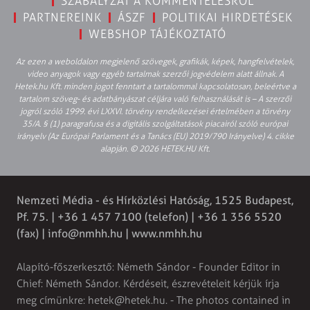
SZABÁLYZAT A KOMMENTELÉSRŐL
PARTNEREINK
ÁSZF
POLITIKAI HIRDETÉSEK
WEBSHOP TÁJÉKOZTATÓ
Az ezen a weboldalon megjelenő szövegek, grafikák, képek, hangfelvételek,
video anyagok vagy egyéb tartalmak szerzői jogvédelem alatt állnak. A
Hetek.hu Kft. minden jogot fenntart a tartalommal kapcsolatosan, beleértve a
tartalom szöveg- és adatbányászat céljára való felhasználását is – A szerzői
jogról szóló 1999. évi LXXVI. törvény rendelkezései értelmében a törvény
35/A. § (1) paragrafusa és a digitális szolgáltatások piacairól szóló európai
irányelv (Az Európai Parlament és a Tanács (EU) 2019/790 Irányelve) 4. cikke
alapján. © 2026 HETEK.HU Kft.
Nemzeti Média - és Hírközlési Hatóság, 1525 Budapest,
Pf. 75. | +36 1 457 7100 (telefon) | +36 1 356 5520
(fax) |
info@nmhh.hu
| www.nmhh.hu
Alapító-főszerkesztő: Németh Sándor - Founder Editor in
Chief: Németh Sándor. Kérdéseit, észrevételeit kérjük írja
meg címünkre:
hetek@hetek.hu
. - The photos contained in