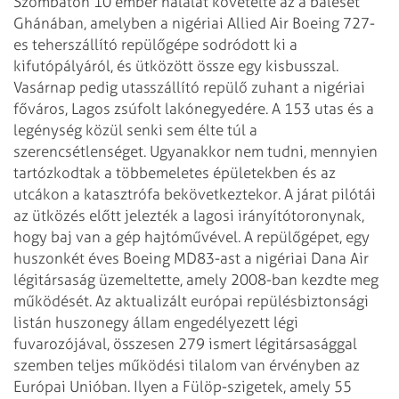
Szombaton 10 ember halálát követelte az a baleset
Ghánában, amelyben a nigériai Allied Air Boeing 727-
es teherszállító repülőgépe sodródott ki a
kifutópályáról, és ütközött össze egy kisbusszal.
Vasárnap pedig utasszállító repülő zuhant a nigériai
főváros, Lagos zsúfolt lakónegyedére. A 153 utas és a
legénység közül senki sem élte túl a
szerencsétlenséget. Ugyanakkor nem tudni, mennyien
tartózkodtak a többemeletes épületekben és az
utcákon a katasztrófa bekövetkeztekor. A járat pilótái
az ütközés előtt jelezték a lagosi irányítótoronynak,
hogy baj van a gép hajtóművével. A repülőgépet, egy
huszonkét éves Boeing MD83-ast a nigériai Dana Air
légitársaság üzemeltette, amely 2008-ban kezdte meg
működését.
Az aktualizált európai repülésbiztonsági
listán huszonegy állam engedélyezett légi
fuvarozójával, összesen 279 ismert légitársasággal
szemben teljes működési tilalom van érvényben az
Európai Unióban. Ilyen a Fülöp-szigetek, amely 55