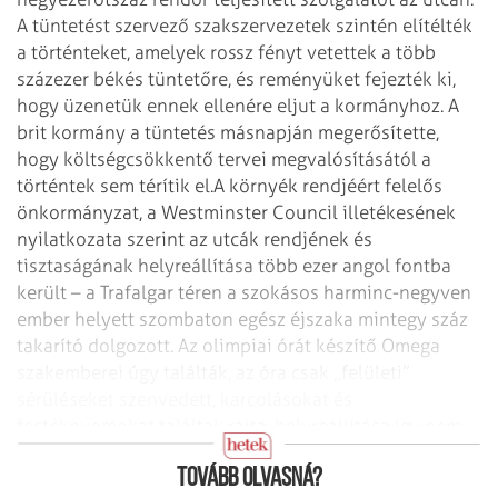
A tüntetést szervező szakszervezetek szintén elítélték
a történteket, amelyek rossz fényt vetettek a több
százezer békés tüntetőre, és reményüket fejezték ki,
hogy üzenetük ennek ellenére eljut a kormányhoz. A
brit kormány a tüntetés másnapján megerősítette,
hogy költségcsökkentő tervei megvalósításától a
történtek sem térítik el.
A környék rendjéért felelős
önkormányzat, a Westminster Council illetékesének
nyilatkozata szerint az utcák rendjének és
tisztaságának helyreállítása több ezer angol fontba
került – a Trafalgar téren a szokásos harminc-negyven
ember helyett szombaton egész éjszaka mintegy száz
takarító dolgozott. Az olimpiai órát készítő Omega
szakemberei úgy találták, az óra csak „felületi”
sérüléseket szenvedett, karcolásokat és
festéknyomokat találtak rajta, helyreállítása így nem
fog problémát okozni.
Tovább olvasná?