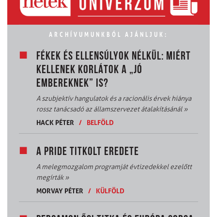
ARCHÍVUMUNKBÓL AJÁNLJUK:
FÉKEK ÉS ELLENSÚLYOK NÉLKÜL: MIÉRT
KELLENEK KORLÁTOK A „JÓ
EMBEREKNEK” IS?
A szubjektív hangulatok és a racionális érvek hiánya
rossz tanácsadó az államszervezet átalakításánál
»
HACK PÉTER
/
BELFÖLD
A PRIDE TITKOLT EREDETE
A melegmozgalom programját évtizedekkel ezelőtt
megírták
»
MORVAY PÉTER
/
KÜLFÖLD