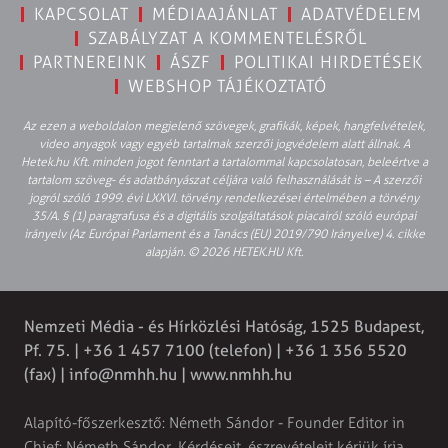
KAPCSOLAT
MÉDIAAJÁNLAT
ADATVÉDELEM
SZABÁLYZAT A KOMMENTELÉSRŐL
PARTNEREINK
ÁSZF
POLITIKAI HIRDETÉSEK
WEBSHOP TÁJÉKOZTATÓ
Az ezen a weboldalon megjelenő szövegek, grafikák, képek, hangfelvételek,
video anyagok vagy egyéb tartalmak szerzői jogvédelem alatt állnak. A
Hetek.hu Kft. minden jogot fenntart a tartalommal kapcsolatosan, beleértve a
tartalom szöveg- és adatbányászat céljára való felhasználását is – A szerzői
jogról szóló 1999. évi LXXVI. törvény rendelkezései értelmében a törvény
35/A. § (1) paragrafusa és a digitális szolgáltatások piacairól szóló európai
irányelv (Az Európai Parlament és a Tanács (EU) 2019/790 Irányelve) 4. cikke
alapján. © 2026 HETEK.HU Kft.
Nemzeti Média - és Hírközlési Hatóság, 1525 Budapest,
Pf. 75. | +36 1 457 7100 (telefon) | +36 1 356 5520
(fax) |
info@nmhh.hu
| www.nmhh.hu
Alapító-főszerkesztő: Németh Sándor - Founder Editor in
Chief: Németh Sándor. Kérdéseit, észrevételeit kérjük írja