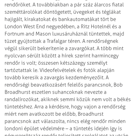
rendőröket.
A továbbiakban a pár száz álarcos fiatal
szeméttárolókat döntögetett, üvegeket és téglákat
hajigált, kirakatokat és bankautomatákat tört be
London West End negyedében, a Ritz Hotelnél és a
Fortnum and Mason luxusáruháznál tüntettek, majd
tüzet gyújtottak a Trafalgar téren. A rendőrségnek
végül sikerült bekerítenie a zavargókat. A több mint
nyolcvan sérült között a hírek szerint harmincegy
rendőr is volt; összesen kétszázegy személyt
tartóztattak le. Videofelvételek és fotók alapján
tovább keresik a zavargás kezdeményezőit.
A
rendőrségi beavatkozásért felelős parancsnok, Bob
Broadhurst eszetlen suhancoknak nevezte a
randalírozókat, akiknek semmi közük nem volt a békés
tüntetéshez. Arra a kérdésre, hogy vajon a rendőrség
miért nem avatkozott be előbb, Broadhurst
parancsnok azt válaszolta, nincs elég rendőr minden
londoni épület védelmére – a tüntetés idején így is
négyezerötszáz rendőr teljesített szolgálatot az utcán.