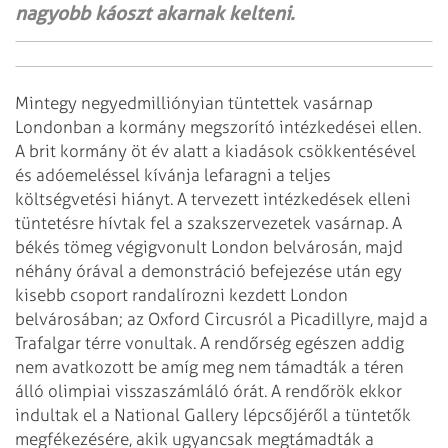
nagyobb káoszt akarnak kelteni.
Mintegy negyedmilliónyian tüntettek vasárnap
Londonban a kormány megszorító intézkedései ellen.
A brit kormány öt év alatt a kiadások csökkentésével
és adóemeléssel kívánja lefaragni a teljes
költségvetési hiányt. A tervezett intézkedések elleni
tüntetésre hívtak fel a szakszervezetek vasárnap.
A
békés tömeg végigvonult London belvárosán, majd
néhány órával a demonstráció befejezése után egy
kisebb csoport randalírozni kezdett London
belvárosában; az Oxford Circusról a Picadillyre, majd a
Trafalgar térre vonultak. A rendőrség egészen addig
nem avatkozott be amíg meg nem támadták a téren
álló olimpiai visszaszámláló órát. A rendőrök ekkor
indultak el a National Gallery lépcsőjéről a tüntetők
megfékezésére, akik ugyancsak megtámadták a