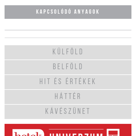
KAPCSOLÓDÓ ANYAGOK
KÜLFÖLD
BELFÖLD
HIT ÉS ÉRTÉKEK
HÁTTÉR
KÁVÉSZÜNET