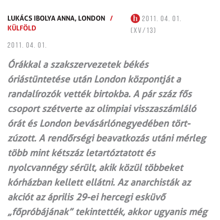
LUKÁCS IBOLYA ANNA,
LONDON
/
2011. 04. 01.
KÜLFÖLD
(XV/13)
2011. 04. 01.
Órákkal a szakszervezetek békés
óriástüntetése után London központját a
randalírozók vették birtokba. A pár száz fős
csoport szétverte az olimpiai visszaszámláló
órát és London bevásárlónegyedében tört-
zúzott. A rendőrségi beavatkozás utáni mérleg
több mint kétszáz letartóztatott és
nyolcvannégy sérült, akik közül többeket
kórházban kellett ellátni. Az anarchisták az
akciót az április 29-ei hercegi esküvő
„főpróbájának” tekintették, akkor ugyanis még