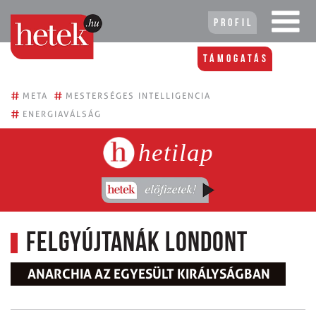
Profil
Támogatás
#
#
META
MESTERSÉGES INTELLIGENCIA
#
ENERGIAVÁLSÁG
hetilap
Felgyújtanák Londont
ANARCHIA AZ EGYESÜLT KIRÁLYSÁGBAN