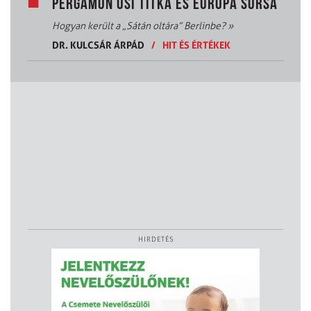
PERGAMON ŐSI TITKA ÉS EURÓPA SORSA
Hogyan került a „Sátán oltára” Berlinbe?
»
DR. KULCSÁR ÁRPÁD
/
HIT ÉS ÉRTÉKEK
HIRDETÉS