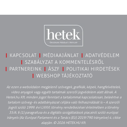
KAPCSOLAT
MÉDIAAJÁNLAT
ADATVÉDELEM
SZABÁLYZAT A KOMMENTELÉSRŐL
PARTNEREINK
ÁSZF
POLITIKAI HIRDETÉSEK
WEBSHOP TÁJÉKOZTATÓ
Az ezen a weboldalon megjelenő szövegek, grafikák, képek, hangfelvételek,
video anyagok vagy egyéb tartalmak szerzői jogvédelem alatt állnak. A
Hetek.hu Kft. minden jogot fenntart a tartalommal kapcsolatosan, beleértve a
tartalom szöveg- és adatbányászat céljára való felhasználását is – A szerzői
jogról szóló 1999. évi LXXVI. törvény rendelkezései értelmében a törvény
35/A. § (1) paragrafusa és a digitális szolgáltatások piacairól szóló európai
irányelv (Az Európai Parlament és a Tanács (EU) 2019/790 Irányelve) 4. cikke
alapján. © 2026 HETEK.HU Kft.