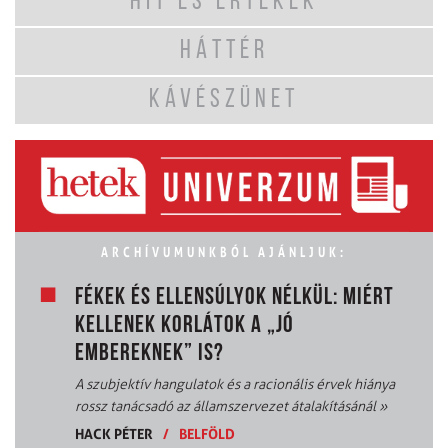
HIT ÉS ÉRTÉKEK
HÁTTÉR
KÁVÉSZÜNET
ARCHÍVUMUNKBÓL AJÁNLJUK:
FÉKEK ÉS ELLENSÚLYOK NÉLKÜL: MIÉRT
KELLENEK KORLÁTOK A „JÓ
EMBEREKNEK” IS?
A szubjektív hangulatok és a racionális érvek hiánya
rossz tanácsadó az államszervezet átalakításánál
»
HACK PÉTER
/
BELFÖLD