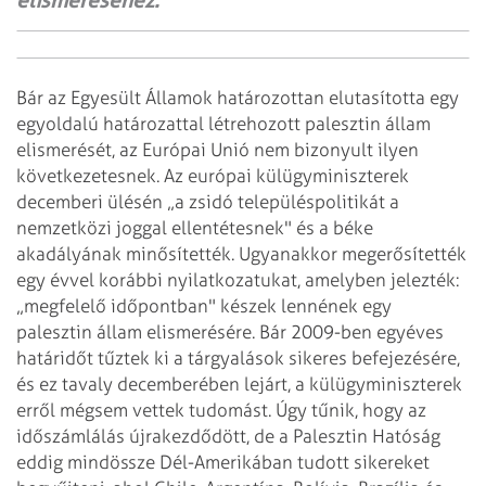
elismeréséhez.
Bár az Egyesült Államok határozottan elutasította egy
egyoldalú határozattal létrehozott palesztin állam
elismerését, az Európai Unió nem bizonyult ilyen
következetesnek. Az európai külügyminiszterek
decemberi ülésén „a zsidó településpolitikát a
nemzetközi joggal ellentétesnek" és a béke
akadályának minősítették. Ugyanakkor megerősítették
egy évvel korábbi nyilatkozatukat, amelyben jelezték:
„megfelelő időpontban" készek lennének egy
palesztin állam elismerésére. Bár 2009-ben egyéves
határidőt tűztek ki a tárgyalások sikeres befejezésére,
és ez tavaly decemberében lejárt, a külügyminiszterek
erről mégsem vettek tudomást. Úgy tűnik, hogy az
időszámlálás újrakezdődött, de a Palesztin Hatóság
eddig mindössze Dél-Amerikában tudott sikereket