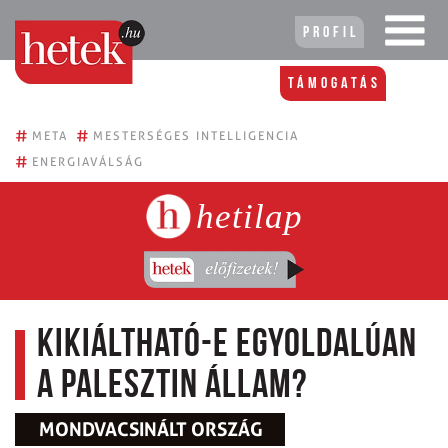
Profil
Támogatás
#
#
META
MESTERSÉGES INTELLIGENCIA
#
ENERGIAVÁLSÁG
hetilap
Kikiáltható-e egyoldalúan
a palesztin állam?
MONDVACSINÁLT ORSZÁG