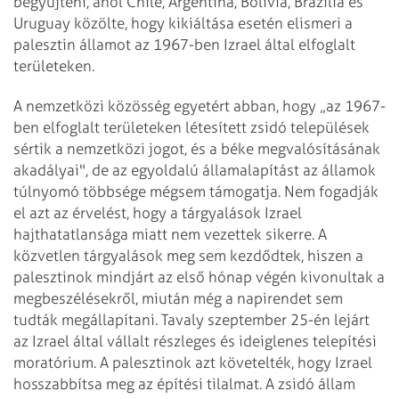
begyűjteni, ahol Chile, Argentína, Bolívia, Brazília és
Uruguay közölte, hogy kikiáltása esetén elismeri a
palesztin államot az 1967-ben Izrael által elfoglalt
területeken.
A nemzetközi közösség egyetért abban, hogy „az 1967-
ben elfoglalt területeken létesített zsidó települések
sértik a nemzetközi jogot, és a béke megvalósításának
akadályai", de az egyoldalú államalapítást az államok
túlnyomó többsége mégsem támogatja. Nem fogadják
el azt az érvelést, hogy a tárgyalások Izrael
hajthatatlansága miatt nem vezettek sikerre. A
közvetlen tárgyalások meg sem kezdődtek, hiszen a
palesztinok mindjárt az első hónap végén kivonultak a
megbeszélésekről, miután még a napirendet sem
tudták megállapítani. Tavaly szeptember 25-én lejárt
az Izrael által vállalt részleges és ideiglenes telepítési
moratórium. A palesztinok azt követelték, hogy Izrael
hosszabbítsa meg az építési tilalmat. A zsidó állam