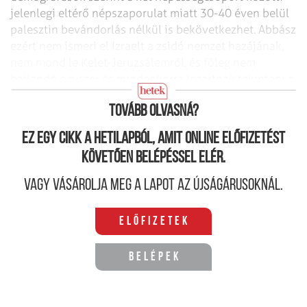
jelenlegi eltérő népszaporulat miatt 30-40 éven belül
palesztin bevándorlás nélkül is bekövetkezhet. Abbász
ezért nem ismeri el Izraelt a zsidó nemzet hazájának,
nem mond le Kelet-Jeruzsálemről, és főleg nem
hajlandó egyszer és mindenkorra lezártnak tekinteni a
konfliktust.
Tovább olvasná?
Ez egy cikk a hetilapból, amit online előfizetést
követően belépéssel elér.
Vagy vásárolja meg a lapot az újságárusoknál.
Előfizetek
Belépek