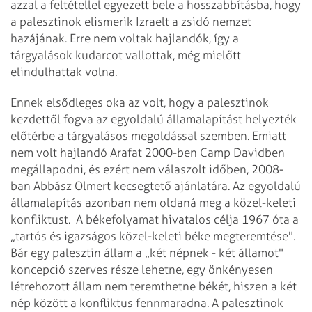
azzal a feltétellel egyezett bele a hosszabbításba, hogy
a palesztinok elismerik Izraelt a zsidó nemzet
hazájának. Erre nem voltak hajlandók, így a
tárgyalások kudarcot vallottak, még mielőtt
elindulhattak volna.
Ennek elsődleges oka az volt, hogy a palesztinok
kezdettől fogva az egyoldalú államalapítást helyezték
előtérbe a tárgyalásos megoldással szemben. Emiatt
nem volt hajlandó Arafat 2000-ben Camp Davidben
megállapodni, és ezért nem válaszolt időben, 2008-
ban Abbász Olmert kecsegtető ajánlatára. Az egyoldalú
államalapítás azonban nem oldaná meg a közel-keleti
konfliktust. A békefolyamat hivatalos célja 1967 óta a
„tartós és igazságos közel-keleti béke megteremtése".
Bár egy palesztin állam a „két népnek - két államot"
koncepció szerves része lehetne, egy önkényesen
létrehozott állam nem teremthetne békét, hiszen a két
nép között a konfliktus fennmaradna. A palesztinok