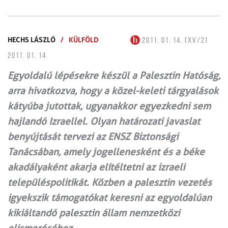
HECHS LÁSZLÓ
/
KÜLFÖLD
2011. 01. 14. (XV/2)
2011. 01. 14.
Egyoldalú lépésekre készül a Palesztin Hatóság,
arra hivatkozva, hogy a közel-keleti tárgyalások
kátyúba jutottak, ugyanakkor egyezkedni sem
hajlandó Izraellel. Olyan határozati javaslat
benyújtását tervezi az ENSZ Biztonsági
Tanácsában, amely jogellenesként és a béke
akadályaként akarja elítéltetni az izraeli
településpolitikát. Közben a palesztin vezetés
igyekszik támogatókat keresni az egyoldalúan
kikiáltandó palesztin állam nemzetközi