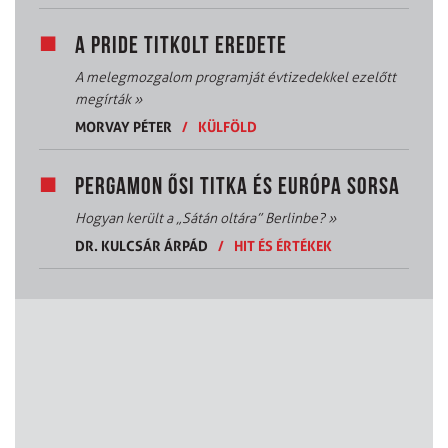
A PRIDE TITKOLT EREDETE
A melegmozgalom programját évtizedekkel ezelőtt
megírták
»
MORVAY PÉTER
/
KÜLFÖLD
PERGAMON ŐSI TITKA ÉS EURÓPA SORSA
Hogyan került a „Sátán oltára” Berlinbe?
»
DR. KULCSÁR ÁRPÁD
/
HIT ÉS ÉRTÉKEK