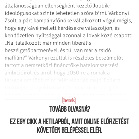
általánosságban ellenségként kezelő Jobbik-
ideológusokat szinte lehetetlen szóra bírni. Várkonyi
Zsolt, a párt kampányfőnöke vállalkozott végül mégis,
hogy egy kávé mellett kérdésekre válaszoljon, és
kendőzetlen nyíltsággal azonnal a lovak közé csapott:
„Na, találkozott már minden liberális
beszélgetőpartnerével, és túl van már a zsidó
maffián?” Várkonyi ezúttal is részletes beszámolót
tartott a nemzetközi finánctőke hatalomszerzési
ambícióiról, és arról, hogy 2050-re a romák a
társadalom több mint felét alkotják majd. Follath
Várkonyit „árnyékharcosnak” nevezi, aki az igazi
keményvonalas megjegyzéseket meghagyja másnak,
de talán éppen ezért sokkal veszélyesebb.
Tovább olvasná?
Ez egy cikk a hetilapból, amit online előfizetést
követően belépéssel elér.