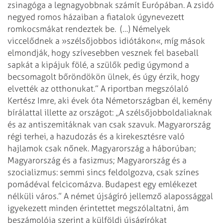
zsinagóga a legnagyobbnak számít Európában. A zsidó
negyed romos házaiban a fiatalok úgynevezett
romkocsmákat rendeztek be. (…) Némelyek
viccelődnek a »szélsőjobbos idiótákon«, míg mások
elmondják, hogy szívesebben vesznek fel baseball
sapkát a kipájuk fölé, a szülők pedig úgymond a
becsomagolt bőröndökön ülnek, és úgy érzik, hogy
elvették az otthonukat.”
A riportban megszólaló
Kertész Imre, aki évek óta Németországban él, kemény
bírálattal illette az országot: „A szélsőjobboldaliaknak
és az antiszemitáknak van csak szavuk. Magyarország
régi terhei, a hazudozás és a kirekesztésre való
hajlamok csak nőnek. Magyarország a háborúban;
Magyarország és a fasizmus; Magyarország és a
szocializmus: semmi sincs feldolgozva, csak színes
pomádéval felcicomázva. Budapest egy emlékezet
nélküli város.”
A német újságíró jellemző alapossággal
igyekezett minden érintettet megszólaltatni, ám
beszámolója szerint a külföldi újságírókat