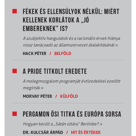
FÉKEK ÉS ELLENSÚLYOK NÉLKÜL: MIÉRT
KELLENEK KORLÁTOK A „JÓ
EMBEREKNEK” IS?
A szubjektív hangulatok és a racionális érvek hiánya
rossz tanácsadó az államszervezet átalakításánál
»
HACK PÉTER
/
BELFÖLD
A PRIDE TITKOLT EREDETE
A melegmozgalom programját évtizedekkel ezelőtt
megírták
»
MORVAY PÉTER
/
KÜLFÖLD
PERGAMON ŐSI TITKA ÉS EURÓPA SORSA
Hogyan került a „Sátán oltára” Berlinbe?
»
DR. KULCSÁR ÁRPÁD
/
HIT ÉS ÉRTÉKEK