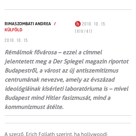
RIMASZOMBATI ANDREA
/
2010. 10. 15.
KÜLFÖLD
(XIV/41)
2010. 10. 15.
Rémálmok fővárosa – ezzel a címmel
jelentetett meg a Der Spiegel magazin riportot
Budapestről, a várost az új antiszemitizmus
centrumának nevezve, amely az évszázad
ideológiáinak kísérleti laboratóriuma is – mivel
Budapest mind Hitler fasizmusát, mind a
kommunizmust átélte.
A szerző, Erich Follath szerint, ha hollywoodi