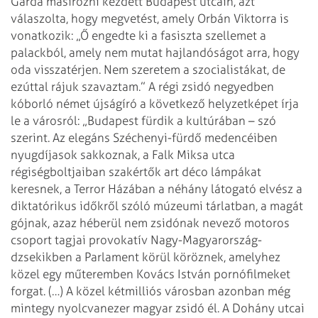
Gárda masírozni kezdett Budapest utcáin, azt
válaszolta, hogy megvetést, amely Orbán Viktorra is
vonatkozik: „Ő engedte ki a fasiszta szellemet a
palackból, amely nem mutat hajlandóságot arra, hogy
oda visszatérjen. Nem szeretem a szocialistákat, de
ezúttal rájuk szavaztam.”
A régi zsidó negyedben
kóborló német újságíró a következő helyzetképet írja
le a városról: „Budapest fürdik a kultúrában – szó
szerint.
Az elegáns Széchenyi-fürdő medencéiben
nyugdíjasok sakkoznak, a Falk Miksa utca
régiségboltjaiban szakértők art déco lámpákat
keresnek, a Terror Házában a néhány látogató elvész a
diktatórikus időkről szóló múzeumi tárlatban, a magát
gójnak, azaz héberül nem zsidónak nevező motoros
csoport tagjai provokatív Nagy-Magyarország-
dzsekikben a Parlament körül köröznek, amelyhez
közel egy műteremben Kovács István pornófilmeket
forgat. (…) A közel kétmilliós városban azonban még
mintegy nyolcvanezer magyar zsidó él. A Dohány utcai