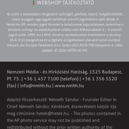
WEBSHOP TÁJÉKOZTATÓ
Az ezen a weboldalon megjelenő szövegek, grafikák, képek, hangfelvételek,
video anyagok vagy egyéb tartalmak szerzői jogvédelem alatt állnak. A
Hetek.hu Kft. minden jogot fenntart a tartalommal kapcsolatosan, beleértve a
tartalom szöveg- és adatbányászat céljára való felhasználását is – A szerzői
jogról szóló 1999. évi LXXVI. törvény rendelkezései értelmében a törvény
35/A. § (1) paragrafusa és a digitális szolgáltatások piacairól szóló európai
irányelv (Az Európai Parlament és a Tanács (EU) 2019/790 Irányelve) 4. cikke
alapján. © 2026 HETEK.HU Kft.
Nemzeti Média - és Hírközlési Hatóság, 1525 Budapest,
Pf. 75. | +36 1 457 7100 (telefon) | +36 1 356 5520
(fax) |
info@nmhh.hu
| www.nmhh.hu
Alapító-főszerkesztő: Németh Sándor - Founder Editor in
Chief: Németh Sándor. Kérdéseit, észrevételeit kérjük írja
meg címünkre:
hetek@hetek.hu
. - The photos contained in
the AP photo service may not be published and
redistributed without the prior written authority of the