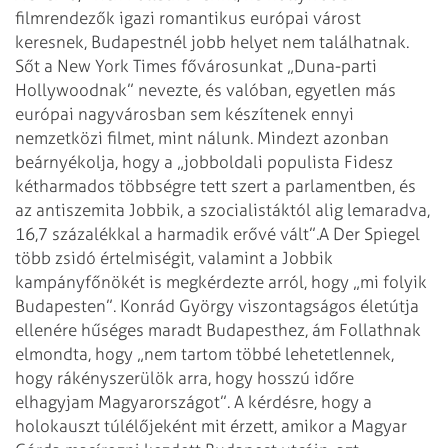
filmrendezők igazi romantikus európai várost
keresnek, Budapestnél jobb helyet nem találhatnak.
Sőt a New York Times fővárosunkat „Duna-parti
Hollywoodnak” nevezte, és valóban, egyetlen más
európai nagyvárosban sem készítenek ennyi
nemzetközi filmet, mint nálunk. Mindezt azonban
beárnyékolja, hogy a „jobboldali populista Fidesz
kétharmados többségre tett szert a parlamentben, és
az antiszemita Jobbik, a szocialistáktól alig lemaradva,
16,7 százalékkal a harmadik erővé vált”.
A Der Spiegel
több zsidó értelmiségit, valamint a Jobbik
kampányfőnökét is megkérdezte arról, hogy „mi folyik
Budapesten”. Konrád György viszontagságos életútja
ellenére hűséges maradt Budapesthez, ám Follathnak
elmondta, hogy „nem tartom többé lehetetlennek,
hogy rákényszerülök arra, hogy hosszú időre
elhagyjam Magyarországot”. A kérdésre, hogy a
holokauszt túlélőjeként mit érzett, amikor a Magyar