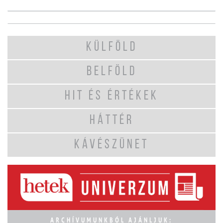
KÜLFÖLD
BELFÖLD
HIT ÉS ÉRTÉKEK
HÁTTÉR
KÁVÉSZÜNET
ARCHÍVUMUNKBÓL AJÁNLJUK: