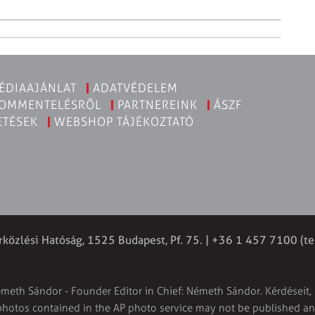
ÉDIAAJÁNLAT
ADATVÉDELEM
KOMMENTELÉSRŐL
PARTNEREINK
ÁSZF
ETÉSEK
WEBSHOP TÁJÉKOZTATÓ
rközlési Hatóság, 1525 Budapest, Pf. 75. | +36 1 457 7100 (te
émeth Sándor - Founder Editor in Chief: Németh Sándor. Kérdéseit, 
 photos contained in the AP photo service may not be published and