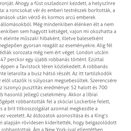
ronját.
Ahogy a füst oszladozni kezdett, a helyszínre
: a roncsokat vér és emberi testrészek borították, a
banások után vérző és kormos arcú emberek
róállomásokból. Még mindenkiben élénken élt a nem
senkiben sem hagyott kétséget, vajon mi okozhatta a
eleinte műszaki hibaként, illetve ba­le­setként
 meglepően gyorsan reagált az eseményekre. Alig fél
agédiák sorozata még nem ért véget. London utcáin
47 perckor egy újabb robbanás történt. Ezúttal
 éppen a Tavistock téren közlekedett. A robbanás
te letarolta a busz hátsó részét. Az itt tartózkodók
az elöl utazók is súlyosan megsebesültek. Szerencsére
z iszonyú pusztítás eredménye: 52 halott és 700
b hasonló jellegű cselekmény. Akkor a líbiai
őgépét robbantották fel a skóciai Lockerbie felett,
s a brit titkosszolgálat azonnal megkezdte a
 vezetett. Az áldozatok azonosítása és a King’s
i alapján rövidesen kiderítették, hogy beigazolódott
k robbantottak. Ám a New York-ival
ellentétben