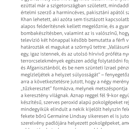
ezúttal már a szigetországban született, mindaddig
értelmi szerző a harmincéves, pakisztáni apától 
Khan lehetett, aki azóta sem tisztázott kapcsolat
alapos felderítésnek kellett megelőznie, és a gya
bombakészítésben, valamint az is valószínű, hog
televízió két hónappal később bemutatta a férfi
határozták el magukat a szörnyű tettre: „Vallásun
egy, igaz istennek, és az utolsó hírvivő próféta n
terrorcselekmények egészen addig folytatódni fo
és Afganisztánból, és be nem szünteti Izrael pénz
megízleljétek a helyzet súlyosságát” – fenyegető
arra a következtetésre jutott, hogy a négy merén
„tűzkeresztet” formázva, melynek metszéspontja a 
a keresztény világnak.
Aznap reggel fél 9-kor egy
készítésű, szerves peroxid alapú pokolgépeket rej
mindegyikük elindult a nekik kijelölt helyszín f
fekete bőrű Germaine Lindsay sikeresen el is ju
szerelvény padlójára helyezett pokolgépeket, am