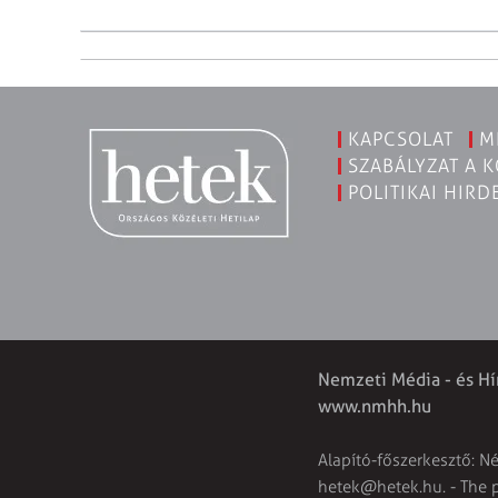
KAPCSOLAT
M
SZABÁLYZAT A 
POLITIKAI HIRD
Nemzeti Média - és Hí
www.nmhh.hu
Alapító-főszerkesztő: N
hetek@hetek.hu
. - The