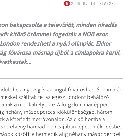
2010. 07. 16. (XIV/28)
apon bekapcsolta a televíziót, minden híradás
 akik kitörő örömmel fogadták a NOB azon
London rendezheti a nyári olimpiát. Ekkor
ág fővárosa másnap újból a címlapokra kerül,
következtek…
indult be a nyüzsgés az angol fővárosban. Sokan már
emekkel szálltak fel az egész Londont behálózó
ssanak a munkahelyükre. A forgalom már éppen
alig néhány másodperces időkülönbséggel három
k a kiterjedt metróvonalon.
Az első bomba a
ó
szerelvény harmadik kocsijában lépett működésbe,
omások között, a harmadik alig néhány másodperccel