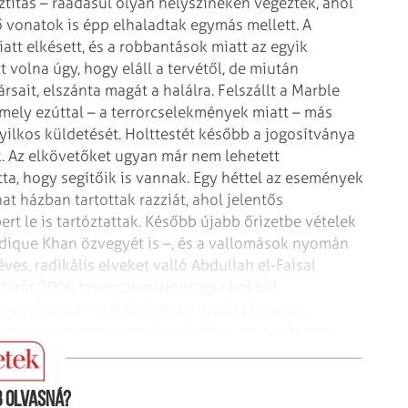
ítás – ráadásul olyan helyszíneken végezték, ahol
ő vonatok is épp elhaladtak egymás mellett.
A
tt elkésett, és a robbantások miatt az egyik
 volna úgy, hogy eláll a tervétől, de miután
rsait, elszánta magát a halálra. Felszállt a Marble
mely ezúttal – a terrorcselekmények miatt – más
yilkos küldetését. Holttestét később a jogosítványa
k.
Az elkövetőket ugyan már nem lehetett
tta, hogy segítőik is vannak. Egy héttel az események
t házban tartottak razziát, ahol jelentős
t le is tartóztattak. Később újabb őrizetbe vételek
dique Khan özvegyét is –, és a vallomások nyomán
ves, radikális elveket valló Abdullah el-Faisal
ú férfit 2006 tavaszán biztonsági okokból
 merénylet után szélsőségesek újabb támadást
orai szerencsére nem aktiválódtak, így senki sem
gni.
 olvasná?