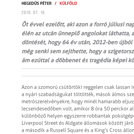
HEGEDŰS PÉTER
/
KÜLFÖLD
2010. 07. 16.
Öt évvel ezelőtt, aki azon a forró júliusi n
élén az utcán ünneplő angolokat láthatta,
döntését, hogy 64 év után, 2012-ben újból 
még senki sem sejthette, hogy a szigetorsz
ám ezúttal a döbbenet és tragédia képei 
Azon a szomorú csütörtöki reggelen csak lassan 
a nyári szabadságukat töltötték, mások álmos sz
metrószerelvényekre, hogy minél hamarabb elju
lecsendesedőben volt, amikor 8 óra 50 perckor 
különböző helyen egyszerre robbantak pokolgépe
Liverpool Street és Aldgate állomások között jár
a második a Russell Square és a King’s Cross áll