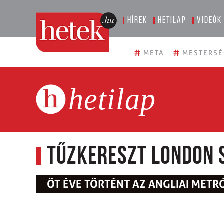
Hírek
Hetilap
Videók
#
#
META
MESTERSÉ
hetilap
Tűzkereszt London 
ÖT ÉVE TÖRTÉNT AZ ANGLIAI MET