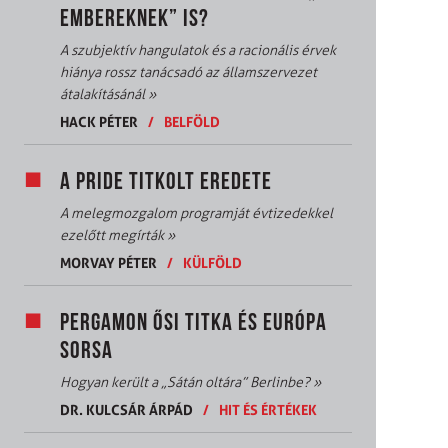
EMBEREKNEK” IS?
A szubjektív hangulatok és a racionális érvek
hiánya rossz tanácsadó az államszervezet
átalakításánál
»
HACK PÉTER
/
BELFÖLD
A PRIDE TITKOLT EREDETE
A melegmozgalom programját évtizedekkel
ezelőtt megírták
»
MORVAY PÉTER
/
KÜLFÖLD
PERGAMON ŐSI TITKA ÉS EURÓPA
SORSA
Hogyan került a „Sátán oltára” Berlinbe?
»
DR. KULCSÁR ÁRPÁD
/
HIT ÉS ÉRTÉKEK