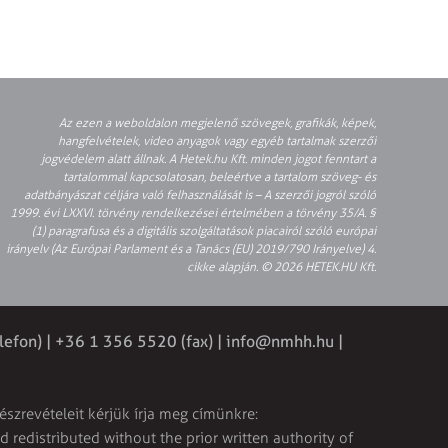
Az ezen a weboldalon megjelenő szövegek, grafikák, képek,
hangfelvételek, video anyagok vagy egyéb tartalmak szerzői
jogvédelem alatt állnak. A Hetek.hu Kft. minden jogot fenntart a
tartalommal kapcsolatosan, beleértve a tartalom szöveg- és
adatbányászat céljára való felhasználását is – A szerzői jogról szóló
1999. évi LXXVI. törvény rendelkezései értelmében a törvény 35/A. §
(1) paragrafusa és a digitális szolgáltatások piacairól szóló európai
irányelv (Az Európai Parlament és a Tanács (EU) 2019/790 Irányelve) 4.
cikke alapján. © 2026 HETEK.HU Kft.
lefon) | +36 1 356 5520 (fax) |
info@nmhh.hu
|
észrevételeit kérjük írja meg címünkre:
 redistributed without the prior written authority of