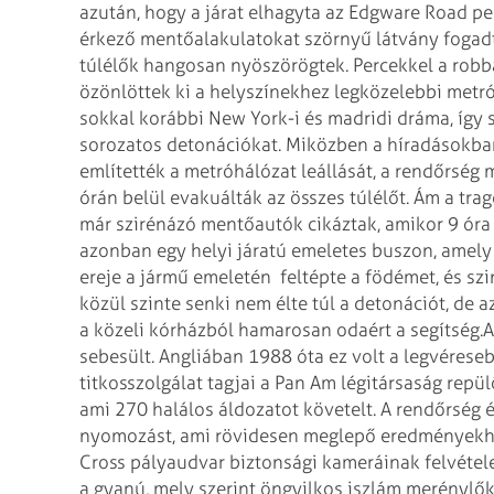
azután, hogy a járat elhagyta az Edgware Road pe
érkező mentőalakulatokat szörnyű látvány fogadta
túlélők hangosan nyöszörögtek. Percekkel a rob
özönlöttek ki a helyszínekhez legközelebbi met
sokkal korábbi New York-i és madridi dráma, így 
sorozatos detonációkat.
Miközben a híradásokban 
említették a metróhálózat leállását, a rendőrség
órán belül evakuálták az összes túlélőt. Ám a tr
már szirénázó mentőautók cikáztak, amikor 9 óra 
azonban egy helyi járatú emeletes buszon, amely
ereje a jármű emeletén feltépte a födémet, és szin
közül szinte senki nem élte túl a detonációt, de 
a közeli kórházból hamarosan odaért a segítség.
A
sebesült. Angliában 1988 óta ez volt a legvéreseb
titkosszolgálat tagjai a Pan Am légitársaság repül
ami 270 halálos áldozatot követelt.
A rendőrség é
nyomozást, ami rövidesen meglepő eredményekhez
Cross pályaudvar biztonsági kameráinak felvétele
a gyanú, mely szerint öngyilkos iszlám merénylő