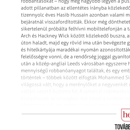
robbantásokat – hogy még nagyobb legyen a puszt
adott pillanatban az ellentétes irányba közleked
tizennyolc éves Hasib Hussain azonban valami mia
bejáratnál visszafordították. Ekkor még dönthetett
sikertelenül próbálta felhívni mobiltelefonján a tá
Arch és Hackney Wick között közlekedő buszra, a
úton haladt, majd egy rövid ima után bevégezte g
és hitelkártyája maradékai nyomán azonosítottá
felelősségre vonni, de a rendőrség joggal gyaníto
után a közép-angliai Leeds városában egyszerre ha
mennyiségű robbanóanyagot találtak, és egy ember
történtek – többek között elfogták Mohammed Si
világossá vált, hogy a merénylőket a negyvenkét é
vallási vezető bujtotta fel. A jamaicai származás
kiutasították az országból. Két héttel a londoni
készítettek elő, ám ezúttal a pokolgépek detonát
sérült meg. A gyanúsítottakat később sikerült elfo
Tovább