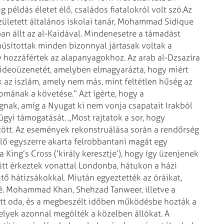
 példás életet élő, családos fiatalokról volt szó.
Az
született általános iskolai tanár, Mohammad Sidique
ban állt az al-Kaidával. Mindenesetre a támadást
núsítottak minden bizonnyal jártasak voltak a
y hozzá­fértek az alapanyagokhoz.
Az arab al-Dzsazíra
 videoüzenetét, amelyben elmagyarázta, hogy miért
k az iszlám, amely nem más, mint feltétlen hűség az
yomának a követése.” Azt ígérte, hogy a
gnak, amíg a Nyugat ki nem vonja csapatait Irakból
ügyi támogatását. „Most rajtatok a sor, hogy
zött.
Az események rekonstruálása során a rendőrség
ylő egyszerre akarta felrobbantani magát egy
King’s Cross (’király keresztje’), hogy így üzenjenek
ütt érkeztek vonattal Londonba, hátukon a házi
tő hátizsákokkal. Miután egyeztették az óráikat,
elé. Mohammad Khan, Shehzad Tanweer, illetve a
tott oda, és a megbeszélt időben működésbe hozták a
elyek azonnal megölték a közelben állókat. A