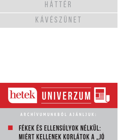
HÁTTÉR
KÁVÉSZÜNET
ARCHÍVUMUNKBÓL AJÁNLJUK:
FÉKEK ÉS ELLENSÚLYOK NÉLKÜL:
MIÉRT KELLENEK KORLÁTOK A „JÓ