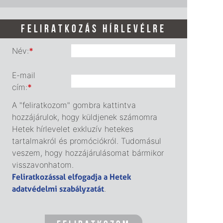
FELIRATKOZÁS HÍRLEVÉLRE
Név:
*
E-mail
cím:
*
A "feliratkozom" gombra kattintva
hozzájárulok, hogy küldjenek számomra
Hetek hírlevelet exkluzív hetekes
tartalmakról és promóciókról. Tudomásul
veszem, hogy hozzájárulásomat bármikor
visszavonhatom.
Feliratkozással elfogadja a Hetek
adatvédelmi szabályzatát
.