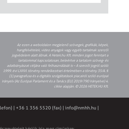
Az ezen a weboldalon megjelenő szövegek, grafikák, képek,
hangfelvételek, video anyagok vagy egyéb tartalmak szerzői
jogvédelem alatt állnak. A Hetek.hu Kft. minden jogot fenntart a
tartalommal kapcsolatosan, beleértve a tartalom szöveg- és
adatbányászat céljára való felhasználását is – A szerzői jogról szóló
1999. évi LXXVI. törvény rendelkezései értelmében a törvény 35/A. §
(1) paragrafusa és a digitális szolgáltatások piacairól szóló európai
irányelv (Az Európai Parlament és a Tanács (EU) 2019/790 Irányelve) 4.
cikke alapján. © 2026 HETEK.HU Kft.
lefon) | +36 1 356 5520 (fax) |
info@nmhh.hu
|
észrevételeit kérjük írja meg címünkre: