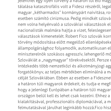
jelenthet egy ilyen törvény a határon túl élő ma
tálalása katasztrofális volt a Fidesz részéről, l
magyar „kétharmados” kormánypárt naivitása, ro
esetben számító cinizmusa. Pedig mindkét szlovák
nem volna helyénvaló a szlovákiai választások el
nacionalisták malmára hajtja a vizet, feleslegese
választások kimenetelét.
Robert Fico szlovák kor
törvény módosítása előtt megelőző ellenlépéseket
állampolgársághoz folyamodik, automatikusan elv
miniszterelnök szokásos agresszív, lehengerlő m
Szlovákiát a „nagymagyar” törekvésektől. Persze 
intézkedés több nemzetközi és alkotmányjogi aggá
forgatókönyv, az teljes mértékben eliminálná a
célját Szlovákiában. Ebben az esetben a Fidesznek
a határon túli magyarok érdekeit, és tudja-e me
hogy a jelenlegi Európában a határon túli magyar
országon belül kell és lehet csak kezelni. Ehhe
kialakításával, professzionális diplomáciával, 
felmutatásával járulhat leginkább hozzá.
Fico his