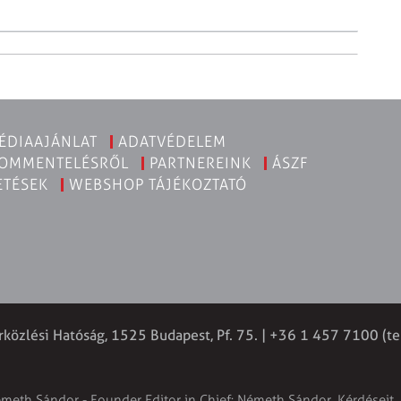
ÉDIAAJÁNLAT
ADATVÉDELEM
KOMMENTELÉSRŐL
PARTNEREINK
ÁSZF
ETÉSEK
WEBSHOP TÁJÉKOZTATÓ
rközlési Hatóság, 1525 Budapest, Pf. 75. | +36 1 457 7100 (te
émeth Sándor - Founder Editor in Chief: Németh Sándor. Kérdéseit, 