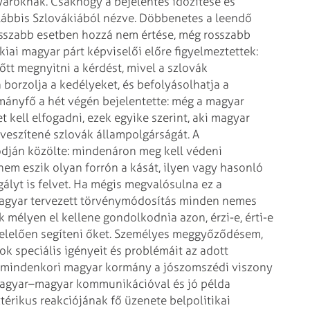
gyaroknak.
Csakhogy a bejelentés időzítése és
egalábbis Szlovákiából nézve. Döbbenetes a leendő
sszabb esetben hozzá nem értése, még rosszabb
iai magyar párt képviselői előre figyelmeztettek:
őtt megnyitni a kérdést, mivel a szlovák
n borzolja a kedélyeket, és befolyásolhatja a
mányfő a hét végén bejelentette: még a magyar
 kell elfogadni, ezek egyike szerint, aki magyar
eszítené szlovák állampolgárságát. A
ódján közölte: mindenáron meg kell védeni
nem eszik olyan forrón a kását, ilyen vagy hasonló
lyt is felvet.
Ha mégis megvalósulna ez a
 magyar tervezett törvénymódosítás minden nemes
 mélyen el kellene gondolkodnia azon, érzi-e, érti-e
gfelelően segíteni őket. Személyes meggyőződésem,
ok speciális igényeit és problémáit az adott
z a mindenkori magyar kormány a jószomszédi viszony
a magyar–magyar kommunikációval és jó példa
ztérikus reakciójának fő üzenete belpolitikai