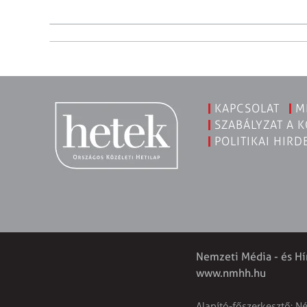
KAPCSOLAT
M
SZABÁLYZAT A 
POLITIKAI HIRD
Nemzeti Média - és Hí
www.nmhh.hu
Alapító-főszerkesztő: N