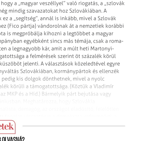
hogy a „magyar veszéllyel” való riogatás, a „szlovák
még mindig szavazatokat hoz Szlovákiában. A
k ez a „segítség”, annál is inkább, mivel a Szlovák
ez (Fico pártja) vándorolnak át a nemzetiek korábbi
ota is megpróbálja kihozni a legtöbbet a magyar
mpányban egyébként sincs más témája, csak a roma-
ten a legnagyobb kár, amit a múlt heti Martonyi-
atottsága a felmérések szerint öt százalék körül
küszöböt jelenti.
A választások közeledtével egyre
rányváltás Szlovákiában, kormánypártok és ellenzék
 pedig kis dolgok dönthetnek, mivel a nyolc
zalék körüli a támogatottsága. (Köztük a Vladimír
 az MKP és a Híd.) Bármelyik párt bejutása vagy
úniusban. Meghatározza, hogy Szlovákia
alista, demagóg, az országot eladósító, felelőtlen
ett fonalat, visszatérve a demokrata, reformpárti, a
 olvasná?