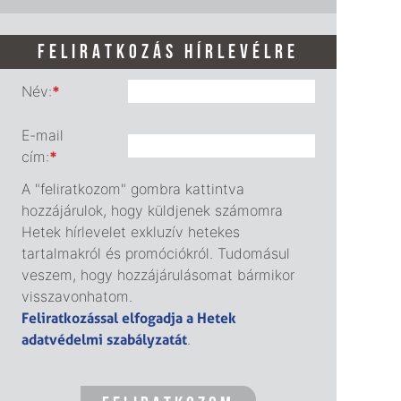
FELIRATKOZÁS HÍRLEVÉLRE
Név:
*
E-mail
cím:
*
A "feliratkozom" gombra kattintva
hozzájárulok, hogy küldjenek számomra
Hetek hírlevelet exkluzív hetekes
tartalmakról és promóciókról. Tudomásul
veszem, hogy hozzájárulásomat bármikor
visszavonhatom.
Feliratkozással elfogadja a Hetek
adatvédelmi szabályzatát
.