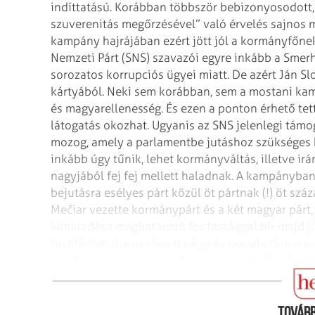
indíttatású. Korábban többször bebizonyosodott, 
szuverenitás megőrzésével” való érvelés sajnos 
kampány hajrájában ezért jött jól a kor­­mány­főne
Nemzeti Párt (SNS) szavazói egyre inkább a Smerh
sorozatos korrupciós ügyei miatt. De azért Ján Sl
kártyából. Neki sem korábban, sem a mostani ka
és magyarellenesség. És ezen a ponton érhető tet
látogatás okozhat. Ugyanis az SNS jelenlegi támog
mozog, amely a parlamentbe jutáshoz szükséges 
inkább úgy tűnik, lehet kormányváltás, illetve i
nagyjából fej fej mellett haladnak. A kampányban
bejutásra esélyes párt közül öt pártnak (!) öt szá
Mečiar vezette kormánypárt és a két magyar párt,
kimaradása meghatározó fontossággal bír majd j
továbbhalad-e az elmúlt négy év populista-nacion
politika útján, vagy újra felveszi a négy éve elejt
gazdaságot ésszerűen előrevivő korábbi útra.
Tovább