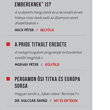
EMBEREKNEK” IS?
A szubjektív hangulatok és a racionális érvek
hiánya rossz tanácsadó az államszervezet
átalakításánál
»
HACK PÉTER
/
BELFÖLD
A PRIDE TITKOLT EREDETE
A melegmozgalom programját évtizedekkel
ezelőtt megírták
»
MORVAY PÉTER
/
KÜLFÖLD
PERGAMON ŐSI TITKA ÉS EURÓPA
SORSA
Hogyan került a „Sátán oltára” Berlinbe?
»
DR. KULCSÁR ÁRPÁD
/
HIT ÉS ÉRTÉKEK