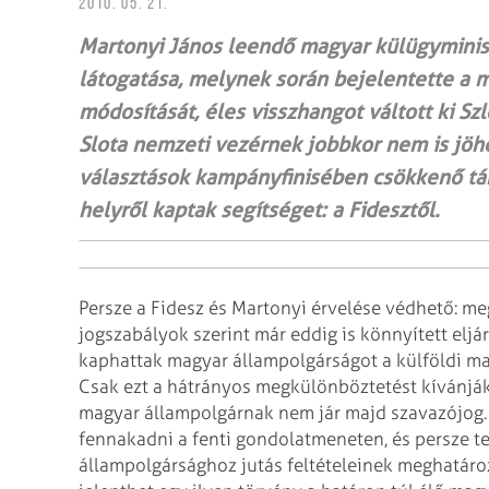
2010. 05. 21.
Martonyi János leendő magyar külügyminisz
látogatása, melynek során bejelentette a m
módosítását, éles visszhangot váltott ki S
Slota nemzeti vezérnek jobbkor nem is jöhe
választások kampányfinisében csökkenő tá­
helyről kaptak segít­séget: a Fidesztől.
Persze a Fidesz és Martonyi érvelése védhető: meg
jogszabályok szerint már eddig is könnyített eljá
kaphattak magyar állampolgárságot a külföldi m
Csak ezt a hátrányos megkülönböztetést kívánják
magyar állampolgárnak nem jár majd szavazójog.
fennakadni a fenti gondolatmeneten, és persze t
állampolgársághoz jutás feltételeinek meghatározá