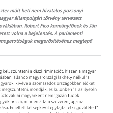
ter múlt heti nem hivatalos pozsonyi
agyar állampolgári törvény tervezett
zlovákiában. Robert Fico kormányfőnek és Ján
tett volna a bejelentés. A parla­menti
mo­­gatott­ságuk megerősítéséhez meglepő
 kell szüntetni a diszk­riminációt, hiszen a magyar
rásban, állandó magyarországi lakhely nélkül is
agyarok, kivéve a szomszédos országokban élőket.
 megszüntetni, mondják, és különben is, az ilyetén
 Szlovákiai magyarként nem igazán tudok
együk hozzá, minden állam szuverén joga az
sa. Emellett kétségkívül egyfajta lelki „jóvátételt”