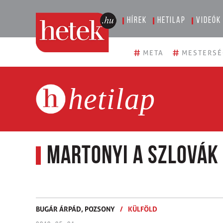
Hírek
Hetilap
Videók
#
#
META
MESTERSÉ
hetilap
Martonyi a szlovák
BUGÁR ÁRPÁD,
POZSONY
/
KÜLFÖLD