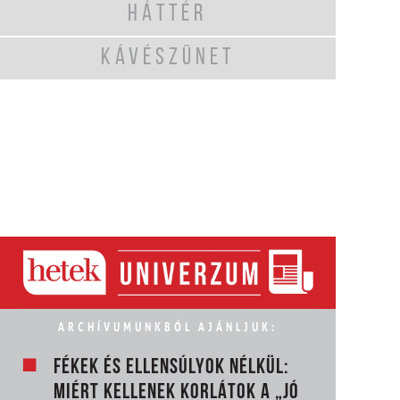
HÁTTÉR
KÁVÉSZÜNET
ARCHÍVUMUNKBÓL AJÁNLJUK:
FÉKEK ÉS ELLENSÚLYOK NÉLKÜL:
MIÉRT KELLENEK KORLÁTOK A „JÓ