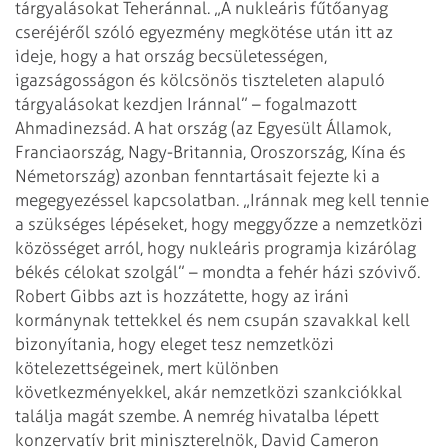
tárgyalásokat Teheránnal. „A nukleáris fűtőanyag
cseréjéről szóló egyezmény megkötése után itt az
ideje, hogy a hat ország becsületességen,
igazságosságon és kölcsönös tiszteleten alapuló
tárgyalásokat kezdjen Iránnal” – fogalmazott
Ahmadinezsád.
A hat ország (az Egyesült Államok,
Franciaország, Nagy-Britannia, Oroszország, Kína és
Németország) azonban fenntartásait fejezte ki a
megegyezéssel kapcsolatban. „Iránnak meg kell tennie
a szükséges lépéseket, hogy meggyőzze a nemzetközi
közösséget arról, hogy nukleáris programja kizárólag
békés célokat szolgál” – mondta a fehér házi szóvivő.
Robert Gibbs azt is hozzátette, hogy az iráni
kormánynak tettekkel és nem csupán szavakkal kell
bizonyítania, hogy eleget tesz nemzetközi
kötelezettségeinek, mert különben
következményekkel, akár nemzetközi szankciókkal
találja magát szembe.
A nemrég hivatalba lépett
konzervatív brit miniszterelnök, David Cameron