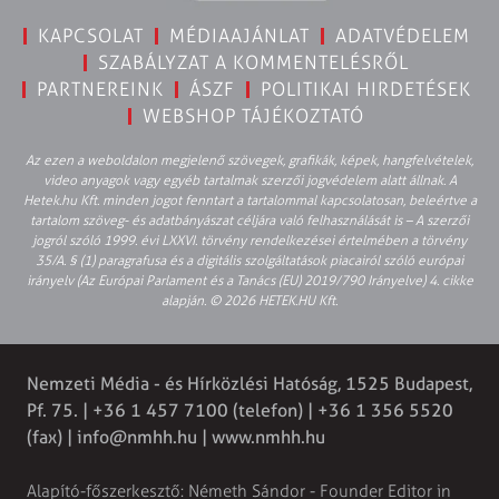
KAPCSOLAT
MÉDIAAJÁNLAT
ADATVÉDELEM
SZABÁLYZAT A KOMMENTELÉSRŐL
PARTNEREINK
ÁSZF
POLITIKAI HIRDETÉSEK
WEBSHOP TÁJÉKOZTATÓ
Az ezen a weboldalon megjelenő szövegek, grafikák, képek, hangfelvételek,
video anyagok vagy egyéb tartalmak szerzői jogvédelem alatt állnak. A
Hetek.hu Kft. minden jogot fenntart a tartalommal kapcsolatosan, beleértve a
tartalom szöveg- és adatbányászat céljára való felhasználását is – A szerzői
jogról szóló 1999. évi LXXVI. törvény rendelkezései értelmében a törvény
35/A. § (1) paragrafusa és a digitális szolgáltatások piacairól szóló európai
irányelv (Az Európai Parlament és a Tanács (EU) 2019/790 Irányelve) 4. cikke
alapján. © 2026 HETEK.HU Kft.
Nemzeti Média - és Hírközlési Hatóság, 1525 Budapest,
Pf. 75. | +36 1 457 7100 (telefon) | +36 1 356 5520
(fax) |
info@nmhh.hu
| www.nmhh.hu
Alapító-főszerkesztő: Németh Sándor - Founder Editor in