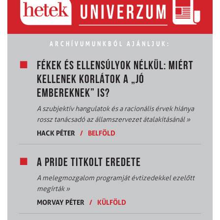
ARCHÍVUMUNKBÓL AJÁNLJUK:
FÉKEK ÉS ELLENSÚLYOK NÉLKÜL: MIÉRT
KELLENEK KORLÁTOK A „JÓ
EMBEREKNEK” IS?
A szubjektív hangulatok és a racionális érvek hiánya
rossz tanácsadó az államszervezet átalakításánál
»
HACK PÉTER
/
BELFÖLD
A PRIDE TITKOLT EREDETE
A melegmozgalom programját évtizedekkel ezelőtt
megírták
»
MORVAY PÉTER
/
KÜLFÖLD