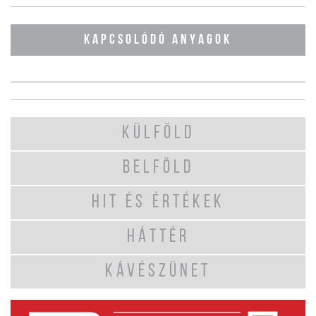
KAPCSOLÓDÓ ANYAGOK
KÜLFÖLD
BELFÖLD
HIT ÉS ÉRTÉKEK
HÁTTÉR
KÁVÉSZÜNET