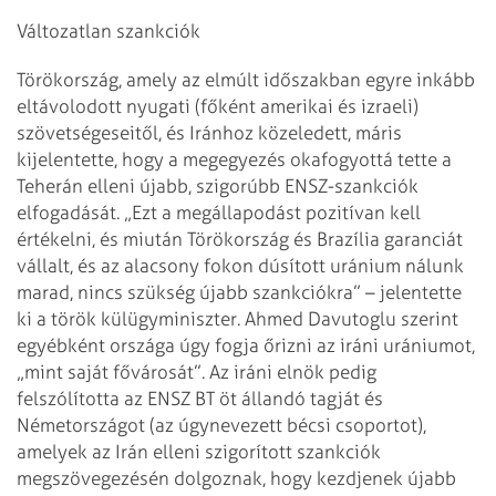
Változatlan szankciók
Törökország, amely az elmúlt időszakban egyre inkább
eltávolodott nyugati (főként amerikai és izraeli)
szövetségeseitől, és Iránhoz közeledett, máris
kijelentette, hogy a megegyezés okafogyottá tette a
Teherán elleni újabb, szigorúbb ENSZ-szankciók
elfogadását. „Ezt a megállapodást pozitívan kell
értékelni, és miután Törökország és Brazília garanciát
vállalt, és az alacsony fokon dúsított uránium nálunk
marad, nincs szükség újabb szankciókra” – jelentette
ki a török külügyminiszter. Ahmed Davutoglu szerint
egyébként országa úgy fogja őrizni az iráni urániumot,
„mint saját fővárosát”.
Az iráni elnök pedig
felszólította az ENSZ BT öt állandó tagját és
Németországot (az úgynevezett bécsi csoportot),
amelyek az Irán elleni szigorított szankciók
megszövegezésén dolgoznak, hogy kezdjenek újabb