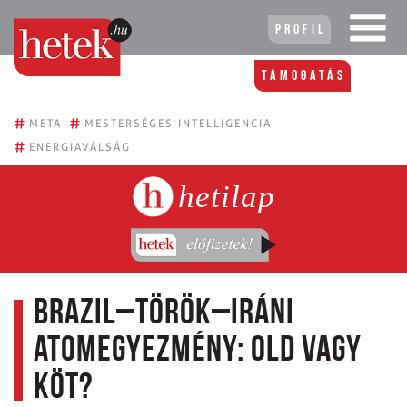
Profil
Támogatás
#
#
META
MESTERSÉGES INTELLIGENCIA
#
ENERGIAVÁLSÁG
hetilap
Brazil–török–iráni
atomegyezmény: old vagy
köt?