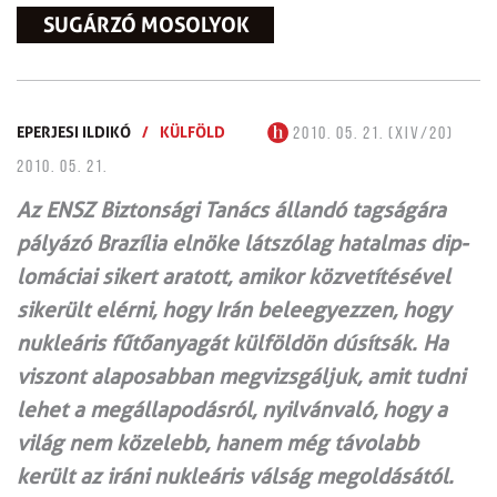
SUGÁRZÓ MOSOLYOK
EPERJESI ILDIKÓ
/
KÜLFÖLD
2010. 05. 21. (XIV/20)
2010. 05. 21.
Az ENSZ Biztonsági Tanács állandó tagságára
pályázó Brazília elnöke látszólag hatalmas dip­
lo­má­ciai sikert aratott, amikor közvetítésével
sikerült elérni, hogy Irán beleegyezzen, hogy
nukleáris fűtőanyagát külföldön dúsítsák. Ha
viszont alapo­sab­ban megvizsgáljuk, amit tudni
lehet a megállapodásról, nyilvánvaló, hogy a
világ nem közelebb, hanem még távolabb
került az iráni nukleáris válság megoldásától.