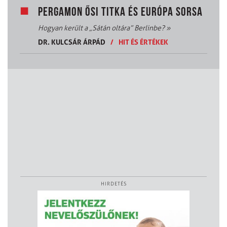
PERGAMON ŐSI TITKA ÉS EURÓPA SORSA
Hogyan került a „Sátán oltára” Berlinbe?
»
DR. KULCSÁR ÁRPÁD
/
HIT ÉS ÉRTÉKEK
HIRDETÉS