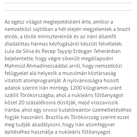
Az egész világot meglepetésként érte, amikor a
nemzetközi sajtóban a hét elején megjelentek a brazil
elnök, a török miniszterelnök és az iráni államfő
diadalittas hármas kézfogásáról készült felvételek.
Lula da Silva és Recep Tayyip Erdogan Teheránban
bejelentette, hogy végre sikerült megállapodni
Mahmúd Ahmadinezsáddal arról, hogy nemzetközi
felügyelet alá helyezik a muzulmán köztársaság
vitatott atomprogramját.
A nyilvánosságra hozott
adatok szerint Irán mintegy 1200 kilogramm uránt
szállít Törökországba, ahol a nukleáris fűtőanyagot
közel 20 százalékosra dúsítják, majd visszaviszik
Iránba, ahol egy orvosi kutatóreaktor üzemeltetéséhez
fogják használni. Brazília és Törökország szerint ezzel
meg tudják akadályozni, hogy Irán atomfegyver
építéséhez használja a nukleáris fűtőanyagot.