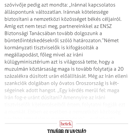
szóvivője pedig azt mondta: „Iránnal kapcsolatos
álláspontunk változatlan. Iránnak kötelessége
biztosítani a nemzetközi közösséget békés céljairól.
Amíg ezt nem teszi meg, partnereinkkel az ENSZ
Biztonsági Tanácsában tovább dolgozunk a
büntetőintézkedésekről szóló határozaton.”
Német
kormányzati tisztviselők is kifogásolták a
megállapodást, főleg mivel az iráni
külügyminisztérium azt is világossá tette, hogy a
muzulmán köztársaság maga is tovább folytatja a 20
százalékra dúsított urán előállítását.
Még az Irán elleni
szankciók dolgában oly óvatos Oroszország is két­
ségeinek adott hangot. „Egy kérdés merül fel: maga
Irán fog-e uránt dúsítani? Amennyire az iráni
tisztviselők kijelentéseiből értem, folytatni fogják ezt
a munkát. Ebben az esetben a nemzetközi közösség
korábbi aggodalmai megmaradnak” – nyilatkozta
Dmitrij Medvegyev orosz elnök.