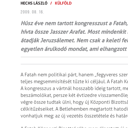
HECHS LÁSZLÓ
/
KÜLFÖLD
2009. 08. 16.
Húsz éve nem tartott kongresszust a Fatah
hívta össze Jasszer Arafat. Most mindenkit 
átadják Jeruzsálemet. Nem csak a keleti fel
egyetlen árulkodó mondat, ami elhangzott
A Fatah nem politikai párt, hanem „fegyveres sze
teljes megsemmisítését tűzte ki céljául. A Fatah 
A kongresszus a vártnál hosszabb ideig tartott, m
beszámolókat, persze két évtizedre visszamenőleg
végre össze tudtak ülni, hogy új Központi Bizott
célkitűzéseiket. A Bet­lehemben megtartott hatod
vonhatjuk meg: az új vezetés összetétele és határ