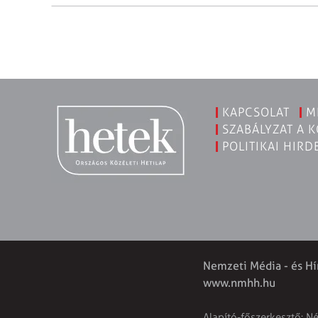
KAPCSOLAT
M
SZABÁLYZAT A 
POLITIKAI HIRD
Nemzeti Média - és Hí
www.nmhh.hu
Alapító-főszerkesztő: N