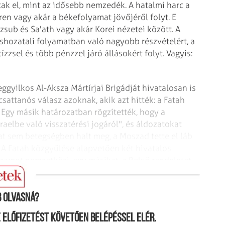
ak el, mint az idősebb nemzedék. A hatalmi harc a
ren vagy akár a békefolyamat jövőjéről folyt. E
ub és Sa'ath vagy akár Korei nézetei között. A
éshozatali folyamatban való nagyobb részvételért, a
zsel és több pénzzel járó állásokért folyt. Vagyis:
ggyilkos Al-Aksza Mártírjai Brigádját hivatalosan is
csattanós válasz azoknak, akik azt hitték: a Fatah
) Egy másik határozatban rögzítették, hogy a
elbe való visszatérési jogáról", és áldozatokat
at sem betegségben halt meg, a Moszad tette el láb
bb. A Fatah közgyűlése alapvetően két hivatalos
gramot nemzetközi, egy másikat, a Belső rendeletet
 olvasná?
ne előfizetést követően belépéssel elér.