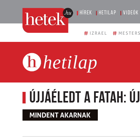
Hírek
Hetilap
Videók
#
#
IZRAEL
MESTERS
hetilap
Újjáéledt a Fatah: ú
MINDENT AKARNAK