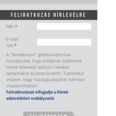
FELIRATKOZÁS HÍRLEVÉLRE
Név:
*
E-mail
cím:
*
A "feliratkozom" gombra kattintva
hozzájárulok, hogy küldjenek számomra
Hetek hírlevelet exkluzív hetekes
tartalmakról és promóciókról. Tudomásul
veszem, hogy hozzájárulásomat bármikor
visszavonhatom.
Feliratkozással elfogadja a Hetek
adatvédelmi szabályzatát
.