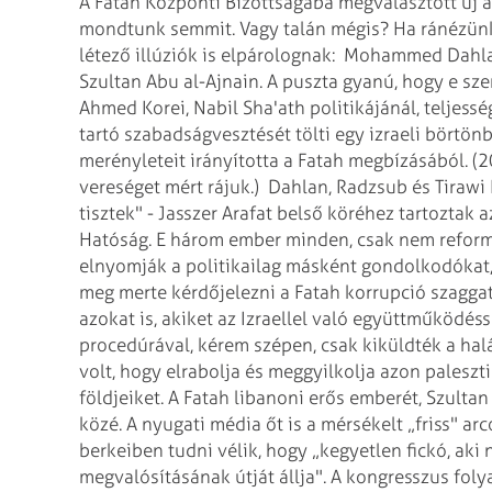
A Fatah Központi Bizottságába megválasztott új a
mondtunk semmit. Vagy talán mégis? Ha ránézünk
létező illúziók is elpárolognak: Mohammed Dahlan
Szultan Abu al-Ajnain. A puszta gyanú, hogy e 
Ahmed Korei, Nabil Sha'ath politikájánál, teljessé
tartó szabadságvesztését tölti egy izraeli börtönb
merényleteit irányította a Fatah megbízásából. (2
vereséget mért rájuk.) Dahlan, Radzsub és Tirawi 
tisztek" - Jasszer Arafat belső köréhez tartoztak
Hatóság. E három ember minden, csak nem reforme
elnyomják a politikailag másként gondolkodókat, a
meg merte kérdőjelezni a Fatah korrupció szaggatt
azokat is, akiket az Izraellel való együtt­működés
procedúrával, kérem szépen, csak kiküldték a hal
volt, hogy elrabolja és meggyilkolja azon paleszti
földjeiket. A Fatah libanoni erős emberét, Szultan
közé. A nyugati média őt is a mérsékelt „friss" a
berkeiben tudni vélik, hogy „kegyetlen fickó, aki n
megvalósításának útját állja". A kongresszus fol