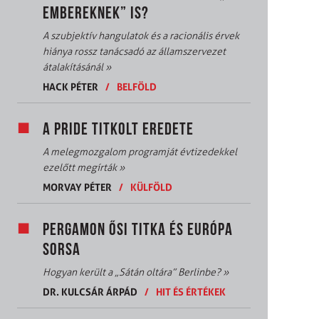
EMBEREKNEK” IS?
A szubjektív hangulatok és a racionális érvek
hiánya rossz tanácsadó az államszervezet
átalakításánál
»
HACK PÉTER
/
BELFÖLD
A PRIDE TITKOLT EREDETE
A melegmozgalom programját évtizedekkel
ezelőtt megírták
»
MORVAY PÉTER
/
KÜLFÖLD
PERGAMON ŐSI TITKA ÉS EURÓPA
SORSA
Hogyan került a „Sátán oltára” Berlinbe?
»
DR. KULCSÁR ÁRPÁD
/
HIT ÉS ÉRTÉKEK