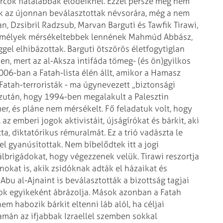
rcok fiatalabbak elődeiknél. Ezzel persze még nem
 az újonnan beválasztottak névsorára, még a nem
, Dzsibril Radzsub, Marvan Barguti és Tawfik Tirawi,
személyek mérsékeltebbek lennének Mahmúd Abbász,
ggel elhibázottak. Barguti ötszörös életfogytiglan
en, mert az al-Aksza intifáda tömeg- (és ön)gyilkos
006-ban a Fatah-lista élén állt, amikor a Hamasz
Fatah-terroristák - ma úgynevezett „biztonsági
 azután, hogy 1994-ben megalakult a Palesztin
r, és pláne nem mérsékelt. Fő feladatuk volt, hogy
z emberi jogok aktivistáit, újságírókat és bárkit, aki
a, diktatórikus rémuralmát. Ez a trió vadászta le
sel gyanúsítottak. Nem bíbelődtek itt a jogi
álbrigádokat, hogy végezzenek velük. Tirawi reszortja
nokat is, akik zsidóknak adták el házaikat és
 Abu al-Ajnaint is beválasztották a bizottság tagjai
rcok egyikeként ábrázolja. Mások azonban a Fatah
em habozik bárkit eltenni láb alól, ha céljai
yamán az ifjabbak Izraellel szemben sokkal