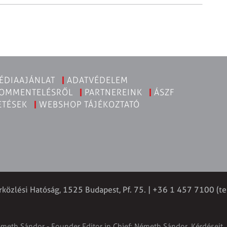
ÉDIAAJÁNLAT
ADATVÉDELEM
KOMMENTELÉSRŐL
PARTNEREINK
ÁSZF
ETÉSEK
WEBSHOP TÁJÉKOZTATÓ
rközlési Hatóság, 1525 Budapest, Pf. 75. | +36 1 457 7100 (te
émeth Sándor - Founder Editor in Chief: Németh Sándor. Kérdéseit, 