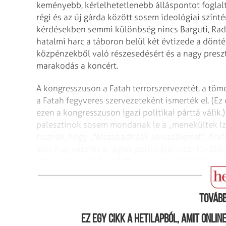
keményebb, kérlelhetetlenebb álláspontot foglalt
régi és az új gárda között sosem ideológiai színté
kérdésekben semmi különbség nincs Barguti, Radzs
hatalmi harc a táboron belül két évtizede a dönt
közpénzekből való részesedésért és a nagy presztíz
marakodás a koncért.
A kongresszuson a Fatah terrorszervezetét, a töme
a Fatah fegyveres szervezeteként ismerték el. (Ez 
ezen a kongresszuson igazi politikai párttá válik.
palesztinok sosem mondanak le a „menekültek Izra
hoznak, hogy „felszabadítsák Jeruzsálemet". Araf
alól. A új vezetés a régiek politikáját viszi tová
dokumentumot fogadott el, egyet, a Politikai pro
pedig hazai fogyasztásra.
Tovább
Ez egy cikk a hetilapból, amit onli