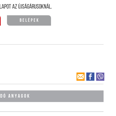
lapot az újságárusoknál.
Belépek
ÓDÓ ANYAGOK