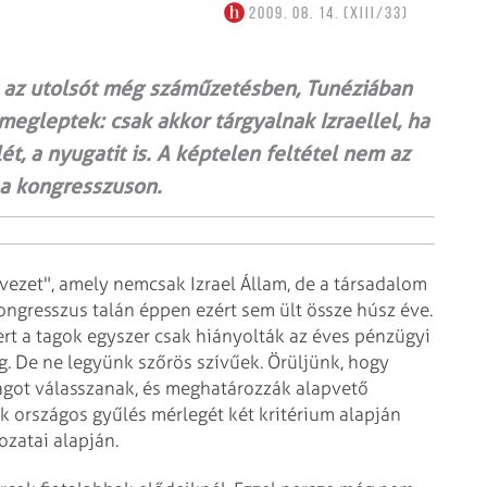
2009. 08. 14. (XIII/33)
, az utolsót még száműzetésben, Tunéziában
megleptek: csak akkor tárgyalnak Izraellel, ha
ét, a nyugatit is. A képtelen feltétel nem az
 a kongresszuson.
rvezet", amely nemcsak Izrael Állam, de a társadalom
Kongresszus talán éppen ezért sem ült össze húsz éve.
ert a tagok egyszer csak hiányolták az éves pénzügyi
. De ne legyünk szőrös szí­vűek. Örüljünk, hogy
ságot válasszanak, és meghatározzák alapvető
ik országos gyűlés mérlegét két kritérium alapján
ozatai alapján.