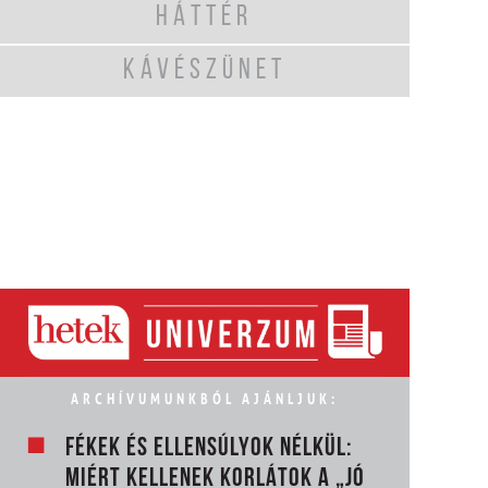
HÁTTÉR
KÁVÉSZÜNET
ARCHÍVUMUNKBÓL AJÁNLJUK:
FÉKEK ÉS ELLENSÚLYOK NÉLKÜL:
MIÉRT KELLENEK KORLÁTOK A „JÓ