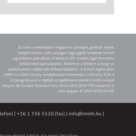
Az ezen a weboldalon megjelenő szövegek, grafikák, képek,
hangfelvételek, video anyagok vagy egyéb tartalmak szerzői
jogvédelem alatt állnak. A Hetek.hu Kft. minden jogot fenntart a
tartalommal kapcsolatosan, beleértve a tartalom szöveg- és
adatbányászat céljára való felhasználását is – A szerzői jogról szóló
1999. évi LXXVI. törvény rendelkezései értelmében a törvény 35/A. §
(1) paragrafusa és a digitális szolgáltatások piacairól szóló európai
irányelv (Az Európai Parlament és a Tanács (EU) 2019/790 Irányelve) 4.
cikke alapján. © 2026 HETEK.HU Kft.
lefon) | +36 1 356 5520 (fax) |
info@nmhh.hu
|
észrevételeit kérjük írja meg címünkre: