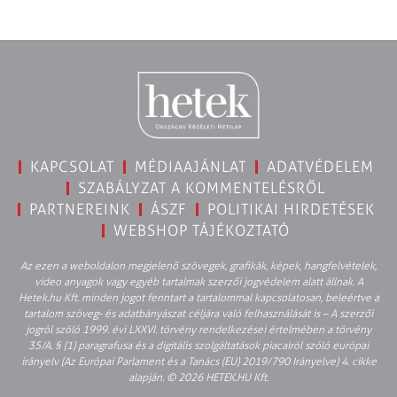
KAPCSOLAT
MÉDIAAJÁNLAT
ADATVÉDELEM
SZABÁLYZAT A KOMMENTELÉSRŐL
PARTNEREINK
ÁSZF
POLITIKAI HIRDETÉSEK
WEBSHOP TÁJÉKOZTATÓ
Az ezen a weboldalon megjelenő szövegek, grafikák, képek, hangfelvételek,
video anyagok vagy egyéb tartalmak szerzői jogvédelem alatt állnak. A
Hetek.hu Kft. minden jogot fenntart a tartalommal kapcsolatosan, beleértve a
tartalom szöveg- és adatbányászat céljára való felhasználását is – A szerzői
jogról szóló 1999. évi LXXVI. törvény rendelkezései értelmében a törvény
35/A. § (1) paragrafusa és a digitális szolgáltatások piacairól szóló európai
irányelv (Az Európai Parlament és a Tanács (EU) 2019/790 Irányelve) 4. cikke
alapján. © 2026 HETEK.HU Kft.