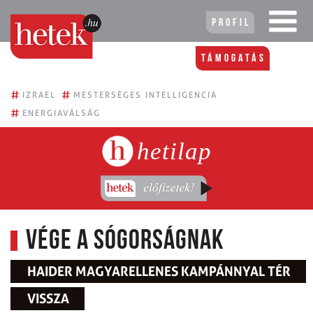
Profil
Támogatás
#
#
IZRAEL
MESTERSÉGES INTELLIGENCIA
#
ENERGIAVÁLSÁG
hetilap
Vége a sógorságnak
HAIDER MAGYARELLENES KAMPÁNNYAL TÉR
VISSZA