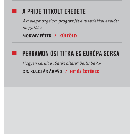
A PRIDE TITKOLT EREDETE
A melegmozgalom programját évtizedekkel ezelőtt
megírták
»
MORVAY PÉTER
/
KÜLFÖLD
PERGAMON ŐSI TITKA ÉS EURÓPA SORSA
Hogyan került a „Sátán oltára” Berlinbe?
»
DR. KULCSÁR ÁRPÁD
/
HIT ÉS ÉRTÉKEK