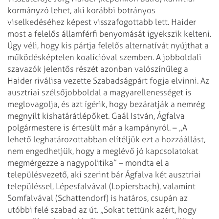
kormányzó
lehet, aki korábbi botrányos
viselkedéséhez képest visszafogottabb lett. Haider
most a felelős államférfi benyomását igyekszik kelteni.
Úgy véli, hogy kis
pártja felelős alternatívát nyújthat a
működésképtelen koalícióval szemben. A
jobboldali
szavazók jelentős részét azonban valószínűleg a
Haider riválisa
vezette Szabadságpárt fogja elvinni.
Az
ausztriai szélsőjobboldal a magyarellenességet is
meglovagolja, és azt
ígérik, hogy bezáratják a nemrég
megnyílt kishatárátlépőket.
Gaál István, Ágfalva
polgármestere is értesült már a kampányról. – „A
lehető
leghatározottabban elítéljük ezt a hozzáállást,
nem engedhetjük, hogy a meglévő
jó kapcsolatokat
megmérgezze a nagypolitika” – mondta el a
településvezető, aki
szerint bár Ágfalva két ausztriai
településsel, Lépesfalvával (Lopiersbach),
valamint
Somfalvával (Schattendorf) is határos, csupán az
utóbbi felé szabad az
út. „Sokat tettünk azért, hogy