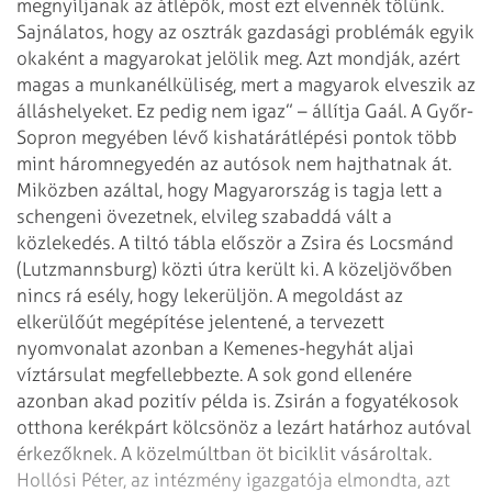
megnyíljanak az átlépők, most ezt elvennék tőlünk.
Sajnálatos, hogy az osztrák gazdasági problémák egyik
okaként a magyarokat
jelölik meg. Azt mondják, azért
magas a munkanélküliség, mert a magyarok
elveszik az
álláshelyeket. Ez pedig nem igaz” – állítja Gaál.
A Győr-
Sopron megyében lévő kishatárátlépési pontok több
mint háromnegyedén az
autósok nem hajthatnak át.
Miközben azáltal, hogy Magyarország is tagja lett a
schengeni övezetnek, elvileg szabaddá vált a
közlekedés. A tiltó tábla először a
Zsira és Locsmánd
(Lutzmannsburg) közti útra került ki. A közeljövőben
nincs rá
esély, hogy lekerüljön. A megoldást az
elkerülőút megépítése jelentené, a
tervezett
nyomvonalat azonban a Kemenes-hegyhát aljai
víztársulat
megfellebbezte.
A sok gond ellenére
azonban akad pozitív példa is. Zsirán a fogyatékosok
otthona
kerékpárt kölcsönöz a lezárt határhoz autóval
érkezőknek. A közelmúltban öt
biciklit vásároltak.
Hollósi Péter, az intézmény igazgatója elmondta, azt