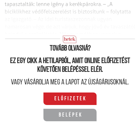
tapasztalták: lenne igény a
kerékpárokra. – „A
biciklikhez védőfelszerelést is biztosítunk – folytatta
az
igazgató. – Az idei turistaszezonnak ugyan
hamarosan vége, de azt várjuk, hogy
jövő év tavaszától
beindul a szolgáltatás. Már nyomdában vannak a
kölcsönzést
népszerűsítő szórólapok.”
(atv.hu)
Tovább olvasná?
Ez egy cikk a hetilapból, amit online előfizetést
követően belépéssel elér.
Vagy vásárolja meg a lapot az újságárusoknál.
Előfizetek
Belépek