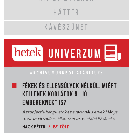
HÁTTÉR
KÁVÉSZÜNET
ARCHÍVUMUNKBÓL AJÁNLJUK:
FÉKEK ÉS ELLENSÚLYOK NÉLKÜL: MIÉRT
KELLENEK KORLÁTOK A „JÓ
EMBEREKNEK” IS?
A szubjektív hangulatok és a racionális érvek hiánya
rossz tanácsadó az államszervezet átalakításánál
»
HACK PÉTER
/
BELFÖLD