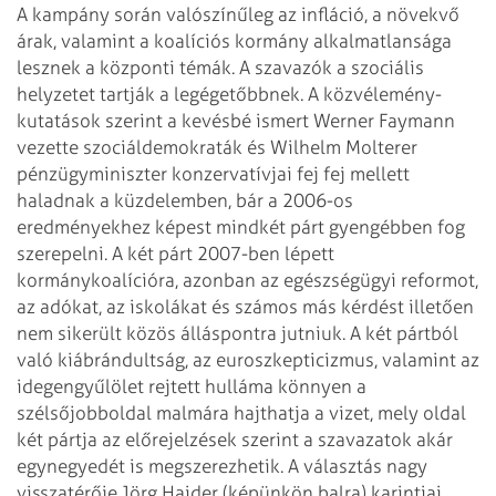
A kampány során valószínűleg az infláció, a növekvő
árak, valamint a
koalíciós kormány alkalmatlansága
lesznek a központi témák. A szavazók a
szociális
helyzetet tartják a legégetőbbnek.
A közvélemény-
kutatások szerint a kevésbé ismert Werner Faymann
vezette
szociáldemokraták és Wilhelm Molterer
pénzügyminiszter konzervatívjai fej fej
mellett
haladnak a küzdelemben, bár a 2006-os
eredményekhez képest mindkét párt
gyengébben fog
szerepelni. A két párt 2007-ben lépett
kormánykoalícióra, azonban
az egészségügyi reformot,
az adókat, az iskolákat és számos más kérdést illetően
nem sikerült közös álláspontra jutniuk.
A két pártból
való kiábrándultság, az euroszkepticizmus, valamint az
idegengyűlölet rejtett hulláma könnyen a
szélsőjobboldal malmára hajthatja a
vizet, mely oldal
két pártja az előrejelzések szerint a szavazatok akár
egynegyedét is megszerezhetik.
A választás nagy
visszatérője Jörg Haider (képünkön balra) karintiai