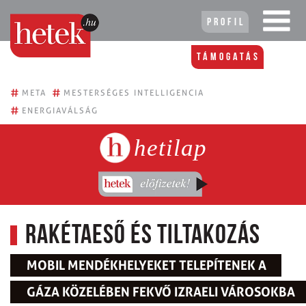
Profil
Támogatás
#
#
META
MESTERSÉGES INTELLIGENCIA
#
ENERGIAVÁLSÁG
hetilap
Rakétaeső és tiltakozás
MOBIL MENDÉKHELYEKET TELEPÍTENEK A
GÁZA KÖZELÉBEN FEKVŐ IZRAELI VÁROSOKBA