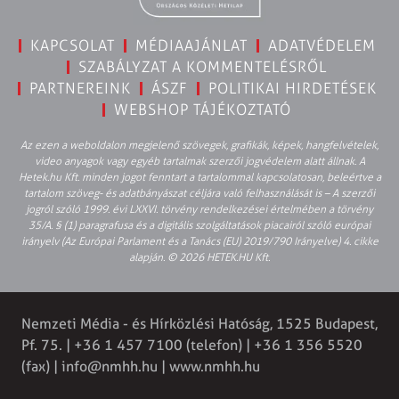
KAPCSOLAT
MÉDIAAJÁNLAT
ADATVÉDELEM
SZABÁLYZAT A KOMMENTELÉSRŐL
PARTNEREINK
ÁSZF
POLITIKAI HIRDETÉSEK
WEBSHOP TÁJÉKOZTATÓ
Az ezen a weboldalon megjelenő szövegek, grafikák, képek, hangfelvételek,
video anyagok vagy egyéb tartalmak szerzői jogvédelem alatt állnak. A
Hetek.hu Kft. minden jogot fenntart a tartalommal kapcsolatosan, beleértve a
tartalom szöveg- és adatbányászat céljára való felhasználását is – A szerzői
jogról szóló 1999. évi LXXVI. törvény rendelkezései értelmében a törvény
35/A. § (1) paragrafusa és a digitális szolgáltatások piacairól szóló európai
irányelv (Az Európai Parlament és a Tanács (EU) 2019/790 Irányelve) 4. cikke
alapján. © 2026 HETEK.HU Kft.
Nemzeti Média - és Hírközlési Hatóság, 1525 Budapest,
Pf. 75. | +36 1 457 7100 (telefon) | +36 1 356 5520
(fax) |
info@nmhh.hu
| www.nmhh.hu