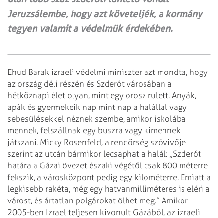
Jeruzsálembe, hogy azt követeljék, a kormány
tegyen valamit a védelmük érdekében.
Ehud Barak izraeli védelmi miniszter azt mondta, hogy
az ország déli részén
és Szderót városában a
hétköznapi élet olyan, mint egy orosz rulett. Anyák,
apák
és gyermekeik nap mint nap a halállal vagy
sebesülésekkel néznek szembe, amikor
iskolába
mennek, felszállnak egy buszra vagy kimennek
játszani. Micky Rosenfeld,
a rendőrség szóvivője
szerint az utcán bármikor lecsaphat a halál: „Szderót
határa a Gázai övezet északi végétől csak 800 méterre
fekszik, a városközpont
pedig egy kilométerre. Emiatt a
legkisebb rakéta, még egy hatvanmilliméteres is
eléri a
várost, és ártatlan polgárokat ölhet meg.”
Amikor
2005-ben Izrael teljesen kivonult Gázából, az izraeli