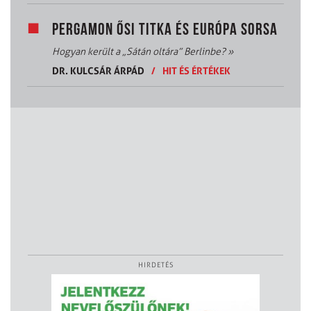
PERGAMON ŐSI TITKA ÉS EURÓPA SORSA
Hogyan került a „Sátán oltára” Berlinbe?
»
DR. KULCSÁR ÁRPÁD
/
HIT ÉS ÉRTÉKEK
HIRDETÉS