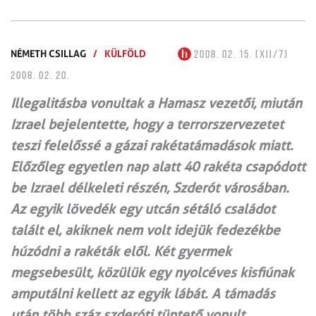
NÉMETH CSILLAG
/
KÜLFÖLD
2008. 02. 15. (XII/7)
2008. 02. 20.
Illegalitásba vonultak a Hamasz vezetői, miután
Izrael bejelentette, hogy a terrorszervezetet
teszi felelőssé a gázai rakétatámadások miatt.
Előzőleg egyetlen nap alatt 40 rakéta csapódott
be Izrael délkeleti részén, Szderót városában.
Az egyik lövedék egy utcán sétáló családot
talált el, akiknek nem volt idejük fedezékbe
húzódni a rakéták elől. Két gyermek
megsebesült, közülük egy nyolcéves kisfiúnak
amputálni kellett az egyik lábát. A támadás
után több száz szderóti tüntető vonult