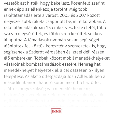
vezetők azt hitték,
hogy béke lesz. Rosenfeld szerint
ennek épp az ellenkezője történt. Még több
rakétatámadás érte a várost. 2005 és 2007 között
négyszer több rakéta csapódott
be, mint korábban. A
rakétatámadásokban 13 ember vesztette életét, több
százan
megsérültek, és több ezren kerültek sokkos
állapotba.
A támadások nyomán sokan segítséget
ajánlottak fel, köztük keresztény
szervezetek is, hogy
segítsenek a Szderót városában és Izrael déli részén
élő
embereken. Többek között mobil menedékhelyeket
vásárolnak bombatámadások
esetére.
Nemrég hat
menedékhelyet helyeztek el, a cél összesen 57 ilyen
telepítése. Az
akció ötletgazdája Josh Adler, akiben a
második libanoni háború során merült fel
az ötlet:
„Láttuk, hogy szükség van menedékhelyekre,
biztonságra, védelemre,
életmentésre azoknak, akik
nyílt közterületeken tartózkodnak, mint az utcákon, a
parkokban, a sportpályákon, így született meg ez a
kezdeményezés.”