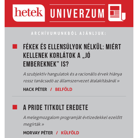
ARCHÍVUMUNKBÓL AJÁNLJUK:
FÉKEK ÉS ELLENSÚLYOK NÉLKÜL: MIÉRT
KELLENEK KORLÁTOK A „JÓ
EMBEREKNEK” IS?
A szubjektív hangulatok és a racionális érvek hiánya
rossz tanácsadó az államszervezet átalakításánál
»
HACK PÉTER
/
BELFÖLD
A PRIDE TITKOLT EREDETE
A melegmozgalom programját évtizedekkel ezelőtt
megírták
»
MORVAY PÉTER
/
KÜLFÖLD