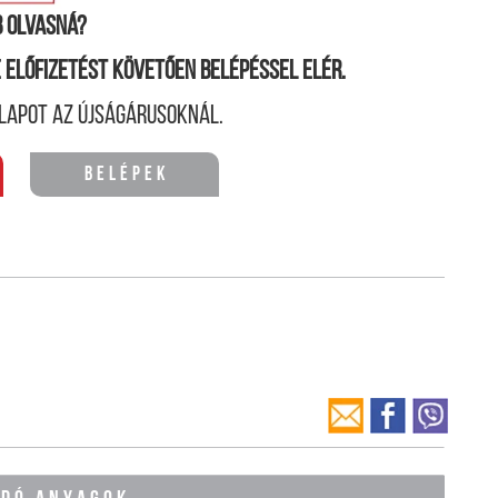
 olvasná?
ne előfizetést követően belépéssel elér.
lapot az újságárusoknál.
Belépek