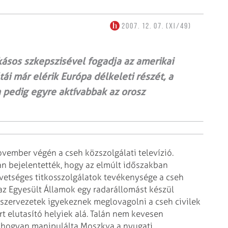
2007. 12. 07. (XI/49)
kásos szkepszisével fogadja az amerikai
ái már elérik Európa délkeleti részét, a
 pedig egyre aktívabbak az orosz
november végén a cseh
közszolgálati televízió.
an
bejelentették, hogy az elmúlt időszakban
etséges titkosszolgálatok tevékenysége a cseh
z Egyesült Államok egy radarállomást készül
mszervezetek igyekeznek
meglovagolni a cseh civilek
rt
elutasító helyiek alá. Talán nem kevesen
 hogyan manipulálta Moszkva a nyugati