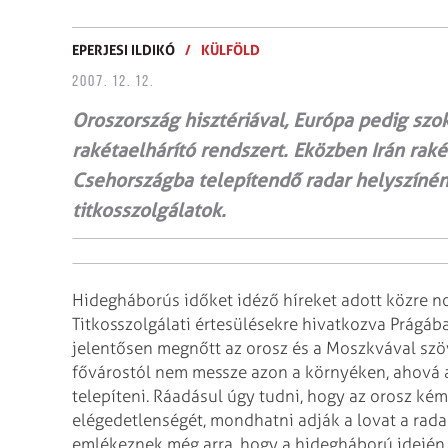
EPERJESI ILDIKÓ
/
KÜLFÖLD
2007. 12. 12.
Oroszország hisztériával, Európa pedig szo
rakétaelhárító rendszert. Eközben Irán rakét
Csehországba telepítendő radar helyszínén
titkosszolgálatok.
Hidegháborús időket idéző híreket adott közre 
Titkosszolgálati értesülésekre hivatkozva Prágáb
jelentősen megnőtt az orosz és a
Moszkvával szöv
fővárostól nem
messze azon a környéken, ahová a
telepíteni. Ráadásul úgy tudni, hogy az orosz ké
elégedetlenségét, mondhatni adják a lovat a rada
emlékeznek még arra, hogy a hidegháború
idején