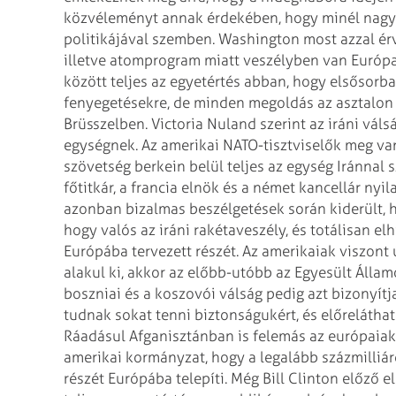
közvéleményt annak érdekében, hogy
minél nagy
politikájával
szemben.
Washington most azzal érve
illetve atomprogram miatt veszélyben van Európa
között teljes az egyetértés abban, hogy elsősorb
fenyegetésekre, de minden megoldás az asztalon
Brüsszelben. Victoria Nuland
szerint az iráni vál
egységnek. Az amerikai NATO-tisztviselők meg va
szövetség berkein belül teljes az egység Iránnal 
főtitkár, a francia elnök és a német kancellár
nyila
azonban bizalmas
beszélgetések során kiderült, 
hogy valós az iráni rakétaveszély, és totálisan el
Európába tervezett részét.
Az amerikaiak viszont 
alakul ki,
akkor az előbb-utóbb az Egyesült Államo
boszniai és a koszovói válság pedig azt bizonyít
tudnak sokat tenni biztonságukért, és előrelátha
Ráadásul Afganisztánban is felemás
az európaiak 
amerikai kormányzat, hogy a legalább százmilliár
részét Európába telepíti. Még Bill Clinton
előző el