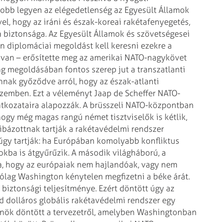
obb legyen az elégedetlenség az Egyesült Államok
l, hogy az iráni és észak-koreai rakétafenyegetés,
 biztonsága. Az Egyesült Államok
és szövetségesei
an diplomáciai
megoldást kell keresni ezekre a
van – erősítette meg az amerikai NATO-nagykövet
ság megoldásában fontos szerep jut a transzatlanti
nnak győződve arról, hogy az
észak-atlanti
szemben. Ezt a
véleményt Jaap de Scheffer NATO-
tkozataira alapozzák. A brüsszeli NATO-központban
hogy még magas rangú német tisztviselők is kétlik,
hibázottnak tartják a
rakétavédelmi rendszer
úgy tartják: ha Európában komolyabb konfliktus
kba is átgyűrűzik. A második világháború,
a
ja, hogy az európaiak nem
hajlandóak, vagy nem
tólag
Washington kénytelen megfizetni a béke árát.
biztonsági teljesítménye.
Ezért döntött úgy az
d dolláros
globális rakétavédelmi rendszer egy
nök döntött a tervezetről, amelyben Washingtonban