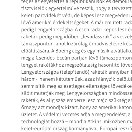
teljes az egyetértés a
republikánusok és demokra
tisztviselők egyértelművé teszik, hogy a tervezett
keleti partvidékét védi, de képes
lesz megvédeni a
lévő amerikai
érdekeltségeket.
A már említett rad
pedig
Lengyelországba. A cseh radar képes lesz ér
rakéták pedig még időben „levadásszák” a veszél
támaszponton, ahol kizárólag
űrhadviselésre kész
előállítására.
A Boeing cég és egy másik alvállalk
meg a Csendes-óceán partján lévő támaszponton
lengyel rakétákhoz megszólalásig
hasonlító löve
Lengyelországba
(telepítendő) rakéták annyiban 
három-, hanem kétüteműek, azaz hiányzik belőlü
semmisítik meg az esetleges ellenséges lövedékek
silóit mutatják meg. Lengyelországban
mindössze 
rakéták, és alig
száz emberre lesz majd szükség a
őrnagy azt mondja: kizárt, hogy az amerikai katon
üzletet. A védelmi vezetés adja a megrendelést, a
technológiát hozzá – mondja Atkins,
miközben már
kelet-európai
ország kormányával.
Európai részrő