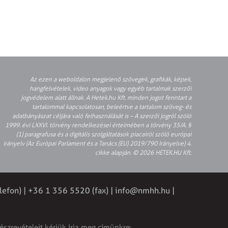
Az ezen a weboldalon megjelenő szövegek, grafikák, képek,
hangfelvételek, video anyagok vagy egyéb tartalmak szerzői
jogvédelem alatt állnak. A Hetek.hu Kft. minden jogot fenntart a
tartalommal kapcsolatosan, beleértve a tartalom szöveg- és
adatbányászat céljára való felhasználását is – A szerzői jogról szóló
1999. évi LXXVI. törvény rendelkezései értelmében a törvény 35/A. §
(1) paragrafusa és a digitális szolgáltatások piacairól szóló európai
irányelv (Az Európai Parlament és a Tanács (EU) 2019/790 Irányelve) 4.
cikke alapján. © 2026 HETEK.HU Kft.
lefon) | +36 1 356 5520 (fax) |
info@nmhh.hu
|
észrevételeit kérjük írja meg címünkre: