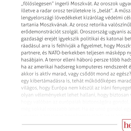
„fölöslegesen”
ingerli Moszkvát. Az oroszok ugyan
illetve a radar orosz területekre is „belát”. A műs
lengyelországi lövedékeket kizárólag védelmi
cél
tartania Moszkvának. Az
orosz retorika valószínűle
erődemonstrációt
szolgál. Oroszország ugyanis 
gazdasági erejét igyekszik politikai és katonai 
ráadásul arra is felhívják a figyelmet, hogy Mosz
partnere, és NATO-berkekben teljesen
másképp nyi
hasábjain.
A terror elleni háború persze több had
ha az amerikai hadsereg komputeres rendszerét é
akkor is aktív marad, vagy csődöt mond az
egész?
egy kibertámadásra is,
tehát működőképes marad a
világos, hogy Európa nem készül az iráni fenyeget
olyan véleményeket lehet hallani, hogy biztosan
hogy valóban az európaiak
biztonságára gondol. 
még sokkal
rosszabb lehet. Ha az unió gondol egy
ugyanis a bizalmas beszélgetésekből az is kiderül
egyik legnagyobb célja, hogy az Egyesült
Államoka