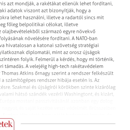
is azt mondják, a rakétákat ellenük lehet
fordítani,
zaki adatok
viszont azt bizonyítják, hogy a
okra lehet használni, illetve a radartól sincs mit
g főleg belpolitikai célokat, illetve
az olajbevételekből származó egyre növekvő
befolyásának növelésére
fordítani. A NATO-ban
kva
hivatalosan a katonai szövetség stratégiai
latkoznak diplomatái, mint az orosz újságok
színtéren folyik. Felmerül a kérdés, hogy
mi történik,
ri támadás. A
velejéig high-tech rakétavédelem
 Thomas Atkins őrnagy szerint a rendszer felkészült
 számítógépes rendszer hibája esetén is.
Az
ésre. Szakmai és újságírói
körökben szinte kizárólag
 valami
hátsó szándék vezérli Washingtont, és kizárt,
Európa mostani passzivitásánál azonban egy dolog
 nagyot, és saját kezébe veszi védelmét.
Brüsszelben
, Európa alig
várja, hogy saját hadserege legyen, és
t felváltsa a Közel-Keleten.