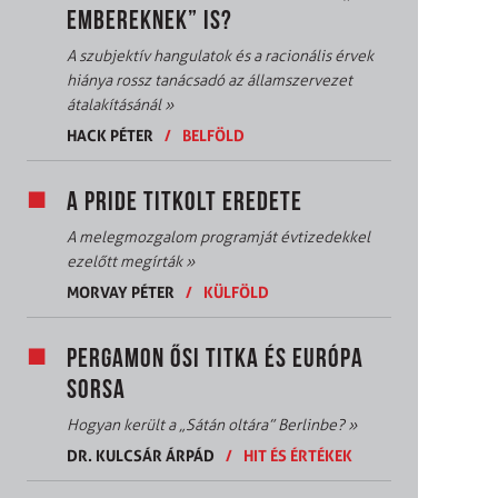
EMBEREKNEK” IS?
A szubjektív hangulatok és a racionális érvek
hiánya rossz tanácsadó az államszervezet
átalakításánál
»
HACK PÉTER
/
BELFÖLD
A PRIDE TITKOLT EREDETE
A melegmozgalom programját évtizedekkel
ezelőtt megírták
»
MORVAY PÉTER
/
KÜLFÖLD
PERGAMON ŐSI TITKA ÉS EURÓPA
SORSA
Hogyan került a „Sátán oltára” Berlinbe?
»
DR. KULCSÁR ÁRPÁD
/
HIT ÉS ÉRTÉKEK