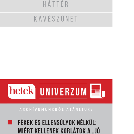
HÁTTÉR
KÁVÉSZÜNET
ARCHÍVUMUNKBÓL AJÁNLJUK:
FÉKEK ÉS ELLENSÚLYOK NÉLKÜL:
MIÉRT KELLENEK KORLÁTOK A „JÓ