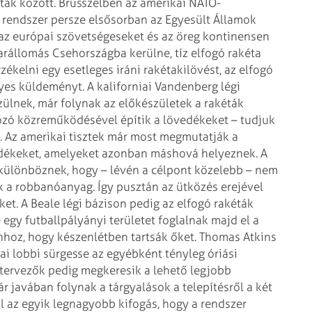
ták között.
Brüsszelben az amerikai NATO-
rendszer persze elsősorban az Egyesült Államok
z európai szövetségeseket és az öreg kontinensen
arállomás Csehországba kerülne, tíz elfogó rakéta
zékelni egy esetleges iráni
rakétakilövést, az elfogó
yes
küldeményt. A kaliforniai Vandenberg légi
ülnek, már folynak az előkészületek a rakéták
ozó közreműködésével építik a lövedékeket –
tudjuk
.
Az amerikai tisztek már most megmutatják a
dékeket, amelyeket azonban máshová helyeznek. A
különböznek, hogy – lévén a célpont közelebb –
nem
k a robbanóanyag. Így pusztán
az ütközés erejével
et. A Beale
légi bázison pedig az elfogó rakéták
egy futballpályányi területet foglalnak majd el a
hhoz, hogy készenlétben tartsák őket. Thomas
Atkins
ai lobbi sürgesse az
egyébként tényleg óriási
tervezők pedig megkeresik a lehető legjobb
 javában folynak a tárgyalások a telepítésről a két
l az egyik legnagyobb kifogás, hogy a rendszer