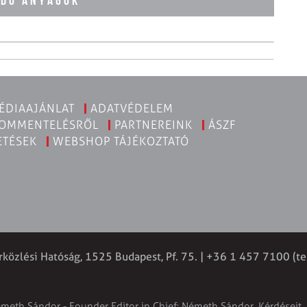
ÓDÓ ANYAGOK
ÉDIAAJÁNLAT
ADATVÉDELEM
KOMMENTELÉSRŐL
PARTNEREINK
ÁSZF
ETÉSEK
WEBSHOP TÁJÉKOZTATÓ
rközlési Hatóság, 1525 Budapest, Pf. 75. | +36 1 457 7100 (te
émeth Sándor - Founder Editor in Chief: Németh Sándor. Kérdéseit, 