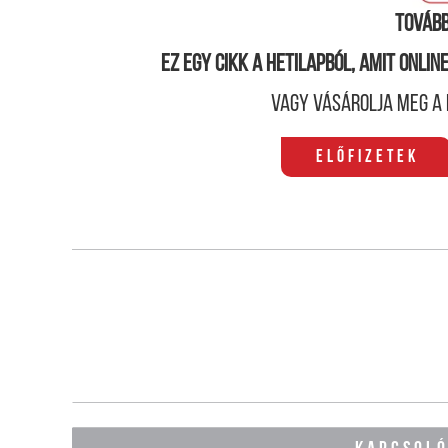
Tovább
Ez egy cikk a hetilapból, amit onli
Vagy vásárolja meg a 
Előfizetek