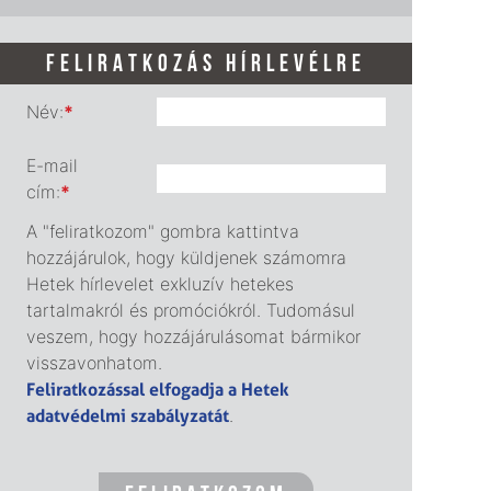
FELIRATKOZÁS HÍRLEVÉLRE
Név:
*
E-mail
cím:
*
A "feliratkozom" gombra kattintva
hozzájárulok, hogy küldjenek számomra
Hetek hírlevelet exkluzív hetekes
tartalmakról és promóciókról. Tudomásul
veszem, hogy hozzájárulásomat bármikor
visszavonhatom.
Feliratkozással elfogadja a Hetek
adatvédelmi szabályzatát
.