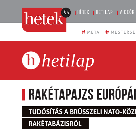
Hírek
Hetilap
Videók
#
#
META
MESTERSÉ
hetilap
Rakétapajzs Európá
TUDÓSÍTÁS A BRÜSSZELI NATO-KÖZ
RAKÉTABÁZISRÓL