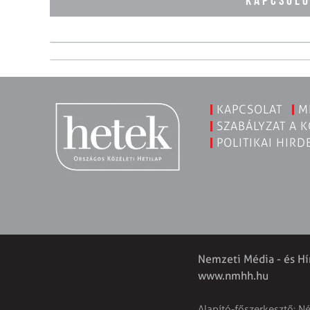
KAPCSOL
KAPCSOLAT
M
SZABÁLYZAT A 
POLITIKAI HIRD
Nemzeti Média - és Hí
www.nmhh.hu
Alapító-főszerkesztő: N