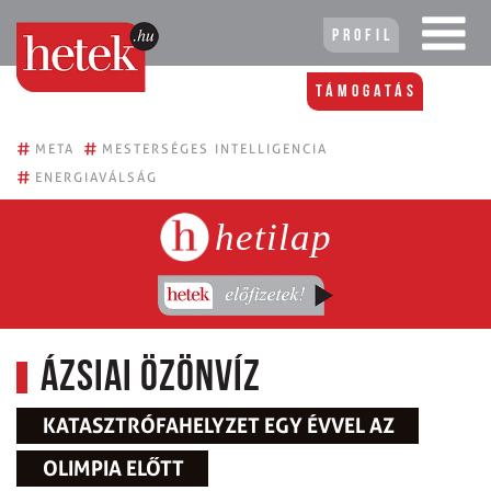
Profil
Támogatás
#
#
META
MESTERSÉGES INTELLIGENCIA
#
ENERGIAVÁLSÁG
hetilap
Ázsiai özönvíz
KATASZTRÓFAHELYZET EGY ÉVVEL AZ
OLIMPIA ELŐTT