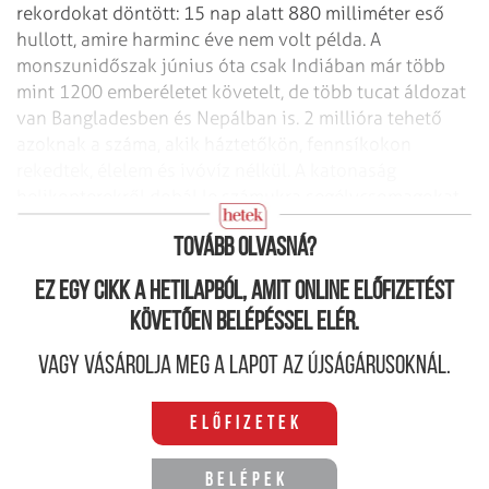
rekordokat döntött: 15 nap alatt 880 milliméter
eső
hullott, amire harminc éve nem volt példa. A
monszunidőszak június óta csak
Indiában már több
mint 1200 emberéletet követelt, de több tucat áldozat
van
Bangladesben és Nepálban is.
2 millióra tehető
azoknak a száma, akik háztetőkön, fennsíkokon
rekedtek, élelem
és ivóvíz nélkül. A katonaság
helikopterekről dobál le számukra
segélycsomagokat.
A hatóságok különböző járványok kitörésétől tartanak.
Tovább olvasná?
Ez egy cikk a hetilapból, amit online előfizetést
követően belépéssel elér.
Vagy vásárolja meg a lapot az újságárusoknál.
Előfizetek
Belépek