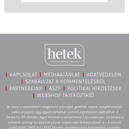
KAPCSOLAT
MÉDIAAJÁNLAT
ADATVÉDELEM
SZABÁLYZAT A KOMMENTELÉSRŐL
PARTNEREINK
ÁSZF
POLITIKAI HIRDETÉSEK
WEBSHOP TÁJÉKOZTATÓ
Az ezen a weboldalon megjelenő szövegek, grafikák, képek, hangfelvételek,
video anyagok vagy egyéb tartalmak szerzői jogvédelem alatt állnak. A
Hetek.hu Kft. minden jogot fenntart a tartalommal kapcsolatosan, beleértve a
tartalom szöveg- és adatbányászat céljára való felhasználását is – A szerzői
jogról szóló 1999. évi LXXVI. törvény rendelkezései értelmében a törvény