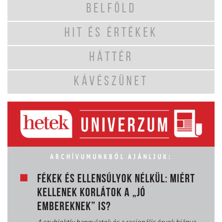
BELFÖLD
HIT ÉS ÉRTÉKEK
HÁTTÉR
KÁVÉSZÜNET
ARCHÍVUMUNKBÓL AJÁNLJUK:
FÉKEK ÉS ELLENSÚLYOK NÉLKÜL: MIÉRT
KELLENEK KORLÁTOK A „JÓ
EMBEREKNEK” IS?