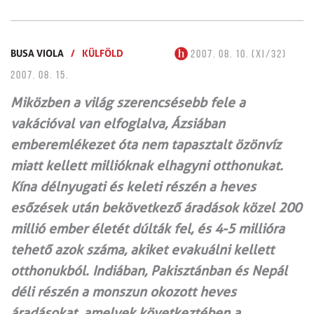
BUSA VIOLA
/
KÜLFÖLD
2007. 08. 10. (XI/32)
2007. 08. 15.
Miközben a világ szerencsésebb fele a
vakációval van elfoglalva, Ázsiában
emberemlékezet óta nem tapasztalt özönvíz
miatt kellett millióknak elhagyni otthonukat.
Kína délnyugati és keleti részén a heves
esőzések után bekövetkező áradások közel 200
millió ember életét dúlták fel, és 4-5 millióra
tehető azok száma, akiket evakuálni kellett
otthonukból. Indiában, Pakisztánban és Nepál
déli részén a monszun okozott heves
áradásokat, amelyek következtében a