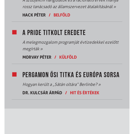
A szubjektív hangulatok és a racionális érvek hiánya
rossz tanácsadó az államszervezet átalakításánál
»
HACK PÉTER
/
BELFÖLD
A PRIDE TITKOLT EREDETE
A melegmozgalom programját évtizedekkel ezelőtt
megírták
»
MORVAY PÉTER
/
KÜLFÖLD
PERGAMON ŐSI TITKA ÉS EURÓPA SORSA
Hogyan került a „Sátán oltára” Berlinbe?
»
DR. KULCSÁR ÁRPÁD
/
HIT ÉS ÉRTÉKEK