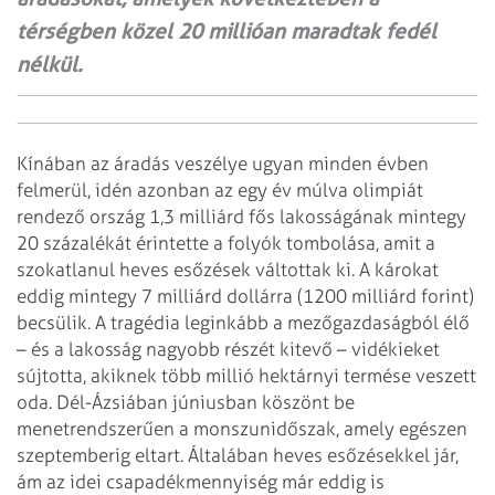
térségben közel 20 millióan maradtak fedél
nélkül.
Kínában az áradás veszélye ugyan minden évben
felmerül, idén azonban az egy
év múlva olimpiát
rendező ország 1,3 milliárd fős lakosságának mintegy
20
százalékát érintette a folyók tombolása, amit a
szokatlanul heves esőzések
váltottak ki. A károkat
eddig mintegy 7 milliárd dollárra (1200 milliárd forint)
becsülik. A tragédia leginkább a mezőgazdaságból élő
– és a lakosság nagyobb
részét kitevő – vidékieket
sújtotta, akiknek több millió hektárnyi termése
veszett
oda.
Dél-Ázsiában júniusban köszönt be
menetrendszerűen a monszunidőszak, amely
egészen
szeptemberig eltart. Általában heves esőzésekkel jár,
ám az idei
csapadékmennyiség már eddig is