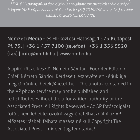
35/A. § (1) paragrafusa és a digitális szolgáltatások piacairól szóló európai
irányelv (Az Európai Parlament és a Tanács (EU) 2019/790 Irányelve) 4. cikke
alapján. © 2026 HETEK.HU Kft.
Nemzeti Média - és Hírközlési Hatóság, 1525 Budapest,
Pf. 75. | +36 1 457 7100 (telefon) | +36 1 356 5520
(fax) |
info@nmhh.hu
| www.nmhh.hu
Alapító-főszerkesztő: Németh Sándor - Founder Editor in
Chief: Németh Sándor. Kérdéseit, észrevételeit kérjük írja
meg címünkre:
hetek@hetek.hu
. - The photos contained in
the AP photo service may not be published and
redistributed without the prior written authority of the
Associated Press. All Rights Reserved. - Az AP fotószolgálat
fotóit nem lehet leközölni vagy újrafelhasználni az AP
előzetes írásbeli felhatalmazása nélkül! Copyright The
Associated Press - minden jog fenntartva!