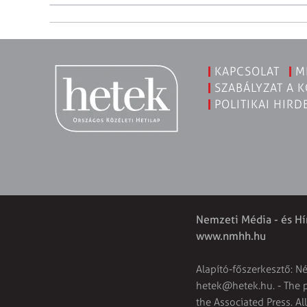
KAPCSOLAT
M
SZABÁLYZAT A 
POLITIKAI HIRD
Nemzeti Média - és Hí
www.nmhh.hu
Alapító-főszerkesztő: N
hetek@hetek.hu
. - The
the Associated Press. Al