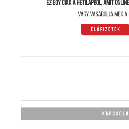
Ez egy cikk a hetilapból, amit onli
Vagy vásárolja meg a 
Előfizetek
KAPCSOL