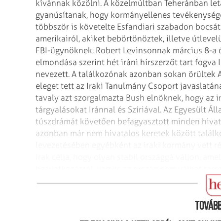
kívánnak közölni. A közelmúltban Teheránban let
gyanúsítanak, hogy kormányellenes tevékenység
többször is követelte Esfandiari
szabadon bocsátá
amerikairól,
akiket bebörtönöztek, illetve útlevel
FBI-ügynöknek, Robert Levinsonnak március 8-a ó
elmondása szerint hét iráni hírszerzőt tart fogva
I
nevezett.
A találkozónak azonban sokan örültek A
eleget tett az Iraki Tanulmány Csoport javaslatán
tavaly azt szorgalmazta Bush elnöknek, hogy az i
tárgyalásokat Iránnal és Szíriával.
Az Egyesült Ál
túszdrámát
követően befagyasztott minden hivata
azonban már nem hivatalos keretek között találk
levezetésében egyébként az iraki kormány vett r
Irak célja, hogy olyan stabil országgá
váljon, amel
beavatkozástól, vagyis
az ország nem válhat terr
indításának
helyszínéül sem kívánnak szolgálni.
Tovább