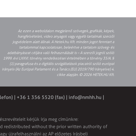
Az ezen a weboldalon megjelenő szövegek, grafikák, képek,
hangfelvételek, video anyagok vagy egyéb tartalmak szerzői
jogvédelem alatt állnak. A Hetek.hu Kft. minden jogot fenntart a
tartalommal kapcsolatosan, beleértve a tartalom szöveg- és
adatbányászat céljára való felhasználását is – A szerzői jogról szóló
1999. évi LXXVI. törvény rendelkezései értelmében a törvény 35/A. §
(1) paragrafusa és a digitális szolgáltatások piacairól szóló európai
irányelv (Az Európai Parlament és a Tanács (EU) 2019/790 Irányelve) 4.
cikke alapján. © 2026 HETEK.HU Kft.
lefon) | +36 1 356 5520 (fax) |
info@nmhh.hu
|
észrevételeit kérjük írja meg címünkre:
 redistributed without the prior written authority of
vagy újrafelhasználni az AP előzetes írásbeli