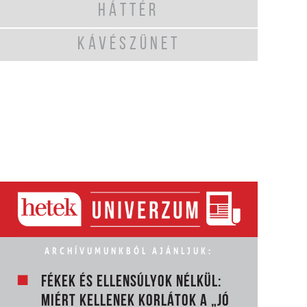
HÁTTÉR
KÁVÉSZÜNET
ARCHÍVUMUNKBÓL AJÁNLJUK:
FÉKEK ÉS ELLENSÚLYOK NÉLKÜL:
MIÉRT KELLENEK KORLÁTOK A „JÓ