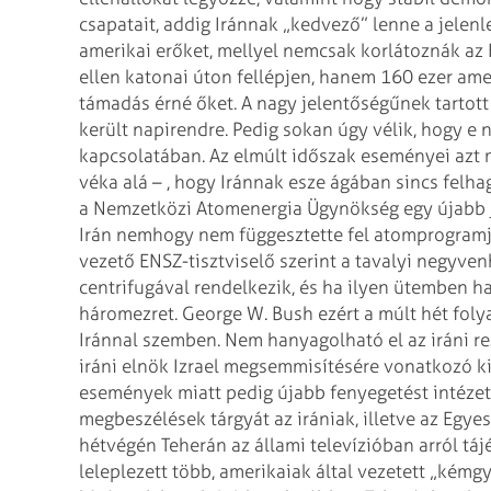
csapatait, addig Iránnak „kedvező” lenne a jelenl
amerikai erőket, mellyel
nemcsak korlátoznák az 
ellen
katonai úton fellépjen, hanem 160 ezer amer
támadás érné őket.
A nagy jelentőségűnek tartott
került napirendre. Pedig sokan úgy vélik, hogy e 
kapcsolatában. Az elmúlt időszak eseményei azt m
véka alá – , hogy Iránnak esze ágában sincs
felha
a Nemzetközi Atomenergia Ügynökség egy újabb j
Irán nemhogy nem függesztette fel
atomprogramjá
vezető
ENSZ-tisztviselő szerint a tavalyi negyve
centrifugával rendelkezik, és ha ilyen ütemben ha
háromezret. George W. Bush ezért a múlt hét fol
Iránnal szemben.
Nem hanyagolható el az iráni re
iráni elnök Izrael megsemmisítésére vonatkozó ki
események miatt pedig újabb fenyegetést intézet
megbeszélések tárgyát az irániak, illetve az Egyes
hétvégén Teherán az állami
televízióban arról táj
leleplezett
több, amerikaiak által vezetett „kémgy