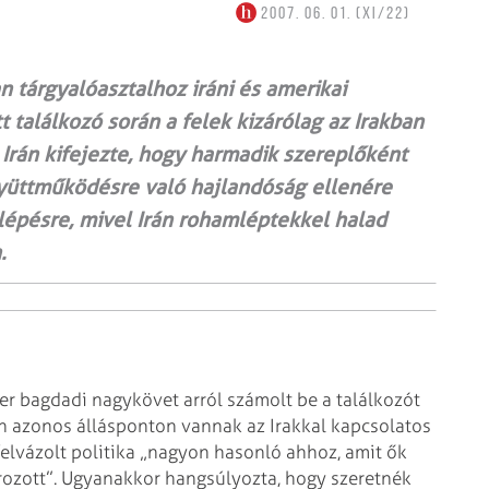
2007. 06. 01. (XI/22)
n tárgyalóasztalhoz iráni és amerikai
t találkozó során a felek kizárólag az Irakban
 Irán kifejezte, hogy harmadik szereplőként
gyüttműködésre való hajlandóság ellenére
épésre, mivel Irán rohamléptekkel halad
.
ker bagdadi nagykövet arról
számolt be a találkozót
an azonos
állásponton vannak az Irakkal kapcsolatos
 felvázolt politika „nagyon hasonló ahhoz, amit ők
ozott”. Ugyanakkor hangsúlyozta, hogy
szeretnék