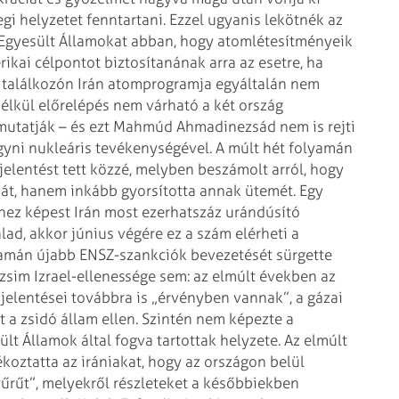
egi
helyzetet fenntartani. Ezzel ugyanis lekötnék az
Egyesült Államokat abban, hogy atomlétesítményeik
ikai célpontot biztosítanának arra az
esetre, ha
 találkozón Irán atomprogramja egyáltalán nem
nélkül előrelépés nem várható a
két ország
utatják – és ezt
Mahmúd Ahmadinezsád nem is rejti
gyni nukleáris tevékenységével.
A múlt hét folyamán
elentést tett
közzé, melyben beszámolt arról, hogy
t, hanem inkább gyorsította annak ütemét. Egy
nhez képest Irán most ezerhatszáz
urándúsító
lad, akkor június
végére ez a szám elérheti a
yamán
újabb ENSZ-szankciók bevezetését sürgette
zsim Izrael-ellenessége sem: az elmúlt években az
jelentései továbbra is
„érvényben vannak”, a gázai
t a
zsidó állam ellen.
Szintén nem képezte a
ült
Államok által fogva tartottak helyzete. Az elmúlt
ékoztatta az irániakat, hogy az országon belül
űrűt”, melyekről részleteket a
későbbiekben