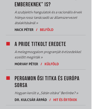
EMBEREKNEK” IS?
A szubjektív hangulatok és a racionális érvek
hiánya rossz tanácsadó az államszervezet
átalakításánál
»
HACK PÉTER
/
BELFÖLD
A PRIDE TITKOLT EREDETE
A melegmozgalom programját évtizedekkel
ezelőtt megírták
»
MORVAY PÉTER
/
KÜLFÖLD
PERGAMON ŐSI TITKA ÉS EURÓPA
SORSA
Hogyan került a „Sátán oltára” Berlinbe?
»
DR. KULCSÁR ÁRPÁD
/
HIT ÉS ÉRTÉKEK