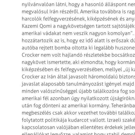
nyilvánvalóan látni, hogy a hasonló álláspont n
megvalósul Irán részéről. Amerika továbbra is
rag
harcolók felfegyverzésének,
kiképzésének és anya
Kazemi Qomi a
nagykövetségen tartott sajtótájé
amerikai vádakat nem veszik nagyon komolyan”. A
hozzátartozik az is, hogy ez idő alatt is erőszak d
autóba rejtett bomba oltotta ki
legalább huszoneg
Crocker nem volt hajlandó részletekbe bocsátkoz
nagykövet ismertette, aki elmondta, hogy kormá
kiképzésében és
felfegyverzésében, mellyel „új k
Crocker az Irán által javasolt háromoldalú bizt
javaslat alaposabb tanulmányozást igényel majd
minden valószínűséggel újabb
találkozóra fog so
amerikai
fél azonban úgy nyilatkozott újságírókn
után fog dönteni az amerikai kormány. Teheránban
megbeszélés csak akkor vezethet további
találko
folytatott politikája
kudarcot vallott.
Izraeli szak
kapcsolatosan
valójában ellentétes érdekek jellem
ellenállókat legyőzze, valamint hogy stabil demo