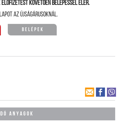
ne előfizetést követően belépéssel elér.
lapot az újságárusoknál.
Belépek
ÓDÓ ANYAGOK