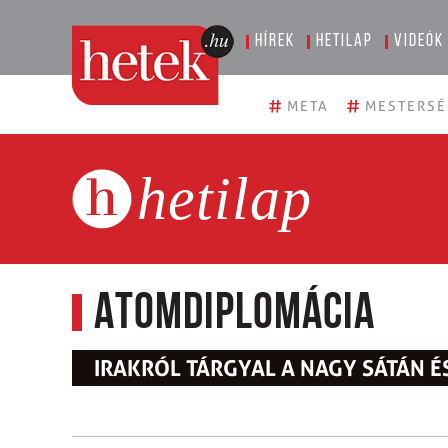
Hírek
Hetilap
Videók
#
#
META
MESTERSÉ
hetilap
Atomdiplomácia
IRAKRÓL TÁRGYAL A NAGY SÁTÁN É