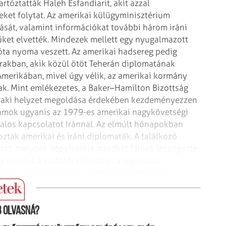
artóztatták Haleh
Esfandiarit, akit azzal
eket
folytat. Az amerikai külügyminisztérium
sát, valamint információkat további három iráni
üket elvették. Mindezek mellett egy
nyugalmazott
ta nyoma veszett. Az
amerikai hadsereg pedig
rakban, akik közül ötöt Teherán diplomatának
merikában, mivel úgy vélik, az amerikai
kormány
ak. Mint emlékezetes, a
Baker–Hamilton Bizottság
raki
helyzet megoldása érdekében kezdeményezzen
lamok ugyanis az 1979-es amerikai nagykövetségi
los kapcsolatot Iránnal. Az elmúlt
hónapokban
oztak amerikai és
iráni diplomaták.
A találkozó
észt, melynek
képviselője mindkét félnek leszögezte:
y mentes a külföldi erőktől és a regionális
orcsoportok bázisává, de amerikai támadások
 olvasná?