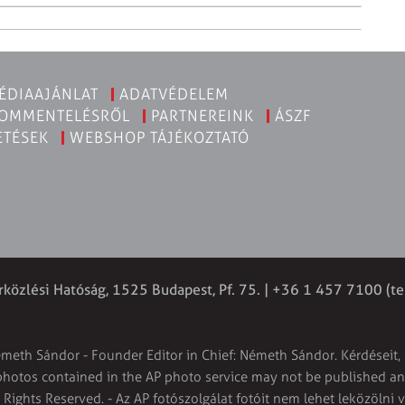
ÉDIAAJÁNLAT
ADATVÉDELEM
KOMMENTELÉSRŐL
PARTNEREINK
ÁSZF
ETÉSEK
WEBSHOP TÁJÉKOZTATÓ
rközlési Hatóság, 1525 Budapest, Pf. 75. | +36 1 457 7100 (te
émeth Sándor - Founder Editor in Chief: Németh Sándor. Kérdéseit, 
 photos contained in the AP photo service may not be published and
l Rights Reserved. - Az AP fotószolgálat fotóit nem lehet leközölni 