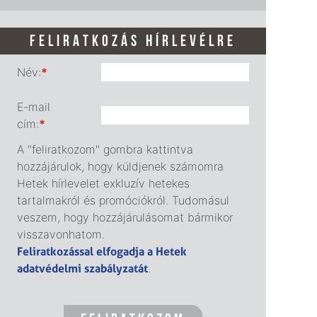
FELIRATKOZÁS HÍRLEVÉLRE
Név:
*
E-mail
cím:
*
A "feliratkozom" gombra kattintva
hozzájárulok, hogy küldjenek számomra
Hetek hírlevelet exkluzív hetekes
tartalmakról és promóciókról. Tudomásul
veszem, hogy hozzájárulásomat bármikor
visszavonhatom.
Feliratkozással elfogadja a Hetek
adatvédelmi szabályzatát
.