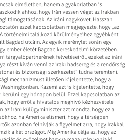
emcsak elméletben,
hanem a gyakorlatban is
aszkodik ahhoz, hogy Irán vessen véget az Irakban
gi támogatásának. Az iráni nagykövet, Hasszan
koztatón ezzel kapcsolatban megjegyezte, hogy
„az
 történelmi találkozó
körülményeihez egyébként
últ
Bagdad utcáin. Az egyik merénylet során egy
y ember életét Bagdad kereskedelmi körzetében.
ni tárgyalópartnerének
felvetéseiről, ezeket az iráni
nya
részt kíván venni az iraki hadsereg és a rendőrség
atonai és biztonsági szerkezetet” tudna
teremteni.
onsági mechanizmust
illetően kijelentette, hogy a
Washingtonban. Kazemi azt is kijelentette, hogy
r kerülni egy hónapon belül. Ezzel kapcsolatban az
ak, hogy erről a hivatalos meghívó
kézhezvétele
 az iráni
külügyminiszter azt mondta, hogy ez a
zókhoz, ha Amerika elismeri, hogy a térségben
értők azonban felhívják a figyelmet arra, hogy Irakkal
zik a két országot. Míg Amerika célja az,
hogy az
kráciát és győzelmet
hagyva maga után vonja ki