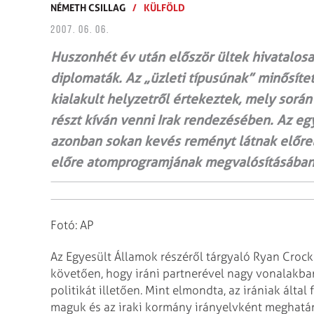
NÉMETH CSILLAG
/
KÜLFÖLD
2007. 06. 06.
Huszonhét év után először ültek hivatalosa
diplomaták. Az „üzleti típusúnak” minősítet
kialakult helyzetről értekeztek, mely során
részt kíván venni Irak rendezésében. Az e
azonban sokan kevés reményt látnak előrel
előre atomprogramjának megvalósításában
Fotó: AP
Az Egyesült Államok részéről tárgyaló Ryan Croc
követően, hogy iráni partnerével nagy vonalakb
politikát illetően. Mint elmondta, az
irániak által
maguk és az
iraki kormány irányelvként meghatár