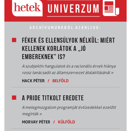
ARCHÍVUMUNKBÓL AJÁNLJUK:
FÉKEK ÉS ELLENSÚLYOK NÉLKÜL: MIÉRT
KELLENEK KORLÁTOK A „JÓ
EMBEREKNEK” IS?
A szubjektív hangulatok és a racionális érvek hiánya
rossz tanácsadó az államszervezet átalakításánál
»
HACK PÉTER
/
BELFÖLD
A PRIDE TITKOLT EREDETE
A melegmozgalom programját évtizedekkel ezelőtt
megírták
»
MORVAY PÉTER
/
KÜLFÖLD