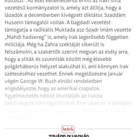
kultuszt”. Az eset
kellemetlenül érinti az iraki síita
vezetésű kormányzatot is, amely azt állítja,
hogy a
lázadók a decemberben kivégzett diktátor, Szaddám
Huszein támogatói
voltak. A bagdadi vezetést
támogatja a radikális Muktada asz-Szadr imám vezette
„Mahdi hadsereg” is, amely Irak legerősebb független
milíciája. Még ha Zahra
szektáját sikerült is
felszámolni, a szakértők szerint megvan az esély arra,
hogy a síiták és szunniták között még élesebb
polgárháborús helyzet alakulhat
ki, ami könnyen Irak
széteséséhez vezethet. Ennek megelőzésére január
végén
George W. Bush elnöki rendeletben
engedélyezte, hogy az amerikai csapatok
figyelmeztetés nélkül likvidálják az Irakba
beszivárgott iráni ügynököket. Erre
válaszul a teheráni
vezetés bejelentette, hogy akkor amerikai katonákat
fognak
elrabolni.
Háborús tervek