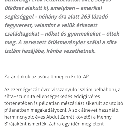
ütközet alakult ki, amelyben – amerikai
segítséggel - néhány óra alatt 263 lázadó
fegyverest, valamint a velük érkezett
családtagokat – nőket és gyermekeket – öltek
meg. A tervezett óriásmerénylet szálai a síita
iszlám hazájába, Iránba vezethetnek.
Zarándokok az asúra ünnepen Fotó: AP
Az ezernégyszáz évre visszanyúló iszlám belháború, a
síita–szunnita
ellenségeskedés eddigi véres
történetében is példátlan mészárlást sikerült az
utolsó
pillanatban megakadályozni. A sok álnevet használó,
harmincnyolc éves
Abdul Zahrát követői a Menny
Bírájaként ismerték. Zahra egy idén megjelent