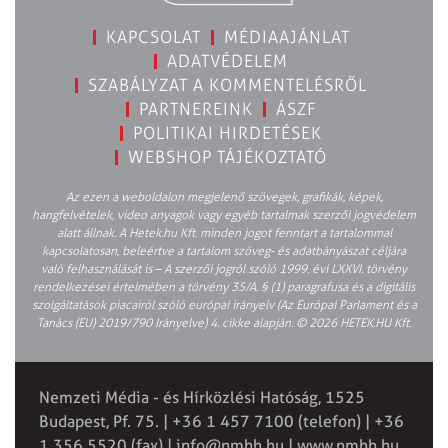
KAPCSOLAT
MÉDIAAJÁNLAT
ADATVÉDELEM
SZABÁLYZAT A KOMMENTELÉSRŐL
PARTNEREINK
ÁSZF
POLITIKAI HIRDETÉSEK
WEBSHOP TÁJÉKOZTATÓ
Az ezen a weboldalon megjelenő szövegek, grafikák, képek,
hangfelvételek, video anyagok vagy egyéb tartalmak szerzői jogvédelem
alatt állnak. A Hetek.hu Kft. minden jogot fenntart a tartalommal
kapcsolatosan, beleértve a tartalom szöveg- és adatbányászat céljára
való felhasználását is – A szerzői jogról szóló 1999. évi LXXVI. törvény
rendelkezései értelmében a törvény 35/A. § (1) paragrafusa és a digitális
szolgáltatások piacairól szóló európai irányelv (Az Európai Parlament és a
Tanács (EU) 2019/790 Irányelve) 4. cikke alapján. © 2026 HETEK.HU Kft.
Nemzeti Média - és Hírközlési Hatóság, 1525
Budapest, Pf. 75. | +36 1 457 7100 (telefon) | +36
1 356 5520 (fax) |
info@nmhh.hu
| www.nmhh.hu