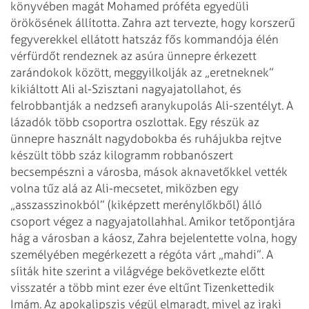
könyvében magát Mohamed próféta egyedüli
örökösének állította. Zahra azt
tervezte, hogy korszerű
fegyverekkel ellátott hatszáz fős kommandója élén
vérfürdőt rendeznek az asúra ünnepre érkezett
zarándokok között, meggyilkolják
az „eretneknek”
kikiáltott Ali al-Szisztani nagyajatollahot, és
felrobbantják a
nedzsefi aranykupolás Ali-szentélyt. A
lázadók több csoportra oszlottak. Egy
részük az
ünnepre használt nagydobokba és ruhájukba rejtve
készült több száz
kilogramm robbanószert
becsempészni a városba, mások aknavetőkkel vették
volna
tűz alá az Ali-mecsetet, miközben egy
„asszasszinokból” (kiképzett merénylőkből)
álló
csoport végez a nagyajatollahhal. Amikor tetőpontjára
hág a városban a
káosz, Zahra bejelentette volna, hogy
személyében megérkezett a régóta várt „mahdi”.
A
síiták hite szerint a világvége bekövetkezte előtt
visszatér a több mint ezer
éve eltűnt Tizenkettedik
Imám.
Az apokalipszis végül elmaradt, mivel az iraki