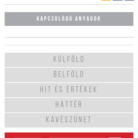
KAPCSOLÓDÓ ANYAGOK
KÜLFÖLD
BELFÖLD
HIT ÉS ÉRTÉKEK
HÁTTÉR
KÁVÉSZÜNET