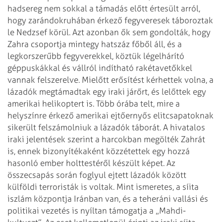
hadsereg nem sokkal a támadás
előtt értesült arról,
hogy zarándokruhában érkező fegyveresek táboroztak
le
Nedzsef körül. Azt azonban ők sem gondolták, hogy
Zahra csoportja mintegy
hatszáz főből áll, és a
legkorszerűbb fegyverekkel, köztük légelhárító
géppuskákkal és vállról indítható rakétavetőkkel
vannak felszerelve. Mielőtt
erősítést kérhettek volna, a
lázadók megtámadtak egy iraki járőrt, és lelőttek
egy
amerikai helikoptert is. Több órába telt, mire a
helyszínre érkező amerikai
ejtőernyős elitcsapatoknak
sikerült felszámolniuk a lázadók táborát. A hivatalos
iraki jelentések szerint a harcokban megölték Zahrát
is, ennek bizonyítékaként
közzétettek egy hozzá
hasonló ember holttestéről készült képet.
Az
összecsapás során foglyul ejtett lázadók között
külföldi terroristák is
voltak. Mint ismeretes, a síita
iszlám központja Iránban van, és a teheráni
vallási és
politikai vezetés is nyíltan támogatja a „Mahdi-