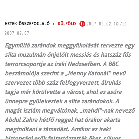
HETEK-ÖSSZEFOGLALÓ
/
KÜLFÖLD
2007. 02. 02. (XI/5)
2007. 02. 07.
Egymillió zarándok meggyilkolását tervezte egy
síita muzulmán önjelölt messiás és hatszáz fős
terrorcsoportja az iraki Nedzsefben. A BBC
beszámolója szerint a „Menny Katonái” nevű
szervezet több száz felfegyverzett, álruhás
tagja már körülvette a várost, ahol az asúra
ünnepre gyülekeztek a síita zarándokok. A
magát iszlám megváltónak, „mahdi”-nak nevező
Abdul Zahra hétfő reggel hat órakor akarta
megindítani a támadást. Amikor az iraki
biztonsági erők feltartóztatták őket, súlyos