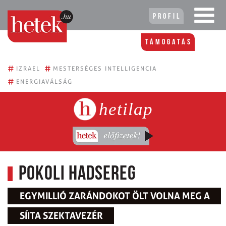
Profil
Támogatás
#
#
IZRAEL
MESTERSÉGES INTELLIGENCIA
#
ENERGIAVÁLSÁG
hetilap
Pokoli hadsereg
EGYMILLIÓ ZARÁNDOKOT ÖLT VOLNA MEG A
SÍITA SZEKTAVEZÉR