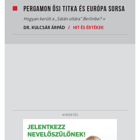
PERGAMON ŐSI TITKA ÉS EURÓPA SORSA
Hogyan került a „Sátán oltára” Berlinbe?
»
DR. KULCSÁR ÁRPÁD
/
HIT ÉS ÉRTÉKEK
HIRDETÉS